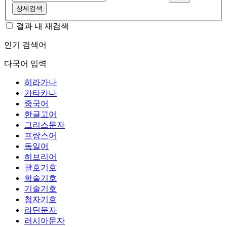
상세검색
결과 내 재검색
인기 검색어
다국어 입력
히라가나
가타카나
중국어
한글고어
그리스문자
프랑스어
독일어
히브리어
괄호기호
학술기호
기술기호
첨자기호
라틴문자
러시아문자