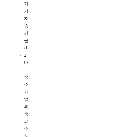
가
가
치
증
가
율
/12
2.
대
·
중
소
기
업
의
총
요
소
생