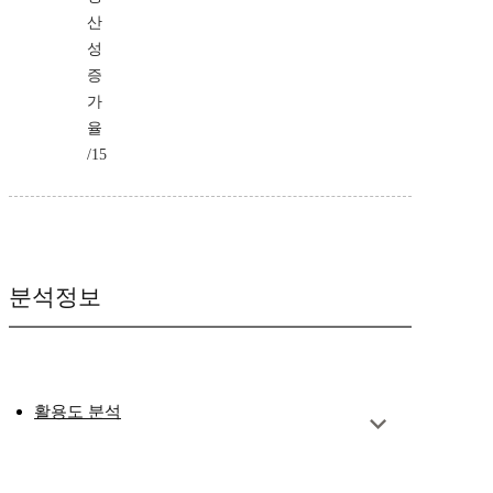
산
성
증
가
율
/15
분석정보
활용도 분석