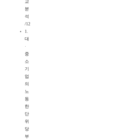
교
분
석
/12
1.
대
·
중
소
기
업
의
노
동
한
단
위
당
부