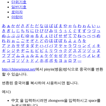
단위기호
일반기호
로마자
아랍어
あ
ぁ
か
が
さ
ざ
た
だ
な
は
ば
ぱ
ま
や
ゃ
ら
わ
ゎ
ん
い
ぃ
き
ぎ
し
じ
ち
ぢ
に
ひ
び
ぴ
み
り
う
ぅ
く
ぐ
す
ず
つ
づ
っ
ぬ
ふ
ぶ
ぷ
む
ゆ
ゅ
る
え
ぇ
け
げ
せ
ぜ
て
で
ね
へ
べ
ぺ
め
れ
お
ぉ
こ
ご
そ
ぞ
と
ど
の
ほ
ぼ
ぽ
も
よ
ょ
ろ
を
ア
ァ
カ
サ
ザ
タ
ダ
ナ
ハ
バ
パ
マ
ヤ
ャ
ラ
ワ
ヮ
ン
イ
ィ
キ
ギ
シ
ジ
チ
ヂ
ニ
ヒ
ビ
ピ
ミ
リ
ウ
ゥ
ク
グ
ス
ズ
ツ
ヅ
ッ
ヌ
フ
ブ
プ
ム
ユ
ュ
ル
エ
ェ
ケ
ゲ
セ
ゼ
テ
デ
ヘ
ベ
ペ
メ
レ
オ
ォ
コ
ゴ
ソ
ゾ
ト
ド
ノ
ホ
ボ
ポ
モ
ヨ
ョ
ロ
ヲ
―
http://chineseinput.net/
에서 pinyin(병음)방식으로 중국어를 변환
할 수 있습니다.
변환된 중국어를 복사하여 사용하시면 됩니다.
예시)
中文 을 입력하시려면
zhongwen
을 입력하시고 space를
누르시면됩니다.