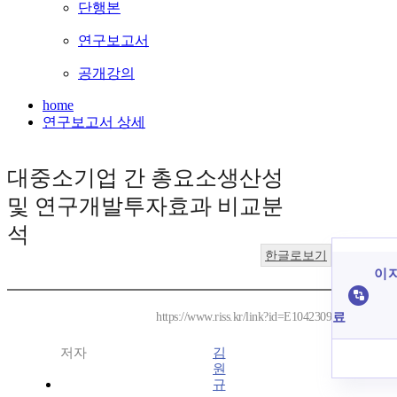
단행본
연구보고서
공개강의
home
연구보고서 상세
대중소기업 간 총요소생산성
및 연구개발투자효과 비교분
석
한글로보기
이 
료
https://www.riss.kr/link?id=E1042309
저자
김
원
규