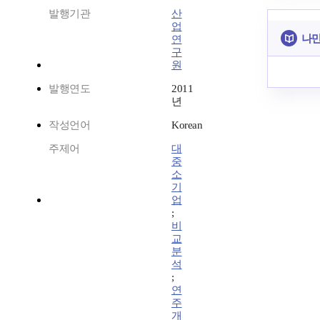
발행기관
산
업
나만
연
구
원
발행연도
2011
년
작성언어
Korean
주제어
대
중
소
기
업
;
비
교
분
석
;
연
주
개