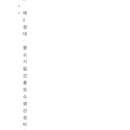
제
2
장
대
·
중
소
기
업
간
총
요
소
생
산
성
비