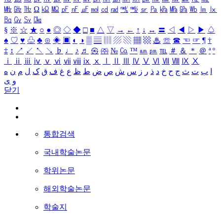
㎒
㎓
㎔
Ω
㏀
㏁
㎊
㎋
㎌
㏖
㏅
㎭
㎮
㎯
㏛
㎩
㎪
㎫
㎬
㏝
㏐
㏓
㏃
㏉
㏜
㏆
§
※
☆
★
○
●
◎
◇
◆
□
■
△
▽
→
←
↑
↓
↔
〓
◁
◀
▷
▶
♤
♠
♡
♥
♧
♣
⊙
◈
▣
◐
◑
▒
▤
▥
▨
▧
▦
▩
♨
☏
☎
☜
☞
¶
†
‡
↕
↗
↙
↖
↘
♭
♩
♪
♬
㉿
㈜
№
㏇
™
㏂
㏘
℡
＃
＆
＊
＠
ª
º
ⅰ
ⅱ
ⅲ
ⅳ
ⅴ
ⅵ
ⅶ
ⅷ
ⅸ
ⅹ
Ⅰ
Ⅱ
Ⅲ
Ⅳ
Ⅴ
Ⅵ
Ⅶ
Ⅷ
Ⅸ
Ⅹ
ا
ب
ت
ث
ج
ح
خ
د
ذ
ر
ز
س
ش
ص
ض
ط
ظ
ع
غ
ف
ق
ک
ل
م
ن
ه
و
ی
닫기
통합검색
국내학술논문
학위논문
해외학술논문
학술지