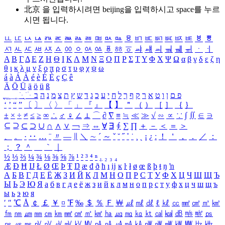
北京 을 입력하시려면
beijing
을 입력하시고 space를 누르
시면 됩니다.
ㅥ
ㅦ
ㅧ
ㅨ
ㅩ
ㅪ
ㅫ
ㅬ
ㅭ
ㅮ
ㅯ
ㅰ
ㅱ
ㅲ
ㅳ
ㅴ
ㅵ
ㅶ
ㅷ
ㅸ
ㅹ
ㅺ
ㅻ
ㅼ
ㅽ
ㅾ
ㅿ
ㆀ
ㆁ
ㆂ
ㆃ
ㆄ
ㆅ
ㆆ
ㆇ
ㆈ
ㆉ
ㆊ
ㆋ
ㆌ
ㆍ
ㆎ
Α
Β
Γ
Δ
Ε
Ζ
Η
Θ
Ι
Κ
Λ
Μ
Ν
Ξ
Ο
Π
Ρ
Σ
Τ
Υ
Φ
Χ
Ψ
Ω
α
β
γ
δ
ε
ζ
η
θ
ι
κ
λ
μ
ν
ξ
ο
π
ρ
σ
τ
υ
φ
χ
ψ
ω
á
à
Á
À
é
è
É
È
ç
Ç
ê
Ä
Ö
Ü
ä
ö
ü
ß
ְ
ֳ
ֲ
ֱ
ָ
ַ
ֵ
ֶ
ִ
ֹ
ּ
ֻ
ׂ
ׁ
ּ
ב
ה
נ
מ
צ
ת
ץ
ש
ד
ג
כ
ע
י
ח
ל
ך
ף
ק
ר
א
ט
ו
ן
ם
פ
‘
’
“
”
〔
〕
〈
〉
「
」
『
』
【
】
＂
（
）
［
］
｛
｝
±
×
÷
≠
≤
≥
∞
∴
♂
♀
∠
⊥
⌒
∂
∇
≡
≒
≪
≫
√
∽
∝
∵
∫
∬
∈
∋
⊆
⊇
⊂
⊃
∪
∩
∧
∨
￢
⇒
⇔
∀
∃
∮
∑
∏
＋
－
＜
＝
＞
、
。
·
‥
…
¨
〃
―
∥
＼
∼
´
～
ˇ
˘
˝
˚
˙
¸
˛
¡
¿
ː
！
＇
，
．
／
：
；
？
＾
＿
｀
｜
½
⅓
⅔
¼
¾
⅛
⅜
⅝
⅞
¹
²
³
⁴
ⁿ
₁
₂
₃
₄
Æ
Ð
Ħ
Ĳ
Ł
Ø
Œ
Þ
Ŧ
Ŋ
æ
đ
ð
ħ
ı
ĳ
ĸ
ŀ
ł
ø
œ
ß
þ
ŧ
ŋ
ŉ
А
Б
В
Г
Д
Е
Ё
Ж
З
И
Й
К
Л
М
Н
О
П
Р
С
Т
У
Ф
Х
Ц
Ч
Ш
Щ
Ъ
Ы
Ь
Э
Ю
Я
а
б
в
г
д
е
ё
ж
з
и
й
к
л
м
н
о
п
р
с
т
у
ф
х
ц
ч
ш
щ
ъ
ы
ь
э
ю
я
′
″
℃
Å
￠
￡
￥
¤
℉
‰
＄
％
Ｆ
￦
㎕
㎖
㎗
ℓ
㎘
㏄
㎣
㎤
㎥
㎦
㎙
㎚
㎛
㎜
㎝
㎞
㎟
㎠
㎡
㎢
㏊
㎍
㎎
㎏
㏏
㎈
㎉
㏈
㎧
㎨
㎰
㎱
㎲
㎳
㎴
㎵
㎶
㎷
㎸
㎹
㎀
㎁
㎂
㎃
㎄
㎺
㎻
㎽
㎾
㎿
㎐
㎑