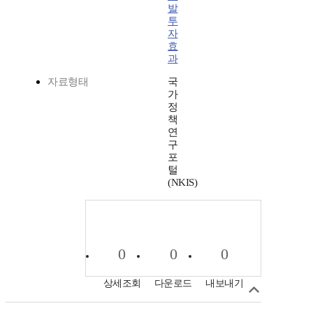
발
투
자
효
과
자료형태
국
가
정
책
연
구
포
털
(NKIS)
0
0
0
상세조회
다운로드
내보내기