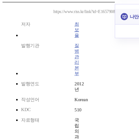
https://www.riss.kr/link?id=E1657908
나만
저자
최
보
율
발행기관
질
병
관
리
본
부
발행연도
2012
년
작성언어
Korean
KDC
510
자료형태
국
립
의
과