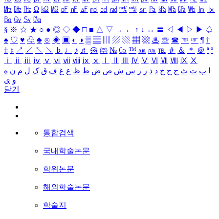
㎒
㎓
㎔
Ω
㏀
㏁
㎊
㎋
㎌
㏖
㏅
㎭
㎮
㎯
㏛
㎩
㎪
㎫
㎬
㏝
㏐
㏓
㏃
㏉
㏜
㏆
§
※
☆
★
○
●
◎
◇
◆
□
■
△
▽
→
←
↑
↓
↔
〓
◁
◀
▷
▶
♤
♠
♡
♥
♧
♣
⊙
◈
▣
◐
◑
▒
▤
▥
▨
▧
▦
▩
♨
☏
☎
☜
☞
¶
†
‡
↕
↗
↙
↖
↘
♭
♩
♪
♬
㉿
㈜
№
㏇
™
㏂
㏘
℡
＃
＆
＊
＠
ª
º
ⅰ
ⅱ
ⅲ
ⅳ
ⅴ
ⅵ
ⅶ
ⅷ
ⅸ
ⅹ
Ⅰ
Ⅱ
Ⅲ
Ⅳ
Ⅴ
Ⅵ
Ⅶ
Ⅷ
Ⅸ
Ⅹ
ا
ب
ت
ث
ج
ح
خ
د
ذ
ر
ز
س
ش
ص
ض
ط
ظ
ع
غ
ف
ق
ک
ل
م
ن
ه
و
ی
닫기
통합검색
국내학술논문
학위논문
해외학술논문
학술지