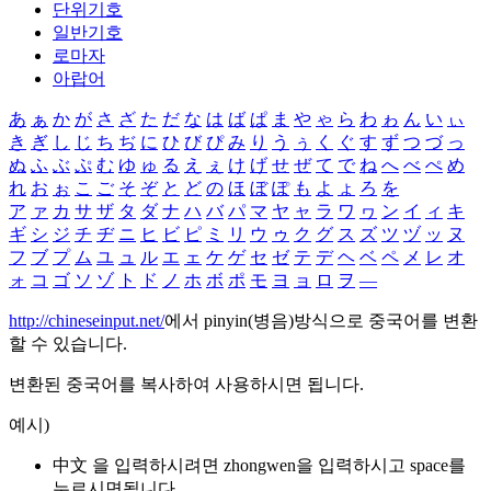
단위기호
일반기호
로마자
아랍어
あ
ぁ
か
が
さ
ざ
た
だ
な
は
ば
ぱ
ま
や
ゃ
ら
わ
ゎ
ん
い
ぃ
き
ぎ
し
じ
ち
ぢ
に
ひ
び
ぴ
み
り
う
ぅ
く
ぐ
す
ず
つ
づ
っ
ぬ
ふ
ぶ
ぷ
む
ゆ
ゅ
る
え
ぇ
け
げ
せ
ぜ
て
で
ね
へ
べ
ぺ
め
れ
お
ぉ
こ
ご
そ
ぞ
と
ど
の
ほ
ぼ
ぽ
も
よ
ょ
ろ
を
ア
ァ
カ
サ
ザ
タ
ダ
ナ
ハ
バ
パ
マ
ヤ
ャ
ラ
ワ
ヮ
ン
イ
ィ
キ
ギ
シ
ジ
チ
ヂ
ニ
ヒ
ビ
ピ
ミ
リ
ウ
ゥ
ク
グ
ス
ズ
ツ
ヅ
ッ
ヌ
フ
ブ
プ
ム
ユ
ュ
ル
エ
ェ
ケ
ゲ
セ
ゼ
テ
デ
ヘ
ベ
ペ
メ
レ
オ
ォ
コ
ゴ
ソ
ゾ
ト
ド
ノ
ホ
ボ
ポ
モ
ヨ
ョ
ロ
ヲ
―
http://chineseinput.net/
에서 pinyin(병음)방식으로 중국어를 변환
할 수 있습니다.
변환된 중국어를 복사하여 사용하시면 됩니다.
예시)
中文 을 입력하시려면
zhongwen
을 입력하시고 space를
누르시면됩니다.