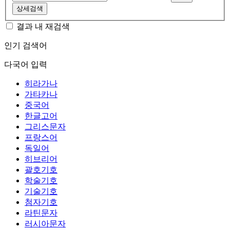
상세검색
결과 내 재검색
인기 검색어
다국어 입력
히라가나
가타카나
중국어
한글고어
그리스문자
프랑스어
독일어
히브리어
괄호기호
학술기호
기술기호
첨자기호
라틴문자
러시아문자