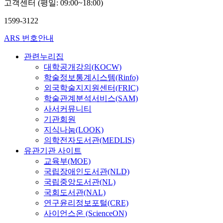
고객센터 (평일: 09:00~18:00)
1599-3122
ARS 번호안내
관련누리집
대학공개강의(KOCW)
학술정보통계시스템(Rinfo)
외국학술지지원센터(FRIC)
학술관계분석서비스(SAM)
사서커뮤니티
기관회원
지식나눔(LOOK)
의학전자도서관(MEDLIS)
유관기관 사이트
교육부(MOE)
국립장애인도서관(NLD)
국립중앙도서관(NL)
국회도서관(NAL)
연구윤리정보포털(CRE)
사이언스온 (ScienceON)