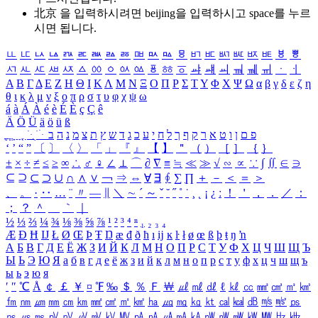
北京 을 입력하시려면
beijing
을 입력하시고 space를 누르
시면 됩니다.
ㅥ
ㅦ
ㅧ
ㅨ
ㅩ
ㅪ
ㅫ
ㅬ
ㅭ
ㅮ
ㅯ
ㅰ
ㅱ
ㅲ
ㅳ
ㅴ
ㅵ
ㅶ
ㅷ
ㅸ
ㅹ
ㅺ
ㅻ
ㅼ
ㅽ
ㅾ
ㅿ
ㆀ
ㆁ
ㆂ
ㆃ
ㆄ
ㆅ
ㆆ
ㆇ
ㆈ
ㆉ
ㆊ
ㆋ
ㆌ
ㆍ
ㆎ
Α
Β
Γ
Δ
Ε
Ζ
Η
Θ
Ι
Κ
Λ
Μ
Ν
Ξ
Ο
Π
Ρ
Σ
Τ
Υ
Φ
Χ
Ψ
Ω
α
β
γ
δ
ε
ζ
η
θ
ι
κ
λ
μ
ν
ξ
ο
π
ρ
σ
τ
υ
φ
χ
ψ
ω
á
à
Á
À
é
è
É
È
ç
Ç
ê
Ä
Ö
Ü
ä
ö
ü
ß
ְ
ֳ
ֲ
ֱ
ָ
ַ
ֵ
ֶ
ִ
ֹ
ּ
ֻ
ׂ
ׁ
ּ
ב
ה
נ
מ
צ
ת
ץ
ש
ד
ג
כ
ע
י
ח
ל
ך
ף
ק
ר
א
ט
ו
ן
ם
פ
‘
’
“
”
〔
〕
〈
〉
「
」
『
』
【
】
＂
（
）
［
］
｛
｝
±
×
÷
≠
≤
≥
∞
∴
♂
♀
∠
⊥
⌒
∂
∇
≡
≒
≪
≫
√
∽
∝
∵
∫
∬
∈
∋
⊆
⊇
⊂
⊃
∪
∩
∧
∨
￢
⇒
⇔
∀
∃
∮
∑
∏
＋
－
＜
＝
＞
、
。
·
‥
…
¨
〃
―
∥
＼
∼
´
～
ˇ
˘
˝
˚
˙
¸
˛
¡
¿
ː
！
＇
，
．
／
：
；
？
＾
＿
｀
｜
½
⅓
⅔
¼
¾
⅛
⅜
⅝
⅞
¹
²
³
⁴
ⁿ
₁
₂
₃
₄
Æ
Ð
Ħ
Ĳ
Ł
Ø
Œ
Þ
Ŧ
Ŋ
æ
đ
ð
ħ
ı
ĳ
ĸ
ŀ
ł
ø
œ
ß
þ
ŧ
ŋ
ŉ
А
Б
В
Г
Д
Е
Ё
Ж
З
И
Й
К
Л
М
Н
О
П
Р
С
Т
У
Ф
Х
Ц
Ч
Ш
Щ
Ъ
Ы
Ь
Э
Ю
Я
а
б
в
г
д
е
ё
ж
з
и
й
к
л
м
н
о
п
р
с
т
у
ф
х
ц
ч
ш
щ
ъ
ы
ь
э
ю
я
′
″
℃
Å
￠
￡
￥
¤
℉
‰
＄
％
Ｆ
￦
㎕
㎖
㎗
ℓ
㎘
㏄
㎣
㎤
㎥
㎦
㎙
㎚
㎛
㎜
㎝
㎞
㎟
㎠
㎡
㎢
㏊
㎍
㎎
㎏
㏏
㎈
㎉
㏈
㎧
㎨
㎰
㎱
㎲
㎳
㎴
㎵
㎶
㎷
㎸
㎹
㎀
㎁
㎂
㎃
㎄
㎺
㎻
㎽
㎾
㎿
㎐
㎑