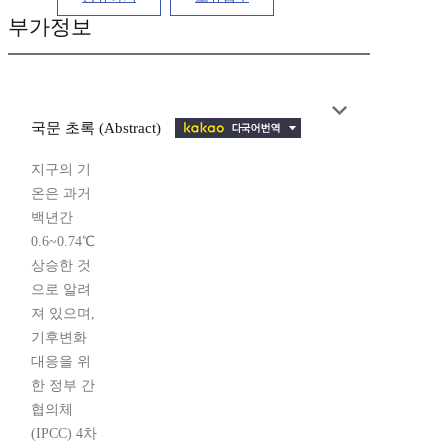
부가정보
국문 초록 (Abstract)
지구의 기
온은 과거
백년간
0.6~0.74℃
상승한 것
으로 알려
져 있으며,
기후변화
대응을 위
한 정부 간
협의체
(IPCC) 4차