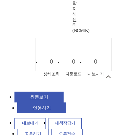
학
지
식
센
터
(NCMIK)
0
0
0
상세조회
다운로드
내보내기
원문보기
인용하기
내보내기
내책장담기
공유하기
오류접수