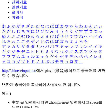
단위기호
일반기호
로마자
아랍어
あ
ぁ
か
が
さ
ざ
た
だ
な
は
ば
ぱ
ま
や
ゃ
ら
わ
ゎ
ん
い
ぃ
き
ぎ
し
じ
ち
ぢ
に
ひ
び
ぴ
み
り
う
ぅ
く
ぐ
す
ず
つ
づ
っ
ぬ
ふ
ぶ
ぷ
む
ゆ
ゅ
る
え
ぇ
け
げ
せ
ぜ
て
で
ね
へ
べ
ぺ
め
れ
お
ぉ
こ
ご
そ
ぞ
と
ど
の
ほ
ぼ
ぽ
も
よ
ょ
ろ
を
ア
ァ
カ
サ
ザ
タ
ダ
ナ
ハ
バ
パ
マ
ヤ
ャ
ラ
ワ
ヮ
ン
イ
ィ
キ
ギ
シ
ジ
チ
ヂ
ニ
ヒ
ビ
ピ
ミ
リ
ウ
ゥ
ク
グ
ス
ズ
ツ
ヅ
ッ
ヌ
フ
ブ
プ
ム
ユ
ュ
ル
エ
ェ
ケ
ゲ
セ
ゼ
テ
デ
ヘ
ベ
ペ
メ
レ
オ
ォ
コ
ゴ
ソ
ゾ
ト
ド
ノ
ホ
ボ
ポ
モ
ヨ
ョ
ロ
ヲ
―
http://chineseinput.net/
에서 pinyin(병음)방식으로 중국어를 변환
할 수 있습니다.
변환된 중국어를 복사하여 사용하시면 됩니다.
예시)
中文 을 입력하시려면
zhongwen
을 입력하시고 space를
누르시면됩니다.