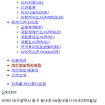
사서커뮤니티
기관회원
지식나눔(LOOK)
의학전자도서관(MEDLIS)
유관기관 사이트
교육부(MOE)
국립장애인도서관(NLD)
국립중앙도서관(NL)
국회도서관(NAL)
연구윤리정보포털(CRE)
사이언스온 (ScienceON)
이용약관
개인정보처리방침
개인정보 재동의
기관소개
저작물 게시중단요청
41061 대구광역시 동구 동내로 64(동내동1119) KERIS빌딩