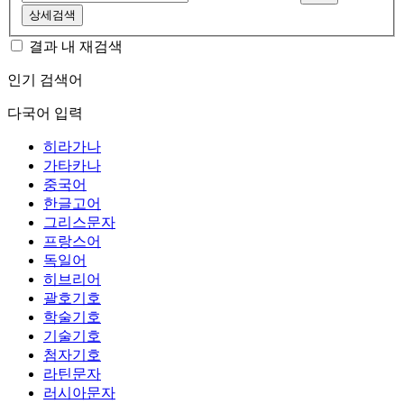
상세검색
결과 내 재검색
인기 검색어
다국어 입력
히라가나
가타카나
중국어
한글고어
그리스문자
프랑스어
독일어
히브리어
괄호기호
학술기호
기술기호
첨자기호
라틴문자
러시아문자