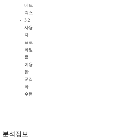
메트
릭스
3.2
사용
자
프로
화일
을
이용
한
군집
화
수행
분석정보