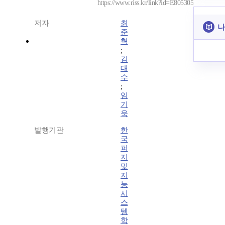
https://www.riss.kr/link?id=E805305
저자
최
나
준
혁
;
김
대
수
;
임
기
욱
발행기관
한
국
퍼
지
및
지
능
시
스
템
학