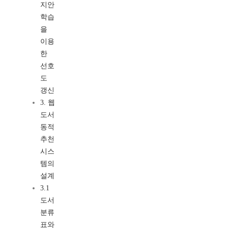
지안
학습
을
이용
한
선호
도
갱신
3. 웹
도서
동적
추천
시스
템의
설계
3.1
도서
분류
표와