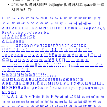
北京 을 입력하시려면
beijing
을 입력하시고 space를 누르
시면 됩니다.
ㅥ
ㅦ
ㅧ
ㅨ
ㅩ
ㅪ
ㅫ
ㅬ
ㅭ
ㅮ
ㅯ
ㅰ
ㅱ
ㅲ
ㅳ
ㅴ
ㅵ
ㅶ
ㅷ
ㅸ
ㅹ
ㅺ
ㅻ
ㅼ
ㅽ
ㅾ
ㅿ
ㆀ
ㆁ
ㆂ
ㆃ
ㆄ
ㆅ
ㆆ
ㆇ
ㆈ
ㆉ
ㆊ
ㆋ
ㆌ
ㆍ
ㆎ
Α
Β
Γ
Δ
Ε
Ζ
Η
Θ
Ι
Κ
Λ
Μ
Ν
Ξ
Ο
Π
Ρ
Σ
Τ
Υ
Φ
Χ
Ψ
Ω
α
β
γ
δ
ε
ζ
η
θ
ι
κ
λ
μ
ν
ξ
ο
π
ρ
σ
τ
υ
φ
χ
ψ
ω
á
à
Á
À
é
è
É
È
ç
Ç
ê
Ä
Ö
Ü
ä
ö
ü
ß
ְ
ֳ
ֲ
ֱ
ָ
ַ
ֵ
ֶ
ִ
ֹ
ּ
ֻ
ׂ
ׁ
ּ
ב
ה
נ
מ
צ
ת
ץ
ש
ד
ג
כ
ע
י
ח
ל
ך
ף
ק
ר
א
ט
ו
ן
ם
פ
‘
’
“
”
〔
〕
〈
〉
「
」
『
』
【
】
＂
（
）
［
］
｛
｝
±
×
÷
≠
≤
≥
∞
∴
♂
♀
∠
⊥
⌒
∂
∇
≡
≒
≪
≫
√
∽
∝
∵
∫
∬
∈
∋
⊆
⊇
⊂
⊃
∪
∩
∧
∨
￢
⇒
⇔
∀
∃
∮
∑
∏
＋
－
＜
＝
＞
、
。
·
‥
…
¨
〃
―
∥
＼
∼
´
～
ˇ
˘
˝
˚
˙
¸
˛
¡
¿
ː
！
＇
，
．
／
：
；
？
＾
＿
｀
｜
½
⅓
⅔
¼
¾
⅛
⅜
⅝
⅞
¹
²
³
⁴
ⁿ
₁
₂
₃
₄
Æ
Ð
Ħ
Ĳ
Ł
Ø
Œ
Þ
Ŧ
Ŋ
æ
đ
ð
ħ
ı
ĳ
ĸ
ŀ
ł
ø
œ
ß
þ
ŧ
ŋ
ŉ
А
Б
В
Г
Д
Е
Ё
Ж
З
И
Й
К
Л
М
Н
О
П
Р
С
Т
У
Ф
Х
Ц
Ч
Ш
Щ
Ъ
Ы
Ь
Э
Ю
Я
а
б
в
г
д
е
ё
ж
з
и
й
к
л
м
н
о
п
р
с
т
у
ф
х
ц
ч
ш
щ
ъ
ы
ь
э
ю
я
′
″
℃
Å
￠
￡
￥
¤
℉
‰
＄
％
Ｆ
￦
㎕
㎖
㎗
ℓ
㎘
㏄
㎣
㎤
㎥
㎦
㎙
㎚
㎛
㎜
㎝
㎞
㎟
㎠
㎡
㎢
㏊
㎍
㎎
㎏
㏏
㎈
㎉
㏈
㎧
㎨
㎰
㎱
㎲
㎳
㎴
㎵
㎶
㎷
㎸
㎹
㎀
㎁
㎂
㎃
㎄
㎺
㎻
㎽
㎾
㎿
㎐
㎑