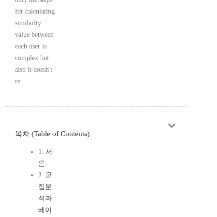
for calculating
similarity
value between
each user is
complex but
also it doesn't
re...
목차 (Table of Contents)
1. 서
론
2. 군
집분
석과
베이