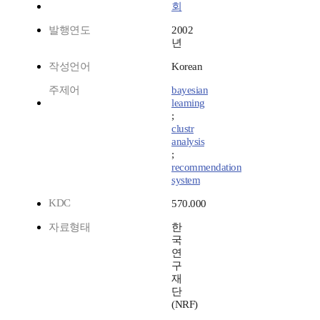
회
발행연도
2002
년
작성언어
Korean
주제어
bayesian
leaming
;
clustr
analysis
;
recommendation
system
KDC
570.000
자료형태
한
국
연
구
재
단
(NRF)