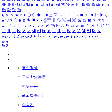
㎒
㎓
㎔
Ω
㏀
㏁
㎊
㎋
㎌
㏖
㏅
㎭
㎮
㎯
㏛
㎩
㎪
㎫
㎬
㏝
㏐
㏓
㏃
㏉
㏜
㏆
§
※
☆
★
○
●
◎
◇
◆
□
■
△
▽
→
←
↑
↓
↔
〓
◁
◀
▷
▶
♤
♠
♡
♥
♧
♣
⊙
◈
▣
◐
◑
▒
▤
▥
▨
▧
▦
▩
♨
☏
☎
☜
☞
¶
†
‡
↕
↗
↙
↖
↘
♭
♩
♪
♬
㉿
㈜
№
㏇
™
㏂
㏘
℡
＃
＆
＊
＠
ª
º
ⅰ
ⅱ
ⅲ
ⅳ
ⅴ
ⅵ
ⅶ
ⅷ
ⅸ
ⅹ
Ⅰ
Ⅱ
Ⅲ
Ⅳ
Ⅴ
Ⅵ
Ⅶ
Ⅷ
Ⅸ
Ⅹ
ا
ب
ت
ث
ج
ح
خ
د
ذ
ر
ز
س
ش
ص
ض
ط
ظ
ع
غ
ف
ق
ک
ل
م
ن
ه
و
ی
닫기
통합검색
국내학술논문
학위논문
해외학술논문
학술지