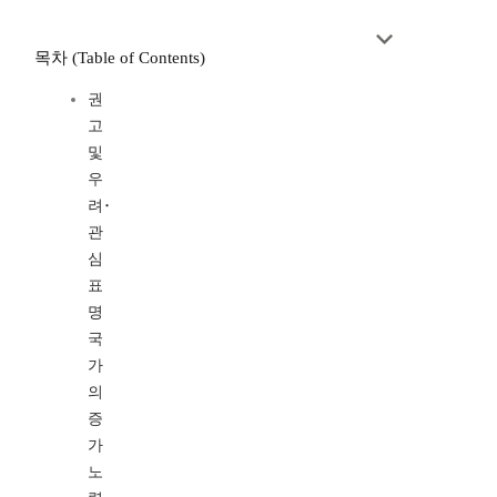
목차 (Table of Contents)
권
고
및
우
려･
관
심
표
명
국
가
의
증
가
노