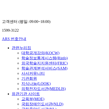
교
연
연
한
구
구
국
센
센
경
터
터
제
고객센터 (평일: 09:00~18:00)
홍
김
와
제
성
K
1599-3122
환
남
학
술
ARS 번호안내
확
산
관련누리집
연
대학공개강의(KOCW)
구
학술정보통계시스템(Rinfo)
센
외국학술지지원센터(FRIC)
터
학술관계분석서비스(SAM)
김
성
사서커뮤니티
남
기관회원
지식나눔(LOOK)
의학전자도서관(MEDLIS)
유관기관 사이트
교육부(MOE)
국립장애인도서관(NLD)