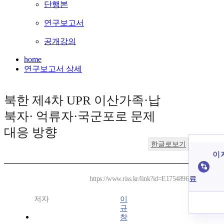
단행본
연구보고서
공개강의
home
연구보고서 상세
북한 제4차 UPR 이산가족·납
북자· 억류자·국군포로 문제
대응 방향
한글로보기
이 
료
https://www.riss.kr/link?id=E1754896
저자
이
규
창