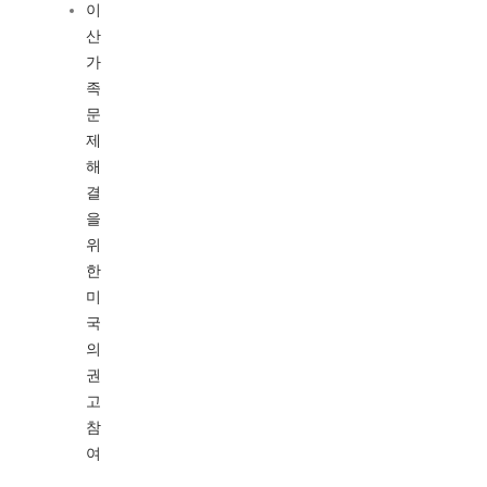
이
산
가
족
문
제
해
결
을
위
한
미
국
의
권
고
참
여