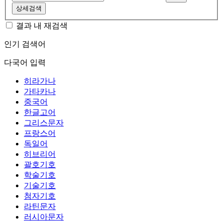
상세검색
결과 내 재검색
인기 검색어
다국어 입력
히라가나
가타카나
중국어
한글고어
그리스문자
프랑스어
독일어
히브리어
괄호기호
학술기호
기술기호
첨자기호
라틴문자
러시아문자