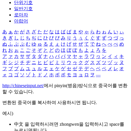
단위기호
일반기호
로마자
아랍어
あ
ぁ
か
が
さ
ざ
た
だ
な
は
ば
ぱ
ま
や
ゃ
ら
わ
ゎ
ん
い
ぃ
き
ぎ
し
じ
ち
ぢ
に
ひ
び
ぴ
み
り
う
ぅ
く
ぐ
す
ず
つ
づ
っ
ぬ
ふ
ぶ
ぷ
む
ゆ
ゅ
る
え
ぇ
け
げ
せ
ぜ
て
で
ね
へ
べ
ぺ
め
れ
お
ぉ
こ
ご
そ
ぞ
と
ど
の
ほ
ぼ
ぽ
も
よ
ょ
ろ
を
ア
ァ
カ
サ
ザ
タ
ダ
ナ
ハ
バ
パ
マ
ヤ
ャ
ラ
ワ
ヮ
ン
イ
ィ
キ
ギ
シ
ジ
チ
ヂ
ニ
ヒ
ビ
ピ
ミ
リ
ウ
ゥ
ク
グ
ス
ズ
ツ
ヅ
ッ
ヌ
フ
ブ
プ
ム
ユ
ュ
ル
エ
ェ
ケ
ゲ
セ
ゼ
テ
デ
ヘ
ベ
ペ
メ
レ
オ
ォ
コ
ゴ
ソ
ゾ
ト
ド
ノ
ホ
ボ
ポ
モ
ヨ
ョ
ロ
ヲ
―
http://chineseinput.net/
에서 pinyin(병음)방식으로 중국어를 변환
할 수 있습니다.
변환된 중국어를 복사하여 사용하시면 됩니다.
예시)
中文 을 입력하시려면
zhongwen
을 입력하시고 space를
누르시면됩니다.