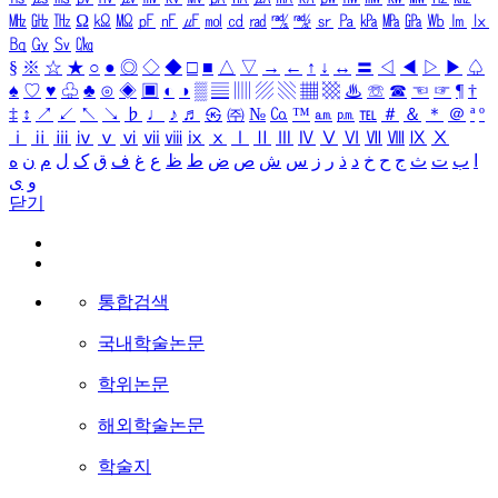
㎒
㎓
㎔
Ω
㏀
㏁
㎊
㎋
㎌
㏖
㏅
㎭
㎮
㎯
㏛
㎩
㎪
㎫
㎬
㏝
㏐
㏓
㏃
㏉
㏜
㏆
§
※
☆
★
○
●
◎
◇
◆
□
■
△
▽
→
←
↑
↓
↔
〓
◁
◀
▷
▶
♤
♠
♡
♥
♧
♣
⊙
◈
▣
◐
◑
▒
▤
▥
▨
▧
▦
▩
♨
☏
☎
☜
☞
¶
†
‡
↕
↗
↙
↖
↘
♭
♩
♪
♬
㉿
㈜
№
㏇
™
㏂
㏘
℡
＃
＆
＊
＠
ª
º
ⅰ
ⅱ
ⅲ
ⅳ
ⅴ
ⅵ
ⅶ
ⅷ
ⅸ
ⅹ
Ⅰ
Ⅱ
Ⅲ
Ⅳ
Ⅴ
Ⅵ
Ⅶ
Ⅷ
Ⅸ
Ⅹ
ا
ب
ت
ث
ج
ح
خ
د
ذ
ر
ز
س
ش
ص
ض
ط
ظ
ع
غ
ف
ق
ک
ل
م
ن
ه
و
ی
닫기
통합검색
국내학술논문
학위논문
해외학술논문
학술지