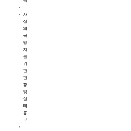
력
사
실
왜
곡
방
지
를
위
한
현
황
및
실
태
홍
보