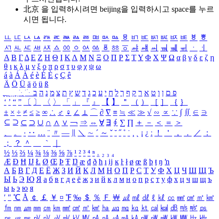
北京 을 입력하시려면
beijing
을 입력하시고 space를 누르
시면 됩니다.
ㅥ
ㅦ
ㅧ
ㅨ
ㅩ
ㅪ
ㅫ
ㅬ
ㅭ
ㅮ
ㅯ
ㅰ
ㅱ
ㅲ
ㅳ
ㅴ
ㅵ
ㅶ
ㅷ
ㅸ
ㅹ
ㅺ
ㅻ
ㅼ
ㅽ
ㅾ
ㅿ
ㆀ
ㆁ
ㆂ
ㆃ
ㆄ
ㆅ
ㆆ
ㆇ
ㆈ
ㆉ
ㆊ
ㆋ
ㆌ
ㆍ
ㆎ
Α
Β
Γ
Δ
Ε
Ζ
Η
Θ
Ι
Κ
Λ
Μ
Ν
Ξ
Ο
Π
Ρ
Σ
Τ
Υ
Φ
Χ
Ψ
Ω
α
β
γ
δ
ε
ζ
η
θ
ι
κ
λ
μ
ν
ξ
ο
π
ρ
σ
τ
υ
φ
χ
ψ
ω
á
à
Á
À
é
è
É
È
ç
Ç
ê
Ä
Ö
Ü
ä
ö
ü
ß
ְ
ֳ
ֲ
ֱ
ָ
ַ
ֵ
ֶ
ִ
ֹ
ּ
ֻ
ׂ
ׁ
ּ
ב
ה
נ
מ
צ
ת
ץ
ש
ד
ג
כ
ע
י
ח
ל
ך
ף
ק
ר
א
ט
ו
ן
ם
פ
‘
’
“
”
〔
〕
〈
〉
「
」
『
』
【
】
＂
（
）
［
］
｛
｝
±
×
÷
≠
≤
≥
∞
∴
♂
♀
∠
⊥
⌒
∂
∇
≡
≒
≪
≫
√
∽
∝
∵
∫
∬
∈
∋
⊆
⊇
⊂
⊃
∪
∩
∧
∨
￢
⇒
⇔
∀
∃
∮
∑
∏
＋
－
＜
＝
＞
、
。
·
‥
…
¨
〃
―
∥
＼
∼
´
～
ˇ
˘
˝
˚
˙
¸
˛
¡
¿
ː
！
＇
，
．
／
：
；
？
＾
＿
｀
｜
½
⅓
⅔
¼
¾
⅛
⅜
⅝
⅞
¹
²
³
⁴
ⁿ
₁
₂
₃
₄
Æ
Ð
Ħ
Ĳ
Ł
Ø
Œ
Þ
Ŧ
Ŋ
æ
đ
ð
ħ
ı
ĳ
ĸ
ŀ
ł
ø
œ
ß
þ
ŧ
ŋ
ŉ
А
Б
В
Г
Д
Е
Ё
Ж
З
И
Й
К
Л
М
Н
О
П
Р
С
Т
У
Ф
Х
Ц
Ч
Ш
Щ
Ъ
Ы
Ь
Э
Ю
Я
а
б
в
г
д
е
ё
ж
з
и
й
к
л
м
н
о
п
р
с
т
у
ф
х
ц
ч
ш
щ
ъ
ы
ь
э
ю
я
′
″
℃
Å
￠
￡
￥
¤
℉
‰
＄
％
Ｆ
￦
㎕
㎖
㎗
ℓ
㎘
㏄
㎣
㎤
㎥
㎦
㎙
㎚
㎛
㎜
㎝
㎞
㎟
㎠
㎡
㎢
㏊
㎍
㎎
㎏
㏏
㎈
㎉
㏈
㎧
㎨
㎰
㎱
㎲
㎳
㎴
㎵
㎶
㎷
㎸
㎹
㎀
㎁
㎂
㎃
㎄
㎺
㎻
㎽
㎾
㎿
㎐
㎑