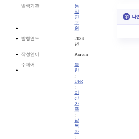
발행기관
통
일
나만
연
구
원
발행연도
2024
년
작성언어
Korean
주제어
북
한
;
UPR
;
이
산
가
족
;
납
북
자
;