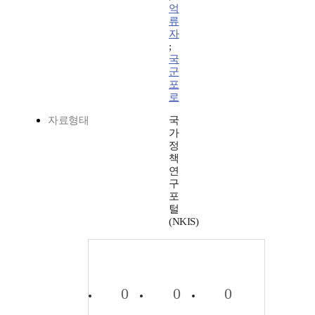
억
류
자
;
국
군
포
로
자료형태
국
가
정
책
연
구
포
털
(NKIS)
0
0
0