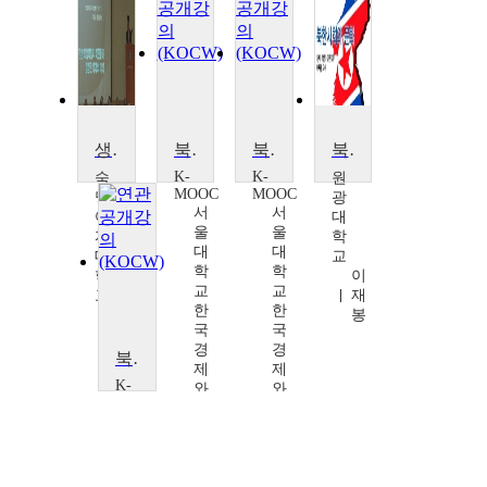
생활 속의 북한 알기
북한경제의 어제와 오늘
북한의 농업
북한사회와 문화
K-
K-
숙
원
MOOC
MOOC
명
광
서
서
여
대
울
울
자
학
대
대
대
교
학
학
학
이
교
교
교
재
한
한
횽
봉
국
국
규
경
경
덕
북한의 농업
제
제
K-
와
와
MOOC
K
K
서
학
학
울
술
술
대
확
확
학
산
산