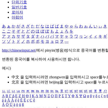
단위기호
일반기호
로마자
아랍어
あ
ぁ
か
が
さ
ざ
た
だ
な
は
ば
ぱ
ま
や
ゃ
ら
わ
ゎ
ん
い
ぃ
き
こ
ご
そ
ぞ
と
ど
の
ほ
ぼ
ぽ
も
よ
ょ
ろ
を
ア
ァ
カ
サ
ザ
タ
ダ
ナ
ハ
バ
パ
マ
ヤ
ャ
ラ
ワ
ヮ
ン
イ
ィ
キ
ギ
ソ
ゾ
ト
ド
ノ
ホ
ボ
ポ
モ
ヨ
ョ
ロ
ヲ
―
http://chineseinput.net/
에서 pinyin(병음)방식으로 중국어를 변환
변환된 중국어를 복사하여 사용하시면 됩니다.
예시)
中文 을 입력하시려면
zhongwen
을 입력하시고 space를
北京 을 입력하시려면
beijing
을 입력하시고 space를 누르
ㅥ
ㅦ
ㅧ
ㅨ
ㅩ
ㅪ
ㅫ
ㅬ
ㅭ
ㅮ
ㅯ
ㅰ
ㅱ
ㅲ
ㅳ
ㅴ
ㅵ
ㅶ
ㅷ
ㅸ
ㅹ
ㅺ
Α
Β
Γ
Δ
Ε
Ζ
Η
Θ
Ι
Κ
Λ
Μ
Ν
Ξ
Ο
Π
Ρ
Σ
Τ
Υ
Φ
Χ
Ψ
Ω
α
β
γ
δ
ε
ζ
η
á
à
Á
À
é
è
É
È
ç
Ç
ê
Ä
Ö
Ü
ä
ö
ü
ß