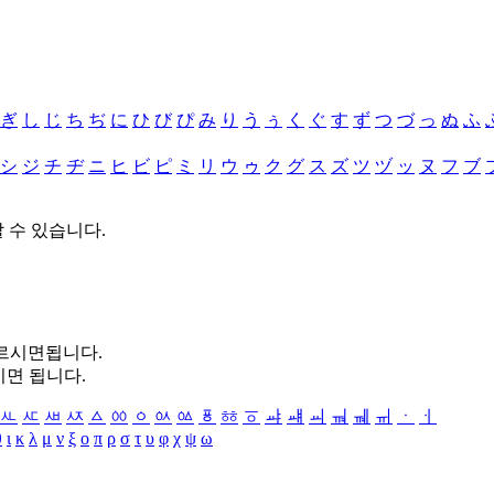
ぎ
し
じ
ち
ぢ
に
ひ
び
ぴ
み
り
う
ぅ
く
ぐ
す
ず
つ
づ
っ
ぬ
ふ
シ
ジ
チ
ヂ
ニ
ヒ
ビ
ピ
ミ
リ
ウ
ゥ
ク
グ
ス
ズ
ツ
ヅ
ッ
ヌ
フ
ブ
할 수 있습니다.
누르시면됩니다.
시면 됩니다.
ㅻ
ㅼ
ㅽ
ㅾ
ㅿ
ㆀ
ㆁ
ㆂ
ㆃ
ㆄ
ㆅ
ㆆ
ㆇ
ㆈ
ㆉ
ㆊ
ㆋ
ㆌ
ㆍ
ㆎ
θ
ι
κ
λ
μ
ν
ξ
ο
π
ρ
σ
τ
υ
φ
χ
ψ
ω