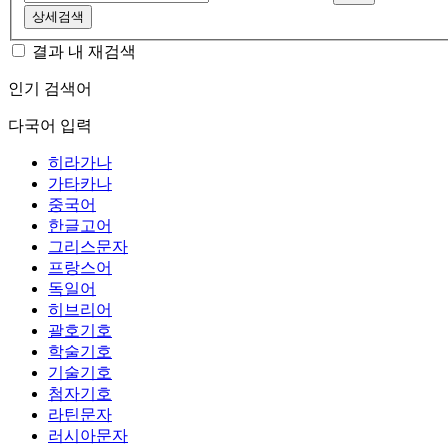
상세검색
결과 내 재검색
인기 검색어
다국어 입력
히라가나
가타카나
중국어
한글고어
그리스문자
프랑스어
독일어
히브리어
괄호기호
학술기호
기술기호
첨자기호
라틴문자
러시아문자