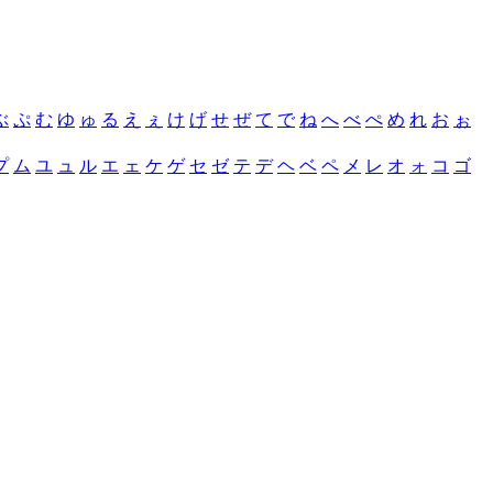
ぶ
ぷ
む
ゆ
ゅ
る
え
ぇ
け
げ
せ
ぜ
て
で
ね
へ
べ
ぺ
め
れ
お
ぉ
プ
ム
ユ
ュ
ル
エ
ェ
ケ
ゲ
セ
ゼ
テ
デ
ヘ
ベ
ペ
メ
レ
オ
ォ
コ
ゴ