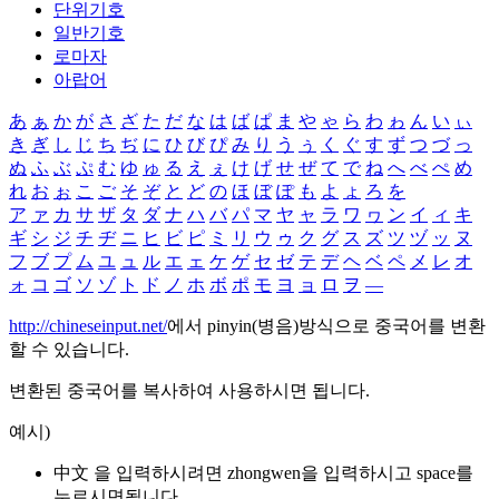
단위기호
일반기호
로마자
아랍어
あ
ぁ
か
が
さ
ざ
た
だ
な
は
ば
ぱ
ま
や
ゃ
ら
わ
ゎ
ん
い
ぃ
き
ぎ
し
じ
ち
ぢ
に
ひ
び
ぴ
み
り
う
ぅ
く
ぐ
す
ず
つ
づ
っ
ぬ
ふ
ぶ
ぷ
む
ゆ
ゅ
る
え
ぇ
け
げ
せ
ぜ
て
で
ね
へ
べ
ぺ
め
れ
お
ぉ
こ
ご
そ
ぞ
と
ど
の
ほ
ぼ
ぽ
も
よ
ょ
ろ
を
ア
ァ
カ
サ
ザ
タ
ダ
ナ
ハ
バ
パ
マ
ヤ
ャ
ラ
ワ
ヮ
ン
イ
ィ
キ
ギ
シ
ジ
チ
ヂ
ニ
ヒ
ビ
ピ
ミ
リ
ウ
ゥ
ク
グ
ス
ズ
ツ
ヅ
ッ
ヌ
フ
ブ
プ
ム
ユ
ュ
ル
エ
ェ
ケ
ゲ
セ
ゼ
テ
デ
ヘ
ベ
ペ
メ
レ
オ
ォ
コ
ゴ
ソ
ゾ
ト
ド
ノ
ホ
ボ
ポ
モ
ヨ
ョ
ロ
ヲ
―
http://chineseinput.net/
에서 pinyin(병음)방식으로 중국어를 변환
할 수 있습니다.
변환된 중국어를 복사하여 사용하시면 됩니다.
예시)
中文 을 입력하시려면
zhongwen
을 입력하시고 space를
누르시면됩니다.