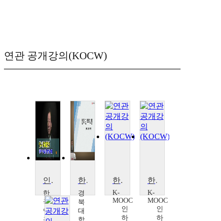
연관 공개강의(KOCW)
인문학 강좌_민주시민과 생활법치
한국민주주의론
한국의 민주화와 민주주의
한국의 민주화와 민주주의
K-
K-
한
경
MOOC
MOOC
국
북
인
인
연
대
하
하
구
학