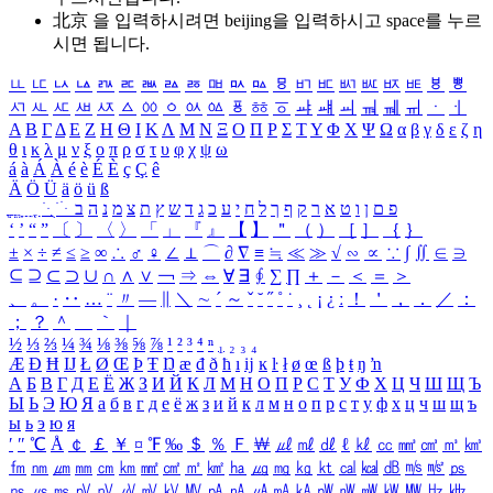
北京 을 입력하시려면
beijing
을 입력하시고 space를 누르
시면 됩니다.
ㅥ
ㅦ
ㅧ
ㅨ
ㅩ
ㅪ
ㅫ
ㅬ
ㅭ
ㅮ
ㅯ
ㅰ
ㅱ
ㅲ
ㅳ
ㅴ
ㅵ
ㅶ
ㅷ
ㅸ
ㅹ
ㅺ
ㅻ
ㅼ
ㅽ
ㅾ
ㅿ
ㆀ
ㆁ
ㆂ
ㆃ
ㆄ
ㆅ
ㆆ
ㆇ
ㆈ
ㆉ
ㆊ
ㆋ
ㆌ
ㆍ
ㆎ
Α
Β
Γ
Δ
Ε
Ζ
Η
Θ
Ι
Κ
Λ
Μ
Ν
Ξ
Ο
Π
Ρ
Σ
Τ
Υ
Φ
Χ
Ψ
Ω
α
β
γ
δ
ε
ζ
η
θ
ι
κ
λ
μ
ν
ξ
ο
π
ρ
σ
τ
υ
φ
χ
ψ
ω
á
à
Á
À
é
è
É
È
ç
Ç
ê
Ä
Ö
Ü
ä
ö
ü
ß
ְ
ֳ
ֲ
ֱ
ָ
ַ
ֵ
ֶ
ִ
ֹ
ּ
ֻ
ׂ
ׁ
ּ
ב
ה
נ
מ
צ
ת
ץ
ש
ד
ג
כ
ע
י
ח
ל
ך
ף
ק
ר
א
ט
ו
ן
ם
פ
‘
’
“
”
〔
〕
〈
〉
「
」
『
』
【
】
＂
（
）
［
］
｛
｝
±
×
÷
≠
≤
≥
∞
∴
♂
♀
∠
⊥
⌒
∂
∇
≡
≒
≪
≫
√
∽
∝
∵
∫
∬
∈
∋
⊆
⊇
⊂
⊃
∪
∩
∧
∨
￢
⇒
⇔
∀
∃
∮
∑
∏
＋
－
＜
＝
＞
、
。
·
‥
…
¨
〃
―
∥
＼
∼
´
～
ˇ
˘
˝
˚
˙
¸
˛
¡
¿
ː
！
＇
，
．
／
：
；
？
＾
＿
｀
｜
½
⅓
⅔
¼
¾
⅛
⅜
⅝
⅞
¹
²
³
⁴
ⁿ
₁
₂
₃
₄
Æ
Ð
Ħ
Ĳ
Ł
Ø
Œ
Þ
Ŧ
Ŋ
æ
đ
ð
ħ
ı
ĳ
ĸ
ŀ
ł
ø
œ
ß
þ
ŧ
ŋ
ŉ
А
Б
В
Г
Д
Е
Ё
Ж
З
И
Й
К
Л
М
Н
О
П
Р
С
Т
У
Ф
Х
Ц
Ч
Ш
Щ
Ъ
Ы
Ь
Э
Ю
Я
а
б
в
г
д
е
ё
ж
з
и
й
к
л
м
н
о
п
р
с
т
у
ф
х
ц
ч
ш
щ
ъ
ы
ь
э
ю
я
′
″
℃
Å
￠
￡
￥
¤
℉
‰
＄
％
Ｆ
￦
㎕
㎖
㎗
ℓ
㎘
㏄
㎣
㎤
㎥
㎦
㎙
㎚
㎛
㎜
㎝
㎞
㎟
㎠
㎡
㎢
㏊
㎍
㎎
㎏
㏏
㎈
㎉
㏈
㎧
㎨
㎰
㎱
㎲
㎳
㎴
㎵
㎶
㎷
㎸
㎹
㎀
㎁
㎂
㎃
㎄
㎺
㎻
㎽
㎾
㎿
㎐
㎑