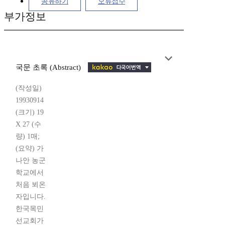
공유하기
오류접수
부가정보
국문 초록 (Abstract)
(작성일)
19930914
(크기) 19
X 27 (수
량) 1매;
(요약) 가
나안 농군
학교에서
처음 뵈온
자입니다.
한국목민
선교회가