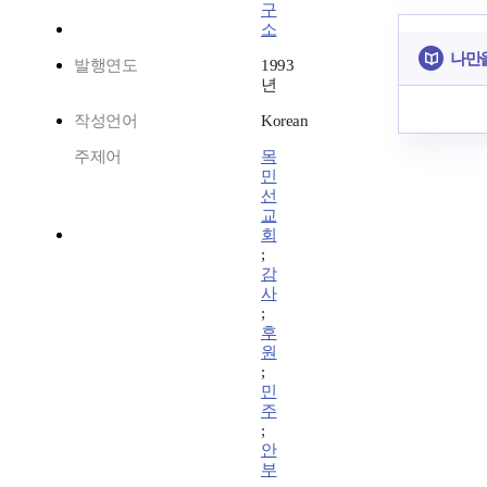
구
소
나만
발행연도
1993
년
작성언어
Korean
주제어
목
민
선
교
회
;
감
사
;
후
원
;
민
주
;
안
부