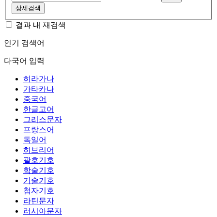
상세검색
결과 내 재검색
인기 검색어
다국어 입력
히라가나
가타카나
중국어
한글고어
그리스문자
프랑스어
독일어
히브리어
괄호기호
학술기호
기술기호
첨자기호
라틴문자
러시아문자