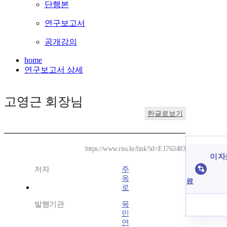
단행본
연구보고서
공개강의
home
연구보고서 상세
고영근 회장님
한글로보기
https://www.riss.kr/link?id=E1763483
이 자
저자
주
옥
료
로
발행기관
목
민
연