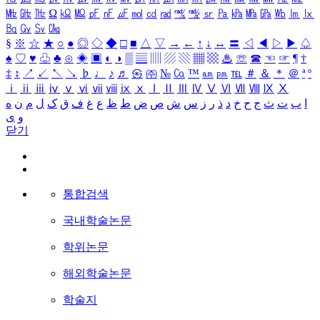
㎒
㎓
㎔
Ω
㏀
㏁
㎊
㎋
㎌
㏖
㏅
㎭
㎮
㎯
㏛
㎩
㎪
㎫
㎬
㏝
㏐
㏓
㏃
㏉
㏜
㏆
§
※
☆
★
○
●
◎
◇
◆
□
■
△
▽
→
←
↑
↓
↔
〓
◁
◀
▷
▶
♤
♠
♡
♥
♧
♣
⊙
◈
▣
◐
◑
▒
▤
▥
▨
▧
▦
▩
♨
☏
☎
☜
☞
¶
†
‡
↕
↗
↙
↖
↘
♭
♩
♪
♬
㉿
㈜
№
㏇
™
㏂
㏘
℡
＃
＆
＊
＠
ª
º
ⅰ
ⅱ
ⅲ
ⅳ
ⅴ
ⅵ
ⅶ
ⅷ
ⅸ
ⅹ
Ⅰ
Ⅱ
Ⅲ
Ⅳ
Ⅴ
Ⅵ
Ⅶ
Ⅷ
Ⅸ
Ⅹ
ا
ب
ت
ث
ج
ح
خ
د
ذ
ر
ز
س
ش
ص
ض
ط
ظ
ع
غ
ف
ق
ک
ل
م
ن
ه
و
ی
닫기
통합검색
국내학술논문
학위논문
해외학술논문
학술지