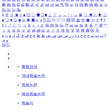
㎒
㎓
㎔
Ω
㏀
㏁
㎊
㎋
㎌
㏖
㏅
㎭
㎮
㎯
㏛
㎩
㎪
㎫
㎬
㏝
㏐
㏓
㏃
㏉
㏜
㏆
§
※
☆
★
○
●
◎
◇
◆
□
■
△
▽
→
←
↑
↓
↔
〓
◁
◀
▷
▶
♤
♠
♡
♥
♧
♣
⊙
◈
▣
◐
◑
▒
▤
▥
▨
▧
▦
▩
♨
☏
☎
☜
☞
¶
†
‡
↕
↗
↙
↖
↘
♭
♩
♪
♬
㉿
㈜
№
㏇
™
㏂
㏘
℡
＃
＆
＊
＠
ª
º
ⅰ
ⅱ
ⅲ
ⅳ
ⅴ
ⅵ
ⅶ
ⅷ
ⅸ
ⅹ
Ⅰ
Ⅱ
Ⅲ
Ⅳ
Ⅴ
Ⅵ
Ⅶ
Ⅷ
Ⅸ
Ⅹ
ا
ب
ت
ث
ج
ح
خ
د
ذ
ر
ز
س
ش
ص
ض
ط
ظ
ع
غ
ف
ق
ک
ل
م
ن
ه
و
ی
닫기
통합검색
국내학술논문
학위논문
해외학술논문
학술지