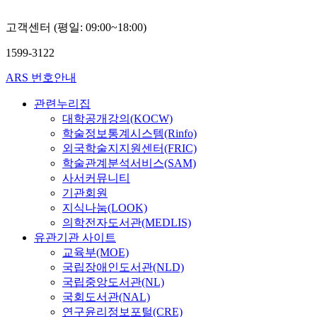
고객센터 (평일: 09:00~18:00)
1599-3122
ARS 번호안내
관련누리집
대학공개강의(KOCW)
학술정보통계시스템(Rinfo)
외국학술지지원센터(FRIC)
학술관계분석서비스(SAM)
사서커뮤니티
기관회원
지식나눔(LOOK)
의학전자도서관(MEDLIS)
유관기관 사이트
교육부(MOE)
국립장애인도서관(NLD)
국립중앙도서관(NL)
국회도서관(NAL)
연구윤리정보포털(CRE)