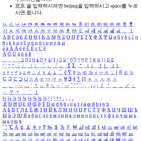
北京 을 입력하시려면
beijing
을 입력하시고 space를 누르
시면 됩니다.
ㅥ
ㅦ
ㅧ
ㅨ
ㅩ
ㅪ
ㅫ
ㅬ
ㅭ
ㅮ
ㅯ
ㅰ
ㅱ
ㅲ
ㅳ
ㅴ
ㅵ
ㅶ
ㅷ
ㅸ
ㅹ
ㅺ
ㅻ
ㅼ
ㅽ
ㅾ
ㅿ
ㆀ
ㆁ
ㆂ
ㆃ
ㆄ
ㆅ
ㆆ
ㆇ
ㆈ
ㆉ
ㆊ
ㆋ
ㆌ
ㆍ
ㆎ
Α
Β
Γ
Δ
Ε
Ζ
Η
Θ
Ι
Κ
Λ
Μ
Ν
Ξ
Ο
Π
Ρ
Σ
Τ
Υ
Φ
Χ
Ψ
Ω
α
β
γ
δ
ε
ζ
η
θ
ι
κ
λ
μ
ν
ξ
ο
π
ρ
σ
τ
υ
φ
χ
ψ
ω
á
à
Á
À
é
è
É
È
ç
Ç
ê
Ä
Ö
Ü
ä
ö
ü
ß
ְ
ֳ
ֲ
ֱ
ָ
ַ
ֵ
ֶ
ִ
ֹ
ּ
ֻ
ׂ
ׁ
ּ
ב
ה
נ
מ
צ
ת
ץ
ש
ד
ג
כ
ע
י
ח
ל
ך
ף
ק
ר
א
ט
ו
ן
ם
פ
‘
’
“
”
〔
〕
〈
〉
「
」
『
』
【
】
＂
（
）
［
］
｛
｝
±
×
÷
≠
≤
≥
∞
∴
♂
♀
∠
⊥
⌒
∂
∇
≡
≒
≪
≫
√
∽
∝
∵
∫
∬
∈
∋
⊆
⊇
⊂
⊃
∪
∩
∧
∨
￢
⇒
⇔
∀
∃
∮
∑
∏
＋
－
＜
＝
＞
、
。
·
‥
…
¨
〃
―
∥
＼
∼
´
～
ˇ
˘
˝
˚
˙
¸
˛
¡
¿
ː
！
＇
，
．
／
：
；
？
＾
＿
｀
｜
½
⅓
⅔
¼
¾
⅛
⅜
⅝
⅞
¹
²
³
⁴
ⁿ
₁
₂
₃
₄
Æ
Ð
Ħ
Ĳ
Ł
Ø
Œ
Þ
Ŧ
Ŋ
æ
đ
ð
ħ
ı
ĳ
ĸ
ŀ
ł
ø
œ
ß
þ
ŧ
ŋ
ŉ
А
Б
В
Г
Д
Е
Ё
Ж
З
И
Й
К
Л
М
Н
О
П
Р
С
Т
У
Ф
Х
Ц
Ч
Ш
Щ
Ъ
Ы
Ь
Э
Ю
Я
а
б
в
г
д
е
ё
ж
з
и
й
к
л
м
н
о
п
р
с
т
у
ф
х
ц
ч
ш
щ
ъ
ы
ь
э
ю
я
′
″
℃
Å
￠
￡
￥
¤
℉
‰
＄
％
Ｆ
￦
㎕
㎖
㎗
ℓ
㎘
㏄
㎣
㎤
㎥
㎦
㎙
㎚
㎛
㎜
㎝
㎞
㎟
㎠
㎡
㎢
㏊
㎍
㎎
㎏
㏏
㎈
㎉
㏈
㎧
㎨
㎰
㎱
㎲
㎳
㎴
㎵
㎶
㎷
㎸
㎹
㎀
㎁
㎂
㎃
㎄
㎺
㎻
㎽
㎾
㎿
㎐
㎑