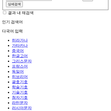
상세검색
결과 내 재검색
인기 검색어
다국어 입력
히라가나
가타카나
중국어
한글고어
그리스문자
프랑스어
독일어
히브리어
괄호기호
학술기호
기술기호
첨자기호
라틴문자
러시아문자