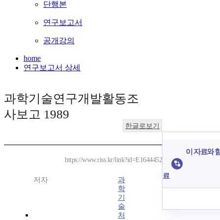
단행본
연구보고서
공개강의
home
연구보고서 상세
과학기술연구개발활동조
사보고 1989
한글로보기
이 자료와 함
https://www.riss.kr/link?id=E1644452
료
저자
과
학
기
술
처