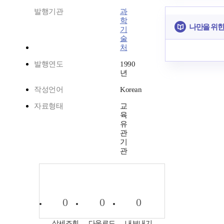
발행기관
과
학
나만을 위한
기
술
처
발행연도
1990
년
작성언어
Korean
자료형태
교
육
유
관
기
관
0
0
0
상세조회
다운로드
내보내기