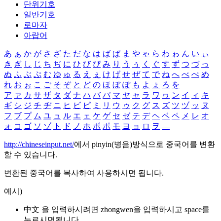
단위기호
일반기호
로마자
아랍어
あ
ぁ
か
が
さ
ざ
た
だ
な
は
ば
ぱ
ま
や
ゃ
ら
わ
ゎ
ん
い
ぃ
き
ぎ
し
じ
ち
ぢ
に
ひ
び
ぴ
み
り
う
ぅ
く
ぐ
す
ず
つ
づ
っ
ぬ
ふ
ぶ
ぷ
む
ゆ
ゅ
る
え
ぇ
け
げ
せ
ぜ
て
で
ね
へ
べ
ぺ
め
れ
お
ぉ
こ
ご
そ
ぞ
と
ど
の
ほ
ぼ
ぽ
も
よ
ょ
ろ
を
ア
ァ
カ
サ
ザ
タ
ダ
ナ
ハ
バ
パ
マ
ヤ
ャ
ラ
ワ
ヮ
ン
イ
ィ
キ
ギ
シ
ジ
チ
ヂ
ニ
ヒ
ビ
ピ
ミ
リ
ウ
ゥ
ク
グ
ス
ズ
ツ
ヅ
ッ
ヌ
フ
ブ
プ
ム
ユ
ュ
ル
エ
ェ
ケ
ゲ
セ
ゼ
テ
デ
ヘ
ベ
ペ
メ
レ
オ
ォ
コ
ゴ
ソ
ゾ
ト
ド
ノ
ホ
ボ
ポ
モ
ヨ
ョ
ロ
ヲ
―
http://chineseinput.net/
에서 pinyin(병음)방식으로 중국어를 변환
할 수 있습니다.
변환된 중국어를 복사하여 사용하시면 됩니다.
예시)
中文 을 입력하시려면
zhongwen
을 입력하시고 space를
누르시면됩니다.