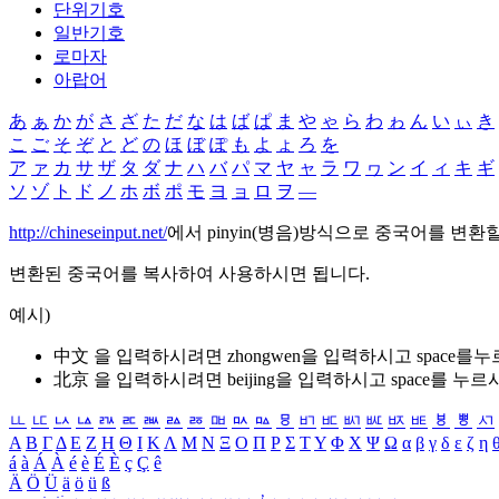
단위기호
일반기호
로마자
아랍어
あ
ぁ
か
が
さ
ざ
た
だ
な
は
ば
ぱ
ま
や
ゃ
ら
わ
ゎ
ん
い
ぃ
き
こ
ご
そ
ぞ
と
ど
の
ほ
ぼ
ぽ
も
よ
ょ
ろ
を
ア
ァ
カ
サ
ザ
タ
ダ
ナ
ハ
バ
パ
マ
ヤ
ャ
ラ
ワ
ヮ
ン
イ
ィ
キ
ギ
ソ
ゾ
ト
ド
ノ
ホ
ボ
ポ
モ
ヨ
ョ
ロ
ヲ
―
http://chineseinput.net/
에서 pinyin(병음)방식으로 중국어를 변환
변환된 중국어를 복사하여 사용하시면 됩니다.
예시)
中文 을 입력하시려면
zhongwen
을 입력하시고 space를
北京 을 입력하시려면
beijing
을 입력하시고 space를 누르
ㅥ
ㅦ
ㅧ
ㅨ
ㅩ
ㅪ
ㅫ
ㅬ
ㅭ
ㅮ
ㅯ
ㅰ
ㅱ
ㅲ
ㅳ
ㅴ
ㅵ
ㅶ
ㅷ
ㅸ
ㅹ
ㅺ
Α
Β
Γ
Δ
Ε
Ζ
Η
Θ
Ι
Κ
Λ
Μ
Ν
Ξ
Ο
Π
Ρ
Σ
Τ
Υ
Φ
Χ
Ψ
Ω
α
β
γ
δ
ε
ζ
η
á
à
Á
À
é
è
É
È
ç
Ç
ê
Ä
Ö
Ü
ä
ö
ü
ß