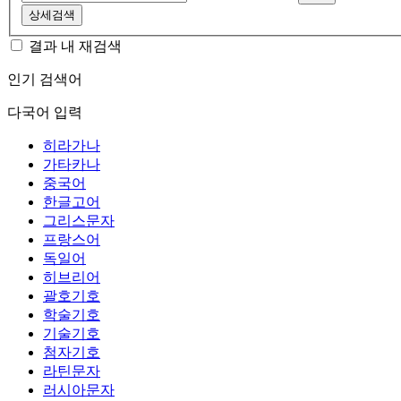
상세검색
결과 내 재검색
인기 검색어
다국어 입력
히라가나
가타카나
중국어
한글고어
그리스문자
프랑스어
독일어
히브리어
괄호기호
학술기호
기술기호
첨자기호
라틴문자
러시아문자