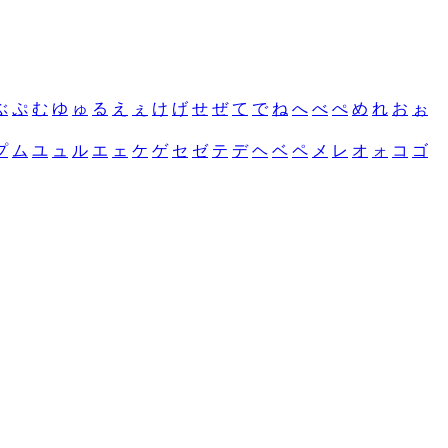
ぶ
ぷ
む
ゆ
ゅ
る
え
ぇ
け
げ
せ
ぜ
て
で
ね
へ
べ
ぺ
め
れ
お
ぉ
プ
ム
ユ
ュ
ル
エ
ェ
ケ
ゲ
セ
ゼ
テ
デ
ヘ
ベ
ペ
メ
レ
オ
ォ
コ
ゴ