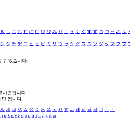
ぎ
し
じ
ち
ぢ
に
ひ
び
ぴ
み
り
う
ぅ
く
ぐ
す
ず
つ
づ
っ
ぬ
ふ
シ
ジ
チ
ヂ
ニ
ヒ
ビ
ピ
ミ
リ
ウ
ゥ
ク
グ
ス
ズ
ツ
ヅ
ッ
ヌ
フ
ブ
할 수 있습니다.
누르시면됩니다.
시면 됩니다.
ㅻ
ㅼ
ㅽ
ㅾ
ㅿ
ㆀ
ㆁ
ㆂ
ㆃ
ㆄ
ㆅ
ㆆ
ㆇ
ㆈ
ㆉ
ㆊ
ㆋ
ㆌ
ㆍ
ㆎ
θ
ι
κ
λ
μ
ν
ξ
ο
π
ρ
σ
τ
υ
φ
χ
ψ
ω