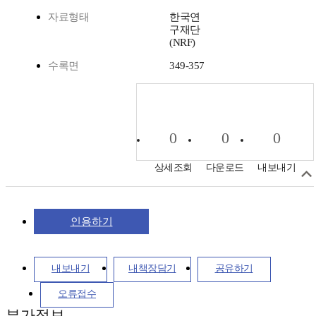
자료형태
한국연
구재단
(NRF)
수록면
349-357
0
0
0
상세조회
다운로드
내보내기
인용하기
내보내기
내책장담기
공유하기
오류접수
부가정보