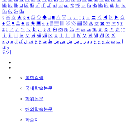
㎒
㎓
㎔
Ω
㏀
㏁
㎊
㎋
㎌
㏖
㏅
㎭
㎮
㎯
㏛
㎩
㎪
㎫
㎬
㏝
㏐
㏓
㏃
㏉
㏜
㏆
§
※
☆
★
○
●
◎
◇
◆
□
■
△
▽
→
←
↑
↓
↔
〓
◁
◀
▷
▶
♤
♠
♡
♥
♧
♣
⊙
◈
▣
◐
◑
▒
▤
▥
▨
▧
▦
▩
♨
☏
☎
☜
☞
¶
†
‡
↕
↗
↙
↖
↘
♭
♩
♪
♬
㉿
㈜
№
㏇
™
㏂
㏘
℡
＃
＆
＊
＠
ª
º
ⅰ
ⅱ
ⅲ
ⅳ
ⅴ
ⅵ
ⅶ
ⅷ
ⅸ
ⅹ
Ⅰ
Ⅱ
Ⅲ
Ⅳ
Ⅴ
Ⅵ
Ⅶ
Ⅷ
Ⅸ
Ⅹ
ا
ب
ت
ث
ج
ح
خ
د
ذ
ر
ز
س
ش
ص
ض
ط
ظ
ع
غ
ف
ق
ک
ل
م
ن
ه
و
ی
닫기
통합검색
국내학술논문
학위논문
해외학술논문
학술지