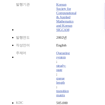
발행기관
Korean
Society for
Computational
& Applied
Mathematics
and Korean
SIGCAM
발행연도
2002년
작성언어
English
주제어
Queueing
system
;
steady-
state
;
queue
length
;
transition
matrix
KDC
505.000