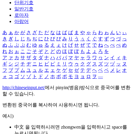
단위기호
일반기호
로마자
아랍어
あ
ぁ
か
が
さ
ざ
た
だ
な
は
ば
ぱ
ま
や
ゃ
ら
わ
ゎ
ん
い
ぃ
き
ぎ
し
じ
ち
ぢ
に
ひ
び
ぴ
み
り
う
ぅ
く
ぐ
す
ず
つ
づ
っ
ぬ
ふ
ぶ
ぷ
む
ゆ
ゅ
る
え
ぇ
け
げ
せ
ぜ
て
で
ね
へ
べ
ぺ
め
れ
お
ぉ
こ
ご
そ
ぞ
と
ど
の
ほ
ぼ
ぽ
も
よ
ょ
ろ
を
ア
ァ
カ
サ
ザ
タ
ダ
ナ
ハ
バ
パ
マ
ヤ
ャ
ラ
ワ
ヮ
ン
イ
ィ
キ
ギ
シ
ジ
チ
ヂ
ニ
ヒ
ビ
ピ
ミ
リ
ウ
ゥ
ク
グ
ス
ズ
ツ
ヅ
ッ
ヌ
フ
ブ
プ
ム
ユ
ュ
ル
エ
ェ
ケ
ゲ
セ
ゼ
テ
デ
ヘ
ベ
ペ
メ
レ
オ
ォ
コ
ゴ
ソ
ゾ
ト
ド
ノ
ホ
ボ
ポ
モ
ヨ
ョ
ロ
ヲ
―
http://chineseinput.net/
에서 pinyin(병음)방식으로 중국어를 변환
할 수 있습니다.
변환된 중국어를 복사하여 사용하시면 됩니다.
예시)
中文 을 입력하시려면
zhongwen
을 입력하시고 space를
누르시면됩니다.