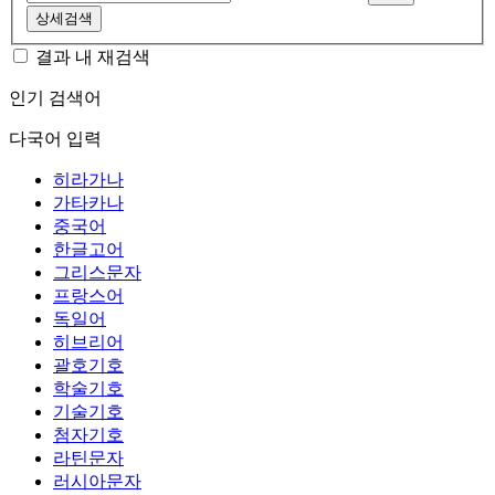
상세검색
결과 내 재검색
인기 검색어
다국어 입력
히라가나
가타카나
중국어
한글고어
그리스문자
프랑스어
독일어
히브리어
괄호기호
학술기호
기술기호
첨자기호
라틴문자
러시아문자