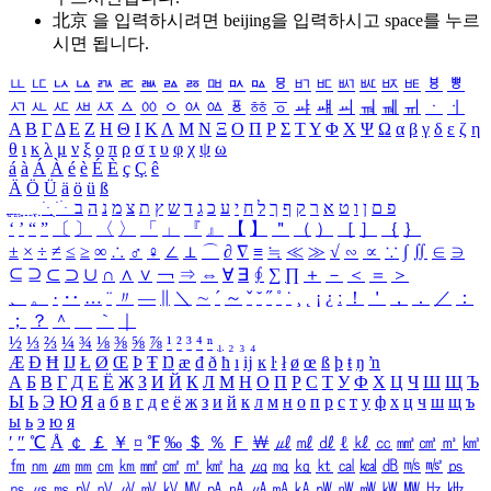
北京 을 입력하시려면
beijing
을 입력하시고 space를 누르
시면 됩니다.
ㅥ
ㅦ
ㅧ
ㅨ
ㅩ
ㅪ
ㅫ
ㅬ
ㅭ
ㅮ
ㅯ
ㅰ
ㅱ
ㅲ
ㅳ
ㅴ
ㅵ
ㅶ
ㅷ
ㅸ
ㅹ
ㅺ
ㅻ
ㅼ
ㅽ
ㅾ
ㅿ
ㆀ
ㆁ
ㆂ
ㆃ
ㆄ
ㆅ
ㆆ
ㆇ
ㆈ
ㆉ
ㆊ
ㆋ
ㆌ
ㆍ
ㆎ
Α
Β
Γ
Δ
Ε
Ζ
Η
Θ
Ι
Κ
Λ
Μ
Ν
Ξ
Ο
Π
Ρ
Σ
Τ
Υ
Φ
Χ
Ψ
Ω
α
β
γ
δ
ε
ζ
η
θ
ι
κ
λ
μ
ν
ξ
ο
π
ρ
σ
τ
υ
φ
χ
ψ
ω
á
à
Á
À
é
è
É
È
ç
Ç
ê
Ä
Ö
Ü
ä
ö
ü
ß
ְ
ֳ
ֲ
ֱ
ָ
ַ
ֵ
ֶ
ִ
ֹ
ּ
ֻ
ׂ
ׁ
ּ
ב
ה
נ
מ
צ
ת
ץ
ש
ד
ג
כ
ע
י
ח
ל
ך
ף
ק
ר
א
ט
ו
ן
ם
פ
‘
’
“
”
〔
〕
〈
〉
「
」
『
』
【
】
＂
（
）
［
］
｛
｝
±
×
÷
≠
≤
≥
∞
∴
♂
♀
∠
⊥
⌒
∂
∇
≡
≒
≪
≫
√
∽
∝
∵
∫
∬
∈
∋
⊆
⊇
⊂
⊃
∪
∩
∧
∨
￢
⇒
⇔
∀
∃
∮
∑
∏
＋
－
＜
＝
＞
、
。
·
‥
…
¨
〃
―
∥
＼
∼
´
～
ˇ
˘
˝
˚
˙
¸
˛
¡
¿
ː
！
＇
，
．
／
：
；
？
＾
＿
｀
｜
½
⅓
⅔
¼
¾
⅛
⅜
⅝
⅞
¹
²
³
⁴
ⁿ
₁
₂
₃
₄
Æ
Ð
Ħ
Ĳ
Ł
Ø
Œ
Þ
Ŧ
Ŋ
æ
đ
ð
ħ
ı
ĳ
ĸ
ŀ
ł
ø
œ
ß
þ
ŧ
ŋ
ŉ
А
Б
В
Г
Д
Е
Ё
Ж
З
И
Й
К
Л
М
Н
О
П
Р
С
Т
У
Ф
Х
Ц
Ч
Ш
Щ
Ъ
Ы
Ь
Э
Ю
Я
а
б
в
г
д
е
ё
ж
з
и
й
к
л
м
н
о
п
р
с
т
у
ф
х
ц
ч
ш
щ
ъ
ы
ь
э
ю
я
′
″
℃
Å
￠
￡
￥
¤
℉
‰
＄
％
Ｆ
￦
㎕
㎖
㎗
ℓ
㎘
㏄
㎣
㎤
㎥
㎦
㎙
㎚
㎛
㎜
㎝
㎞
㎟
㎠
㎡
㎢
㏊
㎍
㎎
㎏
㏏
㎈
㎉
㏈
㎧
㎨
㎰
㎱
㎲
㎳
㎴
㎵
㎶
㎷
㎸
㎹
㎀
㎁
㎂
㎃
㎄
㎺
㎻
㎽
㎾
㎿
㎐
㎑