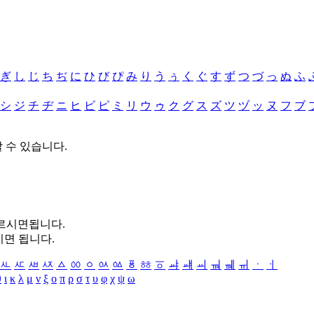
ぎ
し
じ
ち
ぢ
に
ひ
び
ぴ
み
り
う
ぅ
く
ぐ
す
ず
つ
づ
っ
ぬ
ふ
シ
ジ
チ
ヂ
ニ
ヒ
ビ
ピ
ミ
リ
ウ
ゥ
ク
グ
ス
ズ
ツ
ヅ
ッ
ヌ
フ
ブ
할 수 있습니다.
누르시면됩니다.
시면 됩니다.
ㅻ
ㅼ
ㅽ
ㅾ
ㅿ
ㆀ
ㆁ
ㆂ
ㆃ
ㆄ
ㆅ
ㆆ
ㆇ
ㆈ
ㆉ
ㆊ
ㆋ
ㆌ
ㆍ
ㆎ
θ
ι
κ
λ
μ
ν
ξ
ο
π
ρ
σ
τ
υ
φ
χ
ψ
ω