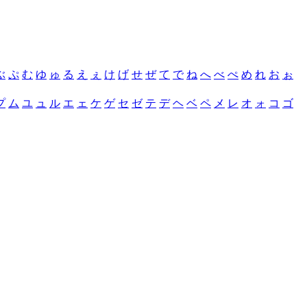
ぶ
ぷ
む
ゆ
ゅ
る
え
ぇ
け
げ
せ
ぜ
て
で
ね
へ
べ
ぺ
め
れ
お
ぉ
プ
ム
ユ
ュ
ル
エ
ェ
ケ
ゲ
セ
ゼ
テ
デ
ヘ
ベ
ペ
メ
レ
オ
ォ
コ
ゴ