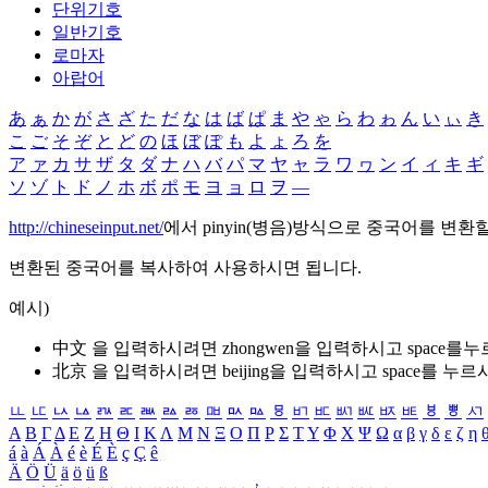
단위기호
일반기호
로마자
아랍어
あ
ぁ
か
が
さ
ざ
た
だ
な
は
ば
ぱ
ま
や
ゃ
ら
わ
ゎ
ん
い
ぃ
き
こ
ご
そ
ぞ
と
ど
の
ほ
ぼ
ぽ
も
よ
ょ
ろ
を
ア
ァ
カ
サ
ザ
タ
ダ
ナ
ハ
バ
パ
マ
ヤ
ャ
ラ
ワ
ヮ
ン
イ
ィ
キ
ギ
ソ
ゾ
ト
ド
ノ
ホ
ボ
ポ
モ
ヨ
ョ
ロ
ヲ
―
http://chineseinput.net/
에서 pinyin(병음)방식으로 중국어를 변환
변환된 중국어를 복사하여 사용하시면 됩니다.
예시)
中文 을 입력하시려면
zhongwen
을 입력하시고 space를
北京 을 입력하시려면
beijing
을 입력하시고 space를 누르
ㅥ
ㅦ
ㅧ
ㅨ
ㅩ
ㅪ
ㅫ
ㅬ
ㅭ
ㅮ
ㅯ
ㅰ
ㅱ
ㅲ
ㅳ
ㅴ
ㅵ
ㅶ
ㅷ
ㅸ
ㅹ
ㅺ
Α
Β
Γ
Δ
Ε
Ζ
Η
Θ
Ι
Κ
Λ
Μ
Ν
Ξ
Ο
Π
Ρ
Σ
Τ
Υ
Φ
Χ
Ψ
Ω
α
β
γ
δ
ε
ζ
η
á
à
Á
À
é
è
É
È
ç
Ç
ê
Ä
Ö
Ü
ä
ö
ü
ß