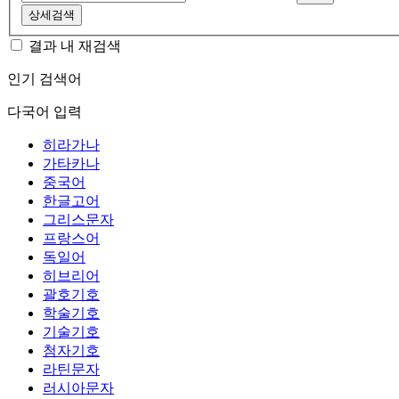
상세검색
결과 내 재검색
인기 검색어
다국어 입력
히라가나
가타카나
중국어
한글고어
그리스문자
프랑스어
독일어
히브리어
괄호기호
학술기호
기술기호
첨자기호
라틴문자
러시아문자