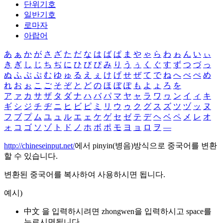
단위기호
일반기호
로마자
아랍어
あ
ぁ
か
が
さ
ざ
た
だ
な
は
ば
ぱ
ま
や
ゃ
ら
わ
ゎ
ん
い
ぃ
き
ぎ
し
じ
ち
ぢ
に
ひ
び
ぴ
み
り
う
ぅ
く
ぐ
す
ず
つ
づ
っ
ぬ
ふ
ぶ
ぷ
む
ゆ
ゅ
る
え
ぇ
け
げ
せ
ぜ
て
で
ね
へ
べ
ぺ
め
れ
お
ぉ
こ
ご
そ
ぞ
と
ど
の
ほ
ぼ
ぽ
も
よ
ょ
ろ
を
ア
ァ
カ
サ
ザ
タ
ダ
ナ
ハ
バ
パ
マ
ヤ
ャ
ラ
ワ
ヮ
ン
イ
ィ
キ
ギ
シ
ジ
チ
ヂ
ニ
ヒ
ビ
ピ
ミ
リ
ウ
ゥ
ク
グ
ス
ズ
ツ
ヅ
ッ
ヌ
フ
ブ
プ
ム
ユ
ュ
ル
エ
ェ
ケ
ゲ
セ
ゼ
テ
デ
ヘ
ベ
ペ
メ
レ
オ
ォ
コ
ゴ
ソ
ゾ
ト
ド
ノ
ホ
ボ
ポ
モ
ヨ
ョ
ロ
ヲ
―
http://chineseinput.net/
에서 pinyin(병음)방식으로 중국어를 변환
할 수 있습니다.
변환된 중국어를 복사하여 사용하시면 됩니다.
예시)
中文 을 입력하시려면
zhongwen
을 입력하시고 space를
누르시면됩니다.