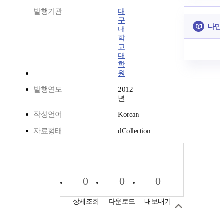
발행기관
대
구
나만
대
학
교
대
학
원
발행연도
2012
년
작성언어
Korean
자료형태
dCollection
0
0
0
상세조회
다운로드
내보내기