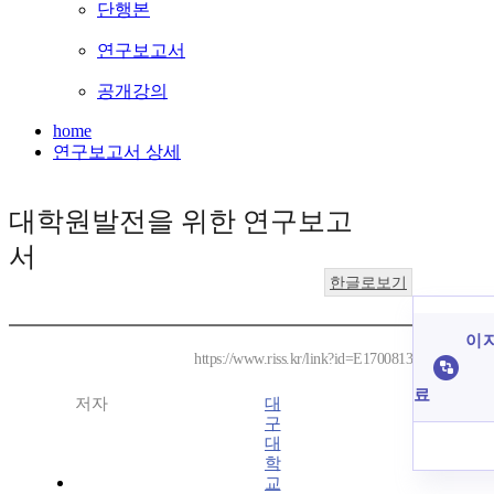
단행본
연구보고서
공개강의
home
연구보고서 상세
대학원발전을 위한 연구보고
서
한글로보기
이 
https://www.riss.kr/link?id=E1700813
료
저자
대
구
대
학
교