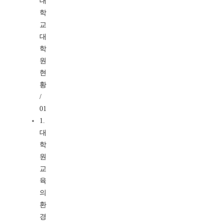
대
학
교
대
학
원
현
황
/
01
1.
대
학
원
교
육
의
환
경