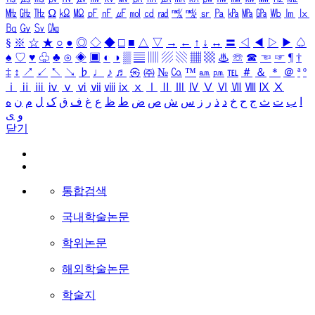
㎒
㎓
㎔
Ω
㏀
㏁
㎊
㎋
㎌
㏖
㏅
㎭
㎮
㎯
㏛
㎩
㎪
㎫
㎬
㏝
㏐
㏓
㏃
㏉
㏜
㏆
§
※
☆
★
○
●
◎
◇
◆
□
■
△
▽
→
←
↑
↓
↔
〓
◁
◀
▷
▶
♤
♠
♡
♥
♧
♣
⊙
◈
▣
◐
◑
▒
▤
▥
▨
▧
▦
▩
♨
☏
☎
☜
☞
¶
†
‡
↕
↗
↙
↖
↘
♭
♩
♪
♬
㉿
㈜
№
㏇
™
㏂
㏘
℡
＃
＆
＊
＠
ª
º
ⅰ
ⅱ
ⅲ
ⅳ
ⅴ
ⅵ
ⅶ
ⅷ
ⅸ
ⅹ
Ⅰ
Ⅱ
Ⅲ
Ⅳ
Ⅴ
Ⅵ
Ⅶ
Ⅷ
Ⅸ
Ⅹ
ا
ب
ت
ث
ج
ح
خ
د
ذ
ر
ز
س
ش
ص
ض
ط
ظ
ع
غ
ف
ق
ک
ل
م
ن
ه
و
ی
닫기
통합검색
국내학술논문
학위논문
해외학술논문
학술지