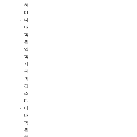
창
01
나.
대
학
원
입
학
자
원
의
감
소
02
다.
대
학
원