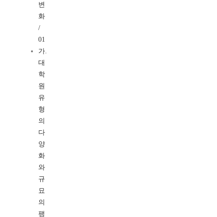
변
화
/
01
가.
대
학
원
유
형
의
다
양
화
와
규
묘
의
팽