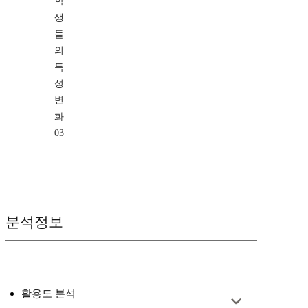
학
생
들
의
특
성
변
화
03
분석정보
활용도 분석