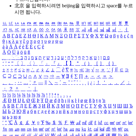
北京 을 입력하시려면
beijing
을 입력하시고 space를 누르
시면 됩니다.
ㅥ
ㅦ
ㅧ
ㅨ
ㅩ
ㅪ
ㅫ
ㅬ
ㅭ
ㅮ
ㅯ
ㅰ
ㅱ
ㅲ
ㅳ
ㅴ
ㅵ
ㅶ
ㅷ
ㅸ
ㅹ
ㅺ
ㅻ
ㅼ
ㅽ
ㅾ
ㅿ
ㆀ
ㆁ
ㆂ
ㆃ
ㆄ
ㆅ
ㆆ
ㆇ
ㆈ
ㆉ
ㆊ
ㆋ
ㆌ
ㆍ
ㆎ
Α
Β
Γ
Δ
Ε
Ζ
Η
Θ
Ι
Κ
Λ
Μ
Ν
Ξ
Ο
Π
Ρ
Σ
Τ
Υ
Φ
Χ
Ψ
Ω
α
β
γ
δ
ε
ζ
η
θ
ι
κ
λ
μ
ν
ξ
ο
π
ρ
σ
τ
υ
φ
χ
ψ
ω
á
à
Á
À
é
è
É
È
ç
Ç
ê
Ä
Ö
Ü
ä
ö
ü
ß
ְ
ֳ
ֲ
ֱ
ָ
ַ
ֵ
ֶ
ִ
ֹ
ּ
ֻ
ׂ
ׁ
ּ
ב
ה
נ
מ
צ
ת
ץ
ש
ד
ג
כ
ע
י
ח
ל
ך
ף
ק
ר
א
ט
ו
ן
ם
פ
‘
’
“
”
〔
〕
〈
〉
「
」
『
』
【
】
＂
（
）
［
］
｛
｝
±
×
÷
≠
≤
≥
∞
∴
♂
♀
∠
⊥
⌒
∂
∇
≡
≒
≪
≫
√
∽
∝
∵
∫
∬
∈
∋
⊆
⊇
⊂
⊃
∪
∩
∧
∨
￢
⇒
⇔
∀
∃
∮
∑
∏
＋
－
＜
＝
＞
、
。
·
‥
…
¨
〃
―
∥
＼
∼
´
～
ˇ
˘
˝
˚
˙
¸
˛
¡
¿
ː
！
＇
，
．
／
：
；
？
＾
＿
｀
｜
½
⅓
⅔
¼
¾
⅛
⅜
⅝
⅞
¹
²
³
⁴
ⁿ
₁
₂
₃
₄
Æ
Ð
Ħ
Ĳ
Ł
Ø
Œ
Þ
Ŧ
Ŋ
æ
đ
ð
ħ
ı
ĳ
ĸ
ŀ
ł
ø
œ
ß
þ
ŧ
ŋ
ŉ
А
Б
В
Г
Д
Е
Ё
Ж
З
И
Й
К
Л
М
Н
О
П
Р
С
Т
У
Ф
Х
Ц
Ч
Ш
Щ
Ъ
Ы
Ь
Э
Ю
Я
а
б
в
г
д
е
ё
ж
з
и
й
к
л
м
н
о
п
р
с
т
у
ф
х
ц
ч
ш
щ
ъ
ы
ь
э
ю
я
′
″
℃
Å
￠
￡
￥
¤
℉
‰
＄
％
Ｆ
￦
㎕
㎖
㎗
ℓ
㎘
㏄
㎣
㎤
㎥
㎦
㎙
㎚
㎛
㎜
㎝
㎞
㎟
㎠
㎡
㎢
㏊
㎍
㎎
㎏
㏏
㎈
㎉
㏈
㎧
㎨
㎰
㎱
㎲
㎳
㎴
㎵
㎶
㎷
㎸
㎹
㎀
㎁
㎂
㎃
㎄
㎺
㎻
㎽
㎾
㎿
㎐
㎑