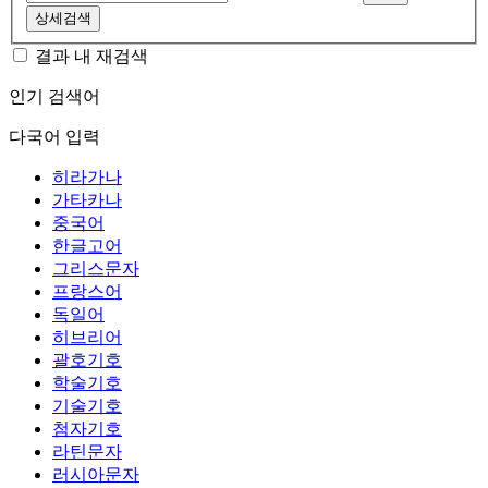
상세검색
결과 내 재검색
인기 검색어
다국어 입력
히라가나
가타카나
중국어
한글고어
그리스문자
프랑스어
독일어
히브리어
괄호기호
학술기호
기술기호
첨자기호
라틴문자
러시아문자