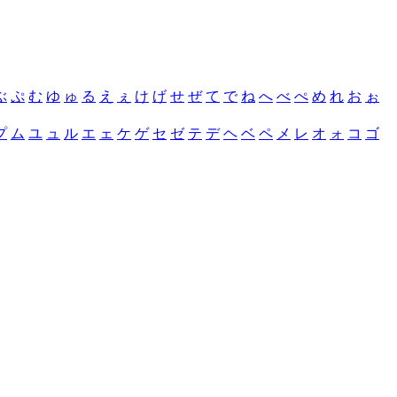
ぶ
ぷ
む
ゆ
ゅ
る
え
ぇ
け
げ
せ
ぜ
て
で
ね
へ
べ
ぺ
め
れ
お
ぉ
プ
ム
ユ
ュ
ル
エ
ェ
ケ
ゲ
セ
ゼ
テ
デ
ヘ
ベ
ペ
メ
レ
オ
ォ
コ
ゴ