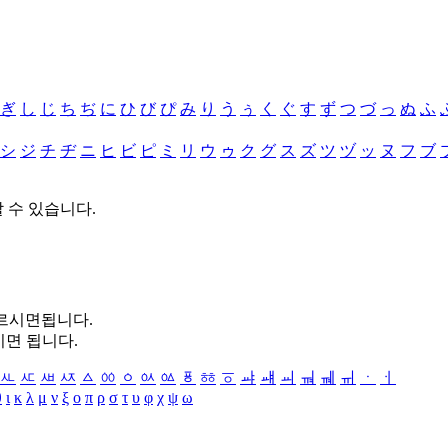
ぎ
し
じ
ち
ぢ
に
ひ
び
ぴ
み
り
う
ぅ
く
ぐ
す
ず
つ
づ
っ
ぬ
ふ
シ
ジ
チ
ヂ
ニ
ヒ
ビ
ピ
ミ
リ
ウ
ゥ
ク
グ
ス
ズ
ツ
ヅ
ッ
ヌ
フ
ブ
할 수 있습니다.
누르시면됩니다.
시면 됩니다.
ㅻ
ㅼ
ㅽ
ㅾ
ㅿ
ㆀ
ㆁ
ㆂ
ㆃ
ㆄ
ㆅ
ㆆ
ㆇ
ㆈ
ㆉ
ㆊ
ㆋ
ㆌ
ㆍ
ㆎ
θ
ι
κ
λ
μ
ν
ξ
ο
π
ρ
σ
τ
υ
φ
χ
ψ
ω