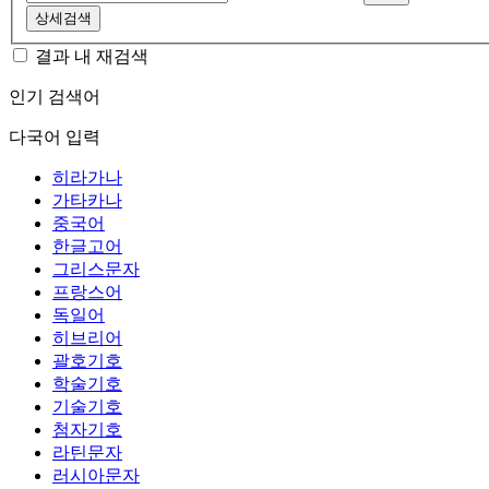
상세검색
결과 내 재검색
인기 검색어
다국어 입력
히라가나
가타카나
중국어
한글고어
그리스문자
프랑스어
독일어
히브리어
괄호기호
학술기호
기술기호
첨자기호
라틴문자
러시아문자