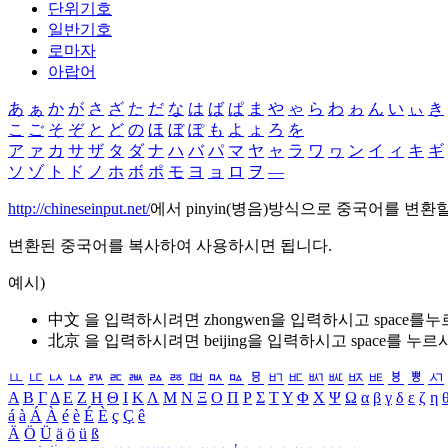
단위기호
일반기호
로마자
아랍어
あ
ぁ
か
が
さ
ざ
た
だ
な
は
ば
ぱ
ま
や
ゃ
ら
わ
ゎ
ん
い
ぃ
き
こ
ご
そ
ぞ
と
ど
の
ほ
ぼ
ぽ
も
よ
ょ
ろ
を
ア
ァ
カ
サ
ザ
タ
ダ
ナ
ハ
バ
パ
マ
ヤ
ャ
ラ
ワ
ヮ
ン
イ
ィ
キ
ギ
ソ
ゾ
ト
ド
ノ
ホ
ボ
ポ
モ
ヨ
ョ
ロ
ヲ
―
http://chineseinput.net/
에서 pinyin(병음)방식으로 중국어를 변환
변환된 중국어를 복사하여 사용하시면 됩니다.
예시)
中文 을 입력하시려면
zhongwen
을 입력하시고 space를
北京 을 입력하시려면
beijing
을 입력하시고 space를 누르
ㅥ
ㅦ
ㅧ
ㅨ
ㅩ
ㅪ
ㅫ
ㅬ
ㅭ
ㅮ
ㅯ
ㅰ
ㅱ
ㅲ
ㅳ
ㅴ
ㅵ
ㅶ
ㅷ
ㅸ
ㅹ
ㅺ
Α
Β
Γ
Δ
Ε
Ζ
Η
Θ
Ι
Κ
Λ
Μ
Ν
Ξ
Ο
Π
Ρ
Σ
Τ
Υ
Φ
Χ
Ψ
Ω
α
β
γ
δ
ε
ζ
η
á
à
Á
À
é
è
É
È
ç
Ç
ê
Ä
Ö
Ü
ä
ö
ü
ß