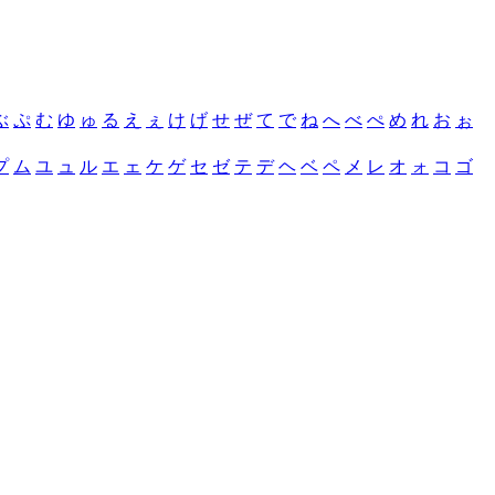
ぶ
ぷ
む
ゆ
ゅ
る
え
ぇ
け
げ
せ
ぜ
て
で
ね
へ
べ
ぺ
め
れ
お
ぉ
プ
ム
ユ
ュ
ル
エ
ェ
ケ
ゲ
セ
ゼ
テ
デ
ヘ
ベ
ペ
メ
レ
オ
ォ
コ
ゴ