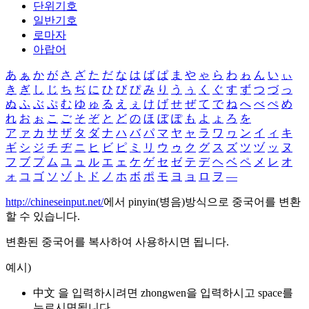
단위기호
일반기호
로마자
아랍어
あ
ぁ
か
が
さ
ざ
た
だ
な
は
ば
ぱ
ま
や
ゃ
ら
わ
ゎ
ん
い
ぃ
き
ぎ
し
じ
ち
ぢ
に
ひ
び
ぴ
み
り
う
ぅ
く
ぐ
す
ず
つ
づ
っ
ぬ
ふ
ぶ
ぷ
む
ゆ
ゅ
る
え
ぇ
け
げ
せ
ぜ
て
で
ね
へ
べ
ぺ
め
れ
お
ぉ
こ
ご
そ
ぞ
と
ど
の
ほ
ぼ
ぽ
も
よ
ょ
ろ
を
ア
ァ
カ
サ
ザ
タ
ダ
ナ
ハ
バ
パ
マ
ヤ
ャ
ラ
ワ
ヮ
ン
イ
ィ
キ
ギ
シ
ジ
チ
ヂ
ニ
ヒ
ビ
ピ
ミ
リ
ウ
ゥ
ク
グ
ス
ズ
ツ
ヅ
ッ
ヌ
フ
ブ
プ
ム
ユ
ュ
ル
エ
ェ
ケ
ゲ
セ
ゼ
テ
デ
ヘ
ベ
ペ
メ
レ
オ
ォ
コ
ゴ
ソ
ゾ
ト
ド
ノ
ホ
ボ
ポ
モ
ヨ
ョ
ロ
ヲ
―
http://chineseinput.net/
에서 pinyin(병음)방식으로 중국어를 변환
할 수 있습니다.
변환된 중국어를 복사하여 사용하시면 됩니다.
예시)
中文 을 입력하시려면
zhongwen
을 입력하시고 space를
누르시면됩니다.