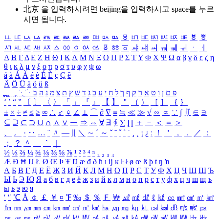
北京 을 입력하시려면
beijing
을 입력하시고 space를 누르
시면 됩니다.
ㅥ
ㅦ
ㅧ
ㅨ
ㅩ
ㅪ
ㅫ
ㅬ
ㅭ
ㅮ
ㅯ
ㅰ
ㅱ
ㅲ
ㅳ
ㅴ
ㅵ
ㅶ
ㅷ
ㅸ
ㅹ
ㅺ
ㅻ
ㅼ
ㅽ
ㅾ
ㅿ
ㆀ
ㆁ
ㆂ
ㆃ
ㆄ
ㆅ
ㆆ
ㆇ
ㆈ
ㆉ
ㆊ
ㆋ
ㆌ
ㆍ
ㆎ
Α
Β
Γ
Δ
Ε
Ζ
Η
Θ
Ι
Κ
Λ
Μ
Ν
Ξ
Ο
Π
Ρ
Σ
Τ
Υ
Φ
Χ
Ψ
Ω
α
β
γ
δ
ε
ζ
η
θ
ι
κ
λ
μ
ν
ξ
ο
π
ρ
σ
τ
υ
φ
χ
ψ
ω
á
à
Á
À
é
è
É
È
ç
Ç
ê
Ä
Ö
Ü
ä
ö
ü
ß
ְ
ֳ
ֲ
ֱ
ָ
ַ
ֵ
ֶ
ִ
ֹ
ּ
ֻ
ׂ
ׁ
ּ
ב
ה
נ
מ
צ
ת
ץ
ש
ד
ג
כ
ע
י
ח
ל
ך
ף
ק
ר
א
ט
ו
ן
ם
פ
‘
’
“
”
〔
〕
〈
〉
「
」
『
』
【
】
＂
（
）
［
］
｛
｝
±
×
÷
≠
≤
≥
∞
∴
♂
♀
∠
⊥
⌒
∂
∇
≡
≒
≪
≫
√
∽
∝
∵
∫
∬
∈
∋
⊆
⊇
⊂
⊃
∪
∩
∧
∨
￢
⇒
⇔
∀
∃
∮
∑
∏
＋
－
＜
＝
＞
、
。
·
‥
…
¨
〃
―
∥
＼
∼
´
～
ˇ
˘
˝
˚
˙
¸
˛
¡
¿
ː
！
＇
，
．
／
：
；
？
＾
＿
｀
｜
½
⅓
⅔
¼
¾
⅛
⅜
⅝
⅞
¹
²
³
⁴
ⁿ
₁
₂
₃
₄
Æ
Ð
Ħ
Ĳ
Ł
Ø
Œ
Þ
Ŧ
Ŋ
æ
đ
ð
ħ
ı
ĳ
ĸ
ŀ
ł
ø
œ
ß
þ
ŧ
ŋ
ŉ
А
Б
В
Г
Д
Е
Ё
Ж
З
И
Й
К
Л
М
Н
О
П
Р
С
Т
У
Ф
Х
Ц
Ч
Ш
Щ
Ъ
Ы
Ь
Э
Ю
Я
а
б
в
г
д
е
ё
ж
з
и
й
к
л
м
н
о
п
р
с
т
у
ф
х
ц
ч
ш
щ
ъ
ы
ь
э
ю
я
′
″
℃
Å
￠
￡
￥
¤
℉
‰
＄
％
Ｆ
￦
㎕
㎖
㎗
ℓ
㎘
㏄
㎣
㎤
㎥
㎦
㎙
㎚
㎛
㎜
㎝
㎞
㎟
㎠
㎡
㎢
㏊
㎍
㎎
㎏
㏏
㎈
㎉
㏈
㎧
㎨
㎰
㎱
㎲
㎳
㎴
㎵
㎶
㎷
㎸
㎹
㎀
㎁
㎂
㎃
㎄
㎺
㎻
㎽
㎾
㎿
㎐
㎑