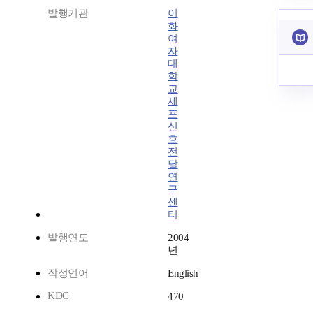
발행기관
이
화
여
자
대
학
교
세
포
신
호
전
달
연
구
센
터
발행연도
2004
년
작성언어
English
KDC
470