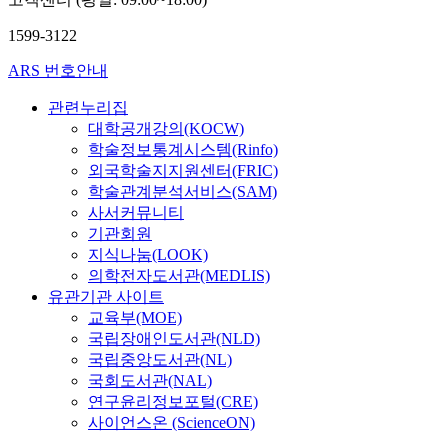
1599-3122
ARS 번호안내
관련누리집
대학공개강의(KOCW)
학술정보통계시스템(Rinfo)
외국학술지지원센터(FRIC)
학술관계분석서비스(SAM)
사서커뮤니티
기관회원
지식나눔(LOOK)
의학전자도서관(MEDLIS)
유관기관 사이트
교육부(MOE)
국립장애인도서관(NLD)
국립중앙도서관(NL)
국회도서관(NAL)
연구윤리정보포털(CRE)
사이언스온 (ScienceON)