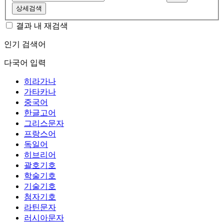
상세검색
결과 내 재검색
인기 검색어
다국어 입력
히라가나
가타카나
중국어
한글고어
그리스문자
프랑스어
독일어
히브리어
괄호기호
학술기호
기술기호
첨자기호
라틴문자
러시아문자