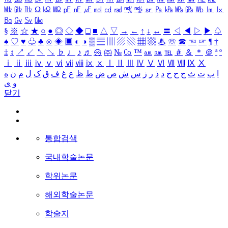
㎒
㎓
㎔
Ω
㏀
㏁
㎊
㎋
㎌
㏖
㏅
㎭
㎮
㎯
㏛
㎩
㎪
㎫
㎬
㏝
㏐
㏓
㏃
㏉
㏜
㏆
§
※
☆
★
○
●
◎
◇
◆
□
■
△
▽
→
←
↑
↓
↔
〓
◁
◀
▷
▶
♤
♠
♡
♥
♧
♣
⊙
◈
▣
◐
◑
▒
▤
▥
▨
▧
▦
▩
♨
☏
☎
☜
☞
¶
†
‡
↕
↗
↙
↖
↘
♭
♩
♪
♬
㉿
㈜
№
㏇
™
㏂
㏘
℡
＃
＆
＊
＠
ª
º
ⅰ
ⅱ
ⅲ
ⅳ
ⅴ
ⅵ
ⅶ
ⅷ
ⅸ
ⅹ
Ⅰ
Ⅱ
Ⅲ
Ⅳ
Ⅴ
Ⅵ
Ⅶ
Ⅷ
Ⅸ
Ⅹ
ا
ب
ت
ث
ج
ح
خ
د
ذ
ر
ز
س
ش
ص
ض
ط
ظ
ع
غ
ف
ق
ک
ل
م
ن
ه
و
ی
닫기
통합검색
국내학술논문
학위논문
해외학술논문
학술지