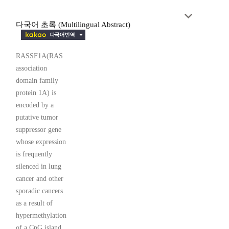
다국어 초록 (Multilingual Abstract)
RASSF1A(RAS
association
domain family
protein 1A) is
encoded by a
putative tumor
suppressor gene
whose expression
is frequently
silenced in lung
cancer and other
sporadic cancers
as a result of
hypermethylation
of a CpG island