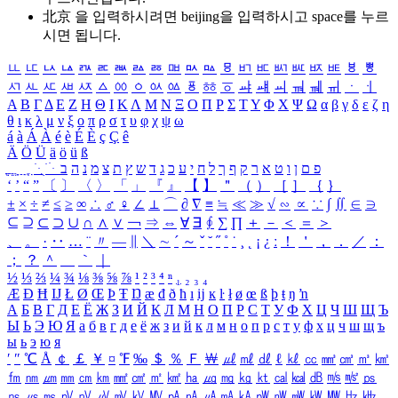
北京 을 입력하시려면
beijing
을 입력하시고 space를 누르
시면 됩니다.
ㅥ
ㅦ
ㅧ
ㅨ
ㅩ
ㅪ
ㅫ
ㅬ
ㅭ
ㅮ
ㅯ
ㅰ
ㅱ
ㅲ
ㅳ
ㅴ
ㅵ
ㅶ
ㅷ
ㅸ
ㅹ
ㅺ
ㅻ
ㅼ
ㅽ
ㅾ
ㅿ
ㆀ
ㆁ
ㆂ
ㆃ
ㆄ
ㆅ
ㆆ
ㆇ
ㆈ
ㆉ
ㆊ
ㆋ
ㆌ
ㆍ
ㆎ
Α
Β
Γ
Δ
Ε
Ζ
Η
Θ
Ι
Κ
Λ
Μ
Ν
Ξ
Ο
Π
Ρ
Σ
Τ
Υ
Φ
Χ
Ψ
Ω
α
β
γ
δ
ε
ζ
η
θ
ι
κ
λ
μ
ν
ξ
ο
π
ρ
σ
τ
υ
φ
χ
ψ
ω
á
à
Á
À
é
è
É
È
ç
Ç
ê
Ä
Ö
Ü
ä
ö
ü
ß
ְ
ֳ
ֲ
ֱ
ָ
ַ
ֵ
ֶ
ִ
ֹ
ּ
ֻ
ׂ
ׁ
ּ
ב
ה
נ
מ
צ
ת
ץ
ש
ד
ג
כ
ע
י
ח
ל
ך
ף
ק
ר
א
ט
ו
ן
ם
פ
‘
’
“
”
〔
〕
〈
〉
「
」
『
』
【
】
＂
（
）
［
］
｛
｝
±
×
÷
≠
≤
≥
∞
∴
♂
♀
∠
⊥
⌒
∂
∇
≡
≒
≪
≫
√
∽
∝
∵
∫
∬
∈
∋
⊆
⊇
⊂
⊃
∪
∩
∧
∨
￢
⇒
⇔
∀
∃
∮
∑
∏
＋
－
＜
＝
＞
、
。
·
‥
…
¨
〃
―
∥
＼
∼
´
～
ˇ
˘
˝
˚
˙
¸
˛
¡
¿
ː
！
＇
，
．
／
：
；
？
＾
＿
｀
｜
½
⅓
⅔
¼
¾
⅛
⅜
⅝
⅞
¹
²
³
⁴
ⁿ
₁
₂
₃
₄
Æ
Ð
Ħ
Ĳ
Ł
Ø
Œ
Þ
Ŧ
Ŋ
æ
đ
ð
ħ
ı
ĳ
ĸ
ŀ
ł
ø
œ
ß
þ
ŧ
ŋ
ŉ
А
Б
В
Г
Д
Е
Ё
Ж
З
И
Й
К
Л
М
Н
О
П
Р
С
Т
У
Ф
Х
Ц
Ч
Ш
Щ
Ъ
Ы
Ь
Э
Ю
Я
а
б
в
г
д
е
ё
ж
з
и
й
к
л
м
н
о
п
р
с
т
у
ф
х
ц
ч
ш
щ
ъ
ы
ь
э
ю
я
′
″
℃
Å
￠
￡
￥
¤
℉
‰
＄
％
Ｆ
￦
㎕
㎖
㎗
ℓ
㎘
㏄
㎣
㎤
㎥
㎦
㎙
㎚
㎛
㎜
㎝
㎞
㎟
㎠
㎡
㎢
㏊
㎍
㎎
㎏
㏏
㎈
㎉
㏈
㎧
㎨
㎰
㎱
㎲
㎳
㎴
㎵
㎶
㎷
㎸
㎹
㎀
㎁
㎂
㎃
㎄
㎺
㎻
㎽
㎾
㎿
㎐
㎑