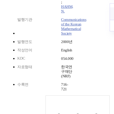
;
HAHM,
N.
발행기관
Communications
of the Korean
Mathematical
Society
발행연도
2000년
작성언어
English
KDC
054.000
자료형태
한국연
구재단
(NRF)
수록면
716-
721