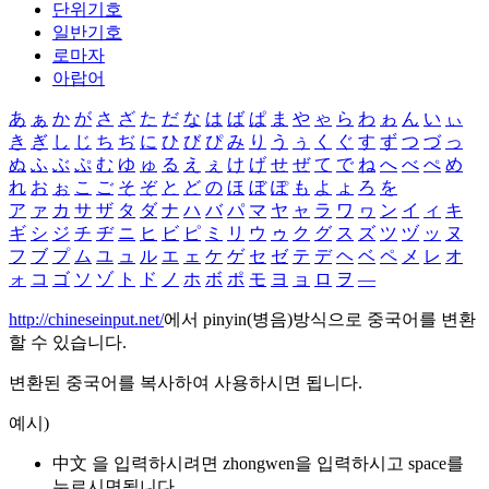
단위기호
일반기호
로마자
아랍어
あ
ぁ
か
が
さ
ざ
た
だ
な
は
ば
ぱ
ま
や
ゃ
ら
わ
ゎ
ん
い
ぃ
き
ぎ
し
じ
ち
ぢ
に
ひ
び
ぴ
み
り
う
ぅ
く
ぐ
す
ず
つ
づ
っ
ぬ
ふ
ぶ
ぷ
む
ゆ
ゅ
る
え
ぇ
け
げ
せ
ぜ
て
で
ね
へ
べ
ぺ
め
れ
お
ぉ
こ
ご
そ
ぞ
と
ど
の
ほ
ぼ
ぽ
も
よ
ょ
ろ
を
ア
ァ
カ
サ
ザ
タ
ダ
ナ
ハ
バ
パ
マ
ヤ
ャ
ラ
ワ
ヮ
ン
イ
ィ
キ
ギ
シ
ジ
チ
ヂ
ニ
ヒ
ビ
ピ
ミ
リ
ウ
ゥ
ク
グ
ス
ズ
ツ
ヅ
ッ
ヌ
フ
ブ
プ
ム
ユ
ュ
ル
エ
ェ
ケ
ゲ
セ
ゼ
テ
デ
ヘ
ベ
ペ
メ
レ
オ
ォ
コ
ゴ
ソ
ゾ
ト
ド
ノ
ホ
ボ
ポ
モ
ヨ
ョ
ロ
ヲ
―
http://chineseinput.net/
에서 pinyin(병음)방식으로 중국어를 변환
할 수 있습니다.
변환된 중국어를 복사하여 사용하시면 됩니다.
예시)
中文 을 입력하시려면
zhongwen
을 입력하시고 space를
누르시면됩니다.