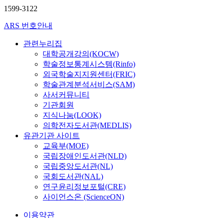
1599-3122
ARS 번호안내
관련누리집
대학공개강의(KOCW)
학술정보통계시스템(Rinfo)
외국학술지지원센터(FRIC)
학술관계분석서비스(SAM)
사서커뮤니티
기관회원
지식나눔(LOOK)
의학전자도서관(MEDLIS)
유관기관 사이트
교육부(MOE)
국립장애인도서관(NLD)
국립중앙도서관(NL)
국회도서관(NAL)
연구윤리정보포털(CRE)
사이언스온 (ScienceON)
이용약관