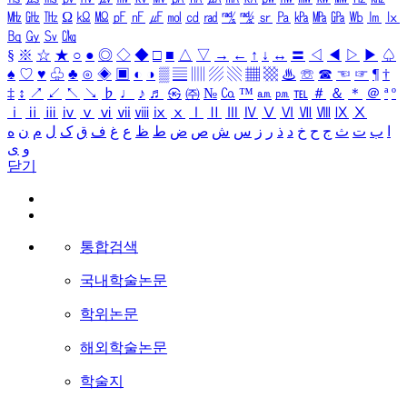
㎒
㎓
㎔
Ω
㏀
㏁
㎊
㎋
㎌
㏖
㏅
㎭
㎮
㎯
㏛
㎩
㎪
㎫
㎬
㏝
㏐
㏓
㏃
㏉
㏜
㏆
§
※
☆
★
○
●
◎
◇
◆
□
■
△
▽
→
←
↑
↓
↔
〓
◁
◀
▷
▶
♤
♠
♡
♥
♧
♣
⊙
◈
▣
◐
◑
▒
▤
▥
▨
▧
▦
▩
♨
☏
☎
☜
☞
¶
†
‡
↕
↗
↙
↖
↘
♭
♩
♪
♬
㉿
㈜
№
㏇
™
㏂
㏘
℡
＃
＆
＊
＠
ª
º
ⅰ
ⅱ
ⅲ
ⅳ
ⅴ
ⅵ
ⅶ
ⅷ
ⅸ
ⅹ
Ⅰ
Ⅱ
Ⅲ
Ⅳ
Ⅴ
Ⅵ
Ⅶ
Ⅷ
Ⅸ
Ⅹ
ا
ب
ت
ث
ج
ح
خ
د
ذ
ر
ز
س
ش
ص
ض
ط
ظ
ع
غ
ف
ق
ک
ل
م
ن
ه
و
ی
닫기
통합검색
국내학술논문
학위논문
해외학술논문
학술지