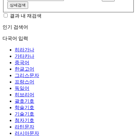
상세검색
결과 내 재검색
인기 검색어
다국어 입력
히라가나
가타카나
중국어
한글고어
그리스문자
프랑스어
독일어
히브리어
괄호기호
학술기호
기술기호
첨자기호
라틴문자
러시아문자