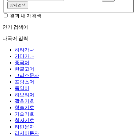
상세검색
결과 내 재검색
인기 검색어
다국어 입력
히라가나
가타카나
중국어
한글고어
그리스문자
프랑스어
독일어
히브리어
괄호기호
학술기호
기술기호
첨자기호
라틴문자
러시아문자