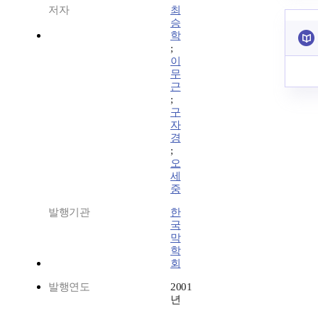
저자
최
승
학
;
이
무
근
;
구
자
경
;
오
세
중
발행기관
한
국
막
학
회
발행연도
2001
년