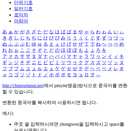
단위기호
일반기호
로마자
아랍어
あ
ぁ
か
が
さ
ざ
た
だ
な
は
ば
ぱ
ま
や
ゃ
ら
わ
ゎ
ん
い
ぃ
き
ぎ
し
じ
ち
ぢ
に
ひ
び
ぴ
み
り
う
ぅ
く
ぐ
す
ず
つ
づ
っ
ぬ
ふ
ぶ
ぷ
む
ゆ
ゅ
る
え
ぇ
け
げ
せ
ぜ
て
で
ね
へ
べ
ぺ
め
れ
お
ぉ
こ
ご
そ
ぞ
と
ど
の
ほ
ぼ
ぽ
も
よ
ょ
ろ
を
ア
ァ
カ
サ
ザ
タ
ダ
ナ
ハ
バ
パ
マ
ヤ
ャ
ラ
ワ
ヮ
ン
イ
ィ
キ
ギ
シ
ジ
チ
ヂ
ニ
ヒ
ビ
ピ
ミ
リ
ウ
ゥ
ク
グ
ス
ズ
ツ
ヅ
ッ
ヌ
フ
ブ
プ
ム
ユ
ュ
ル
エ
ェ
ケ
ゲ
セ
ゼ
テ
デ
ヘ
ベ
ペ
メ
レ
オ
ォ
コ
ゴ
ソ
ゾ
ト
ド
ノ
ホ
ボ
ポ
モ
ヨ
ョ
ロ
ヲ
―
http://chineseinput.net/
에서 pinyin(병음)방식으로 중국어를 변환
할 수 있습니다.
변환된 중국어를 복사하여 사용하시면 됩니다.
예시)
中文 을 입력하시려면
zhongwen
을 입력하시고 space를
누르시면됩니다.