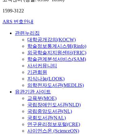
1599-3122
ARS 번호안내
관련누리집
대학공개강의(KOCW)
학술정보통계시스템(Rinfo)
외국학술지지원센터(FRIC)
학술관계분석서비스(SAM)
사서커뮤니티
기관회원
지식나눔(LOOK)
의학전자도서관(MEDLIS)
유관기관 사이트
교육부(MOE)
국립장애인도서관(NLD)
국립중앙도서관(NL)
국회도서관(NAL)
연구윤리정보포털(CRE)
사이언스온 (ScienceON)