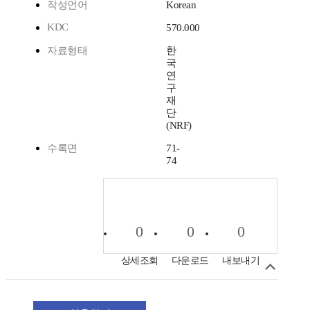
작성언어
Korean
KDC
570.000
자료형태
한
국
연
구
재
단
(NRF)
수록면
71-
74
0
0
0
상세조회
다운로드
내보내기