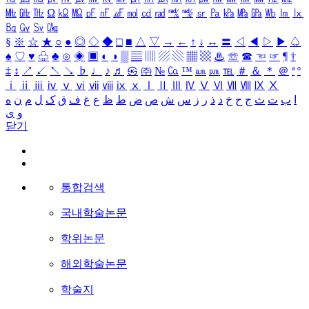
㎒
㎓
㎔
Ω
㏀
㏁
㎊
㎋
㎌
㏖
㏅
㎭
㎮
㎯
㏛
㎩
㎪
㎫
㎬
㏝
㏐
㏓
㏃
㏉
㏜
㏆
§
※
☆
★
○
●
◎
◇
◆
□
■
△
▽
→
←
↑
↓
↔
〓
◁
◀
▷
▶
♤
♠
♡
♥
♧
♣
⊙
◈
▣
◐
◑
▒
▤
▥
▨
▧
▦
▩
♨
☏
☎
☜
☞
¶
†
‡
↕
↗
↙
↖
↘
♭
♩
♪
♬
㉿
㈜
№
㏇
™
㏂
㏘
℡
＃
＆
＊
＠
ª
º
ⅰ
ⅱ
ⅲ
ⅳ
ⅴ
ⅵ
ⅶ
ⅷ
ⅸ
ⅹ
Ⅰ
Ⅱ
Ⅲ
Ⅳ
Ⅴ
Ⅵ
Ⅶ
Ⅷ
Ⅸ
Ⅹ
ا
ب
ت
ث
ج
ح
خ
د
ذ
ر
ز
س
ش
ص
ض
ط
ظ
ع
غ
ف
ق
ک
ل
م
ن
ه
و
ی
닫기
통합검색
국내학술논문
학위논문
해외학술논문
학술지