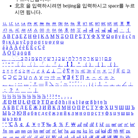
北京 을 입력하시려면
beijing
을 입력하시고 space를 누르
시면 됩니다.
ㅥ
ㅦ
ㅧ
ㅨ
ㅩ
ㅪ
ㅫ
ㅬ
ㅭ
ㅮ
ㅯ
ㅰ
ㅱ
ㅲ
ㅳ
ㅴ
ㅵ
ㅶ
ㅷ
ㅸ
ㅹ
ㅺ
ㅻ
ㅼ
ㅽ
ㅾ
ㅿ
ㆀ
ㆁ
ㆂ
ㆃ
ㆄ
ㆅ
ㆆ
ㆇ
ㆈ
ㆉ
ㆊ
ㆋ
ㆌ
ㆍ
ㆎ
Α
Β
Γ
Δ
Ε
Ζ
Η
Θ
Ι
Κ
Λ
Μ
Ν
Ξ
Ο
Π
Ρ
Σ
Τ
Υ
Φ
Χ
Ψ
Ω
α
β
γ
δ
ε
ζ
η
θ
ι
κ
λ
μ
ν
ξ
ο
π
ρ
σ
τ
υ
φ
χ
ψ
ω
á
à
Á
À
é
è
É
È
ç
Ç
ê
Ä
Ö
Ü
ä
ö
ü
ß
ְ
ֳ
ֲ
ֱ
ָ
ַ
ֵ
ֶ
ִ
ֹ
ּ
ֻ
ׂ
ׁ
ּ
ב
ה
נ
מ
צ
ת
ץ
ש
ד
ג
כ
ע
י
ח
ל
ך
ף
ק
ר
א
ט
ו
ן
ם
פ
‘
’
“
”
〔
〕
〈
〉
「
」
『
』
【
】
＂
（
）
［
］
｛
｝
±
×
÷
≠
≤
≥
∞
∴
♂
♀
∠
⊥
⌒
∂
∇
≡
≒
≪
≫
√
∽
∝
∵
∫
∬
∈
∋
⊆
⊇
⊂
⊃
∪
∩
∧
∨
￢
⇒
⇔
∀
∃
∮
∑
∏
＋
－
＜
＝
＞
、
。
·
‥
…
¨
〃
―
∥
＼
∼
´
～
ˇ
˘
˝
˚
˙
¸
˛
¡
¿
ː
！
＇
，
．
／
：
；
？
＾
＿
｀
｜
½
⅓
⅔
¼
¾
⅛
⅜
⅝
⅞
¹
²
³
⁴
ⁿ
₁
₂
₃
₄
Æ
Ð
Ħ
Ĳ
Ł
Ø
Œ
Þ
Ŧ
Ŋ
æ
đ
ð
ħ
ı
ĳ
ĸ
ŀ
ł
ø
œ
ß
þ
ŧ
ŋ
ŉ
А
Б
В
Г
Д
Е
Ё
Ж
З
И
Й
К
Л
М
Н
О
П
Р
С
Т
У
Ф
Х
Ц
Ч
Ш
Щ
Ъ
Ы
Ь
Э
Ю
Я
а
б
в
г
д
е
ё
ж
з
и
й
к
л
м
н
о
п
р
с
т
у
ф
х
ц
ч
ш
щ
ъ
ы
ь
э
ю
я
′
″
℃
Å
￠
￡
￥
¤
℉
‰
＄
％
Ｆ
￦
㎕
㎖
㎗
ℓ
㎘
㏄
㎣
㎤
㎥
㎦
㎙
㎚
㎛
㎜
㎝
㎞
㎟
㎠
㎡
㎢
㏊
㎍
㎎
㎏
㏏
㎈
㎉
㏈
㎧
㎨
㎰
㎱
㎲
㎳
㎴
㎵
㎶
㎷
㎸
㎹
㎀
㎁
㎂
㎃
㎄
㎺
㎻
㎽
㎾
㎿
㎐
㎑