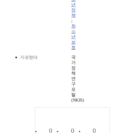
년
정
책
;
청
소
년
보
호
자료형태
국
가
정
책
연
구
포
털
(NKIS)
0
0
0