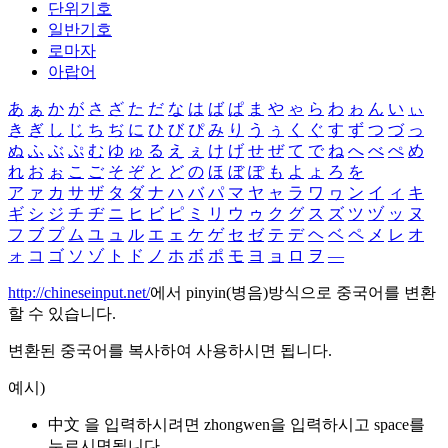
단위기호
일반기호
로마자
아랍어
あ
ぁ
か
が
さ
ざ
た
だ
な
は
ば
ぱ
ま
や
ゃ
ら
わ
ゎ
ん
い
ぃ
き
ぎ
し
じ
ち
ぢ
に
ひ
び
ぴ
み
り
う
ぅ
く
ぐ
す
ず
つ
づ
っ
ぬ
ふ
ぶ
ぷ
む
ゆ
ゅ
る
え
ぇ
け
げ
せ
ぜ
て
で
ね
へ
べ
ぺ
め
れ
お
ぉ
こ
ご
そ
ぞ
と
ど
の
ほ
ぼ
ぽ
も
よ
ょ
ろ
を
ア
ァ
カ
サ
ザ
タ
ダ
ナ
ハ
バ
パ
マ
ヤ
ャ
ラ
ワ
ヮ
ン
イ
ィ
キ
ギ
シ
ジ
チ
ヂ
ニ
ヒ
ビ
ピ
ミ
リ
ウ
ゥ
ク
グ
ス
ズ
ツ
ヅ
ッ
ヌ
フ
ブ
プ
ム
ユ
ュ
ル
エ
ェ
ケ
ゲ
セ
ゼ
テ
デ
ヘ
ベ
ペ
メ
レ
オ
ォ
コ
ゴ
ソ
ゾ
ト
ド
ノ
ホ
ボ
ポ
モ
ヨ
ョ
ロ
ヲ
―
http://chineseinput.net/
에서 pinyin(병음)방식으로 중국어를 변환
할 수 있습니다.
변환된 중국어를 복사하여 사용하시면 됩니다.
예시)
中文 을 입력하시려면
zhongwen
을 입력하시고 space를
누르시면됩니다.