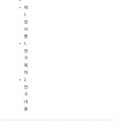
제
1
장
서
론
1.
연
구
목
적
2.
연
구
내
용