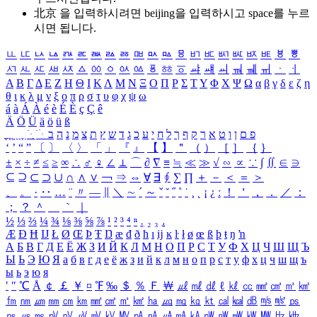
北京 을 입력하시려면
beijing
을 입력하시고 space를 누르
시면 됩니다.
ㅥ
ㅦ
ㅧ
ㅨ
ㅩ
ㅪ
ㅫ
ㅬ
ㅭ
ㅮ
ㅯ
ㅰ
ㅱ
ㅲ
ㅳ
ㅴ
ㅵ
ㅶ
ㅷ
ㅸ
ㅹ
ㅺ
ㅻ
ㅼ
ㅽ
ㅾ
ㅿ
ㆀ
ㆁ
ㆂ
ㆃ
ㆄ
ㆅ
ㆆ
ㆇ
ㆈ
ㆉ
ㆊ
ㆋ
ㆌ
ㆍ
ㆎ
Α
Β
Γ
Δ
Ε
Ζ
Η
Θ
Ι
Κ
Λ
Μ
Ν
Ξ
Ο
Π
Ρ
Σ
Τ
Υ
Φ
Χ
Ψ
Ω
α
β
γ
δ
ε
ζ
η
θ
ι
κ
λ
μ
ν
ξ
ο
π
ρ
σ
τ
υ
φ
χ
ψ
ω
á
à
Á
À
é
è
É
È
ç
Ç
ê
Ä
Ö
Ü
ä
ö
ü
ß
ְ
ֳ
ֲ
ֱ
ָ
ַ
ֵ
ֶ
ִ
ֹ
ּ
ֻ
ׂ
ׁ
ּ
ב
ה
נ
מ
צ
ת
ץ
ש
ד
ג
כ
ע
י
ח
ל
ך
ף
ק
ר
א
ט
ו
ן
ם
פ
‘
’
“
”
〔
〕
〈
〉
「
」
『
』
【
】
＂
（
）
［
］
｛
｝
±
×
÷
≠
≤
≥
∞
∴
♂
♀
∠
⊥
⌒
∂
∇
≡
≒
≪
≫
√
∽
∝
∵
∫
∬
∈
∋
⊆
⊇
⊂
⊃
∪
∩
∧
∨
￢
⇒
⇔
∀
∃
∮
∑
∏
＋
－
＜
＝
＞
、
。
·
‥
…
¨
〃
―
∥
＼
∼
´
～
ˇ
˘
˝
˚
˙
¸
˛
¡
¿
ː
！
＇
，
．
／
：
；
？
＾
＿
｀
｜
½
⅓
⅔
¼
¾
⅛
⅜
⅝
⅞
¹
²
³
⁴
ⁿ
₁
₂
₃
₄
Æ
Ð
Ħ
Ĳ
Ł
Ø
Œ
Þ
Ŧ
Ŋ
æ
đ
ð
ħ
ı
ĳ
ĸ
ŀ
ł
ø
œ
ß
þ
ŧ
ŋ
ŉ
А
Б
В
Г
Д
Е
Ё
Ж
З
И
Й
К
Л
М
Н
О
П
Р
С
Т
У
Ф
Х
Ц
Ч
Ш
Щ
Ъ
Ы
Ь
Э
Ю
Я
а
б
в
г
д
е
ё
ж
з
и
й
к
л
м
н
о
п
р
с
т
у
ф
х
ц
ч
ш
щ
ъ
ы
ь
э
ю
я
′
″
℃
Å
￠
￡
￥
¤
℉
‰
＄
％
Ｆ
￦
㎕
㎖
㎗
ℓ
㎘
㏄
㎣
㎤
㎥
㎦
㎙
㎚
㎛
㎜
㎝
㎞
㎟
㎠
㎡
㎢
㏊
㎍
㎎
㎏
㏏
㎈
㎉
㏈
㎧
㎨
㎰
㎱
㎲
㎳
㎴
㎵
㎶
㎷
㎸
㎹
㎀
㎁
㎂
㎃
㎄
㎺
㎻
㎽
㎾
㎿
㎐
㎑