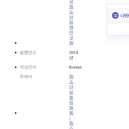
국
청
소
나만
년
정
책
연
구
원
발행연도
2014
년
작성언어
Korean
주제어
청
소
년
보
호
위
원
회
;
청
소