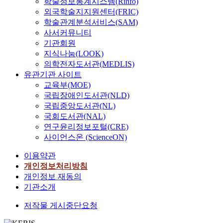
학술정보통계시스템(Rinfo)
외국학술지지원센터(FRIC)
학술관계분석서비스(SAM)
사서커뮤니티
기관회원
지식나눔(LOOK)
의학전자도서관(MEDLIS)
유관기관 사이트
교육부(MOE)
국립장애인도서관(NLD)
국립중앙도서관(NL)
국회도서관(NAL)
연구윤리정보포털(CRE)
사이언스온 (ScienceON)
이용약관
개인정보처리방침
개인정보 재동의
기관소개
저작물 게시중단요청