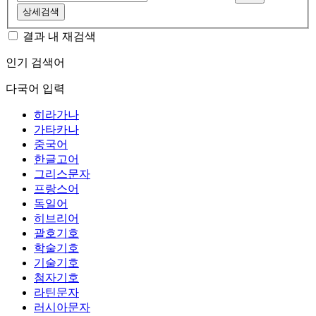
상세검색
결과 내 재검색
인기 검색어
다국어 입력
히라가나
가타카나
중국어
한글고어
그리스문자
프랑스어
독일어
히브리어
괄호기호
학술기호
기술기호
첨자기호
라틴문자
러시아문자