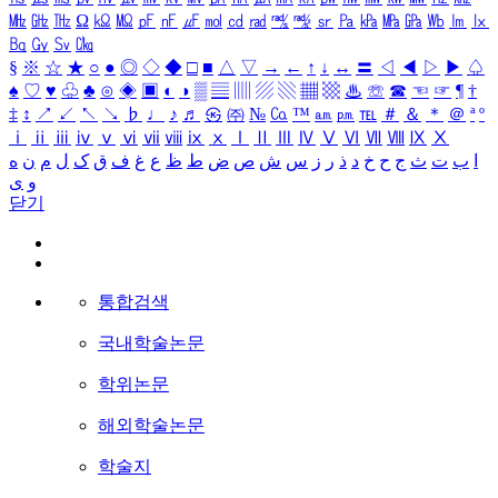
㎒
㎓
㎔
Ω
㏀
㏁
㎊
㎋
㎌
㏖
㏅
㎭
㎮
㎯
㏛
㎩
㎪
㎫
㎬
㏝
㏐
㏓
㏃
㏉
㏜
㏆
§
※
☆
★
○
●
◎
◇
◆
□
■
△
▽
→
←
↑
↓
↔
〓
◁
◀
▷
▶
♤
♠
♡
♥
♧
♣
⊙
◈
▣
◐
◑
▒
▤
▥
▨
▧
▦
▩
♨
☏
☎
☜
☞
¶
†
‡
↕
↗
↙
↖
↘
♭
♩
♪
♬
㉿
㈜
№
㏇
™
㏂
㏘
℡
＃
＆
＊
＠
ª
º
ⅰ
ⅱ
ⅲ
ⅳ
ⅴ
ⅵ
ⅶ
ⅷ
ⅸ
ⅹ
Ⅰ
Ⅱ
Ⅲ
Ⅳ
Ⅴ
Ⅵ
Ⅶ
Ⅷ
Ⅸ
Ⅹ
ا
ب
ت
ث
ج
ح
خ
د
ذ
ر
ز
س
ش
ص
ض
ط
ظ
ع
غ
ف
ق
ک
ل
م
ن
ه
و
ی
닫기
통합검색
국내학술논문
학위논문
해외학술논문
학술지