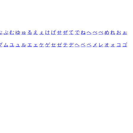
ぶ
ぷ
む
ゆ
ゅ
る
え
ぇ
け
げ
せ
ぜ
て
で
ね
へ
べ
ぺ
め
れ
お
ぉ
プ
ム
ユ
ュ
ル
エ
ェ
ケ
ゲ
セ
ゼ
テ
デ
ヘ
ベ
ペ
メ
レ
オ
ォ
コ
ゴ