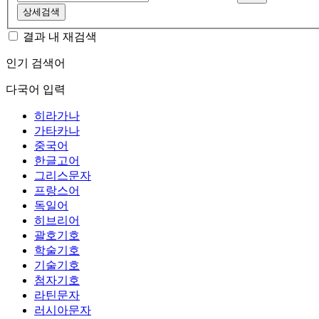
상세검색
결과 내 재검색
인기 검색어
다국어 입력
히라가나
가타카나
중국어
한글고어
그리스문자
프랑스어
독일어
히브리어
괄호기호
학술기호
기술기호
첨자기호
라틴문자
러시아문자