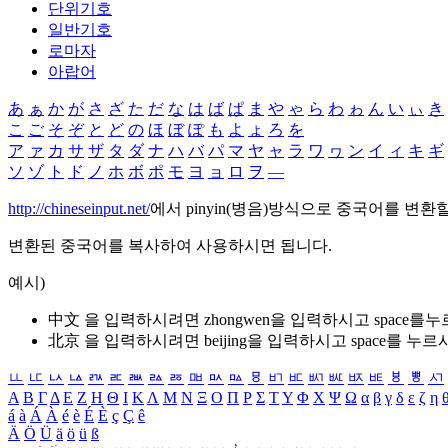
단위기호
일반기호
로마자
아랍어
あ
ぁ
か
が
さ
ざ
た
だ
な
は
ば
ぱ
ま
や
ゃ
ら
わ
ゎ
ん
い
ぃ
き
こ
ご
そ
ぞ
と
ど
の
ほ
ぼ
ぽ
も
よ
ょ
ろ
を
ア
ァ
カ
サ
ザ
タ
ダ
ナ
ハ
バ
パ
マ
ヤ
ャ
ラ
ワ
ヮ
ン
イ
ィ
キ
ギ
ソ
ゾ
ト
ド
ノ
ホ
ボ
ポ
モ
ヨ
ョ
ロ
ヲ
―
http://chineseinput.net/
에서 pinyin(병음)방식으로 중국어를 변환
변환된 중국어를 복사하여 사용하시면 됩니다.
예시)
中文 을 입력하시려면
zhongwen
을 입력하시고 space를
北京 을 입력하시려면
beijing
을 입력하시고 space를 누르
ㅥ
ㅦ
ㅧ
ㅨ
ㅩ
ㅪ
ㅫ
ㅬ
ㅭ
ㅮ
ㅯ
ㅰ
ㅱ
ㅲ
ㅳ
ㅴ
ㅵ
ㅶ
ㅷ
ㅸ
ㅹ
ㅺ
Α
Β
Γ
Δ
Ε
Ζ
Η
Θ
Ι
Κ
Λ
Μ
Ν
Ξ
Ο
Π
Ρ
Σ
Τ
Υ
Φ
Χ
Ψ
Ω
α
β
γ
δ
ε
ζ
η
á
à
Á
À
é
è
É
È
ç
Ç
ê
Ä
Ö
Ü
ä
ö
ü
ß