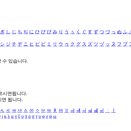
ぎ
し
じ
ち
ぢ
に
ひ
び
ぴ
み
り
う
ぅ
く
ぐ
す
ず
つ
づ
っ
ぬ
ふ
シ
ジ
チ
ヂ
ニ
ヒ
ビ
ピ
ミ
リ
ウ
ゥ
ク
グ
ス
ズ
ツ
ヅ
ッ
ヌ
フ
ブ
할 수 있습니다.
누르시면됩니다.
시면 됩니다.
ㅻ
ㅼ
ㅽ
ㅾ
ㅿ
ㆀ
ㆁ
ㆂ
ㆃ
ㆄ
ㆅ
ㆆ
ㆇ
ㆈ
ㆉ
ㆊ
ㆋ
ㆌ
ㆍ
ㆎ
θ
ι
κ
λ
μ
ν
ξ
ο
π
ρ
σ
τ
υ
φ
χ
ψ
ω