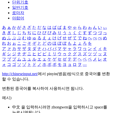
단위기호
일반기호
로마자
아랍어
あ
ぁ
か
が
さ
ざ
た
だ
な
は
ば
ぱ
ま
や
ゃ
ら
わ
ゎ
ん
い
ぃ
き
ぎ
し
じ
ち
ぢ
に
ひ
び
ぴ
み
り
う
ぅ
く
ぐ
す
ず
つ
づ
っ
ぬ
ふ
ぶ
ぷ
む
ゆ
ゅ
る
え
ぇ
け
げ
せ
ぜ
て
で
ね
へ
べ
ぺ
め
れ
お
ぉ
こ
ご
そ
ぞ
と
ど
の
ほ
ぼ
ぽ
も
よ
ょ
ろ
を
ア
ァ
カ
サ
ザ
タ
ダ
ナ
ハ
バ
パ
マ
ヤ
ャ
ラ
ワ
ヮ
ン
イ
ィ
キ
ギ
シ
ジ
チ
ヂ
ニ
ヒ
ビ
ピ
ミ
リ
ウ
ゥ
ク
グ
ス
ズ
ツ
ヅ
ッ
ヌ
フ
ブ
プ
ム
ユ
ュ
ル
エ
ェ
ケ
ゲ
セ
ゼ
テ
デ
ヘ
ベ
ペ
メ
レ
オ
ォ
コ
ゴ
ソ
ゾ
ト
ド
ノ
ホ
ボ
ポ
モ
ヨ
ョ
ロ
ヲ
―
http://chineseinput.net/
에서 pinyin(병음)방식으로 중국어를 변환
할 수 있습니다.
변환된 중국어를 복사하여 사용하시면 됩니다.
예시)
中文 을 입력하시려면
zhongwen
을 입력하시고 space를
누르시면됩니다.