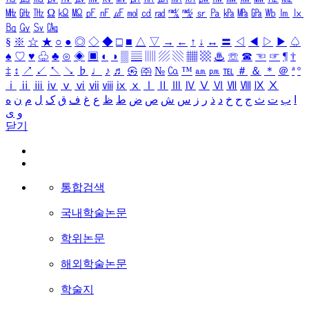
㎒
㎓
㎔
Ω
㏀
㏁
㎊
㎋
㎌
㏖
㏅
㎭
㎮
㎯
㏛
㎩
㎪
㎫
㎬
㏝
㏐
㏓
㏃
㏉
㏜
㏆
§
※
☆
★
○
●
◎
◇
◆
□
■
△
▽
→
←
↑
↓
↔
〓
◁
◀
▷
▶
♤
♠
♡
♥
♧
♣
⊙
◈
▣
◐
◑
▒
▤
▥
▨
▧
▦
▩
♨
☏
☎
☜
☞
¶
†
‡
↕
↗
↙
↖
↘
♭
♩
♪
♬
㉿
㈜
№
㏇
™
㏂
㏘
℡
＃
＆
＊
＠
ª
º
ⅰ
ⅱ
ⅲ
ⅳ
ⅴ
ⅵ
ⅶ
ⅷ
ⅸ
ⅹ
Ⅰ
Ⅱ
Ⅲ
Ⅳ
Ⅴ
Ⅵ
Ⅶ
Ⅷ
Ⅸ
Ⅹ
ا
ب
ت
ث
ج
ح
خ
د
ذ
ر
ز
س
ش
ص
ض
ط
ظ
ع
غ
ف
ق
ک
ل
م
ن
ه
و
ی
닫기
통합검색
국내학술논문
학위논문
해외학술논문
학술지