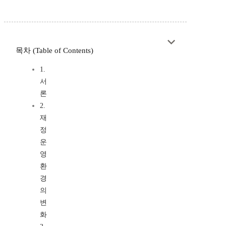
목차 (Table of Contents)
1.
서
론
2.
재
정
운
영
환
경
의
변
화