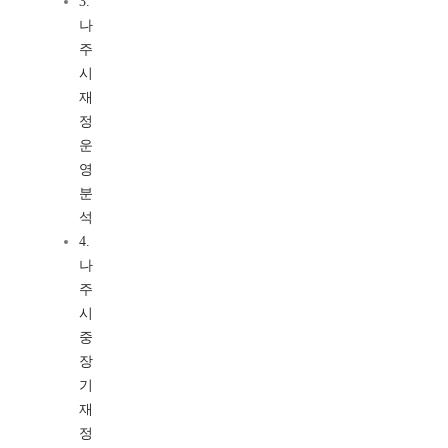
3.
나
주
시
재
정
운
영
분
석
4.
나
주
시
중
장
기
재
정