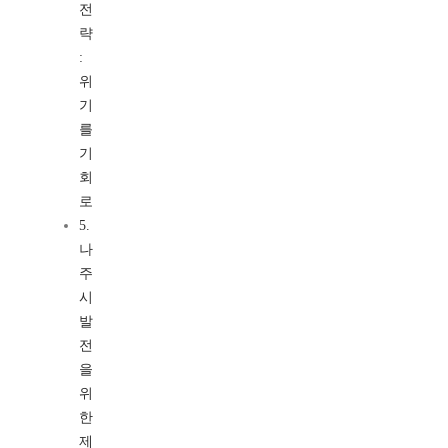
전
략
:
위
기
를
기
회
로
5.
나
주
시
발
전
을
위
한
제