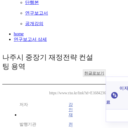
단행본
연구보고서
공개강의
home
연구보고서 상세
나주시 중장기 재정전략 컨설
팅 용역
한글로보기
이 자
https://www.riss.kr/link?id=E1684236
료
저자
강
인
재
발행기관
전