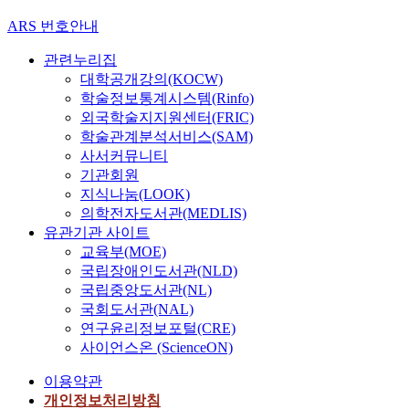
ARS 번호안내
관련누리집
대학공개강의(KOCW)
학술정보통계시스템(Rinfo)
외국학술지지원센터(FRIC)
학술관계분석서비스(SAM)
사서커뮤니티
기관회원
지식나눔(LOOK)
의학전자도서관(MEDLIS)
유관기관 사이트
교육부(MOE)
국립장애인도서관(NLD)
국립중앙도서관(NL)
국회도서관(NAL)
연구윤리정보포털(CRE)
사이언스온 (ScienceON)
이용약관
개인정보처리방침