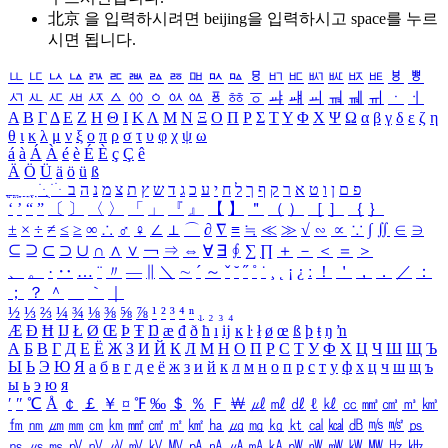
北京 을 입력하시려면
beijing
을 입력하시고 space를 누르
시면 됩니다.
ㅥ
ㅦ
ㅧ
ㅨ
ㅩ
ㅪ
ㅫ
ㅬ
ㅭ
ㅮ
ㅯ
ㅰ
ㅱ
ㅲ
ㅳ
ㅴ
ㅵ
ㅶ
ㅷ
ㅸ
ㅹ
ㅺ
ㅻ
ㅼ
ㅽ
ㅾ
ㅿ
ㆀ
ㆁ
ㆂ
ㆃ
ㆄ
ㆅ
ㆆ
ㆇ
ㆈ
ㆉ
ㆊ
ㆋ
ㆌ
ㆍ
ㆎ
Α
Β
Γ
Δ
Ε
Ζ
Η
Θ
Ι
Κ
Λ
Μ
Ν
Ξ
Ο
Π
Ρ
Σ
Τ
Υ
Φ
Χ
Ψ
Ω
α
β
γ
δ
ε
ζ
η
θ
ι
κ
λ
μ
ν
ξ
ο
π
ρ
σ
τ
υ
φ
χ
ψ
ω
á
à
Á
À
é
è
É
È
ç
Ç
ê
Ä
Ö
Ü
ä
ö
ü
ß
ְ
ֳ
ֲ
ֱ
ָ
ַ
ֵ
ֶ
ִ
ֹ
ּ
ֻ
ׂ
ׁ
ּ
ב
ה
נ
מ
צ
ת
ץ
ש
ד
ג
כ
ע
י
ח
ל
ך
ף
ק
ר
א
ט
ו
ן
ם
פ
‘
’
“
”
〔
〕
〈
〉
「
」
『
』
【
】
＂
（
）
［
］
｛
｝
±
×
÷
≠
≤
≥
∞
∴
♂
♀
∠
⊥
⌒
∂
∇
≡
≒
≪
≫
√
∽
∝
∵
∫
∬
∈
∋
⊆
⊇
⊂
⊃
∪
∩
∧
∨
￢
⇒
⇔
∀
∃
∮
∑
∏
＋
－
＜
＝
＞
、
。
·
‥
…
¨
〃
―
∥
＼
∼
´
～
ˇ
˘
˝
˚
˙
¸
˛
¡
¿
ː
！
＇
，
．
／
：
；
？
＾
＿
｀
｜
½
⅓
⅔
¼
¾
⅛
⅜
⅝
⅞
¹
²
³
⁴
ⁿ
₁
₂
₃
₄
Æ
Ð
Ħ
Ĳ
Ł
Ø
Œ
Þ
Ŧ
Ŋ
æ
đ
ð
ħ
ı
ĳ
ĸ
ŀ
ł
ø
œ
ß
þ
ŧ
ŋ
ŉ
А
Б
В
Г
Д
Е
Ё
Ж
З
И
Й
К
Л
М
Н
О
П
Р
С
Т
У
Ф
Х
Ц
Ч
Ш
Щ
Ъ
Ы
Ь
Э
Ю
Я
а
б
в
г
д
е
ё
ж
з
и
й
к
л
м
н
о
п
р
с
т
у
ф
х
ц
ч
ш
щ
ъ
ы
ь
э
ю
я
′
″
℃
Å
￠
￡
￥
¤
℉
‰
＄
％
Ｆ
￦
㎕
㎖
㎗
ℓ
㎘
㏄
㎣
㎤
㎥
㎦
㎙
㎚
㎛
㎜
㎝
㎞
㎟
㎠
㎡
㎢
㏊
㎍
㎎
㎏
㏏
㎈
㎉
㏈
㎧
㎨
㎰
㎱
㎲
㎳
㎴
㎵
㎶
㎷
㎸
㎹
㎀
㎁
㎂
㎃
㎄
㎺
㎻
㎽
㎾
㎿
㎐
㎑