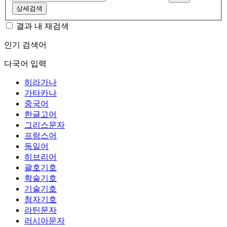
상세검색
결과 내 재검색
인기 검색어
다국어 입력
히라가나
가타카나
중국어
한글고어
그리스문자
프랑스어
독일어
히브리어
괄호기호
학술기호
기술기호
첨자기호
라틴문자
러시아문자