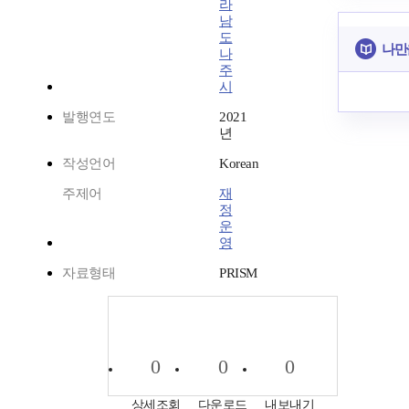
라
남
도
나만
나
주
시
발행연도
2021
년
작성언어
Korean
주제어
재
정
운
영
자료형태
PRISM
0
0
0
상세조회
다운로드
내보내기