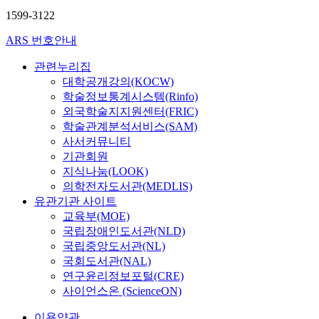
1599-3122
ARS 번호안내
관련누리집
대학공개강의(KOCW)
학술정보통계시스템(Rinfo)
외국학술지지원센터(FRIC)
학술관계분석서비스(SAM)
사서커뮤니티
기관회원
지식나눔(LOOK)
의학전자도서관(MEDLIS)
유관기관 사이트
교육부(MOE)
국립장애인도서관(NLD)
국립중앙도서관(NL)
국회도서관(NAL)
연구윤리정보포털(CRE)
사이언스온 (ScienceON)
이용약관