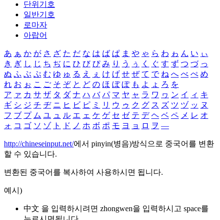
단위기호
일반기호
로마자
아랍어
あ
ぁ
か
が
さ
ざ
た
だ
な
は
ば
ぱ
ま
や
ゃ
ら
わ
ゎ
ん
い
ぃ
き
ぎ
し
じ
ち
ぢ
に
ひ
び
ぴ
み
り
う
ぅ
く
ぐ
す
ず
つ
づ
っ
ぬ
ふ
ぶ
ぷ
む
ゆ
ゅ
る
え
ぇ
け
げ
せ
ぜ
て
で
ね
へ
べ
ぺ
め
れ
お
ぉ
こ
ご
そ
ぞ
と
ど
の
ほ
ぼ
ぽ
も
よ
ょ
ろ
を
ア
ァ
カ
サ
ザ
タ
ダ
ナ
ハ
バ
パ
マ
ヤ
ャ
ラ
ワ
ヮ
ン
イ
ィ
キ
ギ
シ
ジ
チ
ヂ
ニ
ヒ
ビ
ピ
ミ
リ
ウ
ゥ
ク
グ
ス
ズ
ツ
ヅ
ッ
ヌ
フ
ブ
プ
ム
ユ
ュ
ル
エ
ェ
ケ
ゲ
セ
ゼ
テ
デ
ヘ
ベ
ペ
メ
レ
オ
ォ
コ
ゴ
ソ
ゾ
ト
ド
ノ
ホ
ボ
ポ
モ
ヨ
ョ
ロ
ヲ
―
http://chineseinput.net/
에서 pinyin(병음)방식으로 중국어를 변환
할 수 있습니다.
변환된 중국어를 복사하여 사용하시면 됩니다.
예시)
中文 을 입력하시려면
zhongwen
을 입력하시고 space를
누르시면됩니다.