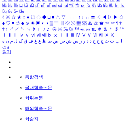
㎒
㎓
㎔
Ω
㏀
㏁
㎊
㎋
㎌
㏖
㏅
㎭
㎮
㎯
㏛
㎩
㎪
㎫
㎬
㏝
㏐
㏓
㏃
㏉
㏜
㏆
§
※
☆
★
○
●
◎
◇
◆
□
■
△
▽
→
←
↑
↓
↔
〓
◁
◀
▷
▶
♤
♠
♡
♥
♧
♣
⊙
◈
▣
◐
◑
▒
▤
▥
▨
▧
▦
▩
♨
☏
☎
☜
☞
¶
†
‡
↕
↗
↙
↖
↘
♭
♩
♪
♬
㉿
㈜
№
㏇
™
㏂
㏘
℡
＃
＆
＊
＠
ª
º
ⅰ
ⅱ
ⅲ
ⅳ
ⅴ
ⅵ
ⅶ
ⅷ
ⅸ
ⅹ
Ⅰ
Ⅱ
Ⅲ
Ⅳ
Ⅴ
Ⅵ
Ⅶ
Ⅷ
Ⅸ
Ⅹ
ا
ب
ت
ث
ج
ح
خ
د
ذ
ر
ز
س
ش
ص
ض
ط
ظ
ع
غ
ف
ق
ک
ل
م
ن
ه
و
ی
닫기
통합검색
국내학술논문
학위논문
해외학술논문
학술지