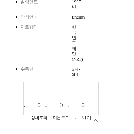
발행연도
1997
년
작성언어
English
자료형태
한
국
연
구
재
단
(NRF)
수록면
674-
681
0
0
0
상세조회
다운로드
내보내기