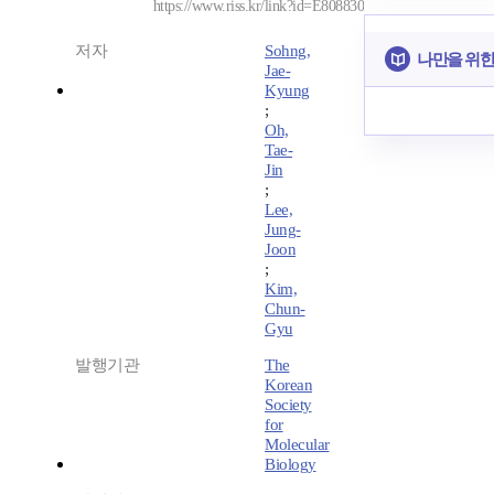
https://www.riss.kr/link?id=E808830
저자
Sohng,
나만을 위한
Jae-
Kyung
;
Oh,
Tae-
Jin
;
Lee,
Jung-
Joon
;
Kim,
Chun-
Gyu
발행기관
The
Korean
Society
for
Molecular
Biology