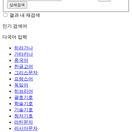
상세검색
결과 내 재검색
인기 검색어
다국어 입력
히라가나
가타카나
중국어
한글고어
그리스문자
프랑스어
독일어
히브리어
괄호기호
학술기호
기술기호
첨자기호
라틴문자
러시아문자