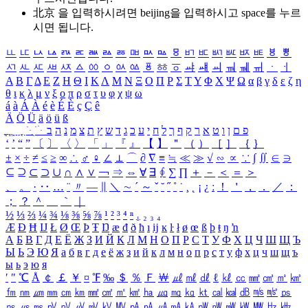
北京 을 입력하시려면
beijing
을 입력하시고 space를 누르
시면 됩니다.
ㅥ
ㅦ
ㅧ
ㅨ
ㅩ
ㅪ
ㅫ
ㅬ
ㅭ
ㅮ
ㅯ
ㅰ
ㅱ
ㅲ
ㅳ
ㅴ
ㅵ
ㅶ
ㅷ
ㅸ
ㅹ
ㅺ
ㅻ
ㅼ
ㅽ
ㅾ
ㅿ
ㆀ
ㆁ
ㆂ
ㆃ
ㆄ
ㆅ
ㆆ
ㆇ
ㆈ
ㆉ
ㆊ
ㆋ
ㆌ
ㆍ
ㆎ
Α
Β
Γ
Δ
Ε
Ζ
Η
Θ
Ι
Κ
Λ
Μ
Ν
Ξ
Ο
Π
Ρ
Σ
Τ
Υ
Φ
Χ
Ψ
Ω
α
β
γ
δ
ε
ζ
η
θ
ι
κ
λ
μ
ν
ξ
ο
π
ρ
σ
τ
υ
φ
χ
ψ
ω
á
à
Á
À
é
è
É
È
ç
Ç
ê
Ä
Ö
Ü
ä
ö
ü
ß
ְ
ֳ
ֲ
ֱ
ָ
ַ
ֵ
ֶ
ִ
ֹ
ּ
ֻ
ׂ
ׁ
ּ
ב
ה
נ
מ
צ
ת
ץ
ש
ד
ג
כ
ע
י
ח
ל
ך
ף
ק
ר
א
ט
ו
ן
ם
פ
‘
’
“
”
〔
〕
〈
〉
「
」
『
』
【
】
＂
（
）
［
］
｛
｝
±
×
÷
≠
≤
≥
∞
∴
♂
♀
∠
⊥
⌒
∂
∇
≡
≒
≪
≫
√
∽
∝
∵
∫
∬
∈
∋
⊆
⊇
⊂
⊃
∪
∩
∧
∨
￢
⇒
⇔
∀
∃
∮
∑
∏
＋
－
＜
＝
＞
、
。
·
‥
…
¨
〃
―
∥
＼
∼
´
～
ˇ
˘
˝
˚
˙
¸
˛
¡
¿
ː
！
＇
，
．
／
：
；
？
＾
＿
｀
｜
½
⅓
⅔
¼
¾
⅛
⅜
⅝
⅞
¹
²
³
⁴
ⁿ
₁
₂
₃
₄
Æ
Ð
Ħ
Ĳ
Ł
Ø
Œ
Þ
Ŧ
Ŋ
æ
đ
ð
ħ
ı
ĳ
ĸ
ŀ
ł
ø
œ
ß
þ
ŧ
ŋ
ŉ
А
Б
В
Г
Д
Е
Ё
Ж
З
И
Й
К
Л
М
Н
О
П
Р
С
Т
У
Ф
Х
Ц
Ч
Ш
Щ
Ъ
Ы
Ь
Э
Ю
Я
а
б
в
г
д
е
ё
ж
з
и
й
к
л
м
н
о
п
р
с
т
у
ф
х
ц
ч
ш
щ
ъ
ы
ь
э
ю
я
′
″
℃
Å
￠
￡
￥
¤
℉
‰
＄
％
Ｆ
￦
㎕
㎖
㎗
ℓ
㎘
㏄
㎣
㎤
㎥
㎦
㎙
㎚
㎛
㎜
㎝
㎞
㎟
㎠
㎡
㎢
㏊
㎍
㎎
㎏
㏏
㎈
㎉
㏈
㎧
㎨
㎰
㎱
㎲
㎳
㎴
㎵
㎶
㎷
㎸
㎹
㎀
㎁
㎂
㎃
㎄
㎺
㎻
㎽
㎾
㎿
㎐
㎑