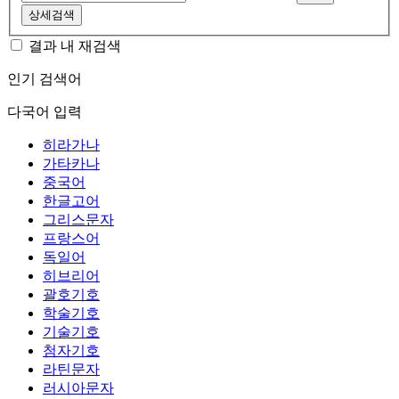
상세검색
결과 내 재검색
인기 검색어
다국어 입력
히라가나
가타카나
중국어
한글고어
그리스문자
프랑스어
독일어
히브리어
괄호기호
학술기호
기술기호
첨자기호
라틴문자
러시아문자