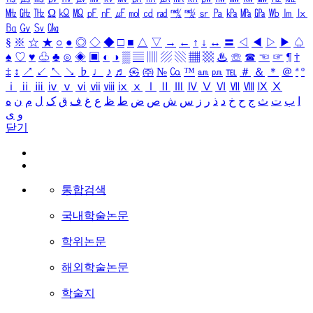
㎒
㎓
㎔
Ω
㏀
㏁
㎊
㎋
㎌
㏖
㏅
㎭
㎮
㎯
㏛
㎩
㎪
㎫
㎬
㏝
㏐
㏓
㏃
㏉
㏜
㏆
§
※
☆
★
○
●
◎
◇
◆
□
■
△
▽
→
←
↑
↓
↔
〓
◁
◀
▷
▶
♤
♠
♡
♥
♧
♣
⊙
◈
▣
◐
◑
▒
▤
▥
▨
▧
▦
▩
♨
☏
☎
☜
☞
¶
†
‡
↕
↗
↙
↖
↘
♭
♩
♪
♬
㉿
㈜
№
㏇
™
㏂
㏘
℡
＃
＆
＊
＠
ª
º
ⅰ
ⅱ
ⅲ
ⅳ
ⅴ
ⅵ
ⅶ
ⅷ
ⅸ
ⅹ
Ⅰ
Ⅱ
Ⅲ
Ⅳ
Ⅴ
Ⅵ
Ⅶ
Ⅷ
Ⅸ
Ⅹ
ا
ب
ت
ث
ج
ح
خ
د
ذ
ر
ز
س
ش
ص
ض
ط
ظ
ع
غ
ف
ق
ک
ل
م
ن
ه
و
ی
닫기
통합검색
국내학술논문
학위논문
해외학술논문
학술지