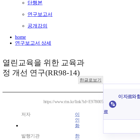
단행본
연구보고서
공개강의
home
연구보고서 상세
열린교육을 위한 교육과
정 개선 연구(RR98-14)
한글로보기
이 자료와 함
https://www.riss.kr/link?id=E978005
료
저자
이
인
화
발행기관
한