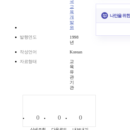
국
교
육
나만을 위한
개
발
원
발행연도
1998
년
작성언어
Korean
자료형태
교
육
유
관
기
관
0
0
0
상세조회
다운로드
내보내기