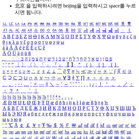
北京 을 입력하시려면
beijing
을 입력하시고 space를 누르
시면 됩니다.
ㅥ
ㅦ
ㅧ
ㅨ
ㅩ
ㅪ
ㅫ
ㅬ
ㅭ
ㅮ
ㅯ
ㅰ
ㅱ
ㅲ
ㅳ
ㅴ
ㅵ
ㅶ
ㅷ
ㅸ
ㅹ
ㅺ
ㅻ
ㅼ
ㅽ
ㅾ
ㅿ
ㆀ
ㆁ
ㆂ
ㆃ
ㆄ
ㆅ
ㆆ
ㆇ
ㆈ
ㆉ
ㆊ
ㆋ
ㆌ
ㆍ
ㆎ
Α
Β
Γ
Δ
Ε
Ζ
Η
Θ
Ι
Κ
Λ
Μ
Ν
Ξ
Ο
Π
Ρ
Σ
Τ
Υ
Φ
Χ
Ψ
Ω
α
β
γ
δ
ε
ζ
η
θ
ι
κ
λ
μ
ν
ξ
ο
π
ρ
σ
τ
υ
φ
χ
ψ
ω
á
à
Á
À
é
è
É
È
ç
Ç
ê
Ä
Ö
Ü
ä
ö
ü
ß
ְ
ֳ
ֲ
ֱ
ָ
ַ
ֵ
ֶ
ִ
ֹ
ּ
ֻ
ׂ
ׁ
ּ
ב
ה
נ
מ
צ
ת
ץ
ש
ד
ג
כ
ע
י
ח
ל
ך
ף
ק
ר
א
ט
ו
ן
ם
פ
‘
’
“
”
〔
〕
〈
〉
「
」
『
』
【
】
＂
（
）
［
］
｛
｝
±
×
÷
≠
≤
≥
∞
∴
♂
♀
∠
⊥
⌒
∂
∇
≡
≒
≪
≫
√
∽
∝
∵
∫
∬
∈
∋
⊆
⊇
⊂
⊃
∪
∩
∧
∨
￢
⇒
⇔
∀
∃
∮
∑
∏
＋
－
＜
＝
＞
、
。
·
‥
…
¨
〃
―
∥
＼
∼
´
～
ˇ
˘
˝
˚
˙
¸
˛
¡
¿
ː
！
＇
，
．
／
：
；
？
＾
＿
｀
｜
½
⅓
⅔
¼
¾
⅛
⅜
⅝
⅞
¹
²
³
⁴
ⁿ
₁
₂
₃
₄
Æ
Ð
Ħ
Ĳ
Ł
Ø
Œ
Þ
Ŧ
Ŋ
æ
đ
ð
ħ
ı
ĳ
ĸ
ŀ
ł
ø
œ
ß
þ
ŧ
ŋ
ŉ
А
Б
В
Г
Д
Е
Ё
Ж
З
И
Й
К
Л
М
Н
О
П
Р
С
Т
У
Ф
Х
Ц
Ч
Ш
Щ
Ъ
Ы
Ь
Э
Ю
Я
а
б
в
г
д
е
ё
ж
з
и
й
к
л
м
н
о
п
р
с
т
у
ф
х
ц
ч
ш
щ
ъ
ы
ь
э
ю
я
′
″
℃
Å
￠
￡
￥
¤
℉
‰
＄
％
Ｆ
￦
㎕
㎖
㎗
ℓ
㎘
㏄
㎣
㎤
㎥
㎦
㎙
㎚
㎛
㎜
㎝
㎞
㎟
㎠
㎡
㎢
㏊
㎍
㎎
㎏
㏏
㎈
㎉
㏈
㎧
㎨
㎰
㎱
㎲
㎳
㎴
㎵
㎶
㎷
㎸
㎹
㎀
㎁
㎂
㎃
㎄
㎺
㎻
㎽
㎾
㎿
㎐
㎑