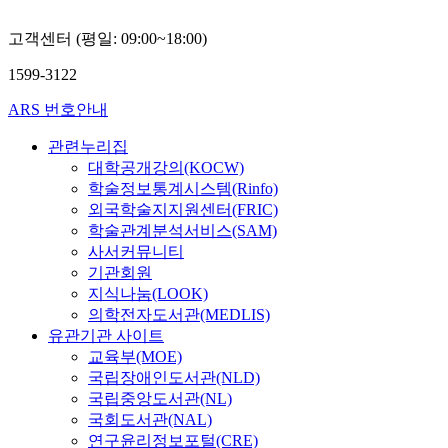
고객센터 (평일: 09:00~18:00)
1599-3122
ARS 번호안내
관련누리집
대학공개강의(KOCW)
학술정보통계시스템(Rinfo)
외국학술지지원센터(FRIC)
학술관계분석서비스(SAM)
사서커뮤니티
기관회원
지식나눔(LOOK)
의학전자도서관(MEDLIS)
유관기관 사이트
교육부(MOE)
국립장애인도서관(NLD)
국립중앙도서관(NL)
국회도서관(NAL)
연구윤리정보포털(CRE)