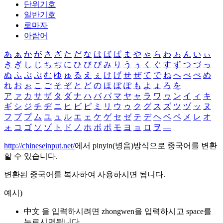
단위기호
일반기호
로마자
아랍어
あ
ぁ
か
が
さ
ざ
た
だ
な
は
ば
ぱ
ま
や
ゃ
ら
わ
ゎ
ん
い
ぃ
き
ぎ
し
じ
ち
ぢ
に
ひ
び
ぴ
み
り
う
ぅ
く
ぐ
す
ず
つ
づ
っ
ぬ
ふ
ぶ
ぷ
む
ゆ
ゅ
る
え
ぇ
け
げ
せ
ぜ
て
で
ね
へ
べ
ぺ
め
れ
お
ぉ
こ
ご
そ
ぞ
と
ど
の
ほ
ぼ
ぽ
も
よ
ょ
ろ
を
ア
ァ
カ
サ
ザ
タ
ダ
ナ
ハ
バ
パ
マ
ヤ
ャ
ラ
ワ
ヮ
ン
イ
ィ
キ
ギ
シ
ジ
チ
ヂ
ニ
ヒ
ビ
ピ
ミ
リ
ウ
ゥ
ク
グ
ス
ズ
ツ
ヅ
ッ
ヌ
フ
ブ
プ
ム
ユ
ュ
ル
エ
ェ
ケ
ゲ
セ
ゼ
テ
デ
ヘ
ベ
ペ
メ
レ
オ
ォ
コ
ゴ
ソ
ゾ
ト
ド
ノ
ホ
ボ
ポ
モ
ヨ
ョ
ロ
ヲ
―
http://chineseinput.net/
에서 pinyin(병음)방식으로 중국어를 변환
할 수 있습니다.
변환된 중국어를 복사하여 사용하시면 됩니다.
예시)
中文 을 입력하시려면
zhongwen
을 입력하시고 space를
누르시면됩니다.