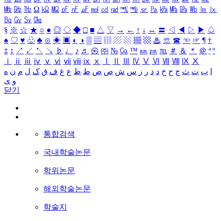
㎒
㎓
㎔
Ω
㏀
㏁
㎊
㎋
㎌
㏖
㏅
㎭
㎮
㎯
㏛
㎩
㎪
㎫
㎬
㏝
㏐
㏓
㏃
㏉
㏜
㏆
§
※
☆
★
○
●
◎
◇
◆
□
■
△
▽
→
←
↑
↓
↔
〓
◁
◀
▷
▶
♤
♠
♡
♥
♧
♣
⊙
◈
▣
◐
◑
▒
▤
▥
▨
▧
▦
▩
♨
☏
☎
☜
☞
¶
†
‡
↕
↗
↙
↖
↘
♭
♩
♪
♬
㉿
㈜
№
㏇
™
㏂
㏘
℡
＃
＆
＊
＠
ª
º
ⅰ
ⅱ
ⅲ
ⅳ
ⅴ
ⅵ
ⅶ
ⅷ
ⅸ
ⅹ
Ⅰ
Ⅱ
Ⅲ
Ⅳ
Ⅴ
Ⅵ
Ⅶ
Ⅷ
Ⅸ
Ⅹ
ا
ب
ت
ث
ج
ح
خ
د
ذ
ر
ز
س
ش
ص
ض
ط
ظ
ع
غ
ف
ق
ک
ل
م
ن
ه
و
ی
닫기
통합검색
국내학술논문
학위논문
해외학술논문
학술지