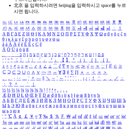
北京 을 입력하시려면
beijing
을 입력하시고 space를 누르
시면 됩니다.
ㅥ
ㅦ
ㅧ
ㅨ
ㅩ
ㅪ
ㅫ
ㅬ
ㅭ
ㅮ
ㅯ
ㅰ
ㅱ
ㅲ
ㅳ
ㅴ
ㅵ
ㅶ
ㅷ
ㅸ
ㅹ
ㅺ
ㅻ
ㅼ
ㅽ
ㅾ
ㅿ
ㆀ
ㆁ
ㆂ
ㆃ
ㆄ
ㆅ
ㆆ
ㆇ
ㆈ
ㆉ
ㆊ
ㆋ
ㆌ
ㆍ
ㆎ
Α
Β
Γ
Δ
Ε
Ζ
Η
Θ
Ι
Κ
Λ
Μ
Ν
Ξ
Ο
Π
Ρ
Σ
Τ
Υ
Φ
Χ
Ψ
Ω
α
β
γ
δ
ε
ζ
η
θ
ι
κ
λ
μ
ν
ξ
ο
π
ρ
σ
τ
υ
φ
χ
ψ
ω
á
à
Á
À
é
è
É
È
ç
Ç
ê
Ä
Ö
Ü
ä
ö
ü
ß
ְ
ֳ
ֲ
ֱ
ָ
ַ
ֵ
ֶ
ִ
ֹ
ּ
ֻ
ׂ
ׁ
ּ
ב
ה
נ
מ
צ
ת
ץ
ש
ד
ג
כ
ע
י
ח
ל
ך
ף
ק
ר
א
ט
ו
ן
ם
פ
‘
’
“
”
〔
〕
〈
〉
「
」
『
』
【
】
＂
（
）
［
］
｛
｝
±
×
÷
≠
≤
≥
∞
∴
♂
♀
∠
⊥
⌒
∂
∇
≡
≒
≪
≫
√
∽
∝
∵
∫
∬
∈
∋
⊆
⊇
⊂
⊃
∪
∩
∧
∨
￢
⇒
⇔
∀
∃
∮
∑
∏
＋
－
＜
＝
＞
、
。
·
‥
…
¨
〃
―
∥
＼
∼
´
～
ˇ
˘
˝
˚
˙
¸
˛
¡
¿
ː
！
＇
，
．
／
：
；
？
＾
＿
｀
｜
½
⅓
⅔
¼
¾
⅛
⅜
⅝
⅞
¹
²
³
⁴
ⁿ
₁
₂
₃
₄
Æ
Ð
Ħ
Ĳ
Ł
Ø
Œ
Þ
Ŧ
Ŋ
æ
đ
ð
ħ
ı
ĳ
ĸ
ŀ
ł
ø
œ
ß
þ
ŧ
ŋ
ŉ
А
Б
В
Г
Д
Е
Ё
Ж
З
И
Й
К
Л
М
Н
О
П
Р
С
Т
У
Ф
Х
Ц
Ч
Ш
Щ
Ъ
Ы
Ь
Э
Ю
Я
а
б
в
г
д
е
ё
ж
з
и
й
к
л
м
н
о
п
р
с
т
у
ф
х
ц
ч
ш
щ
ъ
ы
ь
э
ю
я
′
″
℃
Å
￠
￡
￥
¤
℉
‰
＄
％
Ｆ
￦
㎕
㎖
㎗
ℓ
㎘
㏄
㎣
㎤
㎥
㎦
㎙
㎚
㎛
㎜
㎝
㎞
㎟
㎠
㎡
㎢
㏊
㎍
㎎
㎏
㏏
㎈
㎉
㏈
㎧
㎨
㎰
㎱
㎲
㎳
㎴
㎵
㎶
㎷
㎸
㎹
㎀
㎁
㎂
㎃
㎄
㎺
㎻
㎽
㎾
㎿
㎐
㎑