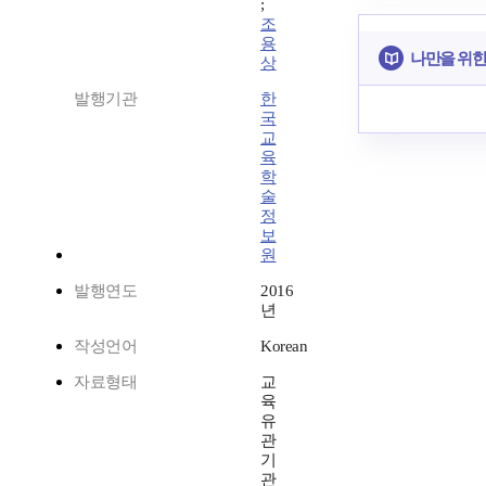
;
조
용
나만을 위한
상
발행기관
한
국
교
육
학
술
정
보
원
발행연도
2016
년
작성언어
Korean
자료형태
교
육
유
관
기
관