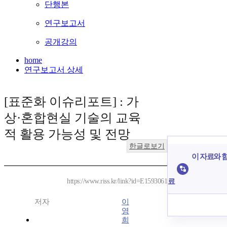
단행본
연구보고서
공개강의
home
연구보고서 상세
[표준화 이슈리포트] : 가
상·혼합현실 기술의 교육
적 활용 가능성 및 전망
한글로보기
이 자료와 함
료
https://www.riss.kr/link?id=E1593061
저자
이
영
희