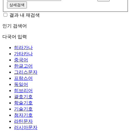
상세검색
결과 내 재검색
인기 검색어
다국어 입력
히라가나
가타카나
중국어
한글고어
그리스문자
프랑스어
독일어
히브리어
괄호기호
학술기호
기술기호
첨자기호
라틴문자
러시아문자