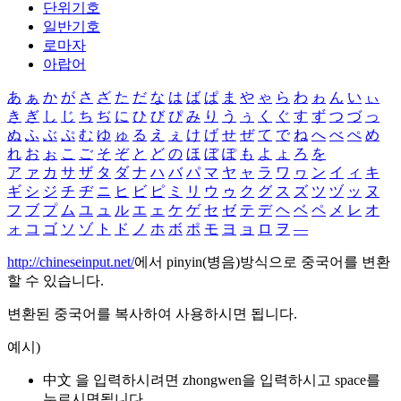
단위기호
일반기호
로마자
아랍어
あ
ぁ
か
が
さ
ざ
た
だ
な
は
ば
ぱ
ま
や
ゃ
ら
わ
ゎ
ん
い
ぃ
き
ぎ
し
じ
ち
ぢ
に
ひ
び
ぴ
み
り
う
ぅ
く
ぐ
す
ず
つ
づ
っ
ぬ
ふ
ぶ
ぷ
む
ゆ
ゅ
る
え
ぇ
け
げ
せ
ぜ
て
で
ね
へ
べ
ぺ
め
れ
お
ぉ
こ
ご
そ
ぞ
と
ど
の
ほ
ぼ
ぽ
も
よ
ょ
ろ
を
ア
ァ
カ
サ
ザ
タ
ダ
ナ
ハ
バ
パ
マ
ヤ
ャ
ラ
ワ
ヮ
ン
イ
ィ
キ
ギ
シ
ジ
チ
ヂ
ニ
ヒ
ビ
ピ
ミ
リ
ウ
ゥ
ク
グ
ス
ズ
ツ
ヅ
ッ
ヌ
フ
ブ
プ
ム
ユ
ュ
ル
エ
ェ
ケ
ゲ
セ
ゼ
テ
デ
ヘ
ベ
ペ
メ
レ
オ
ォ
コ
ゴ
ソ
ゾ
ト
ド
ノ
ホ
ボ
ポ
モ
ヨ
ョ
ロ
ヲ
―
http://chineseinput.net/
에서 pinyin(병음)방식으로 중국어를 변환
할 수 있습니다.
변환된 중국어를 복사하여 사용하시면 됩니다.
예시)
中文 을 입력하시려면
zhongwen
을 입력하시고 space를
누르시면됩니다.