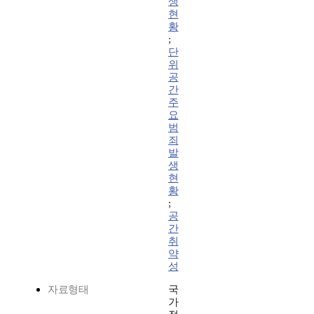
생
현
황
;
단
위
공
간
주
요
범
죄
발
생
현
황
;
공
간
취
약
성
자료형태
국
가