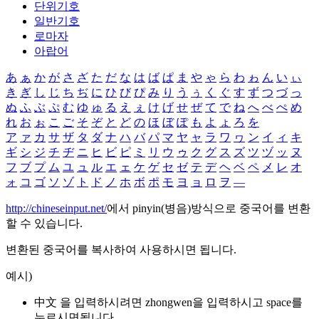
단위기호
일반기호
로마자
아랍어
あ
ぁ
か
が
さ
ざ
た
だ
な
は
ば
ぱ
ま
や
ゃ
ら
わ
ゎ
ん
い
ぃ
き
ぎ
し
じ
ち
ぢ
に
ひ
び
ぴ
み
り
う
ぅ
く
ぐ
す
ず
つ
づ
っ
ぬ
ふ
ぶ
ぷ
む
ゆ
ゅ
る
え
ぇ
け
げ
せ
ぜ
て
で
ね
へ
べ
ぺ
め
れ
お
ぉ
こ
ご
そ
ぞ
と
ど
の
ほ
ぼ
ぽ
も
よ
ょ
ろ
を
ア
ァ
カ
サ
ザ
タ
ダ
ナ
ハ
バ
パ
マ
ヤ
ャ
ラ
ワ
ヮ
ン
イ
ィ
キ
ギ
シ
ジ
チ
ヂ
ニ
ヒ
ビ
ピ
ミ
リ
ウ
ゥ
ク
グ
ス
ズ
ツ
ヅ
ッ
ヌ
フ
ブ
プ
ム
ユ
ュ
ル
エ
ェ
ケ
ゲ
セ
ゼ
テ
デ
ヘ
ベ
ペ
メ
レ
オ
ォ
コ
ゴ
ソ
ゾ
ト
ド
ノ
ホ
ボ
ポ
モ
ヨ
ョ
ロ
ヲ
―
http://chineseinput.net/
에서 pinyin(병음)방식으로 중국어를 변환
할 수 있습니다.
변환된 중국어를 복사하여 사용하시면 됩니다.
예시)
中文 을 입력하시려면
zhongwen
을 입력하시고 space를
누르시면됩니다.