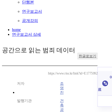
단행본
연구보고서
공개강의
home
연구보고서 상세
공간으로 읽는 범죄 데이터
한글로보기
https://www.riss.kr/link?id=E1775992
이
저자
조
영
료
진
발행기관
건
축
공