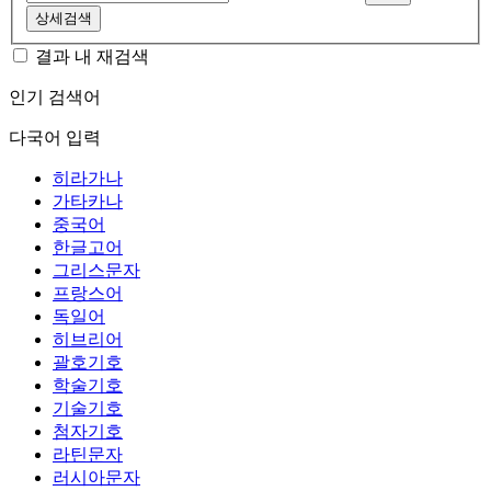
상세검색
결과 내 재검색
인기 검색어
다국어 입력
히라가나
가타카나
중국어
한글고어
그리스문자
프랑스어
독일어
히브리어
괄호기호
학술기호
기술기호
첨자기호
라틴문자
러시아문자