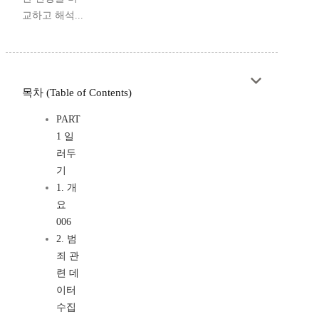
교하고 해석...
목차 (Table of Contents)
PART
1 일
러두
기
1. 개
요
006
2. 범
죄 관
련 데
이터
수집