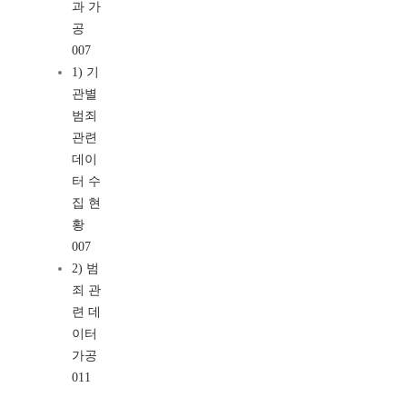
과 가
공
007
1) 기
관별
범죄
관련
데이
터 수
집 현
황
007
2) 범
죄 관
련 데
이터
가공
011