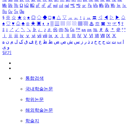
㎒
㎓
㎔
Ω
㏀
㏁
㎊
㎋
㎌
㏖
㏅
㎭
㎮
㎯
㏛
㎩
㎪
㎫
㎬
㏝
㏐
㏓
㏃
㏉
㏜
㏆
§
※
☆
★
○
●
◎
◇
◆
□
■
△
▽
→
←
↑
↓
↔
〓
◁
◀
▷
▶
♤
♠
♡
♥
♧
♣
⊙
◈
▣
◐
◑
▒
▤
▥
▨
▧
▦
▩
♨
☏
☎
☜
☞
¶
†
‡
↕
↗
↙
↖
↘
♭
♩
♪
♬
㉿
㈜
№
㏇
™
㏂
㏘
℡
＃
＆
＊
＠
ª
º
ⅰ
ⅱ
ⅲ
ⅳ
ⅴ
ⅵ
ⅶ
ⅷ
ⅸ
ⅹ
Ⅰ
Ⅱ
Ⅲ
Ⅳ
Ⅴ
Ⅵ
Ⅶ
Ⅷ
Ⅸ
Ⅹ
ا
ب
ت
ث
ج
ح
خ
د
ذ
ر
ز
س
ش
ص
ض
ط
ظ
ع
غ
ف
ق
ک
ل
م
ن
ه
و
ی
닫기
통합검색
국내학술논문
학위논문
해외학술논문
학술지