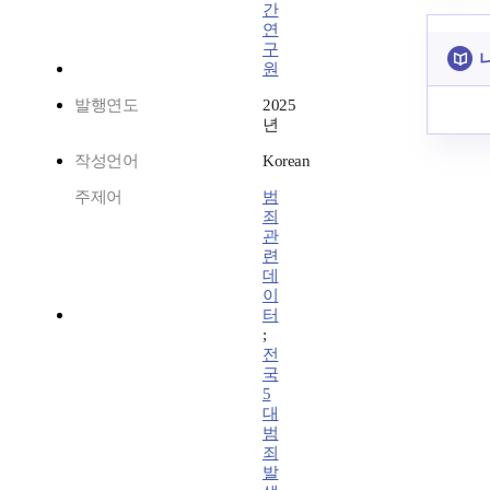
간
연
구
원
발행연도
2025
년
작성언어
Korean
주제어
범
죄
관
련
데
이
터
;
전
국
5
대
범
죄
발