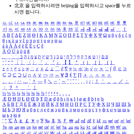
北京 을 입력하시려면
beijing
을 입력하시고 space를 누르
시면 됩니다.
ㅥ
ㅦ
ㅧ
ㅨ
ㅩ
ㅪ
ㅫ
ㅬ
ㅭ
ㅮ
ㅯ
ㅰ
ㅱ
ㅲ
ㅳ
ㅴ
ㅵ
ㅶ
ㅷ
ㅸ
ㅹ
ㅺ
ㅻ
ㅼ
ㅽ
ㅾ
ㅿ
ㆀ
ㆁ
ㆂ
ㆃ
ㆄ
ㆅ
ㆆ
ㆇ
ㆈ
ㆉ
ㆊ
ㆋ
ㆌ
ㆍ
ㆎ
Α
Β
Γ
Δ
Ε
Ζ
Η
Θ
Ι
Κ
Λ
Μ
Ν
Ξ
Ο
Π
Ρ
Σ
Τ
Υ
Φ
Χ
Ψ
Ω
α
β
γ
δ
ε
ζ
η
θ
ι
κ
λ
μ
ν
ξ
ο
π
ρ
σ
τ
υ
φ
χ
ψ
ω
á
à
Á
À
é
è
É
È
ç
Ç
ê
Ä
Ö
Ü
ä
ö
ü
ß
ְ
ֳ
ֲ
ֱ
ָ
ַ
ֵ
ֶ
ִ
ֹ
ּ
ֻ
ׂ
ׁ
ּ
ב
ה
נ
מ
צ
ת
ץ
ש
ד
ג
כ
ע
י
ח
ל
ך
ף
ק
ר
א
ט
ו
ן
ם
פ
‘
’
“
”
〔
〕
〈
〉
「
」
『
』
【
】
＂
（
）
［
］
｛
｝
±
×
÷
≠
≤
≥
∞
∴
♂
♀
∠
⊥
⌒
∂
∇
≡
≒
≪
≫
√
∽
∝
∵
∫
∬
∈
∋
⊆
⊇
⊂
⊃
∪
∩
∧
∨
￢
⇒
⇔
∀
∃
∮
∑
∏
＋
－
＜
＝
＞
、
。
·
‥
…
¨
〃
―
∥
＼
∼
´
～
ˇ
˘
˝
˚
˙
¸
˛
¡
¿
ː
！
＇
，
．
／
：
；
？
＾
＿
｀
｜
½
⅓
⅔
¼
¾
⅛
⅜
⅝
⅞
¹
²
³
⁴
ⁿ
₁
₂
₃
₄
Æ
Ð
Ħ
Ĳ
Ł
Ø
Œ
Þ
Ŧ
Ŋ
æ
đ
ð
ħ
ı
ĳ
ĸ
ŀ
ł
ø
œ
ß
þ
ŧ
ŋ
ŉ
А
Б
В
Г
Д
Е
Ё
Ж
З
И
Й
К
Л
М
Н
О
П
Р
С
Т
У
Ф
Х
Ц
Ч
Ш
Щ
Ъ
Ы
Ь
Э
Ю
Я
а
б
в
г
д
е
ё
ж
з
и
й
к
л
м
н
о
п
р
с
т
у
ф
х
ц
ч
ш
щ
ъ
ы
ь
э
ю
я
′
″
℃
Å
￠
￡
￥
¤
℉
‰
＄
％
Ｆ
￦
㎕
㎖
㎗
ℓ
㎘
㏄
㎣
㎤
㎥
㎦
㎙
㎚
㎛
㎜
㎝
㎞
㎟
㎠
㎡
㎢
㏊
㎍
㎎
㎏
㏏
㎈
㎉
㏈
㎧
㎨
㎰
㎱
㎲
㎳
㎴
㎵
㎶
㎷
㎸
㎹
㎀
㎁
㎂
㎃
㎄
㎺
㎻
㎽
㎾
㎿
㎐
㎑