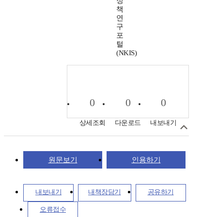
정
책
연
구
포
털
(NKIS)
0
0
0
상세조회
다운로드
내보내기
원문보기
인용하기
내보내기
내책장담기
공유하기
오류접수