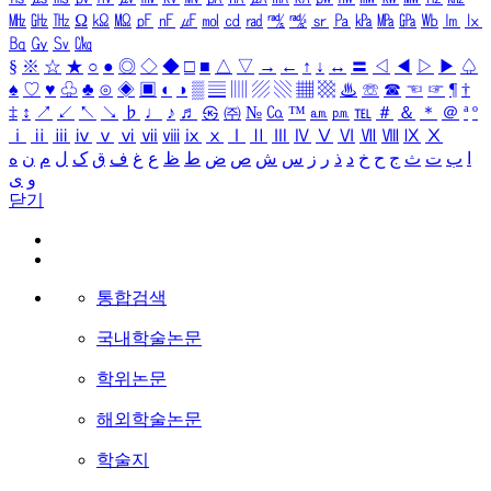
㎒
㎓
㎔
Ω
㏀
㏁
㎊
㎋
㎌
㏖
㏅
㎭
㎮
㎯
㏛
㎩
㎪
㎫
㎬
㏝
㏐
㏓
㏃
㏉
㏜
㏆
§
※
☆
★
○
●
◎
◇
◆
□
■
△
▽
→
←
↑
↓
↔
〓
◁
◀
▷
▶
♤
♠
♡
♥
♧
♣
⊙
◈
▣
◐
◑
▒
▤
▥
▨
▧
▦
▩
♨
☏
☎
☜
☞
¶
†
‡
↕
↗
↙
↖
↘
♭
♩
♪
♬
㉿
㈜
№
㏇
™
㏂
㏘
℡
＃
＆
＊
＠
ª
º
ⅰ
ⅱ
ⅲ
ⅳ
ⅴ
ⅵ
ⅶ
ⅷ
ⅸ
ⅹ
Ⅰ
Ⅱ
Ⅲ
Ⅳ
Ⅴ
Ⅵ
Ⅶ
Ⅷ
Ⅸ
Ⅹ
ا
ب
ت
ث
ج
ح
خ
د
ذ
ر
ز
س
ش
ص
ض
ط
ظ
ع
غ
ف
ق
ک
ل
م
ن
ه
و
ی
닫기
통합검색
국내학술논문
학위논문
해외학술논문
학술지