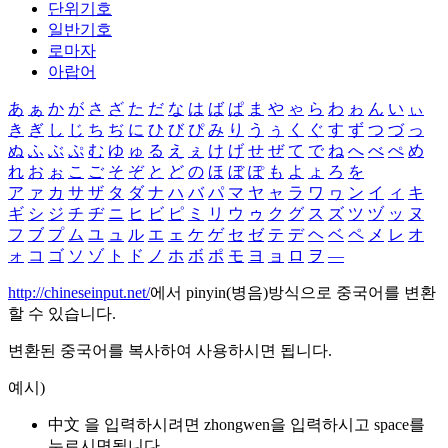
단위기호
일반기호
로마자
아랍어
あ
ぁ
か
が
さ
ざ
た
だ
な
は
ば
ぱ
ま
や
ゃ
ら
わ
ゎ
ん
い
ぃ
き
ぎ
し
じ
ち
ぢ
に
ひ
び
ぴ
み
り
う
ぅ
く
ぐ
す
ず
つ
づ
っ
ぬ
ふ
ぶ
ぷ
む
ゆ
ゅ
る
え
ぇ
け
げ
せ
ぜ
て
で
ね
へ
べ
ぺ
め
れ
お
ぉ
こ
ご
そ
ぞ
と
ど
の
ほ
ぼ
ぽ
も
よ
ょ
ろ
を
ア
ァ
カ
サ
ザ
タ
ダ
ナ
ハ
バ
パ
マ
ヤ
ャ
ラ
ワ
ヮ
ン
イ
ィ
キ
ギ
シ
ジ
チ
ヂ
ニ
ヒ
ビ
ピ
ミ
リ
ウ
ゥ
ク
グ
ス
ズ
ツ
ヅ
ッ
ヌ
フ
ブ
プ
ム
ユ
ュ
ル
エ
ェ
ケ
ゲ
セ
ゼ
テ
デ
ヘ
ベ
ペ
メ
レ
オ
ォ
コ
ゴ
ソ
ゾ
ト
ド
ノ
ホ
ボ
ポ
モ
ヨ
ョ
ロ
ヲ
―
http://chineseinput.net/
에서 pinyin(병음)방식으로 중국어를 변환
할 수 있습니다.
변환된 중국어를 복사하여 사용하시면 됩니다.
예시)
中文 을 입력하시려면
zhongwen
을 입력하시고 space를
누르시면됩니다.