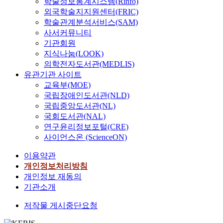
학술정보통계시스템(Rinfo)
외국학술지지원센터(FRIC)
학술관계분석서비스(SAM)
사서커뮤니티
기관회원
지식나눔(LOOK)
의학전자도서관(MEDLIS)
유관기관 사이트
교육부(MOE)
국립장애인도서관(NLD)
국립중앙도서관(NL)
국회도서관(NAL)
연구윤리정보포털(CRE)
사이언스온 (ScienceON)
이용약관
개인정보처리방침
개인정보 재동의
기관소개
저작물 게시중단요청