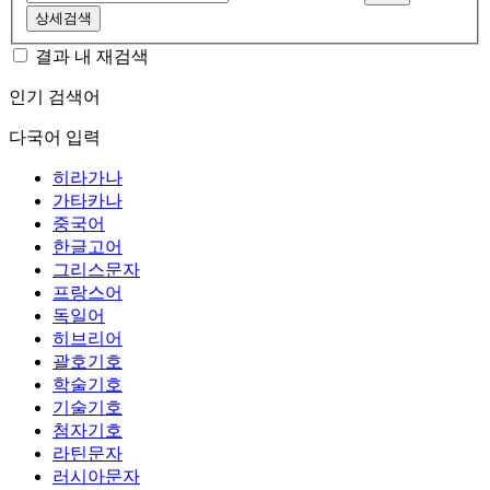
상세검색
결과 내 재검색
인기 검색어
다국어 입력
히라가나
가타카나
중국어
한글고어
그리스문자
프랑스어
독일어
히브리어
괄호기호
학술기호
기술기호
첨자기호
라틴문자
러시아문자