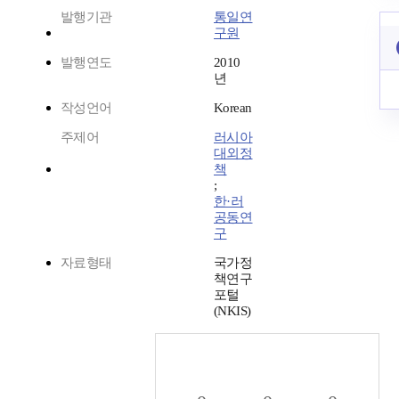
발행기관
통일연
구원
발행연도
2010
년
작성언어
Korean
주제어
러시아
대외정
책
;
한·러
공동연
구
자료형태
국가정
책연구
포털
(NKIS)