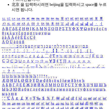
北京 을 입력하시려면
beijing
을 입력하시고 space를 누르
시면 됩니다.
ㅥ
ㅦ
ㅧ
ㅨ
ㅩ
ㅪ
ㅫ
ㅬ
ㅭ
ㅮ
ㅯ
ㅰ
ㅱ
ㅲ
ㅳ
ㅴ
ㅵ
ㅶ
ㅷ
ㅸ
ㅹ
ㅺ
ㅻ
ㅼ
ㅽ
ㅾ
ㅿ
ㆀ
ㆁ
ㆂ
ㆃ
ㆄ
ㆅ
ㆆ
ㆇ
ㆈ
ㆉ
ㆊ
ㆋ
ㆌ
ㆍ
ㆎ
Α
Β
Γ
Δ
Ε
Ζ
Η
Θ
Ι
Κ
Λ
Μ
Ν
Ξ
Ο
Π
Ρ
Σ
Τ
Υ
Φ
Χ
Ψ
Ω
α
β
γ
δ
ε
ζ
η
θ
ι
κ
λ
μ
ν
ξ
ο
π
ρ
σ
τ
υ
φ
χ
ψ
ω
á
à
Á
À
é
è
É
È
ç
Ç
ê
Ä
Ö
Ü
ä
ö
ü
ß
ְ
ֳ
ֲ
ֱ
ָ
ַ
ֵ
ֶ
ִ
ֹ
ּ
ֻ
ׂ
ׁ
ּ
ב
ה
נ
מ
צ
ת
ץ
ש
ד
ג
כ
ע
י
ח
ל
ך
ף
ק
ר
א
ט
ו
ן
ם
פ
‘
’
“
”
〔
〕
〈
〉
「
」
『
』
【
】
＂
（
）
［
］
｛
｝
±
×
÷
≠
≤
≥
∞
∴
♂
♀
∠
⊥
⌒
∂
∇
≡
≒
≪
≫
√
∽
∝
∵
∫
∬
∈
∋
⊆
⊇
⊂
⊃
∪
∩
∧
∨
￢
⇒
⇔
∀
∃
∮
∑
∏
＋
－
＜
＝
＞
、
。
·
‥
…
¨
〃
―
∥
＼
∼
´
～
ˇ
˘
˝
˚
˙
¸
˛
¡
¿
ː
！
＇
，
．
／
：
；
？
＾
＿
｀
｜
½
⅓
⅔
¼
¾
⅛
⅜
⅝
⅞
¹
²
³
⁴
ⁿ
₁
₂
₃
₄
Æ
Ð
Ħ
Ĳ
Ł
Ø
Œ
Þ
Ŧ
Ŋ
æ
đ
ð
ħ
ı
ĳ
ĸ
ŀ
ł
ø
œ
ß
þ
ŧ
ŋ
ŉ
А
Б
В
Г
Д
Е
Ё
Ж
З
И
Й
К
Л
М
Н
О
П
Р
С
Т
У
Ф
Х
Ц
Ч
Ш
Щ
Ъ
Ы
Ь
Э
Ю
Я
а
б
в
г
д
е
ё
ж
з
и
й
к
л
м
н
о
п
р
с
т
у
ф
х
ц
ч
ш
щ
ъ
ы
ь
э
ю
я
′
″
℃
Å
￠
￡
￥
¤
℉
‰
＄
％
Ｆ
￦
㎕
㎖
㎗
ℓ
㎘
㏄
㎣
㎤
㎥
㎦
㎙
㎚
㎛
㎜
㎝
㎞
㎟
㎠
㎡
㎢
㏊
㎍
㎎
㎏
㏏
㎈
㎉
㏈
㎧
㎨
㎰
㎱
㎲
㎳
㎴
㎵
㎶
㎷
㎸
㎹
㎀
㎁
㎂
㎃
㎄
㎺
㎻
㎽
㎾
㎿
㎐
㎑