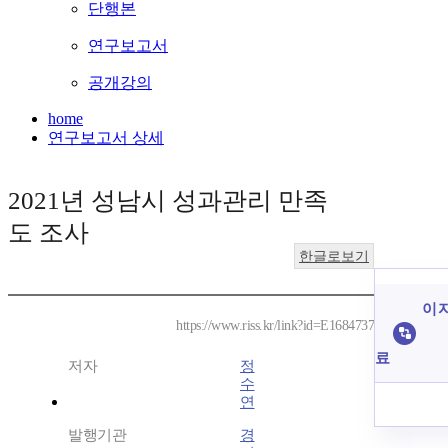
단행본
연구보고서
공개강의
home
연구보고서 상세
2021년 성남시 성과관리 만족
도 조사
한글로보기
이 
https://www.riss.kr/link?id=E1684737
료
저자
정
수
연
발행기관
경