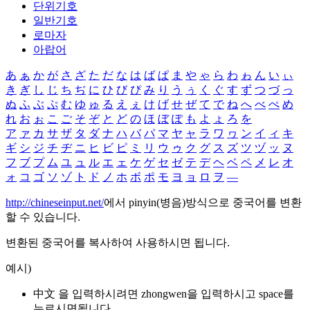
단위기호
일반기호
로마자
아랍어
あ
ぁ
か
が
さ
ざ
た
だ
な
は
ば
ぱ
ま
や
ゃ
ら
わ
ゎ
ん
い
ぃ
き
ぎ
し
じ
ち
ぢ
に
ひ
び
ぴ
み
り
う
ぅ
く
ぐ
す
ず
つ
づ
っ
ぬ
ふ
ぶ
ぷ
む
ゆ
ゅ
る
え
ぇ
け
げ
せ
ぜ
て
で
ね
へ
べ
ぺ
め
れ
お
ぉ
こ
ご
そ
ぞ
と
ど
の
ほ
ぼ
ぽ
も
よ
ょ
ろ
を
ア
ァ
カ
サ
ザ
タ
ダ
ナ
ハ
バ
パ
マ
ヤ
ャ
ラ
ワ
ヮ
ン
イ
ィ
キ
ギ
シ
ジ
チ
ヂ
ニ
ヒ
ビ
ピ
ミ
リ
ウ
ゥ
ク
グ
ス
ズ
ツ
ヅ
ッ
ヌ
フ
ブ
プ
ム
ユ
ュ
ル
エ
ェ
ケ
ゲ
セ
ゼ
テ
デ
ヘ
ベ
ペ
メ
レ
オ
ォ
コ
ゴ
ソ
ゾ
ト
ド
ノ
ホ
ボ
ポ
モ
ヨ
ョ
ロ
ヲ
―
http://chineseinput.net/
에서 pinyin(병음)방식으로 중국어를 변환
할 수 있습니다.
변환된 중국어를 복사하여 사용하시면 됩니다.
예시)
中文 을 입력하시려면
zhongwen
을 입력하시고 space를
누르시면됩니다.