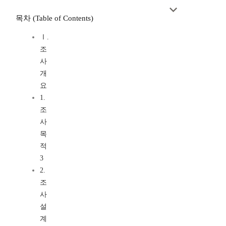
목차 (Table of Contents)
Ⅰ.
조
사
개
요
1.
조
사
목
적
3
2.
조
사
설
계