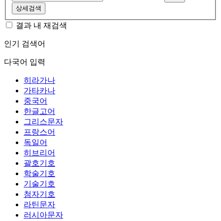
상세검색
결과 내 재검색
인기 검색어
다국어 입력
히라가나
가타카나
중국어
한글고어
그리스문자
프랑스어
독일어
히브리어
괄호기호
학술기호
기술기호
첨자기호
라틴문자
러시아문자