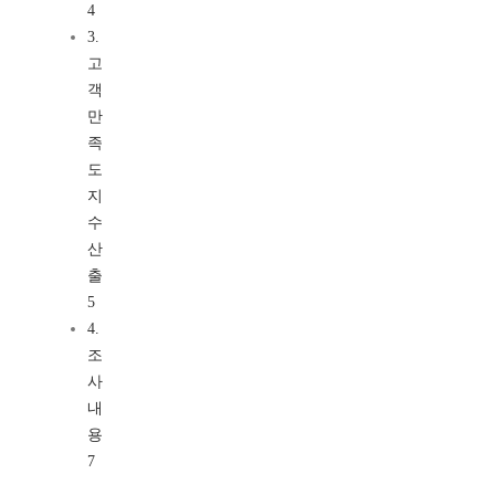
4
3.
고
객
만
족
도
지
수
산
출
5
4.
조
사
내
용
7