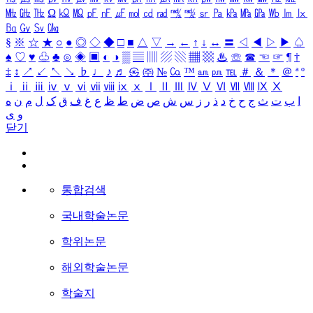
㎒
㎓
㎔
Ω
㏀
㏁
㎊
㎋
㎌
㏖
㏅
㎭
㎮
㎯
㏛
㎩
㎪
㎫
㎬
㏝
㏐
㏓
㏃
㏉
㏜
㏆
§
※
☆
★
○
●
◎
◇
◆
□
■
△
▽
→
←
↑
↓
↔
〓
◁
◀
▷
▶
♤
♠
♡
♥
♧
♣
⊙
◈
▣
◐
◑
▒
▤
▥
▨
▧
▦
▩
♨
☏
☎
☜
☞
¶
†
‡
↕
↗
↙
↖
↘
♭
♩
♪
♬
㉿
㈜
№
㏇
™
㏂
㏘
℡
＃
＆
＊
＠
ª
º
ⅰ
ⅱ
ⅲ
ⅳ
ⅴ
ⅵ
ⅶ
ⅷ
ⅸ
ⅹ
Ⅰ
Ⅱ
Ⅲ
Ⅳ
Ⅴ
Ⅵ
Ⅶ
Ⅷ
Ⅸ
Ⅹ
ا
ب
ت
ث
ج
ح
خ
د
ذ
ر
ز
س
ش
ص
ض
ط
ظ
ع
غ
ف
ق
ک
ل
م
ن
ه
و
ی
닫기
통합검색
국내학술논문
학위논문
해외학술논문
학술지