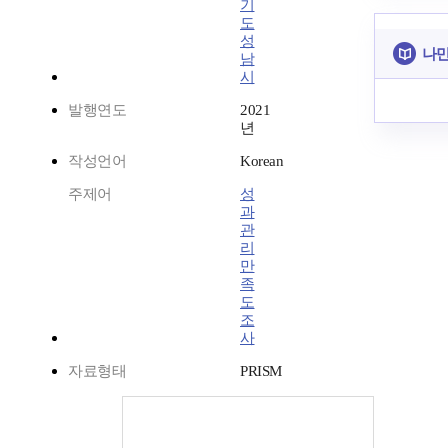
기
도
성
나만
남
시
발행연도
2021
년
작성언어
Korean
주제어
성
과
관
리
만
족
도
조
사
자료형태
PRISM