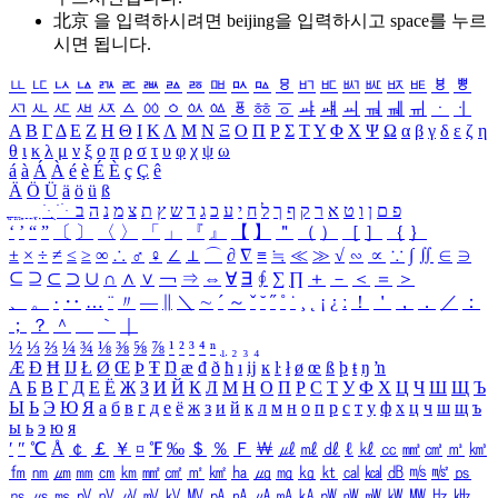
北京 을 입력하시려면
beijing
을 입력하시고 space를 누르
시면 됩니다.
ㅥ
ㅦ
ㅧ
ㅨ
ㅩ
ㅪ
ㅫ
ㅬ
ㅭ
ㅮ
ㅯ
ㅰ
ㅱ
ㅲ
ㅳ
ㅴ
ㅵ
ㅶ
ㅷ
ㅸ
ㅹ
ㅺ
ㅻ
ㅼ
ㅽ
ㅾ
ㅿ
ㆀ
ㆁ
ㆂ
ㆃ
ㆄ
ㆅ
ㆆ
ㆇ
ㆈ
ㆉ
ㆊ
ㆋ
ㆌ
ㆍ
ㆎ
Α
Β
Γ
Δ
Ε
Ζ
Η
Θ
Ι
Κ
Λ
Μ
Ν
Ξ
Ο
Π
Ρ
Σ
Τ
Υ
Φ
Χ
Ψ
Ω
α
β
γ
δ
ε
ζ
η
θ
ι
κ
λ
μ
ν
ξ
ο
π
ρ
σ
τ
υ
φ
χ
ψ
ω
á
à
Á
À
é
è
É
È
ç
Ç
ê
Ä
Ö
Ü
ä
ö
ü
ß
ְ
ֳ
ֲ
ֱ
ָ
ַ
ֵ
ֶ
ִ
ֹ
ּ
ֻ
ׂ
ׁ
ּ
ב
ה
נ
מ
צ
ת
ץ
ש
ד
ג
כ
ע
י
ח
ל
ך
ף
ק
ר
א
ט
ו
ן
ם
פ
‘
’
“
”
〔
〕
〈
〉
「
」
『
』
【
】
＂
（
）
［
］
｛
｝
±
×
÷
≠
≤
≥
∞
∴
♂
♀
∠
⊥
⌒
∂
∇
≡
≒
≪
≫
√
∽
∝
∵
∫
∬
∈
∋
⊆
⊇
⊂
⊃
∪
∩
∧
∨
￢
⇒
⇔
∀
∃
∮
∑
∏
＋
－
＜
＝
＞
、
。
·
‥
…
¨
〃
―
∥
＼
∼
´
～
ˇ
˘
˝
˚
˙
¸
˛
¡
¿
ː
！
＇
，
．
／
：
；
？
＾
＿
｀
｜
½
⅓
⅔
¼
¾
⅛
⅜
⅝
⅞
¹
²
³
⁴
ⁿ
₁
₂
₃
₄
Æ
Ð
Ħ
Ĳ
Ł
Ø
Œ
Þ
Ŧ
Ŋ
æ
đ
ð
ħ
ı
ĳ
ĸ
ŀ
ł
ø
œ
ß
þ
ŧ
ŋ
ŉ
А
Б
В
Г
Д
Е
Ё
Ж
З
И
Й
К
Л
М
Н
О
П
Р
С
Т
У
Ф
Х
Ц
Ч
Ш
Щ
Ъ
Ы
Ь
Э
Ю
Я
а
б
в
г
д
е
ё
ж
з
и
й
к
л
м
н
о
п
р
с
т
у
ф
х
ц
ч
ш
щ
ъ
ы
ь
э
ю
я
′
″
℃
Å
￠
￡
￥
¤
℉
‰
＄
％
Ｆ
￦
㎕
㎖
㎗
ℓ
㎘
㏄
㎣
㎤
㎥
㎦
㎙
㎚
㎛
㎜
㎝
㎞
㎟
㎠
㎡
㎢
㏊
㎍
㎎
㎏
㏏
㎈
㎉
㏈
㎧
㎨
㎰
㎱
㎲
㎳
㎴
㎵
㎶
㎷
㎸
㎹
㎀
㎁
㎂
㎃
㎄
㎺
㎻
㎽
㎾
㎿
㎐
㎑