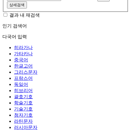
상세검색
결과 내 재검색
인기 검색어
다국어 입력
히라가나
가타카나
중국어
한글고어
그리스문자
프랑스어
독일어
히브리어
괄호기호
학술기호
기술기호
첨자기호
라틴문자
러시아문자