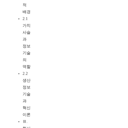
적
배경
2.1
가치
사슬
과
정보
기술
의
역할
2.2
생산
정보
기술
과
혁신
이론
Ⅲ.