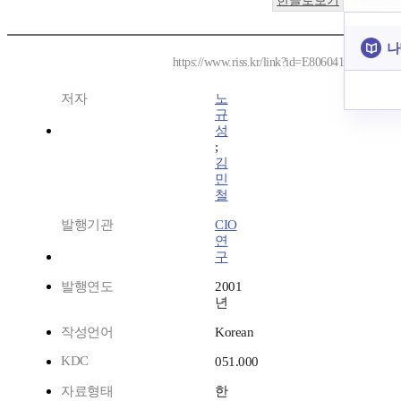
한글로보기
나
https://www.riss.kr/link?id=E806041
저자
노
규
성
;
김
민
철
발행기관
CIO
연
구
발행연도
2001
년
작성언어
Korean
KDC
051.000
자료형태
한