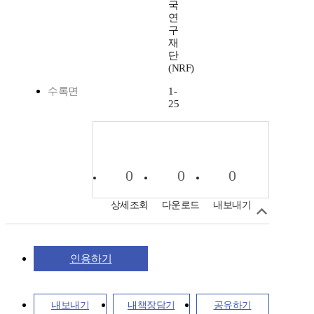
국
연
구
재
단
(NRF)
수록면
1-
25
0
0
0
상세조회
다운로드
내보내기
인용하기
내보내기
내책장담기
공유하기