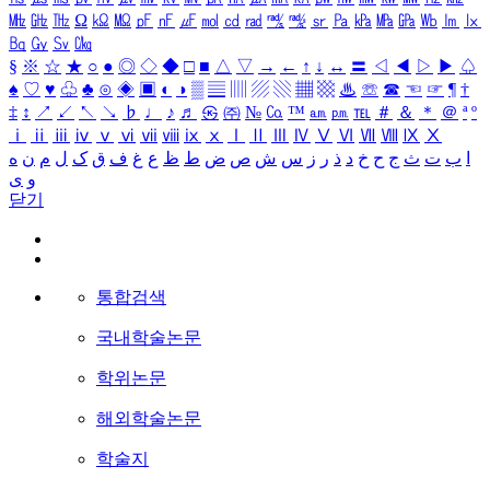
㎒
㎓
㎔
Ω
㏀
㏁
㎊
㎋
㎌
㏖
㏅
㎭
㎮
㎯
㏛
㎩
㎪
㎫
㎬
㏝
㏐
㏓
㏃
㏉
㏜
㏆
§
※
☆
★
○
●
◎
◇
◆
□
■
△
▽
→
←
↑
↓
↔
〓
◁
◀
▷
▶
♤
♠
♡
♥
♧
♣
⊙
◈
▣
◐
◑
▒
▤
▥
▨
▧
▦
▩
♨
☏
☎
☜
☞
¶
†
‡
↕
↗
↙
↖
↘
♭
♩
♪
♬
㉿
㈜
№
㏇
™
㏂
㏘
℡
＃
＆
＊
＠
ª
º
ⅰ
ⅱ
ⅲ
ⅳ
ⅴ
ⅵ
ⅶ
ⅷ
ⅸ
ⅹ
Ⅰ
Ⅱ
Ⅲ
Ⅳ
Ⅴ
Ⅵ
Ⅶ
Ⅷ
Ⅸ
Ⅹ
ا
ب
ت
ث
ج
ح
خ
د
ذ
ر
ز
س
ش
ص
ض
ط
ظ
ع
غ
ف
ق
ک
ل
م
ن
ه
و
ی
닫기
통합검색
국내학술논문
학위논문
해외학술논문
학술지