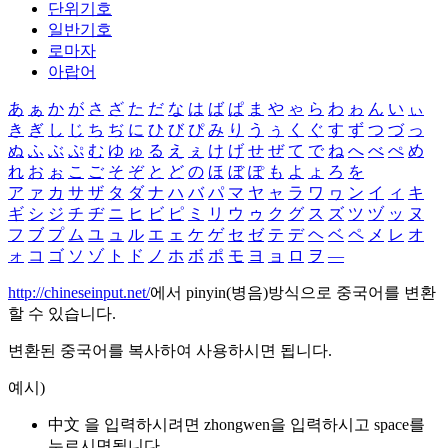
단위기호
일반기호
로마자
아랍어
あ
ぁ
か
が
さ
ざ
た
だ
な
は
ば
ぱ
ま
や
ゃ
ら
わ
ゎ
ん
い
ぃ
き
ぎ
し
じ
ち
ぢ
に
ひ
び
ぴ
み
り
う
ぅ
く
ぐ
す
ず
つ
づ
っ
ぬ
ふ
ぶ
ぷ
む
ゆ
ゅ
る
え
ぇ
け
げ
せ
ぜ
て
で
ね
へ
べ
ぺ
め
れ
お
ぉ
こ
ご
そ
ぞ
と
ど
の
ほ
ぼ
ぽ
も
よ
ょ
ろ
を
ア
ァ
カ
サ
ザ
タ
ダ
ナ
ハ
バ
パ
マ
ヤ
ャ
ラ
ワ
ヮ
ン
イ
ィ
キ
ギ
シ
ジ
チ
ヂ
ニ
ヒ
ビ
ピ
ミ
リ
ウ
ゥ
ク
グ
ス
ズ
ツ
ヅ
ッ
ヌ
フ
ブ
プ
ム
ユ
ュ
ル
エ
ェ
ケ
ゲ
セ
ゼ
テ
デ
ヘ
ベ
ペ
メ
レ
オ
ォ
コ
ゴ
ソ
ゾ
ト
ド
ノ
ホ
ボ
ポ
モ
ヨ
ョ
ロ
ヲ
―
http://chineseinput.net/
에서 pinyin(병음)방식으로 중국어를 변환
할 수 있습니다.
변환된 중국어를 복사하여 사용하시면 됩니다.
예시)
中文 을 입력하시려면
zhongwen
을 입력하시고 space를
누르시면됩니다.