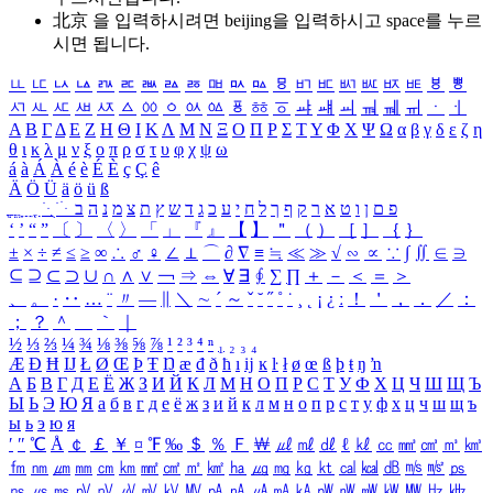
北京 을 입력하시려면
beijing
을 입력하시고 space를 누르
시면 됩니다.
ㅥ
ㅦ
ㅧ
ㅨ
ㅩ
ㅪ
ㅫ
ㅬ
ㅭ
ㅮ
ㅯ
ㅰ
ㅱ
ㅲ
ㅳ
ㅴ
ㅵ
ㅶ
ㅷ
ㅸ
ㅹ
ㅺ
ㅻ
ㅼ
ㅽ
ㅾ
ㅿ
ㆀ
ㆁ
ㆂ
ㆃ
ㆄ
ㆅ
ㆆ
ㆇ
ㆈ
ㆉ
ㆊ
ㆋ
ㆌ
ㆍ
ㆎ
Α
Β
Γ
Δ
Ε
Ζ
Η
Θ
Ι
Κ
Λ
Μ
Ν
Ξ
Ο
Π
Ρ
Σ
Τ
Υ
Φ
Χ
Ψ
Ω
α
β
γ
δ
ε
ζ
η
θ
ι
κ
λ
μ
ν
ξ
ο
π
ρ
σ
τ
υ
φ
χ
ψ
ω
á
à
Á
À
é
è
É
È
ç
Ç
ê
Ä
Ö
Ü
ä
ö
ü
ß
ְ
ֳ
ֲ
ֱ
ָ
ַ
ֵ
ֶ
ִ
ֹ
ּ
ֻ
ׂ
ׁ
ּ
ב
ה
נ
מ
צ
ת
ץ
ש
ד
ג
כ
ע
י
ח
ל
ך
ף
ק
ר
א
ט
ו
ן
ם
פ
‘
’
“
”
〔
〕
〈
〉
「
」
『
』
【
】
＂
（
）
［
］
｛
｝
±
×
÷
≠
≤
≥
∞
∴
♂
♀
∠
⊥
⌒
∂
∇
≡
≒
≪
≫
√
∽
∝
∵
∫
∬
∈
∋
⊆
⊇
⊂
⊃
∪
∩
∧
∨
￢
⇒
⇔
∀
∃
∮
∑
∏
＋
－
＜
＝
＞
、
。
·
‥
…
¨
〃
―
∥
＼
∼
´
～
ˇ
˘
˝
˚
˙
¸
˛
¡
¿
ː
！
＇
，
．
／
：
；
？
＾
＿
｀
｜
½
⅓
⅔
¼
¾
⅛
⅜
⅝
⅞
¹
²
³
⁴
ⁿ
₁
₂
₃
₄
Æ
Ð
Ħ
Ĳ
Ł
Ø
Œ
Þ
Ŧ
Ŋ
æ
đ
ð
ħ
ı
ĳ
ĸ
ŀ
ł
ø
œ
ß
þ
ŧ
ŋ
ŉ
А
Б
В
Г
Д
Е
Ё
Ж
З
И
Й
К
Л
М
Н
О
П
Р
С
Т
У
Ф
Х
Ц
Ч
Ш
Щ
Ъ
Ы
Ь
Э
Ю
Я
а
б
в
г
д
е
ё
ж
з
и
й
к
л
м
н
о
п
р
с
т
у
ф
х
ц
ч
ш
щ
ъ
ы
ь
э
ю
я
′
″
℃
Å
￠
￡
￥
¤
℉
‰
＄
％
Ｆ
￦
㎕
㎖
㎗
ℓ
㎘
㏄
㎣
㎤
㎥
㎦
㎙
㎚
㎛
㎜
㎝
㎞
㎟
㎠
㎡
㎢
㏊
㎍
㎎
㎏
㏏
㎈
㎉
㏈
㎧
㎨
㎰
㎱
㎲
㎳
㎴
㎵
㎶
㎷
㎸
㎹
㎀
㎁
㎂
㎃
㎄
㎺
㎻
㎽
㎾
㎿
㎐
㎑