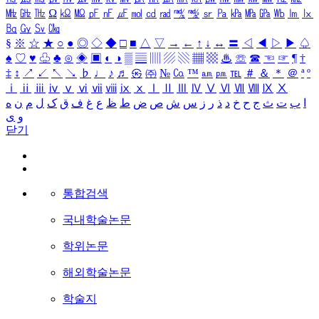
㎒
㎓
㎔
Ω
㏀
㏁
㎊
㎋
㎌
㏖
㏅
㎭
㎮
㎯
㏛
㎩
㎪
㎫
㎬
㏝
㏐
㏓
㏃
㏉
㏜
㏆
§
※
☆
★
○
●
◎
◇
◆
□
■
△
▽
→
←
↑
↓
↔
〓
◁
◀
▷
▶
♤
♠
♡
♥
♧
♣
⊙
◈
▣
◐
◑
▒
▤
▥
▨
▧
▦
▩
♨
☏
☎
☜
☞
¶
†
‡
↕
↗
↙
↖
↘
♭
♩
♪
♬
㉿
㈜
№
㏇
™
㏂
㏘
℡
＃
＆
＊
＠
ª
º
ⅰ
ⅱ
ⅲ
ⅳ
ⅴ
ⅵ
ⅶ
ⅷ
ⅸ
ⅹ
Ⅰ
Ⅱ
Ⅲ
Ⅳ
Ⅴ
Ⅵ
Ⅶ
Ⅷ
Ⅸ
Ⅹ
ا
ب
ت
ث
ج
ح
خ
د
ذ
ر
ز
س
ش
ص
ض
ط
ظ
ع
غ
ف
ق
ک
ل
م
ن
ه
و
ی
닫기
통합검색
국내학술논문
학위논문
해외학술논문
학술지