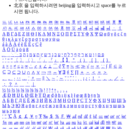
北京 을 입력하시려면
beijing
을 입력하시고 space를 누르
시면 됩니다.
ㅥ
ㅦ
ㅧ
ㅨ
ㅩ
ㅪ
ㅫ
ㅬ
ㅭ
ㅮ
ㅯ
ㅰ
ㅱ
ㅲ
ㅳ
ㅴ
ㅵ
ㅶ
ㅷ
ㅸ
ㅹ
ㅺ
ㅻ
ㅼ
ㅽ
ㅾ
ㅿ
ㆀ
ㆁ
ㆂ
ㆃ
ㆄ
ㆅ
ㆆ
ㆇ
ㆈ
ㆉ
ㆊ
ㆋ
ㆌ
ㆍ
ㆎ
Α
Β
Γ
Δ
Ε
Ζ
Η
Θ
Ι
Κ
Λ
Μ
Ν
Ξ
Ο
Π
Ρ
Σ
Τ
Υ
Φ
Χ
Ψ
Ω
α
β
γ
δ
ε
ζ
η
θ
ι
κ
λ
μ
ν
ξ
ο
π
ρ
σ
τ
υ
φ
χ
ψ
ω
á
à
Á
À
é
è
É
È
ç
Ç
ê
Ä
Ö
Ü
ä
ö
ü
ß
ְ
ֳ
ֲ
ֱ
ָ
ַ
ֵ
ֶ
ִ
ֹ
ּ
ֻ
ׂ
ׁ
ּ
ב
ה
נ
מ
צ
ת
ץ
ש
ד
ג
כ
ע
י
ח
ל
ך
ף
ק
ר
א
ט
ו
ן
ם
פ
‘
’
“
”
〔
〕
〈
〉
「
」
『
』
【
】
＂
（
）
［
］
｛
｝
±
×
÷
≠
≤
≥
∞
∴
♂
♀
∠
⊥
⌒
∂
∇
≡
≒
≪
≫
√
∽
∝
∵
∫
∬
∈
∋
⊆
⊇
⊂
⊃
∪
∩
∧
∨
￢
⇒
⇔
∀
∃
∮
∑
∏
＋
－
＜
＝
＞
、
。
·
‥
…
¨
〃
―
∥
＼
∼
´
～
ˇ
˘
˝
˚
˙
¸
˛
¡
¿
ː
！
＇
，
．
／
：
；
？
＾
＿
｀
｜
½
⅓
⅔
¼
¾
⅛
⅜
⅝
⅞
¹
²
³
⁴
ⁿ
₁
₂
₃
₄
Æ
Ð
Ħ
Ĳ
Ł
Ø
Œ
Þ
Ŧ
Ŋ
æ
đ
ð
ħ
ı
ĳ
ĸ
ŀ
ł
ø
œ
ß
þ
ŧ
ŋ
ŉ
А
Б
В
Г
Д
Е
Ё
Ж
З
И
Й
К
Л
М
Н
О
П
Р
С
Т
У
Ф
Х
Ц
Ч
Ш
Щ
Ъ
Ы
Ь
Э
Ю
Я
а
б
в
г
д
е
ё
ж
з
и
й
к
л
м
н
о
п
р
с
т
у
ф
х
ц
ч
ш
щ
ъ
ы
ь
э
ю
я
′
″
℃
Å
￠
￡
￥
¤
℉
‰
＄
％
Ｆ
￦
㎕
㎖
㎗
ℓ
㎘
㏄
㎣
㎤
㎥
㎦
㎙
㎚
㎛
㎜
㎝
㎞
㎟
㎠
㎡
㎢
㏊
㎍
㎎
㎏
㏏
㎈
㎉
㏈
㎧
㎨
㎰
㎱
㎲
㎳
㎴
㎵
㎶
㎷
㎸
㎹
㎀
㎁
㎂
㎃
㎄
㎺
㎻
㎽
㎾
㎿
㎐
㎑