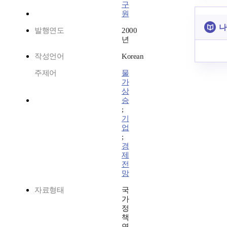
구
원
나
발행연도
2000
년
작성언어
Korean
주제어
물
가
상
승
;
기
업
;
경
제
전
망
자료형태
국
가
정
책
연