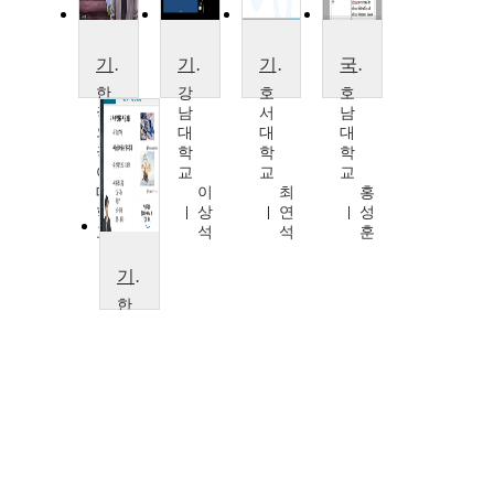
기업재무론
기업가정신과 창업
기업가정신과 창업기초
국제기업전략
한
강
호
호
국
남
서
남
외
대
대
대
국
학
학
학
어
교
교
교
대
이
최
홍
학
상
연
성
교
석
석
훈
박
기
기업가정신
봉
한
세
대
학
교
김
현
회