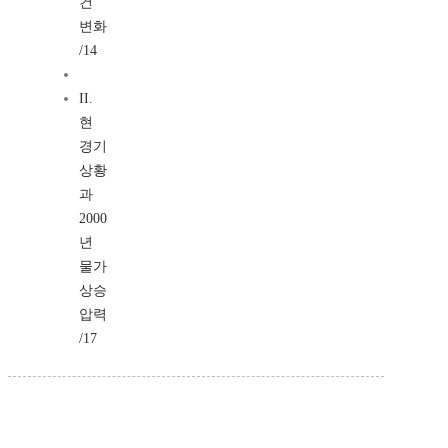
건
변화
/14
II.
현
경기
상황
과
2000
년
물가
상승
압력
/17