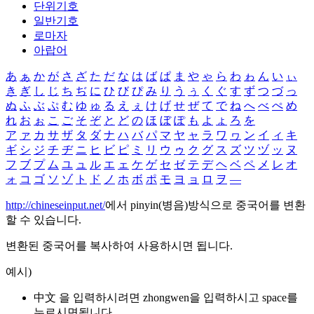
단위기호
일반기호
로마자
아랍어
あ
ぁ
か
が
さ
ざ
た
だ
な
は
ば
ぱ
ま
や
ゃ
ら
わ
ゎ
ん
い
ぃ
き
ぎ
し
じ
ち
ぢ
に
ひ
び
ぴ
み
り
う
ぅ
く
ぐ
す
ず
つ
づ
っ
ぬ
ふ
ぶ
ぷ
む
ゆ
ゅ
る
え
ぇ
け
げ
せ
ぜ
て
で
ね
へ
べ
ぺ
め
れ
お
ぉ
こ
ご
そ
ぞ
と
ど
の
ほ
ぼ
ぽ
も
よ
ょ
ろ
を
ア
ァ
カ
サ
ザ
タ
ダ
ナ
ハ
バ
パ
マ
ヤ
ャ
ラ
ワ
ヮ
ン
イ
ィ
キ
ギ
シ
ジ
チ
ヂ
ニ
ヒ
ビ
ピ
ミ
リ
ウ
ゥ
ク
グ
ス
ズ
ツ
ヅ
ッ
ヌ
フ
ブ
プ
ム
ユ
ュ
ル
エ
ェ
ケ
ゲ
セ
ゼ
テ
デ
ヘ
ベ
ペ
メ
レ
オ
ォ
コ
ゴ
ソ
ゾ
ト
ド
ノ
ホ
ボ
ポ
モ
ヨ
ョ
ロ
ヲ
―
http://chineseinput.net/
에서 pinyin(병음)방식으로 중국어를 변환
할 수 있습니다.
변환된 중국어를 복사하여 사용하시면 됩니다.
예시)
中文 을 입력하시려면
zhongwen
을 입력하시고 space를
누르시면됩니다.