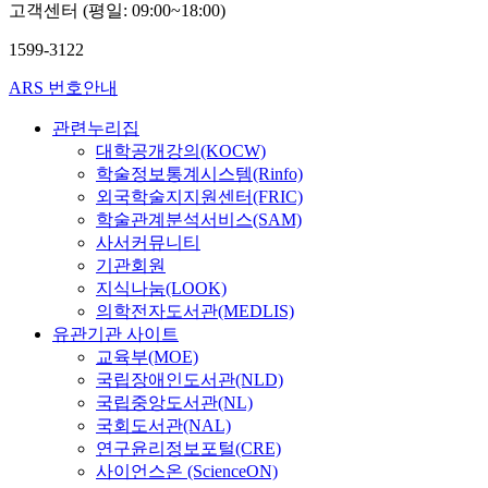
고객센터 (평일: 09:00~18:00)
1599-3122
ARS 번호안내
관련누리집
대학공개강의(KOCW)
학술정보통계시스템(Rinfo)
외국학술지지원센터(FRIC)
학술관계분석서비스(SAM)
사서커뮤니티
기관회원
지식나눔(LOOK)
의학전자도서관(MEDLIS)
유관기관 사이트
교육부(MOE)
국립장애인도서관(NLD)
국립중앙도서관(NL)
국회도서관(NAL)
연구윤리정보포털(CRE)
사이언스온 (ScienceON)