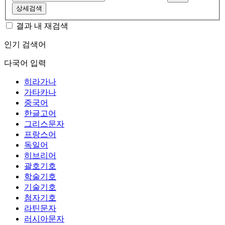
상세검색
결과 내 재검색
인기 검색어
다국어 입력
히라가나
가타카나
중국어
한글고어
그리스문자
프랑스어
독일어
히브리어
괄호기호
학술기호
기술기호
첨자기호
라틴문자
러시아문자