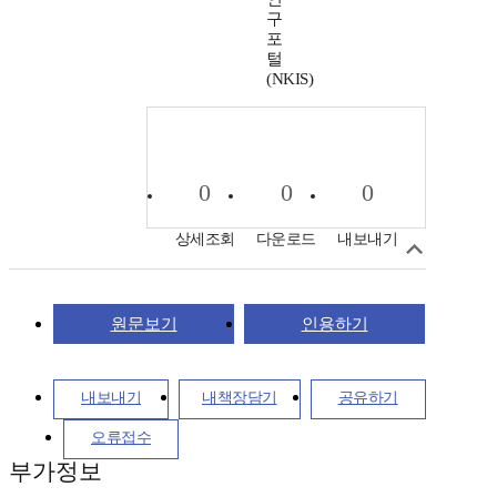
구
포
털
(NKIS)
0
0
0
상세조회
다운로드
내보내기
원문보기
인용하기
내보내기
내책장담기
공유하기
오류접수
부가정보