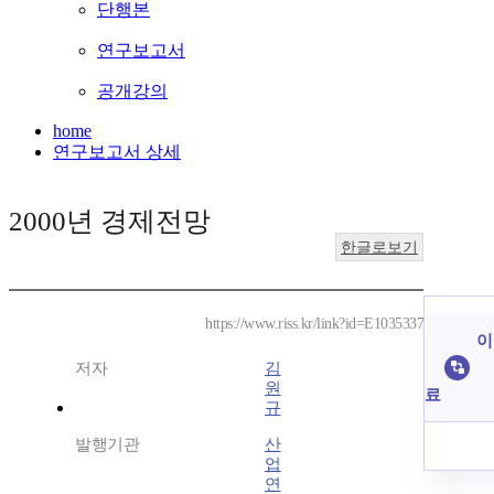
단행본
연구보고서
공개강의
home
연구보고서 상세
2000년 경제전망
한글로보기
https://www.riss.kr/link?id=E1035337
이
저자
김
원
료
규
발행기관
산
업
연