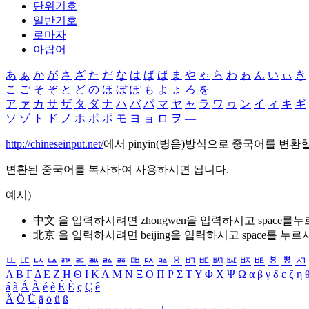
단위기호
일반기호
로마자
아랍어
あ
ぁ
か
が
さ
ざ
た
だ
な
は
ば
ぱ
ま
や
ゃ
ら
わ
ゎ
ん
い
ぃ
き
こ
ご
そ
ぞ
と
ど
の
ほ
ぼ
ぽ
も
よ
ょ
ろ
を
ア
ァ
カ
サ
ザ
タ
ダ
ナ
ハ
バ
パ
マ
ヤ
ャ
ラ
ワ
ヮ
ン
イ
ィ
キ
ギ
ソ
ゾ
ト
ド
ノ
ホ
ボ
ポ
モ
ヨ
ョ
ロ
ヲ
―
http://chineseinput.net/
에서 pinyin(병음)방식으로 중국어를 변환
변환된 중국어를 복사하여 사용하시면 됩니다.
예시)
中文 을 입력하시려면
zhongwen
을 입력하시고 space를
北京 을 입력하시려면
beijing
을 입력하시고 space를 누르
ㅥ
ㅦ
ㅧ
ㅨ
ㅩ
ㅪ
ㅫ
ㅬ
ㅭ
ㅮ
ㅯ
ㅰ
ㅱ
ㅲ
ㅳ
ㅴ
ㅵ
ㅶ
ㅷ
ㅸ
ㅹ
ㅺ
Α
Β
Γ
Δ
Ε
Ζ
Η
Θ
Ι
Κ
Λ
Μ
Ν
Ξ
Ο
Π
Ρ
Σ
Τ
Υ
Φ
Χ
Ψ
Ω
α
β
γ
δ
ε
ζ
η
á
à
Á
À
é
è
É
È
ç
Ç
ê
Ä
Ö
Ü
ä
ö
ü
ß