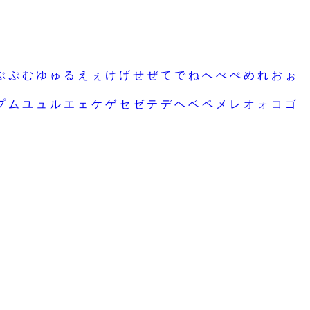
ぶ
ぷ
む
ゆ
ゅ
る
え
ぇ
け
げ
せ
ぜ
て
で
ね
へ
べ
ぺ
め
れ
お
ぉ
プ
ム
ユ
ュ
ル
エ
ェ
ケ
ゲ
セ
ゼ
テ
デ
ヘ
ベ
ペ
メ
レ
オ
ォ
コ
ゴ