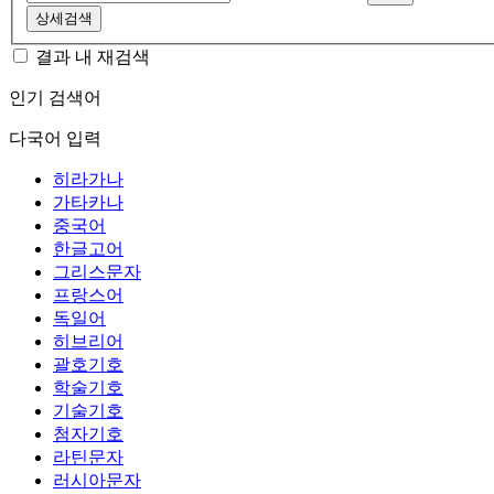
상세검색
결과 내 재검색
인기 검색어
다국어 입력
히라가나
가타카나
중국어
한글고어
그리스문자
프랑스어
독일어
히브리어
괄호기호
학술기호
기술기호
첨자기호
라틴문자
러시아문자