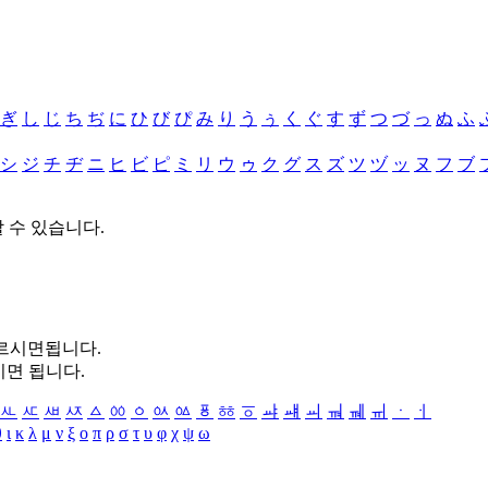
ぎ
し
じ
ち
ぢ
に
ひ
び
ぴ
み
り
う
ぅ
く
ぐ
す
ず
つ
づ
っ
ぬ
ふ
シ
ジ
チ
ヂ
ニ
ヒ
ビ
ピ
ミ
リ
ウ
ゥ
ク
グ
ス
ズ
ツ
ヅ
ッ
ヌ
フ
ブ
할 수 있습니다.
누르시면됩니다.
시면 됩니다.
ㅻ
ㅼ
ㅽ
ㅾ
ㅿ
ㆀ
ㆁ
ㆂ
ㆃ
ㆄ
ㆅ
ㆆ
ㆇ
ㆈ
ㆉ
ㆊ
ㆋ
ㆌ
ㆍ
ㆎ
θ
ι
κ
λ
μ
ν
ξ
ο
π
ρ
σ
τ
υ
φ
χ
ψ
ω