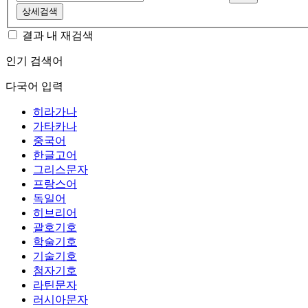
상세검색
결과 내 재검색
인기 검색어
다국어 입력
히라가나
가타카나
중국어
한글고어
그리스문자
프랑스어
독일어
히브리어
괄호기호
학술기호
기술기호
첨자기호
라틴문자
러시아문자