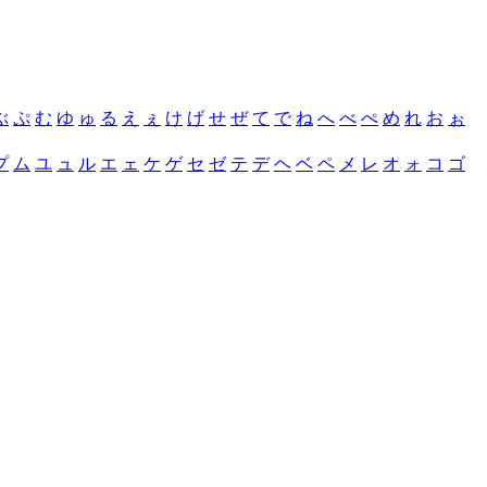
ぶ
ぷ
む
ゆ
ゅ
る
え
ぇ
け
げ
せ
ぜ
て
で
ね
へ
べ
ぺ
め
れ
お
ぉ
プ
ム
ユ
ュ
ル
エ
ェ
ケ
ゲ
セ
ゼ
テ
デ
ヘ
ベ
ペ
メ
レ
オ
ォ
コ
ゴ