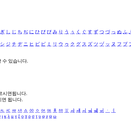
ぎ
し
じ
ち
ぢ
に
ひ
び
ぴ
み
り
う
ぅ
く
ぐ
す
ず
つ
づ
っ
ぬ
ふ
シ
ジ
チ
ヂ
ニ
ヒ
ビ
ピ
ミ
リ
ウ
ゥ
ク
グ
ス
ズ
ツ
ヅ
ッ
ヌ
フ
ブ
할 수 있습니다.
누르시면됩니다.
시면 됩니다.
ㅻ
ㅼ
ㅽ
ㅾ
ㅿ
ㆀ
ㆁ
ㆂ
ㆃ
ㆄ
ㆅ
ㆆ
ㆇ
ㆈ
ㆉ
ㆊ
ㆋ
ㆌ
ㆍ
ㆎ
θ
ι
κ
λ
μ
ν
ξ
ο
π
ρ
σ
τ
υ
φ
χ
ψ
ω