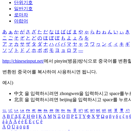
단위기호
일반기호
로마자
아랍어
あ
ぁ
か
が
さ
ざ
た
だ
な
は
ば
ぱ
ま
や
ゃ
ら
わ
ゎ
ん
い
ぃ
き
こ
ご
そ
ぞ
と
ど
の
ほ
ぼ
ぽ
も
よ
ょ
ろ
を
ア
ァ
カ
サ
ザ
タ
ダ
ナ
ハ
バ
パ
マ
ヤ
ャ
ラ
ワ
ヮ
ン
イ
ィ
キ
ギ
ソ
ゾ
ト
ド
ノ
ホ
ボ
ポ
モ
ヨ
ョ
ロ
ヲ
―
http://chineseinput.net/
에서 pinyin(병음)방식으로 중국어를 변환
변환된 중국어를 복사하여 사용하시면 됩니다.
예시)
中文 을 입력하시려면
zhongwen
을 입력하시고 space를
北京 을 입력하시려면
beijing
을 입력하시고 space를 누르
ㅥ
ㅦ
ㅧ
ㅨ
ㅩ
ㅪ
ㅫ
ㅬ
ㅭ
ㅮ
ㅯ
ㅰ
ㅱ
ㅲ
ㅳ
ㅴ
ㅵ
ㅶ
ㅷ
ㅸ
ㅹ
ㅺ
Α
Β
Γ
Δ
Ε
Ζ
Η
Θ
Ι
Κ
Λ
Μ
Ν
Ξ
Ο
Π
Ρ
Σ
Τ
Υ
Φ
Χ
Ψ
Ω
α
β
γ
δ
ε
ζ
η
á
à
Á
À
é
è
É
È
ç
Ç
ê
Ä
Ö
Ü
ä
ö
ü
ß