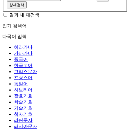
상세검색
결과 내 재검색
인기 검색어
다국어 입력
히라가나
가타카나
중국어
한글고어
그리스문자
프랑스어
독일어
히브리어
괄호기호
학술기호
기술기호
첨자기호
라틴문자
러시아문자