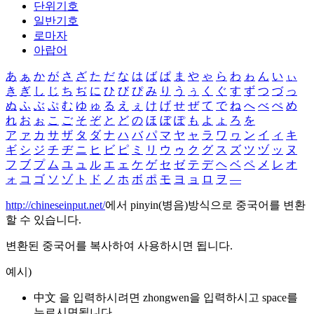
단위기호
일반기호
로마자
아랍어
あ
ぁ
か
が
さ
ざ
た
だ
な
は
ば
ぱ
ま
や
ゃ
ら
わ
ゎ
ん
い
ぃ
き
ぎ
し
じ
ち
ぢ
に
ひ
び
ぴ
み
り
う
ぅ
く
ぐ
す
ず
つ
づ
っ
ぬ
ふ
ぶ
ぷ
む
ゆ
ゅ
る
え
ぇ
け
げ
せ
ぜ
て
で
ね
へ
べ
ぺ
め
れ
お
ぉ
こ
ご
そ
ぞ
と
ど
の
ほ
ぼ
ぽ
も
よ
ょ
ろ
を
ア
ァ
カ
サ
ザ
タ
ダ
ナ
ハ
バ
パ
マ
ヤ
ャ
ラ
ワ
ヮ
ン
イ
ィ
キ
ギ
シ
ジ
チ
ヂ
ニ
ヒ
ビ
ピ
ミ
リ
ウ
ゥ
ク
グ
ス
ズ
ツ
ヅ
ッ
ヌ
フ
ブ
プ
ム
ユ
ュ
ル
エ
ェ
ケ
ゲ
セ
ゼ
テ
デ
ヘ
ベ
ペ
メ
レ
オ
ォ
コ
ゴ
ソ
ゾ
ト
ド
ノ
ホ
ボ
ポ
モ
ヨ
ョ
ロ
ヲ
―
http://chineseinput.net/
에서 pinyin(병음)방식으로 중국어를 변환
할 수 있습니다.
변환된 중국어를 복사하여 사용하시면 됩니다.
예시)
中文 을 입력하시려면
zhongwen
을 입력하시고 space를
누르시면됩니다.