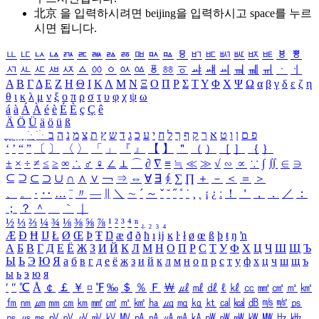
北京 을 입력하시려면
beijing
을 입력하시고 space를 누르
시면 됩니다.
ㅥ
ㅦ
ㅧ
ㅨ
ㅩ
ㅪ
ㅫ
ㅬ
ㅭ
ㅮ
ㅯ
ㅰ
ㅱ
ㅲ
ㅳ
ㅴ
ㅵ
ㅶ
ㅷ
ㅸ
ㅹ
ㅺ
ㅻ
ㅼ
ㅽ
ㅾ
ㅿ
ㆀ
ㆁ
ㆂ
ㆃ
ㆄ
ㆅ
ㆆ
ㆇ
ㆈ
ㆉ
ㆊ
ㆋ
ㆌ
ㆍ
ㆎ
Α
Β
Γ
Δ
Ε
Ζ
Η
Θ
Ι
Κ
Λ
Μ
Ν
Ξ
Ο
Π
Ρ
Σ
Τ
Υ
Φ
Χ
Ψ
Ω
α
β
γ
δ
ε
ζ
η
θ
ι
κ
λ
μ
ν
ξ
ο
π
ρ
σ
τ
υ
φ
χ
ψ
ω
á
à
Á
À
é
è
É
È
ç
Ç
ê
Ä
Ö
Ü
ä
ö
ü
ß
ְ
ֳ
ֲ
ֱ
ָ
ַ
ֵ
ֶ
ִ
ֹ
ּ
ֻ
ׂ
ׁ
ּ
ב
ה
נ
מ
צ
ת
ץ
ש
ד
ג
כ
ע
י
ח
ל
ך
ף
ק
ר
א
ט
ו
ן
ם
פ
‘
’
“
”
〔
〕
〈
〉
「
」
『
』
【
】
＂
（
）
［
］
｛
｝
±
×
÷
≠
≤
≥
∞
∴
♂
♀
∠
⊥
⌒
∂
∇
≡
≒
≪
≫
√
∽
∝
∵
∫
∬
∈
∋
⊆
⊇
⊂
⊃
∪
∩
∧
∨
￢
⇒
⇔
∀
∃
∮
∑
∏
＋
－
＜
＝
＞
、
。
·
‥
…
¨
〃
―
∥
＼
∼
´
～
ˇ
˘
˝
˚
˙
¸
˛
¡
¿
ː
！
＇
，
．
／
：
；
？
＾
＿
｀
｜
½
⅓
⅔
¼
¾
⅛
⅜
⅝
⅞
¹
²
³
⁴
ⁿ
₁
₂
₃
₄
Æ
Ð
Ħ
Ĳ
Ł
Ø
Œ
Þ
Ŧ
Ŋ
æ
đ
ð
ħ
ı
ĳ
ĸ
ŀ
ł
ø
œ
ß
þ
ŧ
ŋ
ŉ
А
Б
В
Г
Д
Е
Ё
Ж
З
И
Й
К
Л
М
Н
О
П
Р
С
Т
У
Ф
Х
Ц
Ч
Ш
Щ
Ъ
Ы
Ь
Э
Ю
Я
а
б
в
г
д
е
ё
ж
з
и
й
к
л
м
н
о
п
р
с
т
у
ф
х
ц
ч
ш
щ
ъ
ы
ь
э
ю
я
′
″
℃
Å
￠
￡
￥
¤
℉
‰
＄
％
Ｆ
￦
㎕
㎖
㎗
ℓ
㎘
㏄
㎣
㎤
㎥
㎦
㎙
㎚
㎛
㎜
㎝
㎞
㎟
㎠
㎡
㎢
㏊
㎍
㎎
㎏
㏏
㎈
㎉
㏈
㎧
㎨
㎰
㎱
㎲
㎳
㎴
㎵
㎶
㎷
㎸
㎹
㎀
㎁
㎂
㎃
㎄
㎺
㎻
㎽
㎾
㎿
㎐
㎑