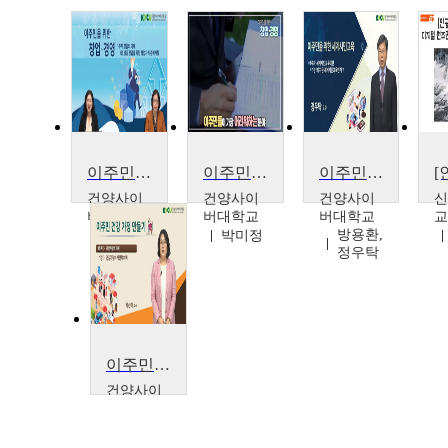
이주민을 위한 창업ㆍ경영
이주민을 위한 창업·경영
이주민을 위한 세계시민교육
건양사이
건양사이
건양사이
버대학교
버대학교
버대학교
전향옥,
방용환,
박미정
이진경
정우탁
이주민 건강가정 만들기
건양사이
버대학교
박선아,
김강남,