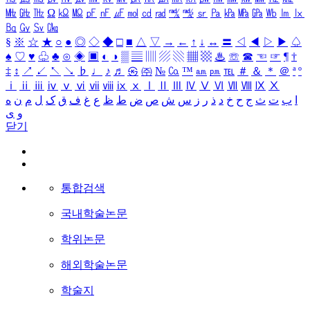
㎒
㎓
㎔
Ω
㏀
㏁
㎊
㎋
㎌
㏖
㏅
㎭
㎮
㎯
㏛
㎩
㎪
㎫
㎬
㏝
㏐
㏓
㏃
㏉
㏜
㏆
§
※
☆
★
○
●
◎
◇
◆
□
■
△
▽
→
←
↑
↓
↔
〓
◁
◀
▷
▶
♤
♠
♡
♥
♧
♣
⊙
◈
▣
◐
◑
▒
▤
▥
▨
▧
▦
▩
♨
☏
☎
☜
☞
¶
†
‡
↕
↗
↙
↖
↘
♭
♩
♪
♬
㉿
㈜
№
㏇
™
㏂
㏘
℡
＃
＆
＊
＠
ª
º
ⅰ
ⅱ
ⅲ
ⅳ
ⅴ
ⅵ
ⅶ
ⅷ
ⅸ
ⅹ
Ⅰ
Ⅱ
Ⅲ
Ⅳ
Ⅴ
Ⅵ
Ⅶ
Ⅷ
Ⅸ
Ⅹ
ا
ب
ت
ث
ج
ح
خ
د
ذ
ر
ز
س
ش
ص
ض
ط
ظ
ع
غ
ف
ق
ک
ل
م
ن
ه
و
ی
닫기
통합검색
국내학술논문
학위논문
해외학술논문
학술지