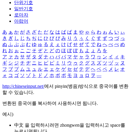
단위기호
일반기호
로마자
아랍어
あ
ぁ
か
が
さ
ざ
た
だ
な
は
ば
ぱ
ま
や
ゃ
ら
わ
ゎ
ん
い
ぃ
き
ぎ
し
じ
ち
ぢ
に
ひ
び
ぴ
み
り
う
ぅ
く
ぐ
す
ず
つ
づ
っ
ぬ
ふ
ぶ
ぷ
む
ゆ
ゅ
る
え
ぇ
け
げ
せ
ぜ
て
で
ね
へ
べ
ぺ
め
れ
お
ぉ
こ
ご
そ
ぞ
と
ど
の
ほ
ぼ
ぽ
も
よ
ょ
ろ
を
ア
ァ
カ
サ
ザ
タ
ダ
ナ
ハ
バ
パ
マ
ヤ
ャ
ラ
ワ
ヮ
ン
イ
ィ
キ
ギ
シ
ジ
チ
ヂ
ニ
ヒ
ビ
ピ
ミ
リ
ウ
ゥ
ク
グ
ス
ズ
ツ
ヅ
ッ
ヌ
フ
ブ
プ
ム
ユ
ュ
ル
エ
ェ
ケ
ゲ
セ
ゼ
テ
デ
ヘ
ベ
ペ
メ
レ
オ
ォ
コ
ゴ
ソ
ゾ
ト
ド
ノ
ホ
ボ
ポ
モ
ヨ
ョ
ロ
ヲ
―
http://chineseinput.net/
에서 pinyin(병음)방식으로 중국어를 변환
할 수 있습니다.
변환된 중국어를 복사하여 사용하시면 됩니다.
예시)
中文 을 입력하시려면
zhongwen
을 입력하시고 space를
누르시면됩니다.