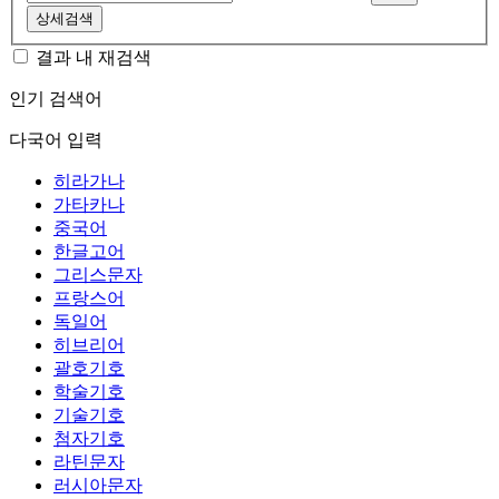
상세검색
결과 내 재검색
인기 검색어
다국어 입력
히라가나
가타카나
중국어
한글고어
그리스문자
프랑스어
독일어
히브리어
괄호기호
학술기호
기술기호
첨자기호
라틴문자
러시아문자