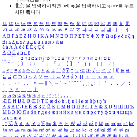
北京 을 입력하시려면
beijing
을 입력하시고 space를 누르
시면 됩니다.
ㅥ
ㅦ
ㅧ
ㅨ
ㅩ
ㅪ
ㅫ
ㅬ
ㅭ
ㅮ
ㅯ
ㅰ
ㅱ
ㅲ
ㅳ
ㅴ
ㅵ
ㅶ
ㅷ
ㅸ
ㅹ
ㅺ
ㅻ
ㅼ
ㅽ
ㅾ
ㅿ
ㆀ
ㆁ
ㆂ
ㆃ
ㆄ
ㆅ
ㆆ
ㆇ
ㆈ
ㆉ
ㆊ
ㆋ
ㆌ
ㆍ
ㆎ
Α
Β
Γ
Δ
Ε
Ζ
Η
Θ
Ι
Κ
Λ
Μ
Ν
Ξ
Ο
Π
Ρ
Σ
Τ
Υ
Φ
Χ
Ψ
Ω
α
β
γ
δ
ε
ζ
η
θ
ι
κ
λ
μ
ν
ξ
ο
π
ρ
σ
τ
υ
φ
χ
ψ
ω
á
à
Á
À
é
è
É
È
ç
Ç
ê
Ä
Ö
Ü
ä
ö
ü
ß
ְ
ֳ
ֲ
ֱ
ָ
ַ
ֵ
ֶ
ִ
ֹ
ּ
ֻ
ׂ
ׁ
ּ
ב
ה
נ
מ
צ
ת
ץ
ש
ד
ג
כ
ע
י
ח
ל
ך
ף
ק
ר
א
ט
ו
ן
ם
פ
‘
’
“
”
〔
〕
〈
〉
「
」
『
』
【
】
＂
（
）
［
］
｛
｝
±
×
÷
≠
≤
≥
∞
∴
♂
♀
∠
⊥
⌒
∂
∇
≡
≒
≪
≫
√
∽
∝
∵
∫
∬
∈
∋
⊆
⊇
⊂
⊃
∪
∩
∧
∨
￢
⇒
⇔
∀
∃
∮
∑
∏
＋
－
＜
＝
＞
、
。
·
‥
…
¨
〃
―
∥
＼
∼
´
～
ˇ
˘
˝
˚
˙
¸
˛
¡
¿
ː
！
＇
，
．
／
：
；
？
＾
＿
｀
｜
½
⅓
⅔
¼
¾
⅛
⅜
⅝
⅞
¹
²
³
⁴
ⁿ
₁
₂
₃
₄
Æ
Ð
Ħ
Ĳ
Ł
Ø
Œ
Þ
Ŧ
Ŋ
æ
đ
ð
ħ
ı
ĳ
ĸ
ŀ
ł
ø
œ
ß
þ
ŧ
ŋ
ŉ
А
Б
В
Г
Д
Е
Ё
Ж
З
И
Й
К
Л
М
Н
О
П
Р
С
Т
У
Ф
Х
Ц
Ч
Ш
Щ
Ъ
Ы
Ь
Э
Ю
Я
а
б
в
г
д
е
ё
ж
з
и
й
к
л
м
н
о
п
р
с
т
у
ф
х
ц
ч
ш
щ
ъ
ы
ь
э
ю
я
′
″
℃
Å
￠
￡
￥
¤
℉
‰
＄
％
Ｆ
￦
㎕
㎖
㎗
ℓ
㎘
㏄
㎣
㎤
㎥
㎦
㎙
㎚
㎛
㎜
㎝
㎞
㎟
㎠
㎡
㎢
㏊
㎍
㎎
㎏
㏏
㎈
㎉
㏈
㎧
㎨
㎰
㎱
㎲
㎳
㎴
㎵
㎶
㎷
㎸
㎹
㎀
㎁
㎂
㎃
㎄
㎺
㎻
㎽
㎾
㎿
㎐
㎑