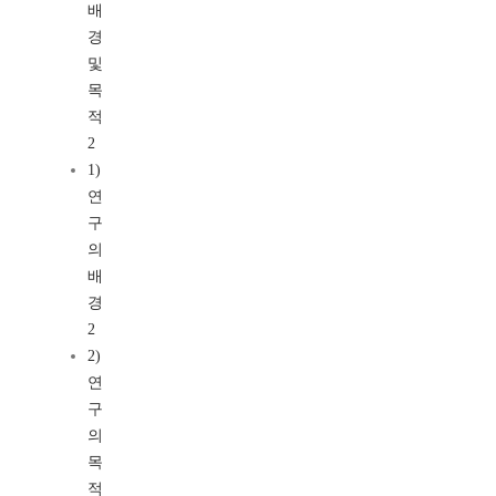
배
경
및
목
적
2
1)
연
구
의
배
경
2
2)
연
구
의
목
적