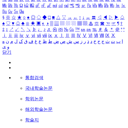
㎒
㎓
㎔
Ω
㏀
㏁
㎊
㎋
㎌
㏖
㏅
㎭
㎮
㎯
㏛
㎩
㎪
㎫
㎬
㏝
㏐
㏓
㏃
㏉
㏜
㏆
§
※
☆
★
○
●
◎
◇
◆
□
■
△
▽
→
←
↑
↓
↔
〓
◁
◀
▷
▶
♤
♠
♡
♥
♧
♣
⊙
◈
▣
◐
◑
▒
▤
▥
▨
▧
▦
▩
♨
☏
☎
☜
☞
¶
†
‡
↕
↗
↙
↖
↘
♭
♩
♪
♬
㉿
㈜
№
㏇
™
㏂
㏘
℡
＃
＆
＊
＠
ª
º
ⅰ
ⅱ
ⅲ
ⅳ
ⅴ
ⅵ
ⅶ
ⅷ
ⅸ
ⅹ
Ⅰ
Ⅱ
Ⅲ
Ⅳ
Ⅴ
Ⅵ
Ⅶ
Ⅷ
Ⅸ
Ⅹ
ا
ب
ت
ث
ج
ح
خ
د
ذ
ر
ز
س
ش
ص
ض
ط
ظ
ع
غ
ف
ق
ک
ل
م
ن
ه
و
ی
닫기
통합검색
국내학술논문
학위논문
해외학술논문
학술지