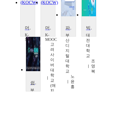
머신러닝 빅데이터 분석
머신러닝 빅데이터 분석
파이썬 기반 빅데이터 분석 실무
빅데이터 보안
K-
K-
부
대
MOOC
MOOC
산
전
고
고
디
대
려
려
지
학
사
사
털
교
이
이
대
조
버
버
학
영
대
대
교
복
학
학
노
교
교
윤
쉽게 이해하는 빅데이터
(매
(매
홍
부
치
치
산
업)
업)
디
김
김
지
용
용
털
성
성
대
학
교