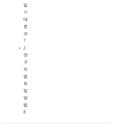
및
기
대
효
과
7
2.
연
구
의
범
위
및
방
법
8