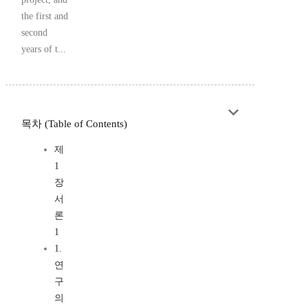
the first and
second
years of t...
목차 (Table of Contents)
제
1
장
서
론
1
1.
연
구
의