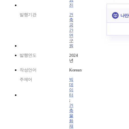
영
진
발행기관
건
나만
축
공
간
연
구
원
발행연도
2024
년
작성언어
Korean
주제어
빅
데
이
터
;
건
축
물
화
재