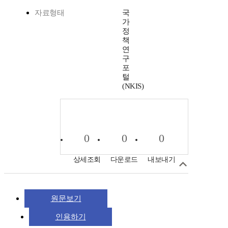
자료형태
국
가
정
책
연
구
포
털
(NKIS)
0
0
0
상세조회
다운로드
내보내기
원문보기
인용하기