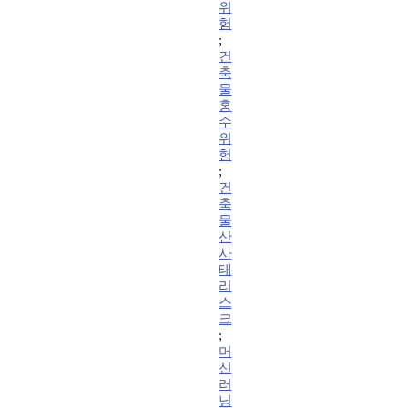
위
험
;
건
축
물
홍
수
위
험
;
건
축
물
산
사
태
리
스
크
;
머
신
러
닝