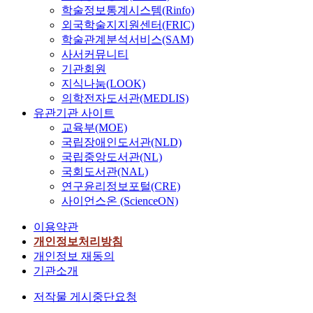
학술정보통계시스템(Rinfo)
외국학술지지원센터(FRIC)
학술관계분석서비스(SAM)
사서커뮤니티
기관회원
지식나눔(LOOK)
의학전자도서관(MEDLIS)
유관기관 사이트
교육부(MOE)
국립장애인도서관(NLD)
국립중앙도서관(NL)
국회도서관(NAL)
연구윤리정보포털(CRE)
사이언스온 (ScienceON)
이용약관
개인정보처리방침
개인정보 재동의
기관소개
저작물 게시중단요청