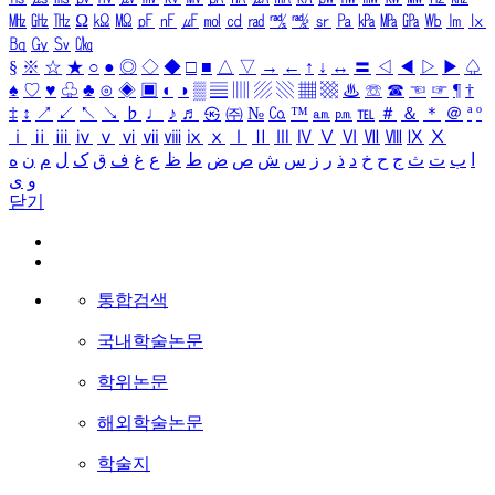
㎒
㎓
㎔
Ω
㏀
㏁
㎊
㎋
㎌
㏖
㏅
㎭
㎮
㎯
㏛
㎩
㎪
㎫
㎬
㏝
㏐
㏓
㏃
㏉
㏜
㏆
§
※
☆
★
○
●
◎
◇
◆
□
■
△
▽
→
←
↑
↓
↔
〓
◁
◀
▷
▶
♤
♠
♡
♥
♧
♣
⊙
◈
▣
◐
◑
▒
▤
▥
▨
▧
▦
▩
♨
☏
☎
☜
☞
¶
†
‡
↕
↗
↙
↖
↘
♭
♩
♪
♬
㉿
㈜
№
㏇
™
㏂
㏘
℡
＃
＆
＊
＠
ª
º
ⅰ
ⅱ
ⅲ
ⅳ
ⅴ
ⅵ
ⅶ
ⅷ
ⅸ
ⅹ
Ⅰ
Ⅱ
Ⅲ
Ⅳ
Ⅴ
Ⅵ
Ⅶ
Ⅷ
Ⅸ
Ⅹ
ا
ب
ت
ث
ج
ح
خ
د
ذ
ر
ز
س
ش
ص
ض
ط
ظ
ع
غ
ف
ق
ک
ل
م
ن
ه
و
ی
닫기
통합검색
국내학술논문
학위논문
해외학술논문
학술지