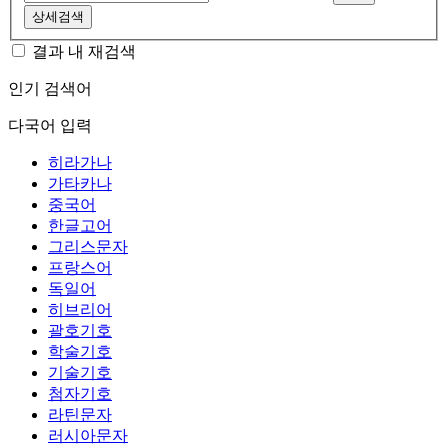
상세검색
결과 내 재검색
인기 검색어
다국어 입력
히라가나
가타카나
중국어
한글고어
그리스문자
프랑스어
독일어
히브리어
괄호기호
학술기호
기술기호
첨자기호
라틴문자
러시아문자