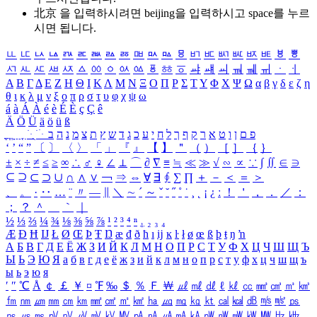
北京 을 입력하시려면
beijing
을 입력하시고 space를 누르
시면 됩니다.
ㅥ
ㅦ
ㅧ
ㅨ
ㅩ
ㅪ
ㅫ
ㅬ
ㅭ
ㅮ
ㅯ
ㅰ
ㅱ
ㅲ
ㅳ
ㅴ
ㅵ
ㅶ
ㅷ
ㅸ
ㅹ
ㅺ
ㅻ
ㅼ
ㅽ
ㅾ
ㅿ
ㆀ
ㆁ
ㆂ
ㆃ
ㆄ
ㆅ
ㆆ
ㆇ
ㆈ
ㆉ
ㆊ
ㆋ
ㆌ
ㆍ
ㆎ
Α
Β
Γ
Δ
Ε
Ζ
Η
Θ
Ι
Κ
Λ
Μ
Ν
Ξ
Ο
Π
Ρ
Σ
Τ
Υ
Φ
Χ
Ψ
Ω
α
β
γ
δ
ε
ζ
η
θ
ι
κ
λ
μ
ν
ξ
ο
π
ρ
σ
τ
υ
φ
χ
ψ
ω
á
à
Á
À
é
è
É
È
ç
Ç
ê
Ä
Ö
Ü
ä
ö
ü
ß
ְ
ֳ
ֲ
ֱ
ָ
ַ
ֵ
ֶ
ִ
ֹ
ּ
ֻ
ׂ
ׁ
ּ
ב
ה
נ
מ
צ
ת
ץ
ש
ד
ג
כ
ע
י
ח
ל
ך
ף
ק
ר
א
ט
ו
ן
ם
פ
‘
’
“
”
〔
〕
〈
〉
「
」
『
』
【
】
＂
（
）
［
］
｛
｝
±
×
÷
≠
≤
≥
∞
∴
♂
♀
∠
⊥
⌒
∂
∇
≡
≒
≪
≫
√
∽
∝
∵
∫
∬
∈
∋
⊆
⊇
⊂
⊃
∪
∩
∧
∨
￢
⇒
⇔
∀
∃
∮
∑
∏
＋
－
＜
＝
＞
、
。
·
‥
…
¨
〃
―
∥
＼
∼
´
～
ˇ
˘
˝
˚
˙
¸
˛
¡
¿
ː
！
＇
，
．
／
：
；
？
＾
＿
｀
｜
½
⅓
⅔
¼
¾
⅛
⅜
⅝
⅞
¹
²
³
⁴
ⁿ
₁
₂
₃
₄
Æ
Ð
Ħ
Ĳ
Ł
Ø
Œ
Þ
Ŧ
Ŋ
æ
đ
ð
ħ
ı
ĳ
ĸ
ŀ
ł
ø
œ
ß
þ
ŧ
ŋ
ŉ
А
Б
В
Г
Д
Е
Ё
Ж
З
И
Й
К
Л
М
Н
О
П
Р
С
Т
У
Ф
Х
Ц
Ч
Ш
Щ
Ъ
Ы
Ь
Э
Ю
Я
а
б
в
г
д
е
ё
ж
з
и
й
к
л
м
н
о
п
р
с
т
у
ф
х
ц
ч
ш
щ
ъ
ы
ь
э
ю
я
′
″
℃
Å
￠
￡
￥
¤
℉
‰
＄
％
Ｆ
￦
㎕
㎖
㎗
ℓ
㎘
㏄
㎣
㎤
㎥
㎦
㎙
㎚
㎛
㎜
㎝
㎞
㎟
㎠
㎡
㎢
㏊
㎍
㎎
㎏
㏏
㎈
㎉
㏈
㎧
㎨
㎰
㎱
㎲
㎳
㎴
㎵
㎶
㎷
㎸
㎹
㎀
㎁
㎂
㎃
㎄
㎺
㎻
㎽
㎾
㎿
㎐
㎑