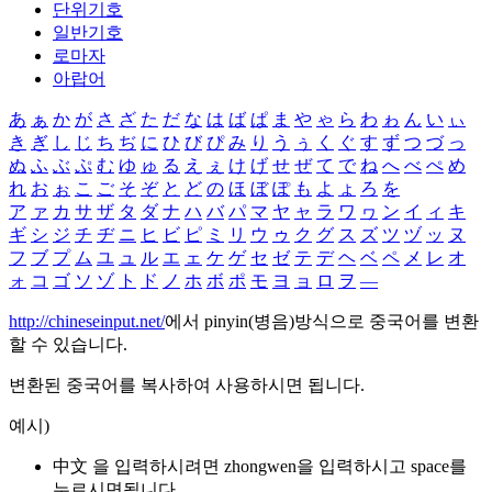
단위기호
일반기호
로마자
아랍어
あ
ぁ
か
が
さ
ざ
た
だ
な
は
ば
ぱ
ま
や
ゃ
ら
わ
ゎ
ん
い
ぃ
き
ぎ
し
じ
ち
ぢ
に
ひ
び
ぴ
み
り
う
ぅ
く
ぐ
す
ず
つ
づ
っ
ぬ
ふ
ぶ
ぷ
む
ゆ
ゅ
る
え
ぇ
け
げ
せ
ぜ
て
で
ね
へ
べ
ぺ
め
れ
お
ぉ
こ
ご
そ
ぞ
と
ど
の
ほ
ぼ
ぽ
も
よ
ょ
ろ
を
ア
ァ
カ
サ
ザ
タ
ダ
ナ
ハ
バ
パ
マ
ヤ
ャ
ラ
ワ
ヮ
ン
イ
ィ
キ
ギ
シ
ジ
チ
ヂ
ニ
ヒ
ビ
ピ
ミ
リ
ウ
ゥ
ク
グ
ス
ズ
ツ
ヅ
ッ
ヌ
フ
ブ
プ
ム
ユ
ュ
ル
エ
ェ
ケ
ゲ
セ
ゼ
テ
デ
ヘ
ベ
ペ
メ
レ
オ
ォ
コ
ゴ
ソ
ゾ
ト
ド
ノ
ホ
ボ
ポ
モ
ヨ
ョ
ロ
ヲ
―
http://chineseinput.net/
에서 pinyin(병음)방식으로 중국어를 변환
할 수 있습니다.
변환된 중국어를 복사하여 사용하시면 됩니다.
예시)
中文 을 입력하시려면
zhongwen
을 입력하시고 space를
누르시면됩니다.