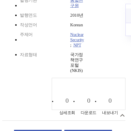
발행기관
통일연
구원
발행연도
2010년
작성언어
Korean
주제어
Nuclear
Security
;
NPT
자료형태
국가정
책연구
포털
(NKIS)
0
0
0
상세조회
다운로드
내보내기