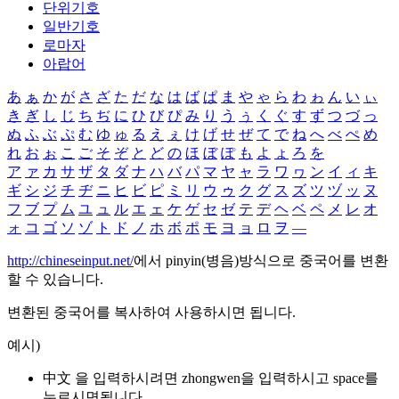
단위기호
일반기호
로마자
아랍어
あ
ぁ
か
が
さ
ざ
た
だ
な
は
ば
ぱ
ま
や
ゃ
ら
わ
ゎ
ん
い
ぃ
き
ぎ
し
じ
ち
ぢ
に
ひ
び
ぴ
み
り
う
ぅ
く
ぐ
す
ず
つ
づ
っ
ぬ
ふ
ぶ
ぷ
む
ゆ
ゅ
る
え
ぇ
け
げ
せ
ぜ
て
で
ね
へ
べ
ぺ
め
れ
お
ぉ
こ
ご
そ
ぞ
と
ど
の
ほ
ぼ
ぽ
も
よ
ょ
ろ
を
ア
ァ
カ
サ
ザ
タ
ダ
ナ
ハ
バ
パ
マ
ヤ
ャ
ラ
ワ
ヮ
ン
イ
ィ
キ
ギ
シ
ジ
チ
ヂ
ニ
ヒ
ビ
ピ
ミ
リ
ウ
ゥ
ク
グ
ス
ズ
ツ
ヅ
ッ
ヌ
フ
ブ
プ
ム
ユ
ュ
ル
エ
ェ
ケ
ゲ
セ
ゼ
テ
デ
ヘ
ベ
ペ
メ
レ
オ
ォ
コ
ゴ
ソ
ゾ
ト
ド
ノ
ホ
ボ
ポ
モ
ヨ
ョ
ロ
ヲ
―
http://chineseinput.net/
에서 pinyin(병음)방식으로 중국어를 변환
할 수 있습니다.
변환된 중국어를 복사하여 사용하시면 됩니다.
예시)
中文 을 입력하시려면
zhongwen
을 입력하시고 space를
누르시면됩니다.