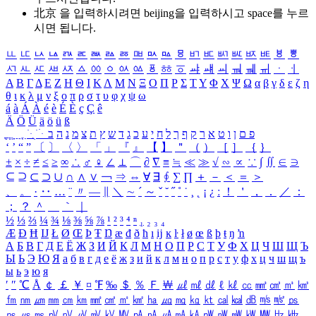
北京 을 입력하시려면
beijing
을 입력하시고 space를 누르
시면 됩니다.
ㅥ
ㅦ
ㅧ
ㅨ
ㅩ
ㅪ
ㅫ
ㅬ
ㅭ
ㅮ
ㅯ
ㅰ
ㅱ
ㅲ
ㅳ
ㅴ
ㅵ
ㅶ
ㅷ
ㅸ
ㅹ
ㅺ
ㅻ
ㅼ
ㅽ
ㅾ
ㅿ
ㆀ
ㆁ
ㆂ
ㆃ
ㆄ
ㆅ
ㆆ
ㆇ
ㆈ
ㆉ
ㆊ
ㆋ
ㆌ
ㆍ
ㆎ
Α
Β
Γ
Δ
Ε
Ζ
Η
Θ
Ι
Κ
Λ
Μ
Ν
Ξ
Ο
Π
Ρ
Σ
Τ
Υ
Φ
Χ
Ψ
Ω
α
β
γ
δ
ε
ζ
η
θ
ι
κ
λ
μ
ν
ξ
ο
π
ρ
σ
τ
υ
φ
χ
ψ
ω
á
à
Á
À
é
è
É
È
ç
Ç
ê
Ä
Ö
Ü
ä
ö
ü
ß
ְ
ֳ
ֲ
ֱ
ָ
ַ
ֵ
ֶ
ִ
ֹ
ּ
ֻ
ׂ
ׁ
ּ
ב
ה
נ
מ
צ
ת
ץ
ש
ד
ג
כ
ע
י
ח
ל
ך
ף
ק
ר
א
ט
ו
ן
ם
פ
‘
’
“
”
〔
〕
〈
〉
「
」
『
』
【
】
＂
（
）
［
］
｛
｝
±
×
÷
≠
≤
≥
∞
∴
♂
♀
∠
⊥
⌒
∂
∇
≡
≒
≪
≫
√
∽
∝
∵
∫
∬
∈
∋
⊆
⊇
⊂
⊃
∪
∩
∧
∨
￢
⇒
⇔
∀
∃
∮
∑
∏
＋
－
＜
＝
＞
、
。
·
‥
…
¨
〃
―
∥
＼
∼
´
～
ˇ
˘
˝
˚
˙
¸
˛
¡
¿
ː
！
＇
，
．
／
：
；
？
＾
＿
｀
｜
½
⅓
⅔
¼
¾
⅛
⅜
⅝
⅞
¹
²
³
⁴
ⁿ
₁
₂
₃
₄
Æ
Ð
Ħ
Ĳ
Ł
Ø
Œ
Þ
Ŧ
Ŋ
æ
đ
ð
ħ
ı
ĳ
ĸ
ŀ
ł
ø
œ
ß
þ
ŧ
ŋ
ŉ
А
Б
В
Г
Д
Е
Ё
Ж
З
И
Й
К
Л
М
Н
О
П
Р
С
Т
У
Ф
Х
Ц
Ч
Ш
Щ
Ъ
Ы
Ь
Э
Ю
Я
а
б
в
г
д
е
ё
ж
з
и
й
к
л
м
н
о
п
р
с
т
у
ф
х
ц
ч
ш
щ
ъ
ы
ь
э
ю
я
′
″
℃
Å
￠
￡
￥
¤
℉
‰
＄
％
Ｆ
￦
㎕
㎖
㎗
ℓ
㎘
㏄
㎣
㎤
㎥
㎦
㎙
㎚
㎛
㎜
㎝
㎞
㎟
㎠
㎡
㎢
㏊
㎍
㎎
㎏
㏏
㎈
㎉
㏈
㎧
㎨
㎰
㎱
㎲
㎳
㎴
㎵
㎶
㎷
㎸
㎹
㎀
㎁
㎂
㎃
㎄
㎺
㎻
㎽
㎾
㎿
㎐
㎑