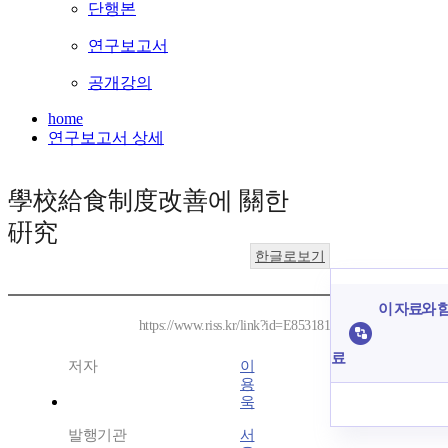
단행본
연구보고서
공개강의
home
연구보고서 상세
學校給食制度改善에 關한
硏究
한글로보기
이 자료와 함
https://www.riss.kr/link?id=E853181
료
저자
이
용
욱
발행기관
서