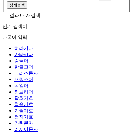
상세검색
결과 내 재검색
인기 검색어
다국어 입력
히라가나
가타카나
중국어
한글고어
그리스문자
프랑스어
독일어
히브리어
괄호기호
학술기호
기술기호
첨자기호
라틴문자
러시아문자