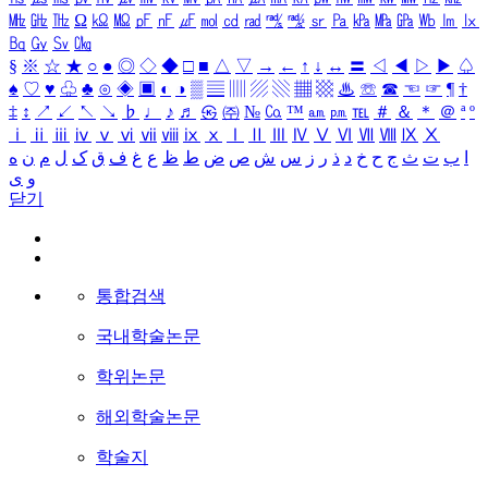
㎒
㎓
㎔
Ω
㏀
㏁
㎊
㎋
㎌
㏖
㏅
㎭
㎮
㎯
㏛
㎩
㎪
㎫
㎬
㏝
㏐
㏓
㏃
㏉
㏜
㏆
§
※
☆
★
○
●
◎
◇
◆
□
■
△
▽
→
←
↑
↓
↔
〓
◁
◀
▷
▶
♤
♠
♡
♥
♧
♣
⊙
◈
▣
◐
◑
▒
▤
▥
▨
▧
▦
▩
♨
☏
☎
☜
☞
¶
†
‡
↕
↗
↙
↖
↘
♭
♩
♪
♬
㉿
㈜
№
㏇
™
㏂
㏘
℡
＃
＆
＊
＠
ª
º
ⅰ
ⅱ
ⅲ
ⅳ
ⅴ
ⅵ
ⅶ
ⅷ
ⅸ
ⅹ
Ⅰ
Ⅱ
Ⅲ
Ⅳ
Ⅴ
Ⅵ
Ⅶ
Ⅷ
Ⅸ
Ⅹ
ا
ب
ت
ث
ج
ح
خ
د
ذ
ر
ز
س
ش
ص
ض
ط
ظ
ع
غ
ف
ق
ک
ل
م
ن
ه
و
ی
닫기
통합검색
국내학술논문
학위논문
해외학술논문
학술지