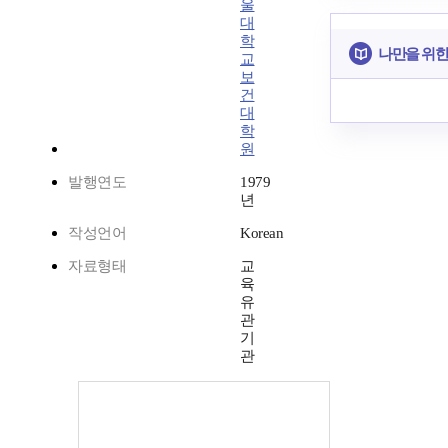
울
대
학
나만을 위한
교
보
건
대
학
원
발행연도
1979
년
작성언어
Korean
자료형태
교
육
유
관
기
관