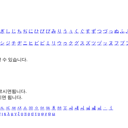
ぎ
し
じ
ち
ぢ
に
ひ
び
ぴ
み
り
う
ぅ
く
ぐ
す
ず
つ
づ
っ
ぬ
ふ
シ
ジ
チ
ヂ
ニ
ヒ
ビ
ピ
ミ
リ
ウ
ゥ
ク
グ
ス
ズ
ツ
ヅ
ッ
ヌ
フ
ブ
할 수 있습니다.
누르시면됩니다.
시면 됩니다.
ㅻ
ㅼ
ㅽ
ㅾ
ㅿ
ㆀ
ㆁ
ㆂ
ㆃ
ㆄ
ㆅ
ㆆ
ㆇ
ㆈ
ㆉ
ㆊ
ㆋ
ㆌ
ㆍ
ㆎ
θ
ι
κ
λ
μ
ν
ξ
ο
π
ρ
σ
τ
υ
φ
χ
ψ
ω