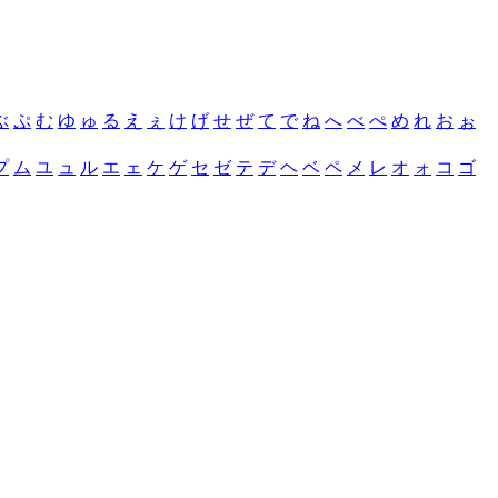
ぶ
ぷ
む
ゆ
ゅ
る
え
ぇ
け
げ
せ
ぜ
て
で
ね
へ
べ
ぺ
め
れ
お
ぉ
プ
ム
ユ
ュ
ル
エ
ェ
ケ
ゲ
セ
ゼ
テ
デ
ヘ
ベ
ペ
メ
レ
オ
ォ
コ
ゴ