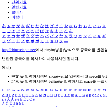
단위기호
일반기호
로마자
아랍어
あ
ぁ
か
が
さ
ざ
た
だ
な
は
ば
ぱ
ま
や
ゃ
ら
わ
ゎ
ん
い
ぃ
き
こ
ご
そ
ぞ
と
ど
の
ほ
ぼ
ぽ
も
よ
ょ
ろ
を
ア
ァ
カ
サ
ザ
タ
ダ
ナ
ハ
バ
パ
マ
ヤ
ャ
ラ
ワ
ヮ
ン
イ
ィ
キ
ギ
ソ
ゾ
ト
ド
ノ
ホ
ボ
ポ
モ
ヨ
ョ
ロ
ヲ
―
http://chineseinput.net/
에서 pinyin(병음)방식으로 중국어를 변환
변환된 중국어를 복사하여 사용하시면 됩니다.
예시)
中文 을 입력하시려면
zhongwen
을 입력하시고 space를
北京 을 입력하시려면
beijing
을 입력하시고 space를 누르
ㅥ
ㅦ
ㅧ
ㅨ
ㅩ
ㅪ
ㅫ
ㅬ
ㅭ
ㅮ
ㅯ
ㅰ
ㅱ
ㅲ
ㅳ
ㅴ
ㅵ
ㅶ
ㅷ
ㅸ
ㅹ
ㅺ
Α
Β
Γ
Δ
Ε
Ζ
Η
Θ
Ι
Κ
Λ
Μ
Ν
Ξ
Ο
Π
Ρ
Σ
Τ
Υ
Φ
Χ
Ψ
Ω
α
β
γ
δ
ε
ζ
η
á
à
Á
À
é
è
É
È
ç
Ç
ê
Ä
Ö
Ü
ä
ö
ü
ß