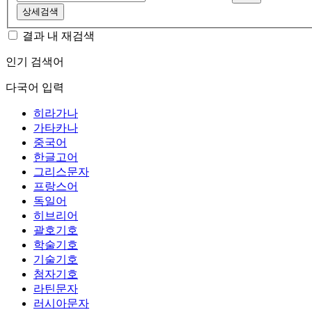
상세검색
결과 내 재검색
인기 검색어
다국어 입력
히라가나
가타카나
중국어
한글고어
그리스문자
프랑스어
독일어
히브리어
괄호기호
학술기호
기술기호
첨자기호
라틴문자
러시아문자