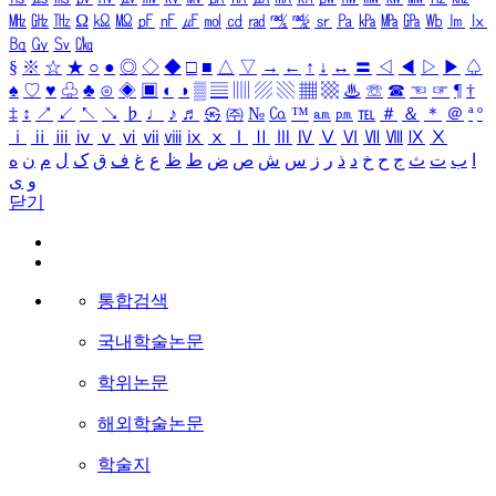
㎒
㎓
㎔
Ω
㏀
㏁
㎊
㎋
㎌
㏖
㏅
㎭
㎮
㎯
㏛
㎩
㎪
㎫
㎬
㏝
㏐
㏓
㏃
㏉
㏜
㏆
§
※
☆
★
○
●
◎
◇
◆
□
■
△
▽
→
←
↑
↓
↔
〓
◁
◀
▷
▶
♤
♠
♡
♥
♧
♣
⊙
◈
▣
◐
◑
▒
▤
▥
▨
▧
▦
▩
♨
☏
☎
☜
☞
¶
†
‡
↕
↗
↙
↖
↘
♭
♩
♪
♬
㉿
㈜
№
㏇
™
㏂
㏘
℡
＃
＆
＊
＠
ª
º
ⅰ
ⅱ
ⅲ
ⅳ
ⅴ
ⅵ
ⅶ
ⅷ
ⅸ
ⅹ
Ⅰ
Ⅱ
Ⅲ
Ⅳ
Ⅴ
Ⅵ
Ⅶ
Ⅷ
Ⅸ
Ⅹ
ا
ب
ت
ث
ج
ح
خ
د
ذ
ر
ز
س
ش
ص
ض
ط
ظ
ع
غ
ف
ق
ک
ل
م
ن
ه
و
ی
닫기
통합검색
국내학술논문
학위논문
해외학술논문
학술지