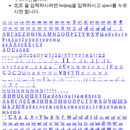
北京 을 입력하시려면
beijing
을 입력하시고 space를 누르
시면 됩니다.
ㅥ
ㅦ
ㅧ
ㅨ
ㅩ
ㅪ
ㅫ
ㅬ
ㅭ
ㅮ
ㅯ
ㅰ
ㅱ
ㅲ
ㅳ
ㅴ
ㅵ
ㅶ
ㅷ
ㅸ
ㅹ
ㅺ
ㅻ
ㅼ
ㅽ
ㅾ
ㅿ
ㆀ
ㆁ
ㆂ
ㆃ
ㆄ
ㆅ
ㆆ
ㆇ
ㆈ
ㆉ
ㆊ
ㆋ
ㆌ
ㆍ
ㆎ
Α
Β
Γ
Δ
Ε
Ζ
Η
Θ
Ι
Κ
Λ
Μ
Ν
Ξ
Ο
Π
Ρ
Σ
Τ
Υ
Φ
Χ
Ψ
Ω
α
β
γ
δ
ε
ζ
η
θ
ι
κ
λ
μ
ν
ξ
ο
π
ρ
σ
τ
υ
φ
χ
ψ
ω
á
à
Á
À
é
è
É
È
ç
Ç
ê
Ä
Ö
Ü
ä
ö
ü
ß
ְ
ֳ
ֲ
ֱ
ָ
ַ
ֵ
ֶ
ִ
ֹ
ּ
ֻ
ׂ
ׁ
ּ
ב
ה
נ
מ
צ
ת
ץ
ש
ד
ג
כ
ע
י
ח
ל
ך
ף
ק
ר
א
ט
ו
ן
ם
פ
‘
’
“
”
〔
〕
〈
〉
「
」
『
』
【
】
＂
（
）
［
］
｛
｝
±
×
÷
≠
≤
≥
∞
∴
♂
♀
∠
⊥
⌒
∂
∇
≡
≒
≪
≫
√
∽
∝
∵
∫
∬
∈
∋
⊆
⊇
⊂
⊃
∪
∩
∧
∨
￢
⇒
⇔
∀
∃
∮
∑
∏
＋
－
＜
＝
＞
、
。
·
‥
…
¨
〃
―
∥
＼
∼
´
～
ˇ
˘
˝
˚
˙
¸
˛
¡
¿
ː
！
＇
，
．
／
：
；
？
＾
＿
｀
｜
½
⅓
⅔
¼
¾
⅛
⅜
⅝
⅞
¹
²
³
⁴
ⁿ
₁
₂
₃
₄
Æ
Ð
Ħ
Ĳ
Ł
Ø
Œ
Þ
Ŧ
Ŋ
æ
đ
ð
ħ
ı
ĳ
ĸ
ŀ
ł
ø
œ
ß
þ
ŧ
ŋ
ŉ
А
Б
В
Г
Д
Е
Ё
Ж
З
И
Й
К
Л
М
Н
О
П
Р
С
Т
У
Ф
Х
Ц
Ч
Ш
Щ
Ъ
Ы
Ь
Э
Ю
Я
а
б
в
г
д
е
ё
ж
з
и
й
к
л
м
н
о
п
р
с
т
у
ф
х
ц
ч
ш
щ
ъ
ы
ь
э
ю
я
′
″
℃
Å
￠
￡
￥
¤
℉
‰
＄
％
Ｆ
￦
㎕
㎖
㎗
ℓ
㎘
㏄
㎣
㎤
㎥
㎦
㎙
㎚
㎛
㎜
㎝
㎞
㎟
㎠
㎡
㎢
㏊
㎍
㎎
㎏
㏏
㎈
㎉
㏈
㎧
㎨
㎰
㎱
㎲
㎳
㎴
㎵
㎶
㎷
㎸
㎹
㎀
㎁
㎂
㎃
㎄
㎺
㎻
㎽
㎾
㎿
㎐
㎑