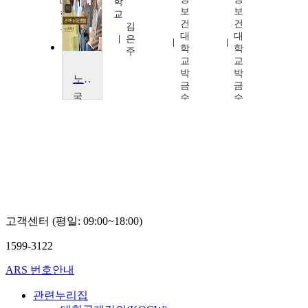
대
학
보
보
학
교
건
건
교
김
대
대
김
은
학
학
경
주
교
교
은
박
박
노인친화적 지역사회와 시니어라이프
금
금
국
숙
숙
제
사
이
버
대
학
교
박
미
고객센터 (평일: 09:00~18:00)
현,
박
1599-3122
경
ARS 번호안내
관련누리집