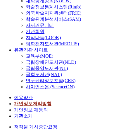
대학공개강의(KOCW)
학술정보통계시스템(Rinfo)
외국학술지지원센터(FRIC)
학술관계분석서비스(SAM)
사서커뮤니티
기관회원
지식나눔(LOOK)
의학전자도서관(MEDLIS)
유관기관 사이트
교육부(MOE)
국립장애인도서관(NLD)
국립중앙도서관(NL)
국회도서관(NAL)
연구윤리정보포털(CRE)
사이언스온 (ScienceON)
이용약관
개인정보처리방침
개인정보 재동의
기관소개
저작물 게시중단요청