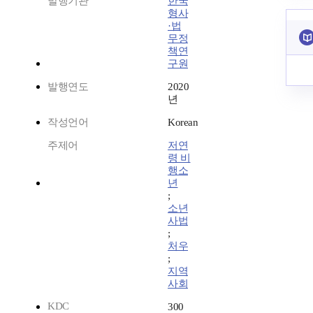
발행기관
한국
형사
·법
무정
책연
구원
발행연도
2020
년
작성언어
Korean
주제어
저연
령 비
행소
년
;
소년
사법
;
처우
;
지역
사회
KDC
300