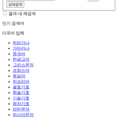
상세검색
결과 내 재검색
인기 검색어
다국어 입력
히라가나
가타카나
중국어
한글고어
그리스문자
프랑스어
독일어
히브리어
괄호기호
학술기호
기술기호
첨자기호
라틴문자
러시아문자