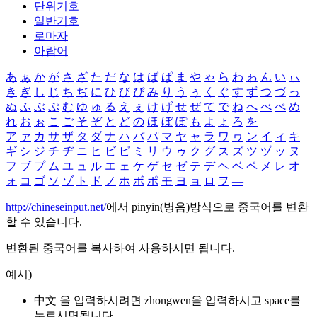
단위기호
일반기호
로마자
아랍어
あ
ぁ
か
が
さ
ざ
た
だ
な
は
ば
ぱ
ま
や
ゃ
ら
わ
ゎ
ん
い
ぃ
き
ぎ
し
じ
ち
ぢ
に
ひ
び
ぴ
み
り
う
ぅ
く
ぐ
す
ず
つ
づ
っ
ぬ
ふ
ぶ
ぷ
む
ゆ
ゅ
る
え
ぇ
け
げ
せ
ぜ
て
で
ね
へ
べ
ぺ
め
れ
お
ぉ
こ
ご
そ
ぞ
と
ど
の
ほ
ぼ
ぽ
も
よ
ょ
ろ
を
ア
ァ
カ
サ
ザ
タ
ダ
ナ
ハ
バ
パ
マ
ヤ
ャ
ラ
ワ
ヮ
ン
イ
ィ
キ
ギ
シ
ジ
チ
ヂ
ニ
ヒ
ビ
ピ
ミ
リ
ウ
ゥ
ク
グ
ス
ズ
ツ
ヅ
ッ
ヌ
フ
ブ
プ
ム
ユ
ュ
ル
エ
ェ
ケ
ゲ
セ
ゼ
テ
デ
ヘ
ベ
ペ
メ
レ
オ
ォ
コ
ゴ
ソ
ゾ
ト
ド
ノ
ホ
ボ
ポ
モ
ヨ
ョ
ロ
ヲ
―
http://chineseinput.net/
에서 pinyin(병음)방식으로 중국어를 변환
할 수 있습니다.
변환된 중국어를 복사하여 사용하시면 됩니다.
예시)
中文 을 입력하시려면
zhongwen
을 입력하시고 space를
누르시면됩니다.