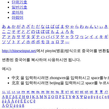
단위기호
일반기호
로마자
아랍어
あ
ぁ
か
が
さ
ざ
た
だ
な
は
ば
ぱ
ま
や
ゃ
ら
わ
ゎ
ん
い
ぃ
き
こ
ご
そ
ぞ
と
ど
の
ほ
ぼ
ぽ
も
よ
ょ
ろ
を
ア
ァ
カ
サ
ザ
タ
ダ
ナ
ハ
バ
パ
マ
ヤ
ャ
ラ
ワ
ヮ
ン
イ
ィ
キ
ギ
ソ
ゾ
ト
ド
ノ
ホ
ボ
ポ
モ
ヨ
ョ
ロ
ヲ
―
http://chineseinput.net/
에서 pinyin(병음)방식으로 중국어를 변환
변환된 중국어를 복사하여 사용하시면 됩니다.
예시)
中文 을 입력하시려면
zhongwen
을 입력하시고 space를
北京 을 입력하시려면
beijing
을 입력하시고 space를 누르
ㅥ
ㅦ
ㅧ
ㅨ
ㅩ
ㅪ
ㅫ
ㅬ
ㅭ
ㅮ
ㅯ
ㅰ
ㅱ
ㅲ
ㅳ
ㅴ
ㅵ
ㅶ
ㅷ
ㅸ
ㅹ
ㅺ
Α
Β
Γ
Δ
Ε
Ζ
Η
Θ
Ι
Κ
Λ
Μ
Ν
Ξ
Ο
Π
Ρ
Σ
Τ
Υ
Φ
Χ
Ψ
Ω
α
β
γ
δ
ε
ζ
η
á
à
Á
À
é
è
É
È
ç
Ç
ê
Ä
Ö
Ü
ä
ö
ü
ß