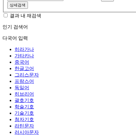
상세검색
결과 내 재검색
인기 검색어
다국어 입력
히라가나
가타카나
중국어
한글고어
그리스문자
프랑스어
독일어
히브리어
괄호기호
학술기호
기술기호
첨자기호
라틴문자
러시아문자