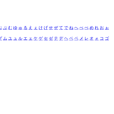
ぶ
ぷ
む
ゆ
ゅ
る
え
ぇ
け
げ
せ
ぜ
て
で
ね
へ
べ
ぺ
め
れ
お
ぉ
プ
ム
ユ
ュ
ル
エ
ェ
ケ
ゲ
セ
ゼ
テ
デ
ヘ
ベ
ペ
メ
レ
オ
ォ
コ
ゴ