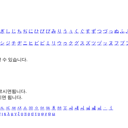
ぎ
し
じ
ち
ぢ
に
ひ
び
ぴ
み
り
う
ぅ
く
ぐ
す
ず
つ
づ
っ
ぬ
ふ
シ
ジ
チ
ヂ
ニ
ヒ
ビ
ピ
ミ
リ
ウ
ゥ
ク
グ
ス
ズ
ツ
ヅ
ッ
ヌ
フ
ブ
할 수 있습니다.
누르시면됩니다.
시면 됩니다.
ㅻ
ㅼ
ㅽ
ㅾ
ㅿ
ㆀ
ㆁ
ㆂ
ㆃ
ㆄ
ㆅ
ㆆ
ㆇ
ㆈ
ㆉ
ㆊ
ㆋ
ㆌ
ㆍ
ㆎ
θ
ι
κ
λ
μ
ν
ξ
ο
π
ρ
σ
τ
υ
φ
χ
ψ
ω