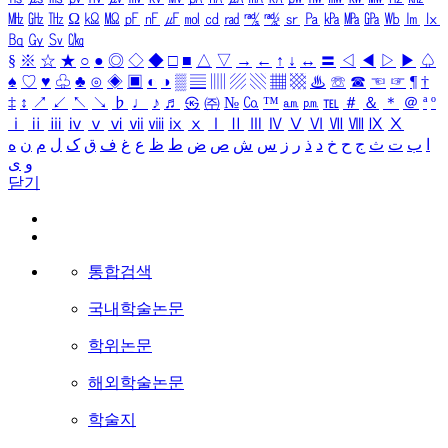
㎒
㎓
㎔
Ω
㏀
㏁
㎊
㎋
㎌
㏖
㏅
㎭
㎮
㎯
㏛
㎩
㎪
㎫
㎬
㏝
㏐
㏓
㏃
㏉
㏜
㏆
§
※
☆
★
○
●
◎
◇
◆
□
■
△
▽
→
←
↑
↓
↔
〓
◁
◀
▷
▶
♤
♠
♡
♥
♧
♣
⊙
◈
▣
◐
◑
▒
▤
▥
▨
▧
▦
▩
♨
☏
☎
☜
☞
¶
†
‡
↕
↗
↙
↖
↘
♭
♩
♪
♬
㉿
㈜
№
㏇
™
㏂
㏘
℡
＃
＆
＊
＠
ª
º
ⅰ
ⅱ
ⅲ
ⅳ
ⅴ
ⅵ
ⅶ
ⅷ
ⅸ
ⅹ
Ⅰ
Ⅱ
Ⅲ
Ⅳ
Ⅴ
Ⅵ
Ⅶ
Ⅷ
Ⅸ
Ⅹ
ا
ب
ت
ث
ج
ح
خ
د
ذ
ر
ز
س
ش
ص
ض
ط
ظ
ع
غ
ف
ق
ک
ل
م
ن
ه
و
ی
닫기
통합검색
국내학술논문
학위논문
해외학술논문
학술지