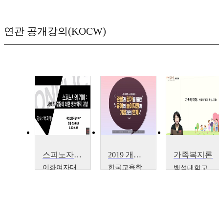
연관 공개강의(KOCW)
스피노자의 거미- 사회적 갈등에 대한 생태학적 고찰
2019 개정 누리과정(심화) – 관찰과 평가를 통한 유아의 놀이지원과 가정과의 연계
가족복지론
이화여자대
한국교육학
백석대학교
학교
술정보원
김혜경
한국교육
박지형
학술정보
원