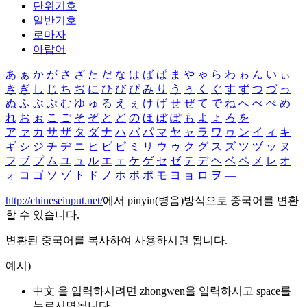
단위기호
일반기호
로마자
아랍어
あ
ぁ
か
が
さ
ざ
た
だ
な
は
ば
ぱ
ま
や
ゃ
ら
わ
ゎ
ん
い
ぃ
き
ぎ
し
じ
ち
ぢ
に
ひ
び
ぴ
み
り
う
ぅ
く
ぐ
す
ず
つ
づ
っ
ぬ
ふ
ぶ
ぷ
む
ゆ
ゅ
る
え
ぇ
け
げ
せ
ぜ
て
で
ね
へ
べ
ぺ
め
れ
お
ぉ
こ
ご
そ
ぞ
と
ど
の
ほ
ぼ
ぽ
も
よ
ょ
ろ
を
ア
ァ
カ
サ
ザ
タ
ダ
ナ
ハ
バ
パ
マ
ヤ
ャ
ラ
ワ
ヮ
ン
イ
ィ
キ
ギ
シ
ジ
チ
ヂ
ニ
ヒ
ビ
ピ
ミ
リ
ウ
ゥ
ク
グ
ス
ズ
ツ
ヅ
ッ
ヌ
フ
ブ
プ
ム
ユ
ュ
ル
エ
ェ
ケ
ゲ
セ
ゼ
テ
デ
ヘ
ベ
ペ
メ
レ
オ
ォ
コ
ゴ
ソ
ゾ
ト
ド
ノ
ホ
ボ
ポ
モ
ヨ
ョ
ロ
ヲ
―
http://chineseinput.net/
에서 pinyin(병음)방식으로 중국어를 변환
할 수 있습니다.
변환된 중국어를 복사하여 사용하시면 됩니다.
예시)
中文 을 입력하시려면
zhongwen
을 입력하시고 space를
누르시면됩니다.