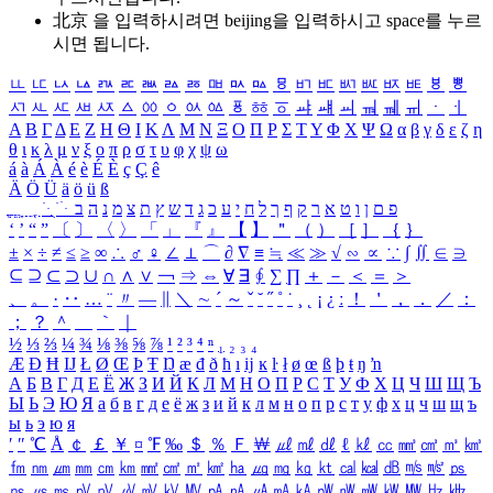
北京 을 입력하시려면
beijing
을 입력하시고 space를 누르
시면 됩니다.
ㅥ
ㅦ
ㅧ
ㅨ
ㅩ
ㅪ
ㅫ
ㅬ
ㅭ
ㅮ
ㅯ
ㅰ
ㅱ
ㅲ
ㅳ
ㅴ
ㅵ
ㅶ
ㅷ
ㅸ
ㅹ
ㅺ
ㅻ
ㅼ
ㅽ
ㅾ
ㅿ
ㆀ
ㆁ
ㆂ
ㆃ
ㆄ
ㆅ
ㆆ
ㆇ
ㆈ
ㆉ
ㆊ
ㆋ
ㆌ
ㆍ
ㆎ
Α
Β
Γ
Δ
Ε
Ζ
Η
Θ
Ι
Κ
Λ
Μ
Ν
Ξ
Ο
Π
Ρ
Σ
Τ
Υ
Φ
Χ
Ψ
Ω
α
β
γ
δ
ε
ζ
η
θ
ι
κ
λ
μ
ν
ξ
ο
π
ρ
σ
τ
υ
φ
χ
ψ
ω
á
à
Á
À
é
è
É
È
ç
Ç
ê
Ä
Ö
Ü
ä
ö
ü
ß
ְ
ֳ
ֲ
ֱ
ָ
ַ
ֵ
ֶ
ִ
ֹ
ּ
ֻ
ׂ
ׁ
ּ
ב
ה
נ
מ
צ
ת
ץ
ש
ד
ג
כ
ע
י
ח
ל
ך
ף
ק
ר
א
ט
ו
ן
ם
פ
‘
’
“
”
〔
〕
〈
〉
「
」
『
』
【
】
＂
（
）
［
］
｛
｝
±
×
÷
≠
≤
≥
∞
∴
♂
♀
∠
⊥
⌒
∂
∇
≡
≒
≪
≫
√
∽
∝
∵
∫
∬
∈
∋
⊆
⊇
⊂
⊃
∪
∩
∧
∨
￢
⇒
⇔
∀
∃
∮
∑
∏
＋
－
＜
＝
＞
、
。
·
‥
…
¨
〃
―
∥
＼
∼
´
～
ˇ
˘
˝
˚
˙
¸
˛
¡
¿
ː
！
＇
，
．
／
：
；
？
＾
＿
｀
｜
½
⅓
⅔
¼
¾
⅛
⅜
⅝
⅞
¹
²
³
⁴
ⁿ
₁
₂
₃
₄
Æ
Ð
Ħ
Ĳ
Ł
Ø
Œ
Þ
Ŧ
Ŋ
æ
đ
ð
ħ
ı
ĳ
ĸ
ŀ
ł
ø
œ
ß
þ
ŧ
ŋ
ŉ
А
Б
В
Г
Д
Е
Ё
Ж
З
И
Й
К
Л
М
Н
О
П
Р
С
Т
У
Ф
Х
Ц
Ч
Ш
Щ
Ъ
Ы
Ь
Э
Ю
Я
а
б
в
г
д
е
ё
ж
з
и
й
к
л
м
н
о
п
р
с
т
у
ф
х
ц
ч
ш
щ
ъ
ы
ь
э
ю
я
′
″
℃
Å
￠
￡
￥
¤
℉
‰
＄
％
Ｆ
￦
㎕
㎖
㎗
ℓ
㎘
㏄
㎣
㎤
㎥
㎦
㎙
㎚
㎛
㎜
㎝
㎞
㎟
㎠
㎡
㎢
㏊
㎍
㎎
㎏
㏏
㎈
㎉
㏈
㎧
㎨
㎰
㎱
㎲
㎳
㎴
㎵
㎶
㎷
㎸
㎹
㎀
㎁
㎂
㎃
㎄
㎺
㎻
㎽
㎾
㎿
㎐
㎑