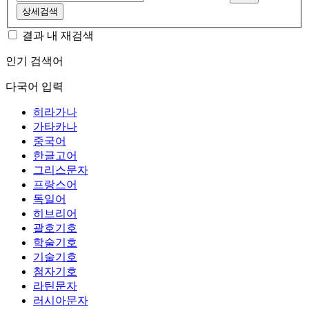
상세검색
결과 내 재검색
인기 검색어
다국어 입력
히라가나
가타카나
중국어
한글고어
그리스문자
프랑스어
독일어
히브리어
괄호기호
학술기호
기술기호
첨자기호
라틴문자
러시아문자