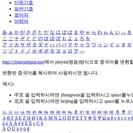
단위기호
일반기호
로마자
아랍어
あ
ぁ
か
が
さ
ざ
た
だ
な
は
ば
ぱ
ま
や
ゃ
ら
わ
ゎ
ん
い
ぃ
き
こ
ご
そ
ぞ
と
ど
の
ほ
ぼ
ぽ
も
よ
ょ
ろ
を
ア
ァ
カ
サ
ザ
タ
ダ
ナ
ハ
バ
パ
マ
ヤ
ャ
ラ
ワ
ヮ
ン
イ
ィ
キ
ギ
ソ
ゾ
ト
ド
ノ
ホ
ボ
ポ
モ
ヨ
ョ
ロ
ヲ
―
http://chineseinput.net/
에서 pinyin(병음)방식으로 중국어를 변환
변환된 중국어를 복사하여 사용하시면 됩니다.
예시)
中文 을 입력하시려면
zhongwen
을 입력하시고 space를
北京 을 입력하시려면
beijing
을 입력하시고 space를 누르
ㅥ
ㅦ
ㅧ
ㅨ
ㅩ
ㅪ
ㅫ
ㅬ
ㅭ
ㅮ
ㅯ
ㅰ
ㅱ
ㅲ
ㅳ
ㅴ
ㅵ
ㅶ
ㅷ
ㅸ
ㅹ
ㅺ
Α
Β
Γ
Δ
Ε
Ζ
Η
Θ
Ι
Κ
Λ
Μ
Ν
Ξ
Ο
Π
Ρ
Σ
Τ
Υ
Φ
Χ
Ψ
Ω
α
β
γ
δ
ε
ζ
η
á
à
Á
À
é
è
É
È
ç
Ç
ê
Ä
Ö
Ü
ä
ö
ü
ß