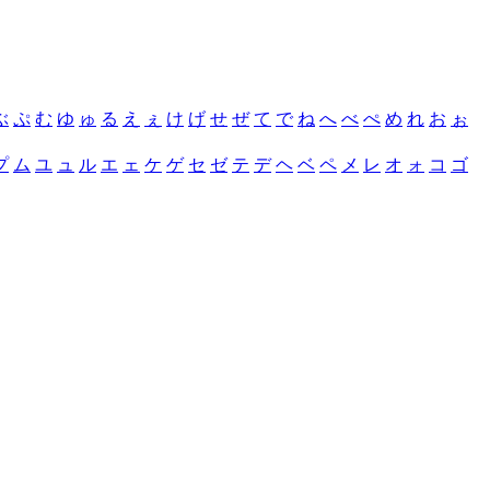
ぶ
ぷ
む
ゆ
ゅ
る
え
ぇ
け
げ
せ
ぜ
て
で
ね
へ
べ
ぺ
め
れ
お
ぉ
プ
ム
ユ
ュ
ル
エ
ェ
ケ
ゲ
セ
ゼ
テ
デ
ヘ
ベ
ペ
メ
レ
オ
ォ
コ
ゴ