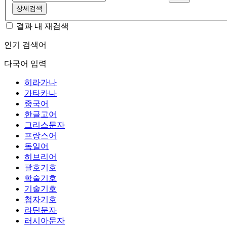
상세검색
결과 내 재검색
인기 검색어
다국어 입력
히라가나
가타카나
중국어
한글고어
그리스문자
프랑스어
독일어
히브리어
괄호기호
학술기호
기술기호
첨자기호
라틴문자
러시아문자