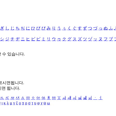
ぎ
し
じ
ち
ぢ
に
ひ
び
ぴ
み
り
う
ぅ
く
ぐ
す
ず
つ
づ
っ
ぬ
ふ
シ
ジ
チ
ヂ
ニ
ヒ
ビ
ピ
ミ
リ
ウ
ゥ
ク
グ
ス
ズ
ツ
ヅ
ッ
ヌ
フ
ブ
할 수 있습니다.
누르시면됩니다.
시면 됩니다.
ㅻ
ㅼ
ㅽ
ㅾ
ㅿ
ㆀ
ㆁ
ㆂ
ㆃ
ㆄ
ㆅ
ㆆ
ㆇ
ㆈ
ㆉ
ㆊ
ㆋ
ㆌ
ㆍ
ㆎ
θ
ι
κ
λ
μ
ν
ξ
ο
π
ρ
σ
τ
υ
φ
χ
ψ
ω