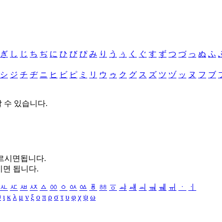
ぎ
し
じ
ち
ぢ
に
ひ
び
ぴ
み
り
う
ぅ
く
ぐ
す
ず
つ
づ
っ
ぬ
ふ
シ
ジ
チ
ヂ
ニ
ヒ
ビ
ピ
ミ
リ
ウ
ゥ
ク
グ
ス
ズ
ツ
ヅ
ッ
ヌ
フ
ブ
할 수 있습니다.
누르시면됩니다.
시면 됩니다.
ㅻ
ㅼ
ㅽ
ㅾ
ㅿ
ㆀ
ㆁ
ㆂ
ㆃ
ㆄ
ㆅ
ㆆ
ㆇ
ㆈ
ㆉ
ㆊ
ㆋ
ㆌ
ㆍ
ㆎ
θ
ι
κ
λ
μ
ν
ξ
ο
π
ρ
σ
τ
υ
φ
χ
ψ
ω