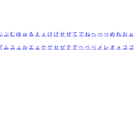
ぶ
ぷ
む
ゆ
ゅ
る
え
ぇ
け
げ
せ
ぜ
て
で
ね
へ
べ
ぺ
め
れ
お
ぉ
プ
ム
ユ
ュ
ル
エ
ェ
ケ
ゲ
セ
ゼ
テ
デ
ヘ
ベ
ペ
メ
レ
オ
ォ
コ
ゴ