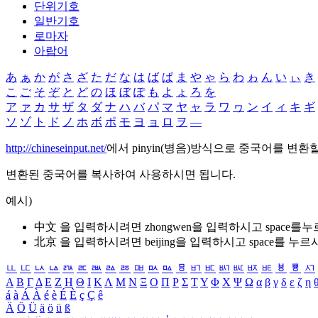
단위기호
일반기호
로마자
아랍어
あ
ぁ
か
が
さ
ざ
た
だ
な
は
ば
ぱ
ま
や
ゃ
ら
わ
ゎ
ん
い
ぃ
き
こ
ご
そ
ぞ
と
ど
の
ほ
ぼ
ぽ
も
よ
ょ
ろ
を
ア
ァ
カ
サ
ザ
タ
ダ
ナ
ハ
バ
パ
マ
ヤ
ャ
ラ
ワ
ヮ
ン
イ
ィ
キ
ギ
ソ
ゾ
ト
ド
ノ
ホ
ボ
ポ
モ
ヨ
ョ
ロ
ヲ
―
http://chineseinput.net/
에서 pinyin(병음)방식으로 중국어를 변환
변환된 중국어를 복사하여 사용하시면 됩니다.
예시)
中文 을 입력하시려면
zhongwen
을 입력하시고 space를
北京 을 입력하시려면
beijing
을 입력하시고 space를 누르
ㅥ
ㅦ
ㅧ
ㅨ
ㅩ
ㅪ
ㅫ
ㅬ
ㅭ
ㅮ
ㅯ
ㅰ
ㅱ
ㅲ
ㅳ
ㅴ
ㅵ
ㅶ
ㅷ
ㅸ
ㅹ
ㅺ
Α
Β
Γ
Δ
Ε
Ζ
Η
Θ
Ι
Κ
Λ
Μ
Ν
Ξ
Ο
Π
Ρ
Σ
Τ
Υ
Φ
Χ
Ψ
Ω
α
β
γ
δ
ε
ζ
η
á
à
Á
À
é
è
É
È
ç
Ç
ê
Ä
Ö
Ü
ä
ö
ü
ß