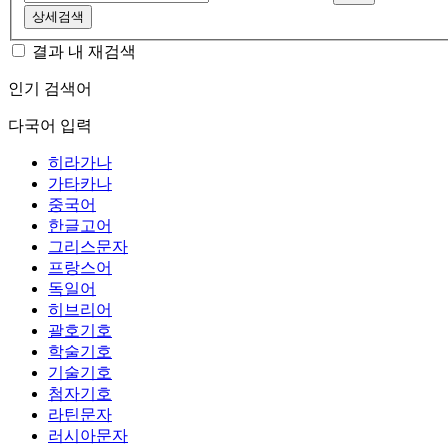
상세검색
결과 내 재검색
인기 검색어
다국어 입력
히라가나
가타카나
중국어
한글고어
그리스문자
프랑스어
독일어
히브리어
괄호기호
학술기호
기술기호
첨자기호
라틴문자
러시아문자