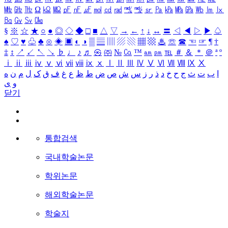
㎒
㎓
㎔
Ω
㏀
㏁
㎊
㎋
㎌
㏖
㏅
㎭
㎮
㎯
㏛
㎩
㎪
㎫
㎬
㏝
㏐
㏓
㏃
㏉
㏜
㏆
§
※
☆
★
○
●
◎
◇
◆
□
■
△
▽
→
←
↑
↓
↔
〓
◁
◀
▷
▶
♤
♠
♡
♥
♧
♣
⊙
◈
▣
◐
◑
▒
▤
▥
▨
▧
▦
▩
♨
☏
☎
☜
☞
¶
†
‡
↕
↗
↙
↖
↘
♭
♩
♪
♬
㉿
㈜
№
㏇
™
㏂
㏘
℡
＃
＆
＊
＠
ª
º
ⅰ
ⅱ
ⅲ
ⅳ
ⅴ
ⅵ
ⅶ
ⅷ
ⅸ
ⅹ
Ⅰ
Ⅱ
Ⅲ
Ⅳ
Ⅴ
Ⅵ
Ⅶ
Ⅷ
Ⅸ
Ⅹ
ا
ب
ت
ث
ج
ح
خ
د
ذ
ر
ز
س
ش
ص
ض
ط
ظ
ع
غ
ف
ق
ک
ل
م
ن
ه
و
ی
닫기
통합검색
국내학술논문
학위논문
해외학술논문
학술지