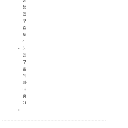
선
행
연
구
검
토
4
3.
연
구
범
위
와
내
용
21