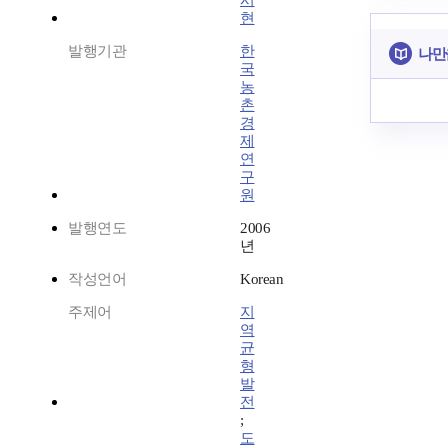
시
현
발행기관
한
나만
국
농
촌
경
제
연
구
원
발행연도
2006
년
작성언어
Korean
주제어
지
역
균
형
발
전
;
도