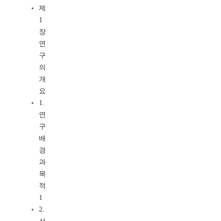
제
1
장
연
구
의
개
요
1.
연
구
배
경
과
목
적
1
2.