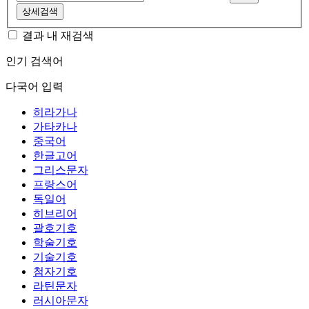
상세검색
결과 내 재검색
인기 검색어
다국어 입력
히라가나
가타카나
중국어
한글고어
그리스문자
프랑스어
독일어
히브리어
괄호기호
학술기호
기술기호
첨자기호
라틴문자
러시아문자