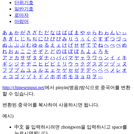
단위기호
일반기호
로마자
아랍어
あ
ぁ
か
が
さ
ざ
た
だ
な
は
ば
ぱ
ま
や
ゃ
ら
わ
ゎ
ん
い
ぃ
き
ぎ
し
じ
ち
ぢ
に
ひ
び
ぴ
み
り
う
ぅ
く
ぐ
す
ず
つ
づ
っ
ぬ
ふ
ぶ
ぷ
む
ゆ
ゅ
る
え
ぇ
け
げ
せ
ぜ
て
で
ね
へ
べ
ぺ
め
れ
お
ぉ
こ
ご
そ
ぞ
と
ど
の
ほ
ぼ
ぽ
も
よ
ょ
ろ
を
ア
ァ
カ
サ
ザ
タ
ダ
ナ
ハ
バ
パ
マ
ヤ
ャ
ラ
ワ
ヮ
ン
イ
ィ
キ
ギ
シ
ジ
チ
ヂ
ニ
ヒ
ビ
ピ
ミ
リ
ウ
ゥ
ク
グ
ス
ズ
ツ
ヅ
ッ
ヌ
フ
ブ
プ
ム
ユ
ュ
ル
エ
ェ
ケ
ゲ
セ
ゼ
テ
デ
ヘ
ベ
ペ
メ
レ
オ
ォ
コ
ゴ
ソ
ゾ
ト
ド
ノ
ホ
ボ
ポ
モ
ヨ
ョ
ロ
ヲ
―
http://chineseinput.net/
에서 pinyin(병음)방식으로 중국어를 변환
할 수 있습니다.
변환된 중국어를 복사하여 사용하시면 됩니다.
예시)
中文 을 입력하시려면
zhongwen
을 입력하시고 space를
누르시면됩니다.