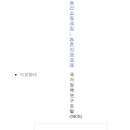
농
간
소
득
격
차
;
농
촌
지
역
경
제
자료형태
국
가
정
책
연
구
포
털
(NKIS)