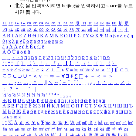
北京 을 입력하시려면
beijing
을 입력하시고 space를 누르
시면 됩니다.
ㅥ
ㅦ
ㅧ
ㅨ
ㅩ
ㅪ
ㅫ
ㅬ
ㅭ
ㅮ
ㅯ
ㅰ
ㅱ
ㅲ
ㅳ
ㅴ
ㅵ
ㅶ
ㅷ
ㅸ
ㅹ
ㅺ
ㅻ
ㅼ
ㅽ
ㅾ
ㅿ
ㆀ
ㆁ
ㆂ
ㆃ
ㆄ
ㆅ
ㆆ
ㆇ
ㆈ
ㆉ
ㆊ
ㆋ
ㆌ
ㆍ
ㆎ
Α
Β
Γ
Δ
Ε
Ζ
Η
Θ
Ι
Κ
Λ
Μ
Ν
Ξ
Ο
Π
Ρ
Σ
Τ
Υ
Φ
Χ
Ψ
Ω
α
β
γ
δ
ε
ζ
η
θ
ι
κ
λ
μ
ν
ξ
ο
π
ρ
σ
τ
υ
φ
χ
ψ
ω
á
à
Á
À
é
è
É
È
ç
Ç
ê
Ä
Ö
Ü
ä
ö
ü
ß
ְ
ֳ
ֲ
ֱ
ָ
ַ
ֵ
ֶ
ִ
ֹ
ּ
ֻ
ׂ
ׁ
ּ
ב
ה
נ
מ
צ
ת
ץ
ש
ד
ג
כ
ע
י
ח
ל
ך
ף
ק
ר
א
ט
ו
ן
ם
פ
‘
’
“
”
〔
〕
〈
〉
「
」
『
』
【
】
＂
（
）
［
］
｛
｝
±
×
÷
≠
≤
≥
∞
∴
♂
♀
∠
⊥
⌒
∂
∇
≡
≒
≪
≫
√
∽
∝
∵
∫
∬
∈
∋
⊆
⊇
⊂
⊃
∪
∩
∧
∨
￢
⇒
⇔
∀
∃
∮
∑
∏
＋
－
＜
＝
＞
、
。
·
‥
…
¨
〃
―
∥
＼
∼
´
～
ˇ
˘
˝
˚
˙
¸
˛
¡
¿
ː
！
＇
，
．
／
：
；
？
＾
＿
｀
｜
½
⅓
⅔
¼
¾
⅛
⅜
⅝
⅞
¹
²
³
⁴
ⁿ
₁
₂
₃
₄
Æ
Ð
Ħ
Ĳ
Ł
Ø
Œ
Þ
Ŧ
Ŋ
æ
đ
ð
ħ
ı
ĳ
ĸ
ŀ
ł
ø
œ
ß
þ
ŧ
ŋ
ŉ
А
Б
В
Г
Д
Е
Ё
Ж
З
И
Й
К
Л
М
Н
О
П
Р
С
Т
У
Ф
Х
Ц
Ч
Ш
Щ
Ъ
Ы
Ь
Э
Ю
Я
а
б
в
г
д
е
ё
ж
з
и
й
к
л
м
н
о
п
р
с
т
у
ф
х
ц
ч
ш
щ
ъ
ы
ь
э
ю
я
′
″
℃
Å
￠
￡
￥
¤
℉
‰
＄
％
Ｆ
￦
㎕
㎖
㎗
ℓ
㎘
㏄
㎣
㎤
㎥
㎦
㎙
㎚
㎛
㎜
㎝
㎞
㎟
㎠
㎡
㎢
㏊
㎍
㎎
㎏
㏏
㎈
㎉
㏈
㎧
㎨
㎰
㎱
㎲
㎳
㎴
㎵
㎶
㎷
㎸
㎹
㎀
㎁
㎂
㎃
㎄
㎺
㎻
㎽
㎾
㎿
㎐
㎑