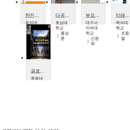
한진해운 파산이후 우리나라 국적선사 미래구도에 관한 소고
다국적기업론
부모상담 및 가족지원
미래사회와 과학기술
동의대
호남대
대구사
백석대
학교
학교
이버대
학교
박영
홍성
학교
조용
태
훈
신윤
철
희
글로벌 경영전략
충북대
학교
정진
섭