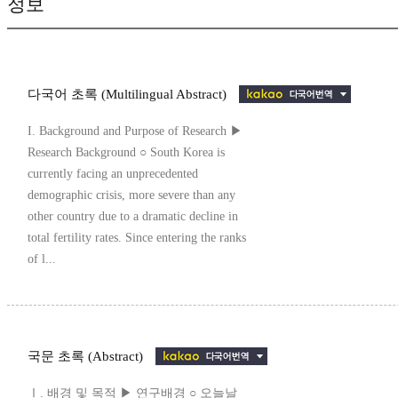
정보
다국어 초록 (Multilingual Abstract)
I. Background and Purpose of Research ▶
Research Background ○ South Korea is
currently facing an unprecedented
demographic crisis, more severe than any
other country due to a dramatic decline in
total fertility rates. Since entering the ranks
of l...
국문 초록 (Abstract)
Ⅰ. 배경 및 목적 ▶ 연구배경 ○ 오늘날