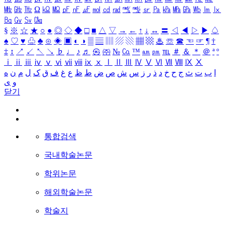
㎒
㎓
㎔
Ω
㏀
㏁
㎊
㎋
㎌
㏖
㏅
㎭
㎮
㎯
㏛
㎩
㎪
㎫
㎬
㏝
㏐
㏓
㏃
㏉
㏜
㏆
§
※
☆
★
○
●
◎
◇
◆
□
■
△
▽
→
←
↑
↓
↔
〓
◁
◀
▷
▶
♤
♠
♡
♥
♧
♣
⊙
◈
▣
◐
◑
▒
▤
▥
▨
▧
▦
▩
♨
☏
☎
☜
☞
¶
†
‡
↕
↗
↙
↖
↘
♭
♩
♪
♬
㉿
㈜
№
㏇
™
㏂
㏘
℡
＃
＆
＊
＠
ª
º
ⅰ
ⅱ
ⅲ
ⅳ
ⅴ
ⅵ
ⅶ
ⅷ
ⅸ
ⅹ
Ⅰ
Ⅱ
Ⅲ
Ⅳ
Ⅴ
Ⅵ
Ⅶ
Ⅷ
Ⅸ
Ⅹ
ا
ب
ت
ث
ج
ح
خ
د
ذ
ر
ز
س
ش
ص
ض
ط
ظ
ع
غ
ف
ق
ک
ل
م
ن
ه
و
ی
닫기
통합검색
국내학술논문
학위논문
해외학술논문
학술지