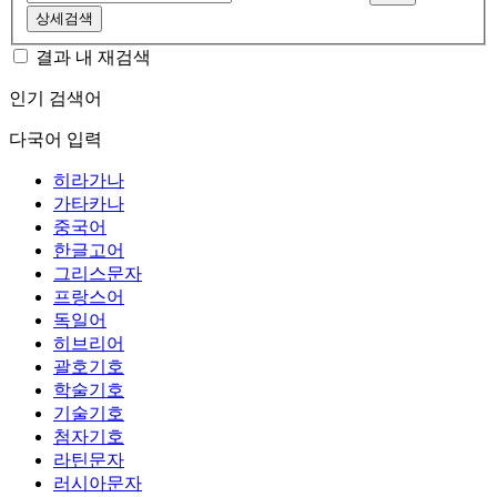
상세검색
결과 내 재검색
인기 검색어
다국어 입력
히라가나
가타카나
중국어
한글고어
그리스문자
프랑스어
독일어
히브리어
괄호기호
학술기호
기술기호
첨자기호
라틴문자
러시아문자