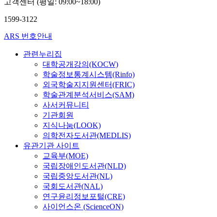
고객센터 (평일: 09:00~18:00)
1599-3122
ARS 번호안내
관련누리집
대학공개강의(KOCW)
학술정보통계시스템(Rinfo)
외국학술지지원센터(FRIC)
학술관계분석서비스(SAM)
사서커뮤니티
기관회원
지식나눔(LOOK)
의학전자도서관(MEDLIS)
유관기관 사이트
교육부(MOE)
국립장애인도서관(NLD)
국립중앙도서관(NL)
국회도서관(NAL)
연구윤리정보포털(CRE)
사이언스온 (ScienceON)