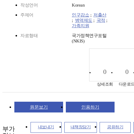
작성언어
Korean
주제어
인구감소
;
저출산
;
병역제도
;
국적
;
가족지원
자료형태
국가정책연구포털
(NKIS)
0
0
상세조회
다운로
원문보기
인용하기
내보내기
내책장담기
공유하기
부가