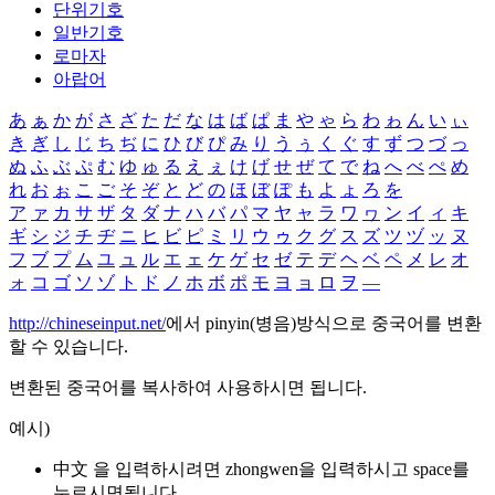
단위기호
일반기호
로마자
아랍어
あ
ぁ
か
が
さ
ざ
た
だ
な
は
ば
ぱ
ま
や
ゃ
ら
わ
ゎ
ん
い
ぃ
き
ぎ
し
じ
ち
ぢ
に
ひ
び
ぴ
み
り
う
ぅ
く
ぐ
す
ず
つ
づ
っ
ぬ
ふ
ぶ
ぷ
む
ゆ
ゅ
る
え
ぇ
け
げ
せ
ぜ
て
で
ね
へ
べ
ぺ
め
れ
お
ぉ
こ
ご
そ
ぞ
と
ど
の
ほ
ぼ
ぽ
も
よ
ょ
ろ
を
ア
ァ
カ
サ
ザ
タ
ダ
ナ
ハ
バ
パ
マ
ヤ
ャ
ラ
ワ
ヮ
ン
イ
ィ
キ
ギ
シ
ジ
チ
ヂ
ニ
ヒ
ビ
ピ
ミ
リ
ウ
ゥ
ク
グ
ス
ズ
ツ
ヅ
ッ
ヌ
フ
ブ
プ
ム
ユ
ュ
ル
エ
ェ
ケ
ゲ
セ
ゼ
テ
デ
ヘ
ベ
ペ
メ
レ
オ
ォ
コ
ゴ
ソ
ゾ
ト
ド
ノ
ホ
ボ
ポ
モ
ヨ
ョ
ロ
ヲ
―
http://chineseinput.net/
에서 pinyin(병음)방식으로 중국어를 변환
할 수 있습니다.
변환된 중국어를 복사하여 사용하시면 됩니다.
예시)
中文 을 입력하시려면
zhongwen
을 입력하시고 space를
누르시면됩니다.