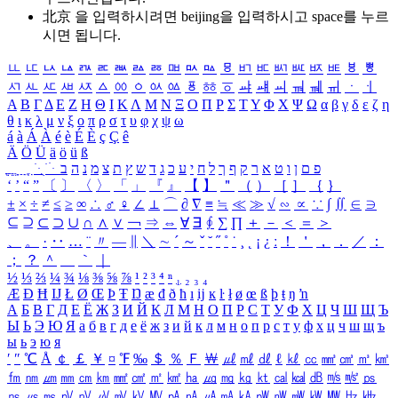
北京 을 입력하시려면
beijing
을 입력하시고 space를 누르
시면 됩니다.
ㅥ
ㅦ
ㅧ
ㅨ
ㅩ
ㅪ
ㅫ
ㅬ
ㅭ
ㅮ
ㅯ
ㅰ
ㅱ
ㅲ
ㅳ
ㅴ
ㅵ
ㅶ
ㅷ
ㅸ
ㅹ
ㅺ
ㅻ
ㅼ
ㅽ
ㅾ
ㅿ
ㆀ
ㆁ
ㆂ
ㆃ
ㆄ
ㆅ
ㆆ
ㆇ
ㆈ
ㆉ
ㆊ
ㆋ
ㆌ
ㆍ
ㆎ
Α
Β
Γ
Δ
Ε
Ζ
Η
Θ
Ι
Κ
Λ
Μ
Ν
Ξ
Ο
Π
Ρ
Σ
Τ
Υ
Φ
Χ
Ψ
Ω
α
β
γ
δ
ε
ζ
η
θ
ι
κ
λ
μ
ν
ξ
ο
π
ρ
σ
τ
υ
φ
χ
ψ
ω
á
à
Á
À
é
è
É
È
ç
Ç
ê
Ä
Ö
Ü
ä
ö
ü
ß
ְ
ֳ
ֲ
ֱ
ָ
ַ
ֵ
ֶ
ִ
ֹ
ּ
ֻ
ׂ
ׁ
ּ
ב
ה
נ
מ
צ
ת
ץ
ש
ד
ג
כ
ע
י
ח
ל
ך
ף
ק
ר
א
ט
ו
ן
ם
פ
‘
’
“
”
〔
〕
〈
〉
「
」
『
』
【
】
＂
（
）
［
］
｛
｝
±
×
÷
≠
≤
≥
∞
∴
♂
♀
∠
⊥
⌒
∂
∇
≡
≒
≪
≫
√
∽
∝
∵
∫
∬
∈
∋
⊆
⊇
⊂
⊃
∪
∩
∧
∨
￢
⇒
⇔
∀
∃
∮
∑
∏
＋
－
＜
＝
＞
、
。
·
‥
…
¨
〃
―
∥
＼
∼
´
～
ˇ
˘
˝
˚
˙
¸
˛
¡
¿
ː
！
＇
，
．
／
：
；
？
＾
＿
｀
｜
½
⅓
⅔
¼
¾
⅛
⅜
⅝
⅞
¹
²
³
⁴
ⁿ
₁
₂
₃
₄
Æ
Ð
Ħ
Ĳ
Ł
Ø
Œ
Þ
Ŧ
Ŋ
æ
đ
ð
ħ
ı
ĳ
ĸ
ŀ
ł
ø
œ
ß
þ
ŧ
ŋ
ŉ
А
Б
В
Г
Д
Е
Ё
Ж
З
И
Й
К
Л
М
Н
О
П
Р
С
Т
У
Ф
Х
Ц
Ч
Ш
Щ
Ъ
Ы
Ь
Э
Ю
Я
а
б
в
г
д
е
ё
ж
з
и
й
к
л
м
н
о
п
р
с
т
у
ф
х
ц
ч
ш
щ
ъ
ы
ь
э
ю
я
′
″
℃
Å
￠
￡
￥
¤
℉
‰
＄
％
Ｆ
￦
㎕
㎖
㎗
ℓ
㎘
㏄
㎣
㎤
㎥
㎦
㎙
㎚
㎛
㎜
㎝
㎞
㎟
㎠
㎡
㎢
㏊
㎍
㎎
㎏
㏏
㎈
㎉
㏈
㎧
㎨
㎰
㎱
㎲
㎳
㎴
㎵
㎶
㎷
㎸
㎹
㎀
㎁
㎂
㎃
㎄
㎺
㎻
㎽
㎾
㎿
㎐
㎑