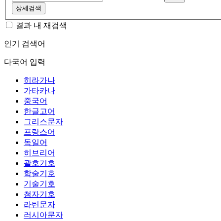
상세검색
결과 내 재검색
인기 검색어
다국어 입력
히라가나
가타카나
중국어
한글고어
그리스문자
프랑스어
독일어
히브리어
괄호기호
학술기호
기술기호
첨자기호
라틴문자
러시아문자