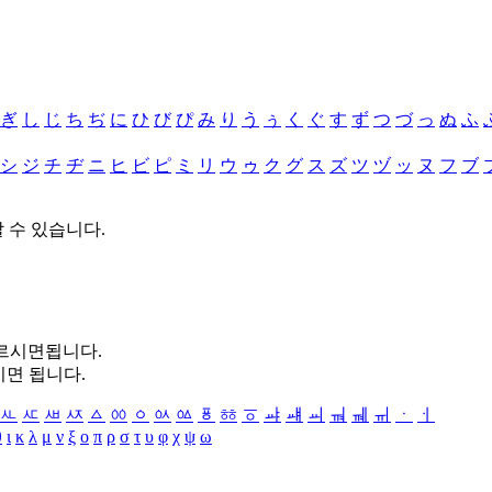
ぎ
し
じ
ち
ぢ
に
ひ
び
ぴ
み
り
う
ぅ
く
ぐ
す
ず
つ
づ
っ
ぬ
ふ
シ
ジ
チ
ヂ
ニ
ヒ
ビ
ピ
ミ
リ
ウ
ゥ
ク
グ
ス
ズ
ツ
ヅ
ッ
ヌ
フ
ブ
할 수 있습니다.
누르시면됩니다.
시면 됩니다.
ㅻ
ㅼ
ㅽ
ㅾ
ㅿ
ㆀ
ㆁ
ㆂ
ㆃ
ㆄ
ㆅ
ㆆ
ㆇ
ㆈ
ㆉ
ㆊ
ㆋ
ㆌ
ㆍ
ㆎ
θ
ι
κ
λ
μ
ν
ξ
ο
π
ρ
σ
τ
υ
φ
χ
ψ
ω