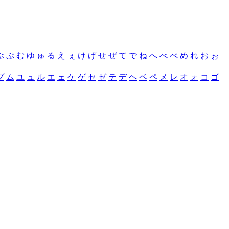
ぶ
ぷ
む
ゆ
ゅ
る
え
ぇ
け
げ
せ
ぜ
て
で
ね
へ
べ
ぺ
め
れ
お
ぉ
プ
ム
ユ
ュ
ル
エ
ェ
ケ
ゲ
セ
ゼ
テ
デ
ヘ
ベ
ペ
メ
レ
オ
ォ
コ
ゴ