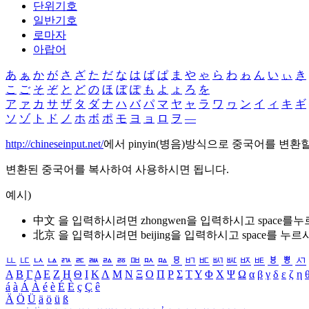
단위기호
일반기호
로마자
아랍어
あ
ぁ
か
が
さ
ざ
た
だ
な
は
ば
ぱ
ま
や
ゃ
ら
わ
ゎ
ん
い
ぃ
き
こ
ご
そ
ぞ
と
ど
の
ほ
ぼ
ぽ
も
よ
ょ
ろ
を
ア
ァ
カ
サ
ザ
タ
ダ
ナ
ハ
バ
パ
マ
ヤ
ャ
ラ
ワ
ヮ
ン
イ
ィ
キ
ギ
ソ
ゾ
ト
ド
ノ
ホ
ボ
ポ
モ
ヨ
ョ
ロ
ヲ
―
http://chineseinput.net/
에서 pinyin(병음)방식으로 중국어를 변환
변환된 중국어를 복사하여 사용하시면 됩니다.
예시)
中文 을 입력하시려면
zhongwen
을 입력하시고 space를
北京 을 입력하시려면
beijing
을 입력하시고 space를 누르
ㅥ
ㅦ
ㅧ
ㅨ
ㅩ
ㅪ
ㅫ
ㅬ
ㅭ
ㅮ
ㅯ
ㅰ
ㅱ
ㅲ
ㅳ
ㅴ
ㅵ
ㅶ
ㅷ
ㅸ
ㅹ
ㅺ
Α
Β
Γ
Δ
Ε
Ζ
Η
Θ
Ι
Κ
Λ
Μ
Ν
Ξ
Ο
Π
Ρ
Σ
Τ
Υ
Φ
Χ
Ψ
Ω
α
β
γ
δ
ε
ζ
η
á
à
Á
À
é
è
É
È
ç
Ç
ê
Ä
Ö
Ü
ä
ö
ü
ß