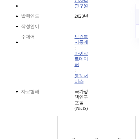
건사회
연구원
발행연도
2023년
작성언어
-
주제어
보건복
지통계
;
마이크
로데이
터
;
통계서
비스
자료형태
국가정
책연구
포털
(NKIS)