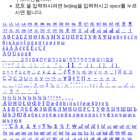
北京 을 입력하시려면
beijing
을 입력하시고 space를 누르
시면 됩니다.
ㅥ
ㅦ
ㅧ
ㅨ
ㅩ
ㅪ
ㅫ
ㅬ
ㅭ
ㅮ
ㅯ
ㅰ
ㅱ
ㅲ
ㅳ
ㅴ
ㅵ
ㅶ
ㅷ
ㅸ
ㅹ
ㅺ
ㅻ
ㅼ
ㅽ
ㅾ
ㅿ
ㆀ
ㆁ
ㆂ
ㆃ
ㆄ
ㆅ
ㆆ
ㆇ
ㆈ
ㆉ
ㆊ
ㆋ
ㆌ
ㆍ
ㆎ
Α
Β
Γ
Δ
Ε
Ζ
Η
Θ
Ι
Κ
Λ
Μ
Ν
Ξ
Ο
Π
Ρ
Σ
Τ
Υ
Φ
Χ
Ψ
Ω
α
β
γ
δ
ε
ζ
η
θ
ι
κ
λ
μ
ν
ξ
ο
π
ρ
σ
τ
υ
φ
χ
ψ
ω
á
à
Á
À
é
è
É
È
ç
Ç
ê
Ä
Ö
Ü
ä
ö
ü
ß
ְ
ֳ
ֲ
ֱ
ָ
ַ
ֵ
ֶ
ִ
ֹ
ּ
ֻ
ׂ
ׁ
ּ
ב
ה
נ
מ
צ
ת
ץ
ש
ד
ג
כ
ע
י
ח
ל
ך
ף
ק
ר
א
ט
ו
ן
ם
פ
‘
’
“
”
〔
〕
〈
〉
「
」
『
』
【
】
＂
（
）
［
］
｛
｝
±
×
÷
≠
≤
≥
∞
∴
♂
♀
∠
⊥
⌒
∂
∇
≡
≒
≪
≫
√
∽
∝
∵
∫
∬
∈
∋
⊆
⊇
⊂
⊃
∪
∩
∧
∨
￢
⇒
⇔
∀
∃
∮
∑
∏
＋
－
＜
＝
＞
、
。
·
‥
…
¨
〃
―
∥
＼
∼
´
～
ˇ
˘
˝
˚
˙
¸
˛
¡
¿
ː
！
＇
，
．
／
：
；
？
＾
＿
｀
｜
½
⅓
⅔
¼
¾
⅛
⅜
⅝
⅞
¹
²
³
⁴
ⁿ
₁
₂
₃
₄
Æ
Ð
Ħ
Ĳ
Ł
Ø
Œ
Þ
Ŧ
Ŋ
æ
đ
ð
ħ
ı
ĳ
ĸ
ŀ
ł
ø
œ
ß
þ
ŧ
ŋ
ŉ
А
Б
В
Г
Д
Е
Ё
Ж
З
И
Й
К
Л
М
Н
О
П
Р
С
Т
У
Ф
Х
Ц
Ч
Ш
Щ
Ъ
Ы
Ь
Э
Ю
Я
а
б
в
г
д
е
ё
ж
з
и
й
к
л
м
н
о
п
р
с
т
у
ф
х
ц
ч
ш
щ
ъ
ы
ь
э
ю
я
′
″
℃
Å
￠
￡
￥
¤
℉
‰
＄
％
Ｆ
￦
㎕
㎖
㎗
ℓ
㎘
㏄
㎣
㎤
㎥
㎦
㎙
㎚
㎛
㎜
㎝
㎞
㎟
㎠
㎡
㎢
㏊
㎍
㎎
㎏
㏏
㎈
㎉
㏈
㎧
㎨
㎰
㎱
㎲
㎳
㎴
㎵
㎶
㎷
㎸
㎹
㎀
㎁
㎂
㎃
㎄
㎺
㎻
㎽
㎾
㎿
㎐
㎑