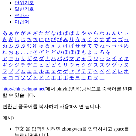
단위기호
일반기호
로마자
아랍어
あ
ぁ
か
が
さ
ざ
た
だ
な
は
ば
ぱ
ま
や
ゃ
ら
わ
ゎ
ん
い
ぃ
き
ぎ
し
じ
ち
ぢ
に
ひ
び
ぴ
み
り
う
ぅ
く
ぐ
す
ず
つ
づ
っ
ぬ
ふ
ぶ
ぷ
む
ゆ
ゅ
る
え
ぇ
け
げ
せ
ぜ
て
で
ね
へ
べ
ぺ
め
れ
お
ぉ
こ
ご
そ
ぞ
と
ど
の
ほ
ぼ
ぽ
も
よ
ょ
ろ
を
ア
ァ
カ
サ
ザ
タ
ダ
ナ
ハ
バ
パ
マ
ヤ
ャ
ラ
ワ
ヮ
ン
イ
ィ
キ
ギ
シ
ジ
チ
ヂ
ニ
ヒ
ビ
ピ
ミ
リ
ウ
ゥ
ク
グ
ス
ズ
ツ
ヅ
ッ
ヌ
フ
ブ
プ
ム
ユ
ュ
ル
エ
ェ
ケ
ゲ
セ
ゼ
テ
デ
ヘ
ベ
ペ
メ
レ
オ
ォ
コ
ゴ
ソ
ゾ
ト
ド
ノ
ホ
ボ
ポ
モ
ヨ
ョ
ロ
ヲ
―
http://chineseinput.net/
에서 pinyin(병음)방식으로 중국어를 변환
할 수 있습니다.
변환된 중국어를 복사하여 사용하시면 됩니다.
예시)
中文 을 입력하시려면
zhongwen
을 입력하시고 space를
누르시면됩니다.