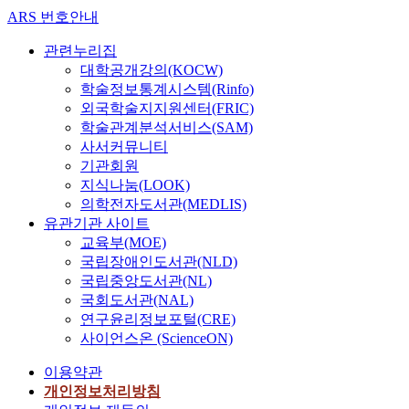
ARS 번호안내
관련누리집
대학공개강의(KOCW)
학술정보통계시스템(Rinfo)
외국학술지지원센터(FRIC)
학술관계분석서비스(SAM)
사서커뮤니티
기관회원
지식나눔(LOOK)
의학전자도서관(MEDLIS)
유관기관 사이트
교육부(MOE)
국립장애인도서관(NLD)
국립중앙도서관(NL)
국회도서관(NAL)
연구윤리정보포털(CRE)
사이언스온 (ScienceON)
이용약관
개인정보처리방침