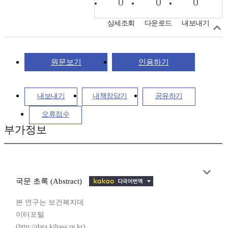
0
0
0
상세조회
다운로드
내보내기
원문보기
인용하기
내보내기
내책장담기
공유하기
오류접수
부가정보
국문 초록 (Abstract)
본 연구는 보건복지데
이터포털
(http://data.kihasa.re.kr)