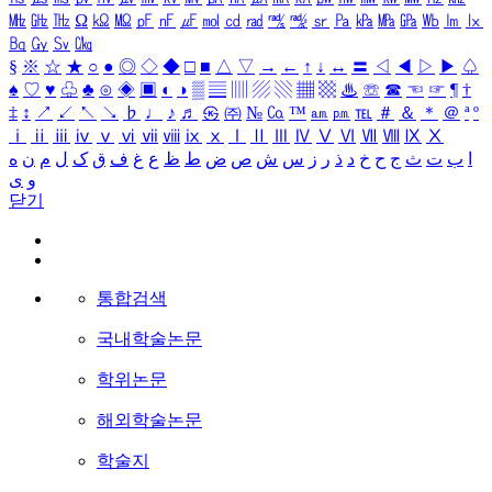
㎒
㎓
㎔
Ω
㏀
㏁
㎊
㎋
㎌
㏖
㏅
㎭
㎮
㎯
㏛
㎩
㎪
㎫
㎬
㏝
㏐
㏓
㏃
㏉
㏜
㏆
§
※
☆
★
○
●
◎
◇
◆
□
■
△
▽
→
←
↑
↓
↔
〓
◁
◀
▷
▶
♤
♠
♡
♥
♧
♣
⊙
◈
▣
◐
◑
▒
▤
▥
▨
▧
▦
▩
♨
☏
☎
☜
☞
¶
†
‡
↕
↗
↙
↖
↘
♭
♩
♪
♬
㉿
㈜
№
㏇
™
㏂
㏘
℡
＃
＆
＊
＠
ª
º
ⅰ
ⅱ
ⅲ
ⅳ
ⅴ
ⅵ
ⅶ
ⅷ
ⅸ
ⅹ
Ⅰ
Ⅱ
Ⅲ
Ⅳ
Ⅴ
Ⅵ
Ⅶ
Ⅷ
Ⅸ
Ⅹ
ا
ب
ت
ث
ج
ح
خ
د
ذ
ر
ز
س
ش
ص
ض
ط
ظ
ع
غ
ف
ق
ک
ل
م
ن
ه
و
ی
닫기
통합검색
국내학술논문
학위논문
해외학술논문
학술지