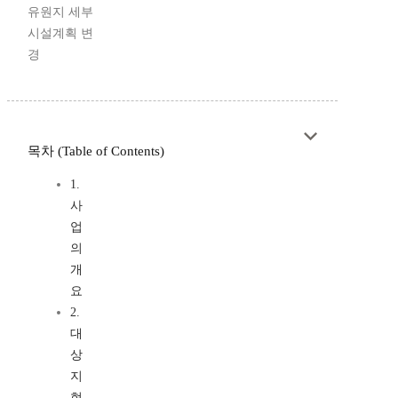
유원지 세부
시설계획 변
경
목차 (Table of Contents)
1.
사
업
의
개
요
2.
대
상
지
현