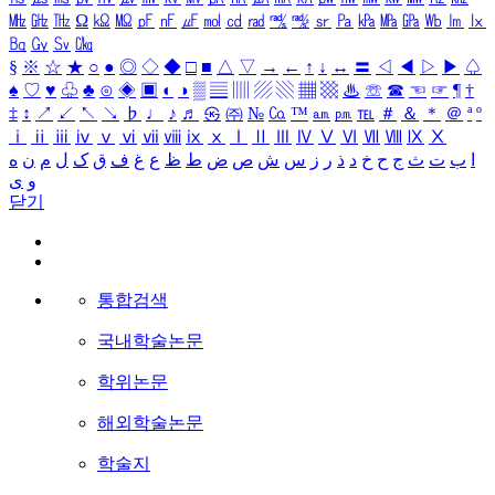
㎒
㎓
㎔
Ω
㏀
㏁
㎊
㎋
㎌
㏖
㏅
㎭
㎮
㎯
㏛
㎩
㎪
㎫
㎬
㏝
㏐
㏓
㏃
㏉
㏜
㏆
§
※
☆
★
○
●
◎
◇
◆
□
■
△
▽
→
←
↑
↓
↔
〓
◁
◀
▷
▶
♤
♠
♡
♥
♧
♣
⊙
◈
▣
◐
◑
▒
▤
▥
▨
▧
▦
▩
♨
☏
☎
☜
☞
¶
†
‡
↕
↗
↙
↖
↘
♭
♩
♪
♬
㉿
㈜
№
㏇
™
㏂
㏘
℡
＃
＆
＊
＠
ª
º
ⅰ
ⅱ
ⅲ
ⅳ
ⅴ
ⅵ
ⅶ
ⅷ
ⅸ
ⅹ
Ⅰ
Ⅱ
Ⅲ
Ⅳ
Ⅴ
Ⅵ
Ⅶ
Ⅷ
Ⅸ
Ⅹ
ا
ب
ت
ث
ج
ح
خ
د
ذ
ر
ز
س
ش
ص
ض
ط
ظ
ع
غ
ف
ق
ک
ل
م
ن
ه
و
ی
닫기
통합검색
국내학술논문
학위논문
해외학술논문
학술지