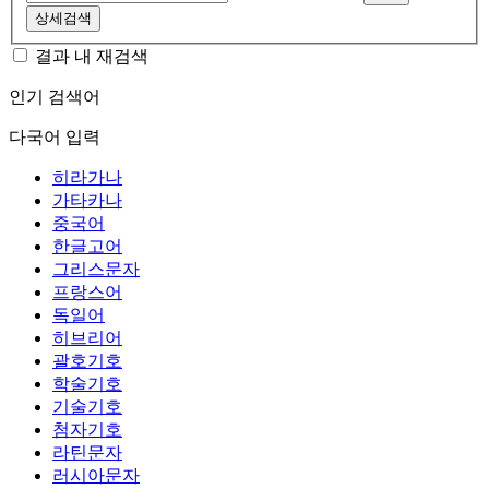
상세검색
결과 내 재검색
인기 검색어
다국어 입력
히라가나
가타카나
중국어
한글고어
그리스문자
프랑스어
독일어
히브리어
괄호기호
학술기호
기술기호
첨자기호
라틴문자
러시아문자