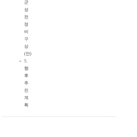
군
성
전
정
비
구
상
(안)
5.
향
후
추
진
계
획