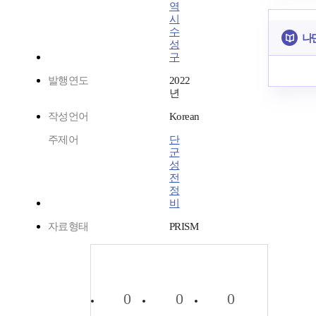
역
시
수
나
성
구
발행연도
2022
년
작성언어
Korean
주제어
단
군
성
전
정
비
자료형태
PRISM
0
0
0