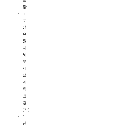
황
3.
수
성
유
원
지
세
부
시
설
계
획
변
경
(안)
4.
단