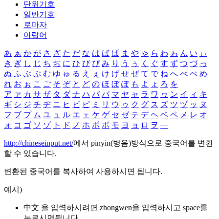
단위기호
일반기호
로마자
아랍어
あ
ぁ
か
が
さ
ざ
た
だ
な
は
ば
ぱ
ま
や
ゃ
ら
わ
ゎ
ん
い
ぃ
き
ぎ
し
じ
ち
ぢ
に
ひ
び
ぴ
み
り
う
ぅ
く
ぐ
す
ず
つ
づ
っ
ぬ
ふ
ぶ
ぷ
む
ゆ
ゅ
る
え
ぇ
け
げ
せ
ぜ
て
で
ね
へ
べ
ぺ
め
れ
お
ぉ
こ
ご
そ
ぞ
と
ど
の
ほ
ぼ
ぽ
も
よ
ょ
ろ
を
ア
ァ
カ
サ
ザ
タ
ダ
ナ
ハ
バ
パ
マ
ヤ
ャ
ラ
ワ
ヮ
ン
イ
ィ
キ
ギ
シ
ジ
チ
ヂ
ニ
ヒ
ビ
ピ
ミ
リ
ウ
ゥ
ク
グ
ス
ズ
ツ
ヅ
ッ
ヌ
フ
ブ
プ
ム
ユ
ュ
ル
エ
ェ
ケ
ゲ
セ
ゼ
テ
デ
ヘ
ベ
ペ
メ
レ
オ
ォ
コ
ゴ
ソ
ゾ
ト
ド
ノ
ホ
ボ
ポ
モ
ヨ
ョ
ロ
ヲ
―
http://chineseinput.net/
에서 pinyin(병음)방식으로 중국어를 변환
할 수 있습니다.
변환된 중국어를 복사하여 사용하시면 됩니다.
예시)
中文 을 입력하시려면
zhongwen
을 입력하시고 space를
누르시면됩니다.