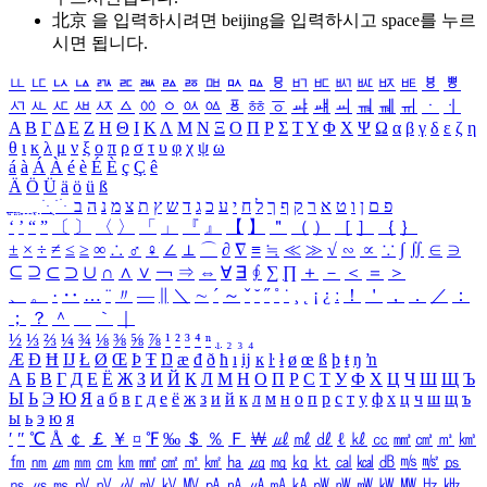
北京 을 입력하시려면
beijing
을 입력하시고 space를 누르
시면 됩니다.
ㅥ
ㅦ
ㅧ
ㅨ
ㅩ
ㅪ
ㅫ
ㅬ
ㅭ
ㅮ
ㅯ
ㅰ
ㅱ
ㅲ
ㅳ
ㅴ
ㅵ
ㅶ
ㅷ
ㅸ
ㅹ
ㅺ
ㅻ
ㅼ
ㅽ
ㅾ
ㅿ
ㆀ
ㆁ
ㆂ
ㆃ
ㆄ
ㆅ
ㆆ
ㆇ
ㆈ
ㆉ
ㆊ
ㆋ
ㆌ
ㆍ
ㆎ
Α
Β
Γ
Δ
Ε
Ζ
Η
Θ
Ι
Κ
Λ
Μ
Ν
Ξ
Ο
Π
Ρ
Σ
Τ
Υ
Φ
Χ
Ψ
Ω
α
β
γ
δ
ε
ζ
η
θ
ι
κ
λ
μ
ν
ξ
ο
π
ρ
σ
τ
υ
φ
χ
ψ
ω
á
à
Á
À
é
è
É
È
ç
Ç
ê
Ä
Ö
Ü
ä
ö
ü
ß
ְ
ֳ
ֲ
ֱ
ָ
ַ
ֵ
ֶ
ִ
ֹ
ּ
ֻ
ׂ
ׁ
ּ
ב
ה
נ
מ
צ
ת
ץ
ש
ד
ג
כ
ע
י
ח
ל
ך
ף
ק
ר
א
ט
ו
ן
ם
פ
‘
’
“
”
〔
〕
〈
〉
「
」
『
』
【
】
＂
（
）
［
］
｛
｝
±
×
÷
≠
≤
≥
∞
∴
♂
♀
∠
⊥
⌒
∂
∇
≡
≒
≪
≫
√
∽
∝
∵
∫
∬
∈
∋
⊆
⊇
⊂
⊃
∪
∩
∧
∨
￢
⇒
⇔
∀
∃
∮
∑
∏
＋
－
＜
＝
＞
、
。
·
‥
…
¨
〃
―
∥
＼
∼
´
～
ˇ
˘
˝
˚
˙
¸
˛
¡
¿
ː
！
＇
，
．
／
：
；
？
＾
＿
｀
｜
½
⅓
⅔
¼
¾
⅛
⅜
⅝
⅞
¹
²
³
⁴
ⁿ
₁
₂
₃
₄
Æ
Ð
Ħ
Ĳ
Ł
Ø
Œ
Þ
Ŧ
Ŋ
æ
đ
ð
ħ
ı
ĳ
ĸ
ŀ
ł
ø
œ
ß
þ
ŧ
ŋ
ŉ
А
Б
В
Г
Д
Е
Ё
Ж
З
И
Й
К
Л
М
Н
О
П
Р
С
Т
У
Ф
Х
Ц
Ч
Ш
Щ
Ъ
Ы
Ь
Э
Ю
Я
а
б
в
г
д
е
ё
ж
з
и
й
к
л
м
н
о
п
р
с
т
у
ф
х
ц
ч
ш
щ
ъ
ы
ь
э
ю
я
′
″
℃
Å
￠
￡
￥
¤
℉
‰
＄
％
Ｆ
￦
㎕
㎖
㎗
ℓ
㎘
㏄
㎣
㎤
㎥
㎦
㎙
㎚
㎛
㎜
㎝
㎞
㎟
㎠
㎡
㎢
㏊
㎍
㎎
㎏
㏏
㎈
㎉
㏈
㎧
㎨
㎰
㎱
㎲
㎳
㎴
㎵
㎶
㎷
㎸
㎹
㎀
㎁
㎂
㎃
㎄
㎺
㎻
㎽
㎾
㎿
㎐
㎑