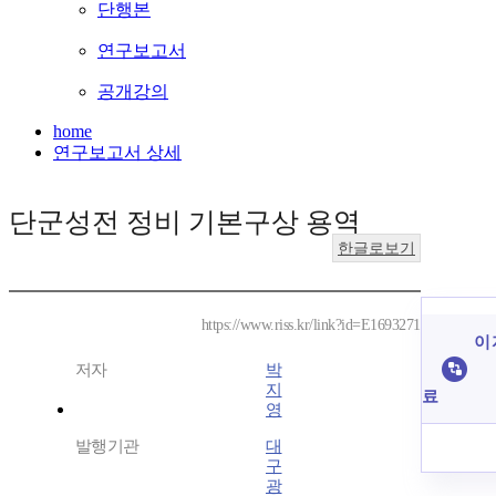
단행본
연구보고서
공개강의
home
연구보고서 상세
단군성전 정비 기본구상 용역
한글로보기
https://www.riss.kr/link?id=E1693271
이 
저자
박
지
료
영
발행기관
대
구
광