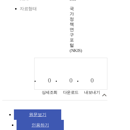
자료형태
국
가
정
책
연
구
포
털
(NKIS)
0
0
0
상세조회
다운로드
내보내기
원문보기
인용하기