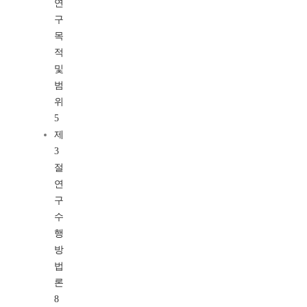
연
구
목
적
및
범
위
5
제
3
절
연
구
수
행
방
법
론
8