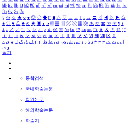
㎒
㎓
㎔
Ω
㏀
㏁
㎊
㎋
㎌
㏖
㏅
㎭
㎮
㎯
㏛
㎩
㎪
㎫
㎬
㏝
㏐
㏓
㏃
㏉
㏜
㏆
§
※
☆
★
○
●
◎
◇
◆
□
■
△
▽
→
←
↑
↓
↔
〓
◁
◀
▷
▶
♤
♠
♡
♥
♧
♣
⊙
◈
▣
◐
◑
▒
▤
▥
▨
▧
▦
▩
♨
☏
☎
☜
☞
¶
†
‡
↕
↗
↙
↖
↘
♭
♩
♪
♬
㉿
㈜
№
㏇
™
㏂
㏘
℡
＃
＆
＊
＠
ª
º
ⅰ
ⅱ
ⅲ
ⅳ
ⅴ
ⅵ
ⅶ
ⅷ
ⅸ
ⅹ
Ⅰ
Ⅱ
Ⅲ
Ⅳ
Ⅴ
Ⅵ
Ⅶ
Ⅷ
Ⅸ
Ⅹ
ا
ب
ت
ث
ج
ح
خ
د
ذ
ر
ز
س
ش
ص
ض
ط
ظ
ع
غ
ف
ق
ک
ل
م
ن
ه
و
ی
닫기
통합검색
국내학술논문
학위논문
해외학술논문
학술지