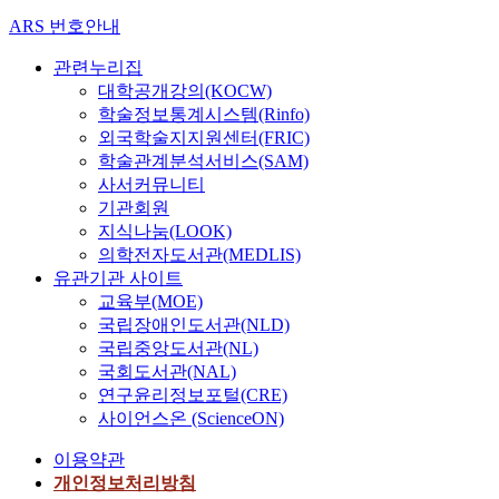
ARS 번호안내
관련누리집
대학공개강의(KOCW)
학술정보통계시스템(Rinfo)
외국학술지지원센터(FRIC)
학술관계분석서비스(SAM)
사서커뮤니티
기관회원
지식나눔(LOOK)
의학전자도서관(MEDLIS)
유관기관 사이트
교육부(MOE)
국립장애인도서관(NLD)
국립중앙도서관(NL)
국회도서관(NAL)
연구윤리정보포털(CRE)
사이언스온 (ScienceON)
이용약관
개인정보처리방침