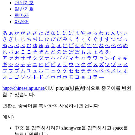
단위기호
일반기호
로마자
아랍어
あ
ぁ
か
が
さ
ざ
た
だ
な
は
ば
ぱ
ま
や
ゃ
ら
わ
ゎ
ん
い
ぃ
き
ぎ
し
じ
ち
ぢ
に
ひ
び
ぴ
み
り
う
ぅ
く
ぐ
す
ず
つ
づ
っ
ぬ
ふ
ぶ
ぷ
む
ゆ
ゅ
る
え
ぇ
け
げ
せ
ぜ
て
で
ね
へ
べ
ぺ
め
れ
お
ぉ
こ
ご
そ
ぞ
と
ど
の
ほ
ぼ
ぽ
も
よ
ょ
ろ
を
ア
ァ
カ
サ
ザ
タ
ダ
ナ
ハ
バ
パ
マ
ヤ
ャ
ラ
ワ
ヮ
ン
イ
ィ
キ
ギ
シ
ジ
チ
ヂ
ニ
ヒ
ビ
ピ
ミ
リ
ウ
ゥ
ク
グ
ス
ズ
ツ
ヅ
ッ
ヌ
フ
ブ
プ
ム
ユ
ュ
ル
エ
ェ
ケ
ゲ
セ
ゼ
テ
デ
ヘ
ベ
ペ
メ
レ
オ
ォ
コ
ゴ
ソ
ゾ
ト
ド
ノ
ホ
ボ
ポ
モ
ヨ
ョ
ロ
ヲ
―
http://chineseinput.net/
에서 pinyin(병음)방식으로 중국어를 변환
할 수 있습니다.
변환된 중국어를 복사하여 사용하시면 됩니다.
예시)
中文 을 입력하시려면
zhongwen
을 입력하시고 space를
누르시면됩니다.