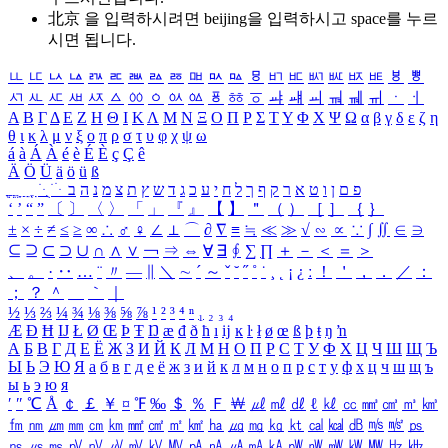
北京 을 입력하시려면
beijing
을 입력하시고 space를 누르
시면 됩니다.
ㅥ
ㅦ
ㅧ
ㅨ
ㅩ
ㅪ
ㅫ
ㅬ
ㅭ
ㅮ
ㅯ
ㅰ
ㅱ
ㅲ
ㅳ
ㅴ
ㅵ
ㅶ
ㅷ
ㅸ
ㅹ
ㅺ
ㅻ
ㅼ
ㅽ
ㅾ
ㅿ
ㆀ
ㆁ
ㆂ
ㆃ
ㆄ
ㆅ
ㆆ
ㆇ
ㆈ
ㆉ
ㆊ
ㆋ
ㆌ
ㆍ
ㆎ
Α
Β
Γ
Δ
Ε
Ζ
Η
Θ
Ι
Κ
Λ
Μ
Ν
Ξ
Ο
Π
Ρ
Σ
Τ
Υ
Φ
Χ
Ψ
Ω
α
β
γ
δ
ε
ζ
η
θ
ι
κ
λ
μ
ν
ξ
ο
π
ρ
σ
τ
υ
φ
χ
ψ
ω
á
à
Á
À
é
è
É
È
ç
Ç
ê
Ä
Ö
Ü
ä
ö
ü
ß
ְ
ֳ
ֲ
ֱ
ָ
ַ
ֵ
ֶ
ִ
ֹ
ּ
ֻ
ׂ
ׁ
ּ
ב
ה
נ
מ
צ
ת
ץ
ש
ד
ג
כ
ע
י
ח
ל
ך
ף
ק
ר
א
ט
ו
ן
ם
פ
‘
’
“
”
〔
〕
〈
〉
「
」
『
』
【
】
＂
（
）
［
］
｛
｝
±
×
÷
≠
≤
≥
∞
∴
♂
♀
∠
⊥
⌒
∂
∇
≡
≒
≪
≫
√
∽
∝
∵
∫
∬
∈
∋
⊆
⊇
⊂
⊃
∪
∩
∧
∨
￢
⇒
⇔
∀
∃
∮
∑
∏
＋
－
＜
＝
＞
、
。
·
‥
…
¨
〃
―
∥
＼
∼
´
～
ˇ
˘
˝
˚
˙
¸
˛
¡
¿
ː
！
＇
，
．
／
：
；
？
＾
＿
｀
｜
½
⅓
⅔
¼
¾
⅛
⅜
⅝
⅞
¹
²
³
⁴
ⁿ
₁
₂
₃
₄
Æ
Ð
Ħ
Ĳ
Ł
Ø
Œ
Þ
Ŧ
Ŋ
æ
đ
ð
ħ
ı
ĳ
ĸ
ŀ
ł
ø
œ
ß
þ
ŧ
ŋ
ŉ
А
Б
В
Г
Д
Е
Ё
Ж
З
И
Й
К
Л
М
Н
О
П
Р
С
Т
У
Ф
Х
Ц
Ч
Ш
Щ
Ъ
Ы
Ь
Э
Ю
Я
а
б
в
г
д
е
ё
ж
з
и
й
к
л
м
н
о
п
р
с
т
у
ф
х
ц
ч
ш
щ
ъ
ы
ь
э
ю
я
′
″
℃
Å
￠
￡
￥
¤
℉
‰
＄
％
Ｆ
￦
㎕
㎖
㎗
ℓ
㎘
㏄
㎣
㎤
㎥
㎦
㎙
㎚
㎛
㎜
㎝
㎞
㎟
㎠
㎡
㎢
㏊
㎍
㎎
㎏
㏏
㎈
㎉
㏈
㎧
㎨
㎰
㎱
㎲
㎳
㎴
㎵
㎶
㎷
㎸
㎹
㎀
㎁
㎂
㎃
㎄
㎺
㎻
㎽
㎾
㎿
㎐
㎑