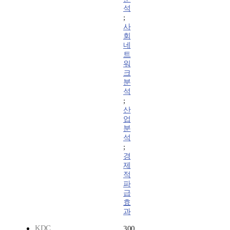
석
;
사
회
네
트
워
크
분
석
;
산
업
분
석
;
경
제
적
파
급
효
과
KDC
300