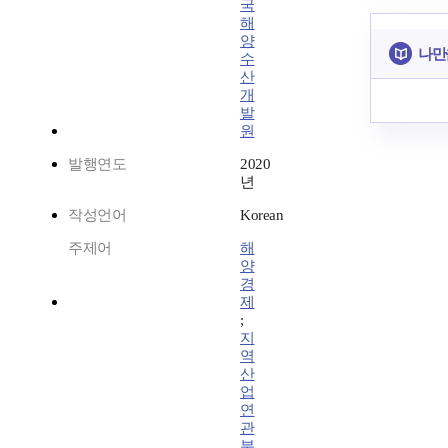
국
해
양
나만
수
산
개
발
원
발행연도
2020
년
작성언어
Korean
주제어
해
양
경
제
;
지
역
산
업
연
관
분