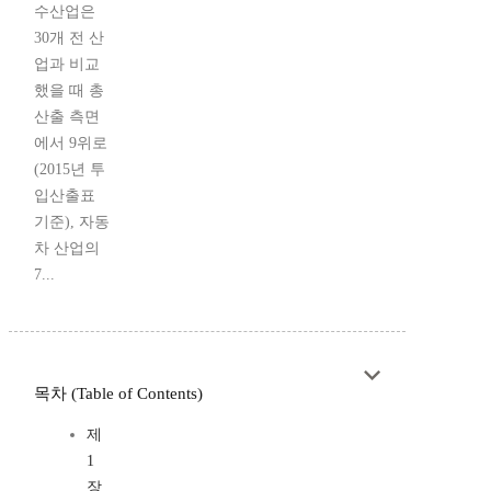
수산업은
30개 전 산
업과 비교
했을 때 총
산출 측면
에서 9위로
(2015년 투
입산출표
기준), 자동
차 산업의
7...
목차 (Table of Contents)
제
1
장