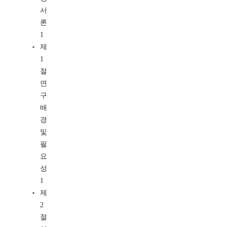
서
론
1
제
1
절
연
구
배
경
및
필
요
성
1
제
2
절