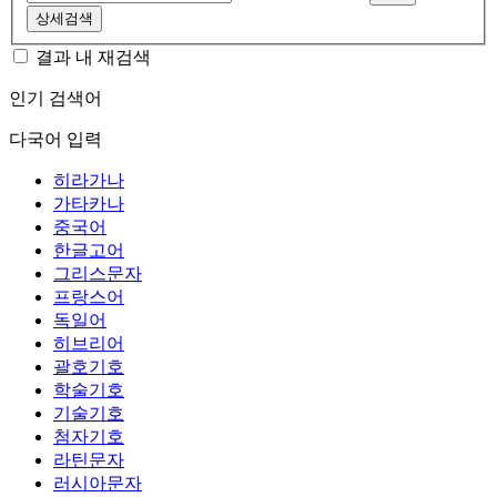
상세검색
결과 내 재검색
인기 검색어
다국어 입력
히라가나
가타카나
중국어
한글고어
그리스문자
프랑스어
독일어
히브리어
괄호기호
학술기호
기술기호
첨자기호
라틴문자
러시아문자