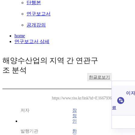
단행본
연구보고서
공개강의
home
연구보고서 상세
해양수산업의 지역 간 연관구
조 분석
한글로보기
이 자
https://www.riss.kr/link?id=E1667936
료
저자
장
정
인
발행기관
한