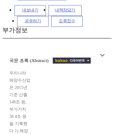
내보내기
내책장담기
공유하기
오류접수
부가정보
국문 초록 (Abstract)
우리나라
해양수산업
은 2015년
기준 산출
148조 원,
부가가치
38.4조 원
을 기록했
다.1) 해양