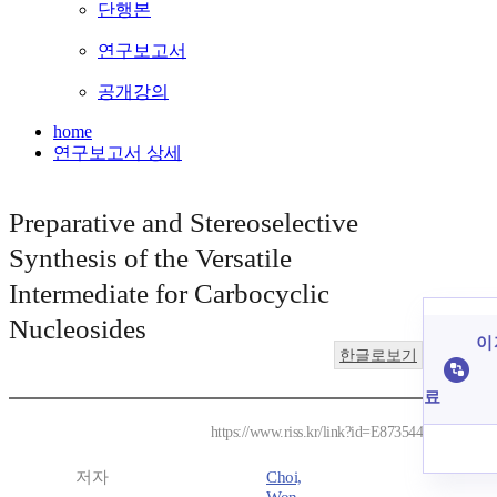
단행본
연구보고서
공개강의
home
연구보고서 상세
Preparative and Stereoselective
Synthesis of the Versatile
Intermediate for Carbocyclic
Nucleosides
이 
한글로보기
료
https://www.riss.kr/link?id=E873544
저자
Choi,