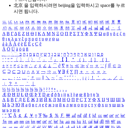
北京 을 입력하시려면
beijing
을 입력하시고 space를 누르
시면 됩니다.
ㅥ
ㅦ
ㅧ
ㅨ
ㅩ
ㅪ
ㅫ
ㅬ
ㅭ
ㅮ
ㅯ
ㅰ
ㅱ
ㅲ
ㅳ
ㅴ
ㅵ
ㅶ
ㅷ
ㅸ
ㅹ
ㅺ
ㅻ
ㅼ
ㅽ
ㅾ
ㅿ
ㆀ
ㆁ
ㆂ
ㆃ
ㆄ
ㆅ
ㆆ
ㆇ
ㆈ
ㆉ
ㆊ
ㆋ
ㆌ
ㆍ
ㆎ
Α
Β
Γ
Δ
Ε
Ζ
Η
Θ
Ι
Κ
Λ
Μ
Ν
Ξ
Ο
Π
Ρ
Σ
Τ
Υ
Φ
Χ
Ψ
Ω
α
β
γ
δ
ε
ζ
η
θ
ι
κ
λ
μ
ν
ξ
ο
π
ρ
σ
τ
υ
φ
χ
ψ
ω
á
à
Á
À
é
è
É
È
ç
Ç
ê
Ä
Ö
Ü
ä
ö
ü
ß
ְ
ֳ
ֲ
ֱ
ָ
ַ
ֵ
ֶ
ִ
ֹ
ּ
ֻ
ׂ
ׁ
ּ
ב
ה
נ
מ
צ
ת
ץ
ש
ד
ג
כ
ע
י
ח
ל
ך
ף
ק
ר
א
ט
ו
ן
ם
פ
‘
’
“
”
〔
〕
〈
〉
「
」
『
』
【
】
＂
（
）
［
］
｛
｝
±
×
÷
≠
≤
≥
∞
∴
♂
♀
∠
⊥
⌒
∂
∇
≡
≒
≪
≫
√
∽
∝
∵
∫
∬
∈
∋
⊆
⊇
⊂
⊃
∪
∩
∧
∨
￢
⇒
⇔
∀
∃
∮
∑
∏
＋
－
＜
＝
＞
、
。
·
‥
…
¨
〃
―
∥
＼
∼
´
～
ˇ
˘
˝
˚
˙
¸
˛
¡
¿
ː
！
＇
，
．
／
：
；
？
＾
＿
｀
｜
½
⅓
⅔
¼
¾
⅛
⅜
⅝
⅞
¹
²
³
⁴
ⁿ
₁
₂
₃
₄
Æ
Ð
Ħ
Ĳ
Ł
Ø
Œ
Þ
Ŧ
Ŋ
æ
đ
ð
ħ
ı
ĳ
ĸ
ŀ
ł
ø
œ
ß
þ
ŧ
ŋ
ŉ
А
Б
В
Г
Д
Е
Ё
Ж
З
И
Й
К
Л
М
Н
О
П
Р
С
Т
У
Ф
Х
Ц
Ч
Ш
Щ
Ъ
Ы
Ь
Э
Ю
Я
а
б
в
г
д
е
ё
ж
з
и
й
к
л
м
н
о
п
р
с
т
у
ф
х
ц
ч
ш
щ
ъ
ы
ь
э
ю
я
′
″
℃
Å
￠
￡
￥
¤
℉
‰
＄
％
Ｆ
￦
㎕
㎖
㎗
ℓ
㎘
㏄
㎣
㎤
㎥
㎦
㎙
㎚
㎛
㎜
㎝
㎞
㎟
㎠
㎡
㎢
㏊
㎍
㎎
㎏
㏏
㎈
㎉
㏈
㎧
㎨
㎰
㎱
㎲
㎳
㎴
㎵
㎶
㎷
㎸
㎹
㎀
㎁
㎂
㎃
㎄
㎺
㎻
㎽
㎾
㎿
㎐
㎑