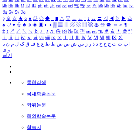
㎒
㎓
㎔
Ω
㏀
㏁
㎊
㎋
㎌
㏖
㏅
㎭
㎮
㎯
㏛
㎩
㎪
㎫
㎬
㏝
㏐
㏓
㏃
㏉
㏜
㏆
§
※
☆
★
○
●
◎
◇
◆
□
■
△
▽
→
←
↑
↓
↔
〓
◁
◀
▷
▶
♤
♠
♡
♥
♧
♣
⊙
◈
▣
◐
◑
▒
▤
▥
▨
▧
▦
▩
♨
☏
☎
☜
☞
¶
†
‡
↕
↗
↙
↖
↘
♭
♩
♪
♬
㉿
㈜
№
㏇
™
㏂
㏘
℡
＃
＆
＊
＠
ª
º
ⅰ
ⅱ
ⅲ
ⅳ
ⅴ
ⅵ
ⅶ
ⅷ
ⅸ
ⅹ
Ⅰ
Ⅱ
Ⅲ
Ⅳ
Ⅴ
Ⅵ
Ⅶ
Ⅷ
Ⅸ
Ⅹ
ا
ب
ت
ث
ج
ح
خ
د
ذ
ر
ز
س
ش
ص
ض
ط
ظ
ع
غ
ف
ق
ک
ل
م
ن
ه
و
ی
닫기
통합검색
국내학술논문
학위논문
해외학술논문
학술지