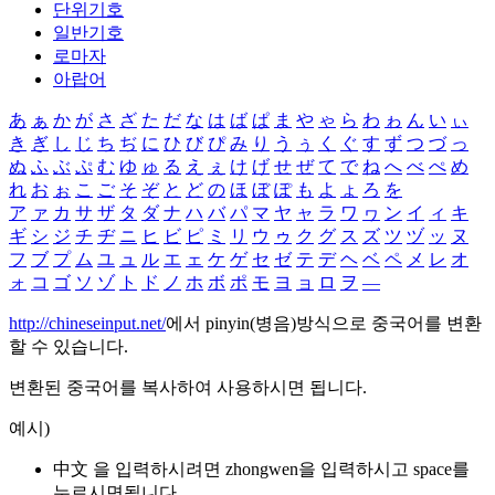
단위기호
일반기호
로마자
아랍어
あ
ぁ
か
が
さ
ざ
た
だ
な
は
ば
ぱ
ま
や
ゃ
ら
わ
ゎ
ん
い
ぃ
き
ぎ
し
じ
ち
ぢ
に
ひ
び
ぴ
み
り
う
ぅ
く
ぐ
す
ず
つ
づ
っ
ぬ
ふ
ぶ
ぷ
む
ゆ
ゅ
る
え
ぇ
け
げ
せ
ぜ
て
で
ね
へ
べ
ぺ
め
れ
お
ぉ
こ
ご
そ
ぞ
と
ど
の
ほ
ぼ
ぽ
も
よ
ょ
ろ
を
ア
ァ
カ
サ
ザ
タ
ダ
ナ
ハ
バ
パ
マ
ヤ
ャ
ラ
ワ
ヮ
ン
イ
ィ
キ
ギ
シ
ジ
チ
ヂ
ニ
ヒ
ビ
ピ
ミ
リ
ウ
ゥ
ク
グ
ス
ズ
ツ
ヅ
ッ
ヌ
フ
ブ
プ
ム
ユ
ュ
ル
エ
ェ
ケ
ゲ
セ
ゼ
テ
デ
ヘ
ベ
ペ
メ
レ
オ
ォ
コ
ゴ
ソ
ゾ
ト
ド
ノ
ホ
ボ
ポ
モ
ヨ
ョ
ロ
ヲ
―
http://chineseinput.net/
에서 pinyin(병음)방식으로 중국어를 변환
할 수 있습니다.
변환된 중국어를 복사하여 사용하시면 됩니다.
예시)
中文 을 입력하시려면
zhongwen
을 입력하시고 space를
누르시면됩니다.