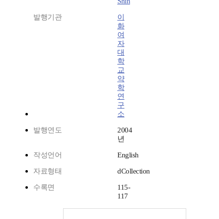
Shin
발행기관
이
화
여
자
대
학
교
약
학
연
구
소
발행연도
2004
년
작성언어
English
자료형태
dCollection
수록면
115-
117