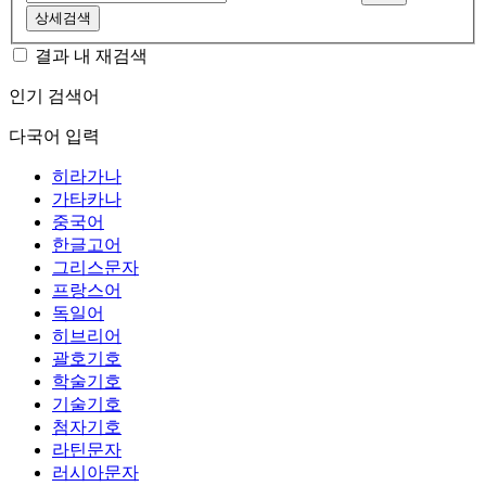
상세검색
결과 내 재검색
인기 검색어
다국어 입력
히라가나
가타카나
중국어
한글고어
그리스문자
프랑스어
독일어
히브리어
괄호기호
학술기호
기술기호
첨자기호
라틴문자
러시아문자