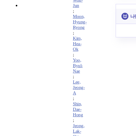
Won-
Jun
;
나
Moon,
Hyung-
Ryong
;
Kim,
Hea-
Ok
;
Yoo,
Byul-
Nae
;
Lee,
Jeong-
A
;
Shin,
Dae-
Hong
;
Jeong,
Lak-