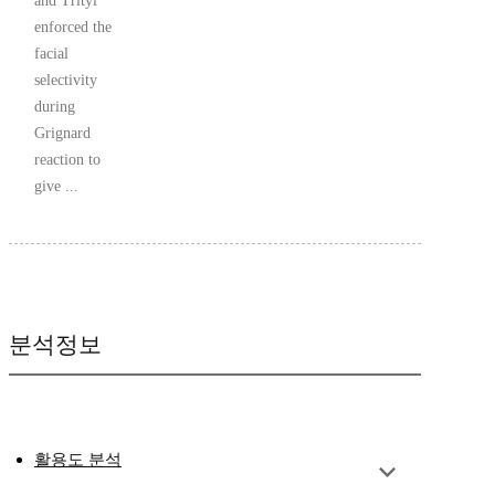
and Trityl
enforced the
facial
selectivity
during
Grignard
reaction to
give ...
분석정보
활용도 분석