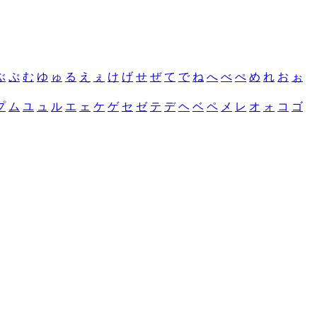
ぶ
ぷ
む
ゆ
ゅ
る
え
ぇ
け
げ
せ
ぜ
て
で
ね
へ
べ
ぺ
め
れ
お
ぉ
プ
ム
ユ
ュ
ル
エ
ェ
ケ
ゲ
セ
ゼ
テ
デ
ヘ
ベ
ペ
メ
レ
オ
ォ
コ
ゴ