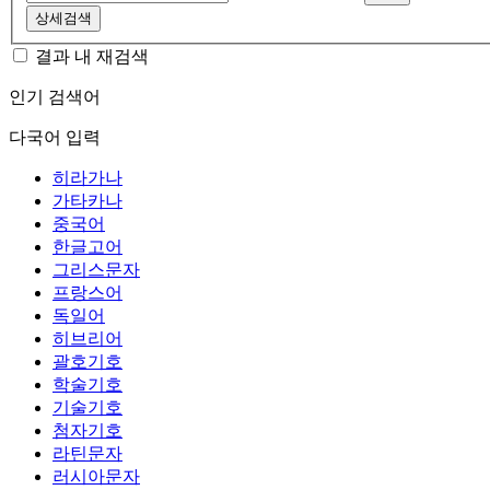
상세검색
결과 내 재검색
인기 검색어
다국어 입력
히라가나
가타카나
중국어
한글고어
그리스문자
프랑스어
독일어
히브리어
괄호기호
학술기호
기술기호
첨자기호
라틴문자
러시아문자