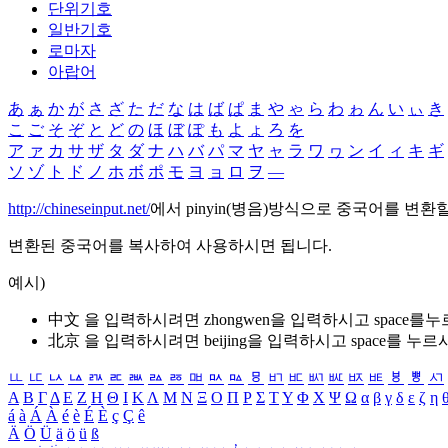
단위기호
일반기호
로마자
아랍어
あ
ぁ
か
が
さ
ざ
た
だ
な
は
ば
ぱ
ま
や
ゃ
ら
わ
ゎ
ん
い
ぃ
き
こ
ご
そ
ぞ
と
ど
の
ほ
ぼ
ぽ
も
よ
ょ
ろ
を
ア
ァ
カ
サ
ザ
タ
ダ
ナ
ハ
バ
パ
マ
ヤ
ャ
ラ
ワ
ヮ
ン
イ
ィ
キ
ギ
ソ
ゾ
ト
ド
ノ
ホ
ボ
ポ
モ
ヨ
ョ
ロ
ヲ
―
http://chineseinput.net/
에서 pinyin(병음)방식으로 중국어를 변환
변환된 중국어를 복사하여 사용하시면 됩니다.
예시)
中文 을 입력하시려면
zhongwen
을 입력하시고 space를
北京 을 입력하시려면
beijing
을 입력하시고 space를 누르
ㅥ
ㅦ
ㅧ
ㅨ
ㅩ
ㅪ
ㅫ
ㅬ
ㅭ
ㅮ
ㅯ
ㅰ
ㅱ
ㅲ
ㅳ
ㅴ
ㅵ
ㅶ
ㅷ
ㅸ
ㅹ
ㅺ
Α
Β
Γ
Δ
Ε
Ζ
Η
Θ
Ι
Κ
Λ
Μ
Ν
Ξ
Ο
Π
Ρ
Σ
Τ
Υ
Φ
Χ
Ψ
Ω
α
β
γ
δ
ε
ζ
η
á
à
Á
À
é
è
É
È
ç
Ç
ê
Ä
Ö
Ü
ä
ö
ü
ß