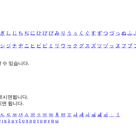
ぎ
し
じ
ち
ぢ
に
ひ
び
ぴ
み
り
う
ぅ
く
ぐ
す
ず
つ
づ
っ
ぬ
ふ
シ
ジ
チ
ヂ
ニ
ヒ
ビ
ピ
ミ
リ
ウ
ゥ
ク
グ
ス
ズ
ツ
ヅ
ッ
ヌ
フ
ブ
할 수 있습니다.
누르시면됩니다.
시면 됩니다.
ㅻ
ㅼ
ㅽ
ㅾ
ㅿ
ㆀ
ㆁ
ㆂ
ㆃ
ㆄ
ㆅ
ㆆ
ㆇ
ㆈ
ㆉ
ㆊ
ㆋ
ㆌ
ㆍ
ㆎ
θ
ι
κ
λ
μ
ν
ξ
ο
π
ρ
σ
τ
υ
φ
χ
ψ
ω