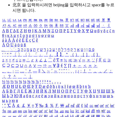
北京 을 입력하시려면
beijing
을 입력하시고 space를 누르
시면 됩니다.
ㅥ
ㅦ
ㅧ
ㅨ
ㅩ
ㅪ
ㅫ
ㅬ
ㅭ
ㅮ
ㅯ
ㅰ
ㅱ
ㅲ
ㅳ
ㅴ
ㅵ
ㅶ
ㅷ
ㅸ
ㅹ
ㅺ
ㅻ
ㅼ
ㅽ
ㅾ
ㅿ
ㆀ
ㆁ
ㆂ
ㆃ
ㆄ
ㆅ
ㆆ
ㆇ
ㆈ
ㆉ
ㆊ
ㆋ
ㆌ
ㆍ
ㆎ
Α
Β
Γ
Δ
Ε
Ζ
Η
Θ
Ι
Κ
Λ
Μ
Ν
Ξ
Ο
Π
Ρ
Σ
Τ
Υ
Φ
Χ
Ψ
Ω
α
β
γ
δ
ε
ζ
η
θ
ι
κ
λ
μ
ν
ξ
ο
π
ρ
σ
τ
υ
φ
χ
ψ
ω
á
à
Á
À
é
è
É
È
ç
Ç
ê
Ä
Ö
Ü
ä
ö
ü
ß
ְ
ֳ
ֲ
ֱ
ָ
ַ
ֵ
ֶ
ִ
ֹ
ּ
ֻ
ׂ
ׁ
ּ
ב
ה
נ
מ
צ
ת
ץ
ש
ד
ג
כ
ע
י
ח
ל
ך
ף
ק
ר
א
ט
ו
ן
ם
פ
‘
’
“
”
〔
〕
〈
〉
「
」
『
』
【
】
＂
（
）
［
］
｛
｝
±
×
÷
≠
≤
≥
∞
∴
♂
♀
∠
⊥
⌒
∂
∇
≡
≒
≪
≫
√
∽
∝
∵
∫
∬
∈
∋
⊆
⊇
⊂
⊃
∪
∩
∧
∨
￢
⇒
⇔
∀
∃
∮
∑
∏
＋
－
＜
＝
＞
、
。
·
‥
…
¨
〃
―
∥
＼
∼
´
～
ˇ
˘
˝
˚
˙
¸
˛
¡
¿
ː
！
＇
，
．
／
：
；
？
＾
＿
｀
｜
½
⅓
⅔
¼
¾
⅛
⅜
⅝
⅞
¹
²
³
⁴
ⁿ
₁
₂
₃
₄
Æ
Ð
Ħ
Ĳ
Ł
Ø
Œ
Þ
Ŧ
Ŋ
æ
đ
ð
ħ
ı
ĳ
ĸ
ŀ
ł
ø
œ
ß
þ
ŧ
ŋ
ŉ
А
Б
В
Г
Д
Е
Ё
Ж
З
И
Й
К
Л
М
Н
О
П
Р
С
Т
У
Ф
Х
Ц
Ч
Ш
Щ
Ъ
Ы
Ь
Э
Ю
Я
а
б
в
г
д
е
ё
ж
з
и
й
к
л
м
н
о
п
р
с
т
у
ф
х
ц
ч
ш
щ
ъ
ы
ь
э
ю
я
′
″
℃
Å
￠
￡
￥
¤
℉
‰
＄
％
Ｆ
￦
㎕
㎖
㎗
ℓ
㎘
㏄
㎣
㎤
㎥
㎦
㎙
㎚
㎛
㎜
㎝
㎞
㎟
㎠
㎡
㎢
㏊
㎍
㎎
㎏
㏏
㎈
㎉
㏈
㎧
㎨
㎰
㎱
㎲
㎳
㎴
㎵
㎶
㎷
㎸
㎹
㎀
㎁
㎂
㎃
㎄
㎺
㎻
㎽
㎾
㎿
㎐
㎑