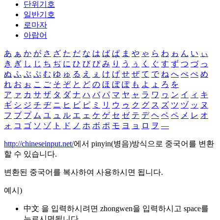
단위기호
일반기호
로마자
아랍어
あ
ぁ
か
が
さ
ざ
た
だ
な
は
ば
ぱ
ま
や
ゃ
ら
わ
ゎ
ん
い
ぃ
き
ぎ
し
じ
ち
ぢ
に
ひ
び
ぴ
み
り
う
ぅ
く
ぐ
す
ず
つ
づ
っ
ぬ
ふ
ぶ
ぷ
む
ゆ
ゅ
る
え
ぇ
け
げ
せ
ぜ
て
で
ね
へ
べ
ぺ
め
れ
お
ぉ
こ
ご
そ
ぞ
と
ど
の
ほ
ぼ
ぽ
も
よ
ょ
ろ
を
ア
ァ
カ
サ
ザ
タ
ダ
ナ
ハ
バ
パ
マ
ヤ
ャ
ラ
ワ
ヮ
ン
イ
ィ
キ
ギ
シ
ジ
チ
ヂ
ニ
ヒ
ビ
ピ
ミ
リ
ウ
ゥ
ク
グ
ス
ズ
ツ
ヅ
ッ
ヌ
フ
ブ
プ
ム
ユ
ュ
ル
エ
ェ
ケ
ゲ
セ
ゼ
テ
デ
ヘ
ベ
ペ
メ
レ
オ
ォ
コ
ゴ
ソ
ゾ
ト
ド
ノ
ホ
ボ
ポ
モ
ヨ
ョ
ロ
ヲ
―
http://chineseinput.net/
에서 pinyin(병음)방식으로 중국어를 변환
할 수 있습니다.
변환된 중국어를 복사하여 사용하시면 됩니다.
예시)
中文 을 입력하시려면
zhongwen
을 입력하시고 space를
누르시면됩니다.