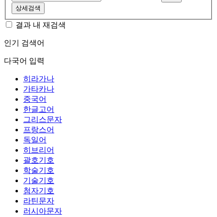
상세검색
결과 내 재검색
인기 검색어
다국어 입력
히라가나
가타카나
중국어
한글고어
그리스문자
프랑스어
독일어
히브리어
괄호기호
학술기호
기술기호
첨자기호
라틴문자
러시아문자