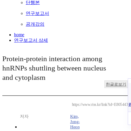
단행본
연구보고서
공개강의
home
연구보고서 상세
Protein-protein interaction among
hnRNPs shuttling between nucleus
and cytoplasm
한글로보기
https://www.riss.kr/link?id=E805443
저자
Kim,
Jong-
Heon