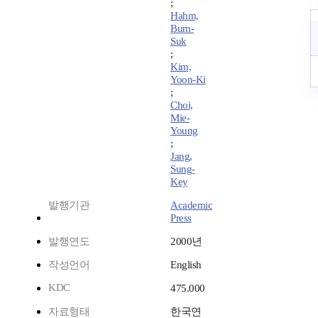
;
Hahm,
Bum-
Suk
;
Kim,
Yoon-Ki
;
Choi,
Mie-
Young
;
Jang,
Sung-
Key
발행기관
Academic
Press
발행연도
2000년
작성언어
English
KDC
475.000
자료형태
한국연