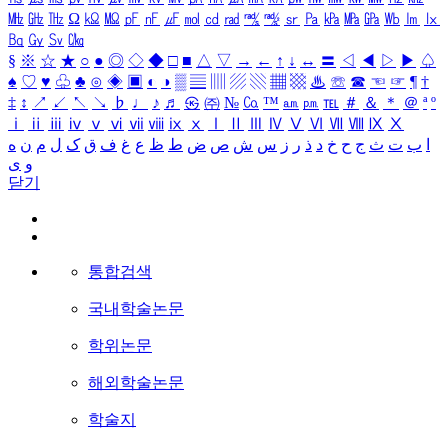
㎒
㎓
㎔
Ω
㏀
㏁
㎊
㎋
㎌
㏖
㏅
㎭
㎮
㎯
㏛
㎩
㎪
㎫
㎬
㏝
㏐
㏓
㏃
㏉
㏜
㏆
§
※
☆
★
○
●
◎
◇
◆
□
■
△
▽
→
←
↑
↓
↔
〓
◁
◀
▷
▶
♤
♠
♡
♥
♧
♣
⊙
◈
▣
◐
◑
▒
▤
▥
▨
▧
▦
▩
♨
☏
☎
☜
☞
¶
†
‡
↕
↗
↙
↖
↘
♭
♩
♪
♬
㉿
㈜
№
㏇
™
㏂
㏘
℡
＃
＆
＊
＠
ª
º
ⅰ
ⅱ
ⅲ
ⅳ
ⅴ
ⅵ
ⅶ
ⅷ
ⅸ
ⅹ
Ⅰ
Ⅱ
Ⅲ
Ⅳ
Ⅴ
Ⅵ
Ⅶ
Ⅷ
Ⅸ
Ⅹ
ا
ب
ت
ث
ج
ح
خ
د
ذ
ر
ز
س
ش
ص
ض
ط
ظ
ع
غ
ف
ق
ک
ل
م
ن
ه
و
ی
닫기
통합검색
국내학술논문
학위논문
해외학술논문
학술지