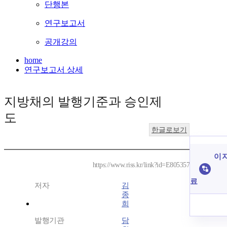
단행본
연구보고서
공개강의
home
연구보고서 상세
지방채의 발행기준과 승인제
도
한글로보기
이 
https://www.riss.kr/link?id=E805357
료
저자
김
종
희
발행기관
담