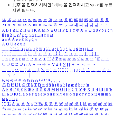
北京 을 입력하시려면
beijing
을 입력하시고 space를 누르
시면 됩니다.
ㅥ
ㅦ
ㅧ
ㅨ
ㅩ
ㅪ
ㅫ
ㅬ
ㅭ
ㅮ
ㅯ
ㅰ
ㅱ
ㅲ
ㅳ
ㅴ
ㅵ
ㅶ
ㅷ
ㅸ
ㅹ
ㅺ
ㅻ
ㅼ
ㅽ
ㅾ
ㅿ
ㆀ
ㆁ
ㆂ
ㆃ
ㆄ
ㆅ
ㆆ
ㆇ
ㆈ
ㆉ
ㆊ
ㆋ
ㆌ
ㆍ
ㆎ
Α
Β
Γ
Δ
Ε
Ζ
Η
Θ
Ι
Κ
Λ
Μ
Ν
Ξ
Ο
Π
Ρ
Σ
Τ
Υ
Φ
Χ
Ψ
Ω
α
β
γ
δ
ε
ζ
η
θ
ι
κ
λ
μ
ν
ξ
ο
π
ρ
σ
τ
υ
φ
χ
ψ
ω
á
à
Á
À
é
è
É
È
ç
Ç
ê
Ä
Ö
Ü
ä
ö
ü
ß
ְ
ֳ
ֲ
ֱ
ָ
ַ
ֵ
ֶ
ִ
ֹ
ּ
ֻ
ׂ
ׁ
ּ
ב
ה
נ
מ
צ
ת
ץ
ש
ד
ג
כ
ע
י
ח
ל
ך
ף
ק
ר
א
ט
ו
ן
ם
פ
‘
’
“
”
〔
〕
〈
〉
「
」
『
』
【
】
＂
（
）
［
］
｛
｝
±
×
÷
≠
≤
≥
∞
∴
♂
♀
∠
⊥
⌒
∂
∇
≡
≒
≪
≫
√
∽
∝
∵
∫
∬
∈
∋
⊆
⊇
⊂
⊃
∪
∩
∧
∨
￢
⇒
⇔
∀
∃
∮
∑
∏
＋
－
＜
＝
＞
、
。
·
‥
…
¨
〃
―
∥
＼
∼
´
～
ˇ
˘
˝
˚
˙
¸
˛
¡
¿
ː
！
＇
，
．
／
：
；
？
＾
＿
｀
｜
½
⅓
⅔
¼
¾
⅛
⅜
⅝
⅞
¹
²
³
⁴
ⁿ
₁
₂
₃
₄
Æ
Ð
Ħ
Ĳ
Ł
Ø
Œ
Þ
Ŧ
Ŋ
æ
đ
ð
ħ
ı
ĳ
ĸ
ŀ
ł
ø
œ
ß
þ
ŧ
ŋ
ŉ
А
Б
В
Г
Д
Е
Ё
Ж
З
И
Й
К
Л
М
Н
О
П
Р
С
Т
У
Ф
Х
Ц
Ч
Ш
Щ
Ъ
Ы
Ь
Э
Ю
Я
а
б
в
г
д
е
ё
ж
з
и
й
к
л
м
н
о
п
р
с
т
у
ф
х
ц
ч
ш
щ
ъ
ы
ь
э
ю
я
′
″
℃
Å
￠
￡
￥
¤
℉
‰
＄
％
Ｆ
￦
㎕
㎖
㎗
ℓ
㎘
㏄
㎣
㎤
㎥
㎦
㎙
㎚
㎛
㎜
㎝
㎞
㎟
㎠
㎡
㎢
㏊
㎍
㎎
㎏
㏏
㎈
㎉
㏈
㎧
㎨
㎰
㎱
㎲
㎳
㎴
㎵
㎶
㎷
㎸
㎹
㎀
㎁
㎂
㎃
㎄
㎺
㎻
㎽
㎾
㎿
㎐
㎑