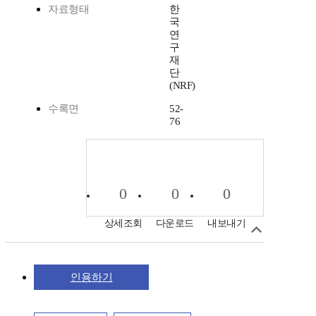
자료형태
한
국
연
구
재
단
(NRF)
수록면
52-
76
0
0
0
상세조회
다운로드
내보내기
인용하기