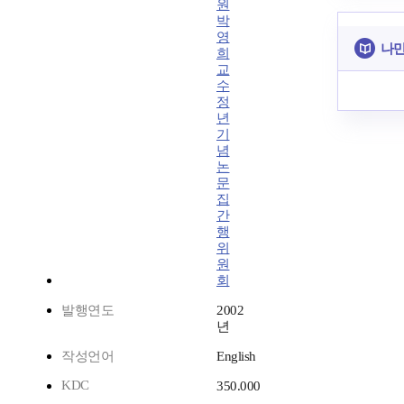
원
박
영
나만
희
교
수
정
년
기
념
논
문
집
간
행
위
원
회
발행연도
2002
년
작성언어
English
KDC
350.000