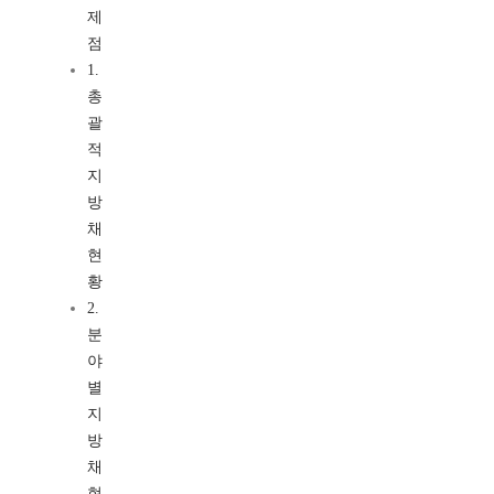
제
점
1.
총
괄
적
지
방
채
현
황
2.
분
야
별
지
방
채
현