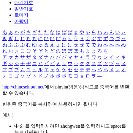
단위기호
일반기호
로마자
아랍어
あ
ぁ
か
が
さ
ざ
た
だ
な
は
ば
ぱ
ま
や
ゃ
ら
わ
ゎ
ん
い
ぃ
き
ぎ
し
じ
ち
ぢ
に
ひ
び
ぴ
み
り
う
ぅ
く
ぐ
す
ず
つ
づ
っ
ぬ
ふ
ぶ
ぷ
む
ゆ
ゅ
る
え
ぇ
け
げ
せ
ぜ
て
で
ね
へ
べ
ぺ
め
れ
お
ぉ
こ
ご
そ
ぞ
と
ど
の
ほ
ぼ
ぽ
も
よ
ょ
ろ
を
ア
ァ
カ
サ
ザ
タ
ダ
ナ
ハ
バ
パ
マ
ヤ
ャ
ラ
ワ
ヮ
ン
イ
ィ
キ
ギ
シ
ジ
チ
ヂ
ニ
ヒ
ビ
ピ
ミ
リ
ウ
ゥ
ク
グ
ス
ズ
ツ
ヅ
ッ
ヌ
フ
ブ
プ
ム
ユ
ュ
ル
エ
ェ
ケ
ゲ
セ
ゼ
テ
デ
ヘ
ベ
ペ
メ
レ
オ
ォ
コ
ゴ
ソ
ゾ
ト
ド
ノ
ホ
ボ
ポ
モ
ヨ
ョ
ロ
ヲ
―
http://chineseinput.net/
에서 pinyin(병음)방식으로 중국어를 변환
할 수 있습니다.
변환된 중국어를 복사하여 사용하시면 됩니다.
예시)
中文 을 입력하시려면
zhongwen
을 입력하시고 space를
누르시면됩니다.