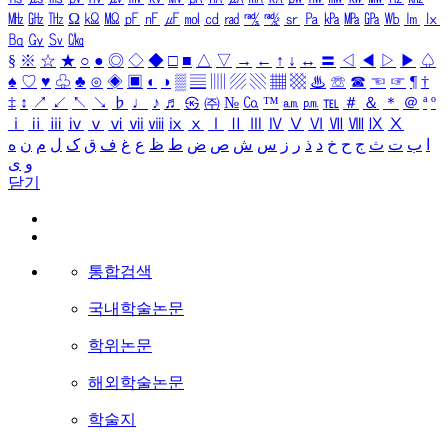
㎒
㎓
㎔
Ω
㏀
㏁
㎊
㎋
㎌
㏖
㏅
㎭
㎮
㎯
㏛
㎩
㎪
㎫
㎬
㏝
㏐
㏓
㏃
㏉
㏜
㏆
§
※
☆
★
○
●
◎
◇
◆
□
■
△
▽
→
←
↑
↓
↔
〓
◁
◀
▷
▶
♤
♠
♡
♥
♧
♣
⊙
◈
▣
◐
◑
▒
▤
▥
▨
▧
▦
▩
♨
☏
☎
☜
☞
¶
†
‡
↕
↗
↙
↖
↘
♭
♩
♪
♬
㉿
㈜
№
㏇
™
㏂
㏘
℡
＃
＆
＊
＠
ª
º
ⅰ
ⅱ
ⅲ
ⅳ
ⅴ
ⅵ
ⅶ
ⅷ
ⅸ
ⅹ
Ⅰ
Ⅱ
Ⅲ
Ⅳ
Ⅴ
Ⅵ
Ⅶ
Ⅷ
Ⅸ
Ⅹ
ا
ب
ت
ث
ج
ح
خ
د
ذ
ر
ز
س
ش
ص
ض
ط
ظ
ع
غ
ف
ق
ک
ل
م
ن
ه
و
ی
닫기
통합검색
국내학술논문
학위논문
해외학술논문
학술지