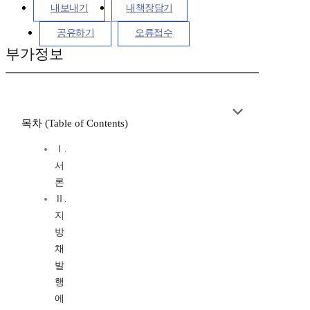
내보내기
내책장담기
공유하기
오류접수
부가정보
목차 (Table of Contents)
Ⅰ.
서
론
Ⅱ.
지
방
채
발
행
에