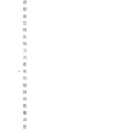
관
한
승
인
제
도
와
그
기
준
Ⅲ.
지
방
채
의
현
황
과
문