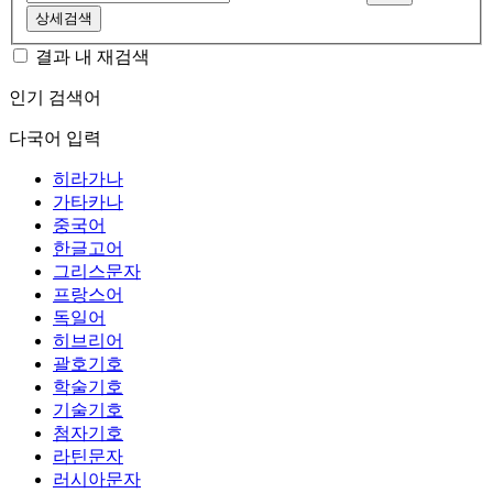
상세검색
결과 내 재검색
인기 검색어
다국어 입력
히라가나
가타카나
중국어
한글고어
그리스문자
프랑스어
독일어
히브리어
괄호기호
학술기호
기술기호
첨자기호
라틴문자
러시아문자