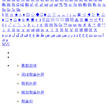
㎒
㎓
㎔
Ω
㏀
㏁
㎊
㎋
㎌
㏖
㏅
㎭
㎮
㎯
㏛
㎩
㎪
㎫
㎬
㏝
㏐
㏓
㏃
㏉
㏜
㏆
§
※
☆
★
○
●
◎
◇
◆
□
■
△
▽
→
←
↑
↓
↔
〓
◁
◀
▷
▶
♤
♠
♡
♥
♧
♣
⊙
◈
▣
◐
◑
▒
▤
▥
▨
▧
▦
▩
♨
☏
☎
☜
☞
¶
†
‡
↕
↗
↙
↖
↘
♭
♩
♪
♬
㉿
㈜
№
㏇
™
㏂
㏘
℡
＃
＆
＊
＠
ª
º
ⅰ
ⅱ
ⅲ
ⅳ
ⅴ
ⅵ
ⅶ
ⅷ
ⅸ
ⅹ
Ⅰ
Ⅱ
Ⅲ
Ⅳ
Ⅴ
Ⅵ
Ⅶ
Ⅷ
Ⅸ
Ⅹ
ا
ب
ت
ث
ج
ح
خ
د
ذ
ر
ز
س
ش
ص
ض
ط
ظ
ع
غ
ف
ق
ک
ل
م
ن
ه
و
ی
닫기
통합검색
국내학술논문
학위논문
해외학술논문
학술지