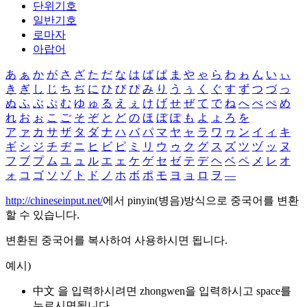
단위기호
일반기호
로마자
아랍어
あ
ぁ
か
が
さ
ざ
た
だ
な
は
ば
ぱ
ま
や
ゃ
ら
わ
ゎ
ん
い
ぃ
き
ぎ
し
じ
ち
ぢ
に
ひ
び
ぴ
み
り
う
ぅ
く
ぐ
す
ず
つ
づ
っ
ぬ
ふ
ぶ
ぷ
む
ゆ
ゅ
る
え
ぇ
け
げ
せ
ぜ
て
で
ね
へ
べ
ぺ
め
れ
お
ぉ
こ
ご
そ
ぞ
と
ど
の
ほ
ぼ
ぽ
も
よ
ょ
ろ
を
ア
ァ
カ
サ
ザ
タ
ダ
ナ
ハ
バ
パ
マ
ヤ
ャ
ラ
ワ
ヮ
ン
イ
ィ
キ
ギ
シ
ジ
チ
ヂ
ニ
ヒ
ビ
ピ
ミ
リ
ウ
ゥ
ク
グ
ス
ズ
ツ
ヅ
ッ
ヌ
フ
ブ
プ
ム
ユ
ュ
ル
エ
ェ
ケ
ゲ
セ
ゼ
テ
デ
ヘ
ベ
ペ
メ
レ
オ
ォ
コ
ゴ
ソ
ゾ
ト
ド
ノ
ホ
ボ
ポ
モ
ヨ
ョ
ロ
ヲ
―
http://chineseinput.net/
에서 pinyin(병음)방식으로 중국어를 변환
할 수 있습니다.
변환된 중국어를 복사하여 사용하시면 됩니다.
예시)
中文 을 입력하시려면
zhongwen
을 입력하시고 space를
누르시면됩니다.