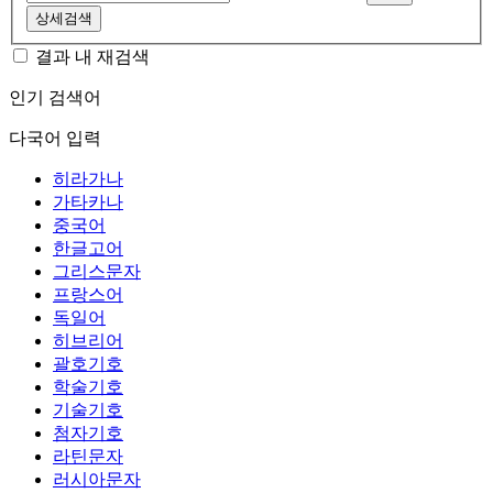
상세검색
결과 내 재검색
인기 검색어
다국어 입력
히라가나
가타카나
중국어
한글고어
그리스문자
프랑스어
독일어
히브리어
괄호기호
학술기호
기술기호
첨자기호
라틴문자
러시아문자