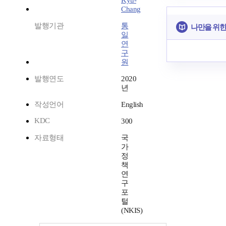
Kyu-
Chang
발행기관
통
나만을 위한
일
연
구
원
발행연도
2020
년
작성언어
English
KDC
300
자료형태
국
가
정
책
연
구
포
털
(NKIS)