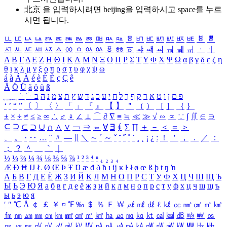
北京 을 입력하시려면
beijing
을 입력하시고 space를 누르
시면 됩니다.
ㅥ
ㅦ
ㅧ
ㅨ
ㅩ
ㅪ
ㅫ
ㅬ
ㅭ
ㅮ
ㅯ
ㅰ
ㅱ
ㅲ
ㅳ
ㅴ
ㅵ
ㅶ
ㅷ
ㅸ
ㅹ
ㅺ
ㅻ
ㅼ
ㅽ
ㅾ
ㅿ
ㆀ
ㆁ
ㆂ
ㆃ
ㆄ
ㆅ
ㆆ
ㆇ
ㆈ
ㆉ
ㆊ
ㆋ
ㆌ
ㆍ
ㆎ
Α
Β
Γ
Δ
Ε
Ζ
Η
Θ
Ι
Κ
Λ
Μ
Ν
Ξ
Ο
Π
Ρ
Σ
Τ
Υ
Φ
Χ
Ψ
Ω
α
β
γ
δ
ε
ζ
η
θ
ι
κ
λ
μ
ν
ξ
ο
π
ρ
σ
τ
υ
φ
χ
ψ
ω
á
à
Á
À
é
è
É
È
ç
Ç
ê
Ä
Ö
Ü
ä
ö
ü
ß
ְ
ֳ
ֲ
ֱ
ָ
ַ
ֵ
ֶ
ִ
ֹ
ּ
ֻ
ׂ
ׁ
ּ
ב
ה
נ
מ
צ
ת
ץ
ש
ד
ג
כ
ע
י
ח
ל
ך
ף
ק
ר
א
ט
ו
ן
ם
פ
‘
’
“
”
〔
〕
〈
〉
「
」
『
』
【
】
＂
（
）
［
］
｛
｝
±
×
÷
≠
≤
≥
∞
∴
♂
♀
∠
⊥
⌒
∂
∇
≡
≒
≪
≫
√
∽
∝
∵
∫
∬
∈
∋
⊆
⊇
⊂
⊃
∪
∩
∧
∨
￢
⇒
⇔
∀
∃
∮
∑
∏
＋
－
＜
＝
＞
、
。
·
‥
…
¨
〃
―
∥
＼
∼
´
～
ˇ
˘
˝
˚
˙
¸
˛
¡
¿
ː
！
＇
，
．
／
：
；
？
＾
＿
｀
｜
½
⅓
⅔
¼
¾
⅛
⅜
⅝
⅞
¹
²
³
⁴
ⁿ
₁
₂
₃
₄
Æ
Ð
Ħ
Ĳ
Ł
Ø
Œ
Þ
Ŧ
Ŋ
æ
đ
ð
ħ
ı
ĳ
ĸ
ŀ
ł
ø
œ
ß
þ
ŧ
ŋ
ŉ
А
Б
В
Г
Д
Е
Ё
Ж
З
И
Й
К
Л
М
Н
О
П
Р
С
Т
У
Ф
Х
Ц
Ч
Ш
Щ
Ъ
Ы
Ь
Э
Ю
Я
а
б
в
г
д
е
ё
ж
з
и
й
к
л
м
н
о
п
р
с
т
у
ф
х
ц
ч
ш
щ
ъ
ы
ь
э
ю
я
′
″
℃
Å
￠
￡
￥
¤
℉
‰
＄
％
Ｆ
￦
㎕
㎖
㎗
ℓ
㎘
㏄
㎣
㎤
㎥
㎦
㎙
㎚
㎛
㎜
㎝
㎞
㎟
㎠
㎡
㎢
㏊
㎍
㎎
㎏
㏏
㎈
㎉
㏈
㎧
㎨
㎰
㎱
㎲
㎳
㎴
㎵
㎶
㎷
㎸
㎹
㎀
㎁
㎂
㎃
㎄
㎺
㎻
㎽
㎾
㎿
㎐
㎑